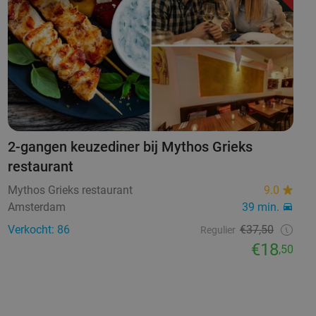
2-gangen keuzediner bij Mythos Grieks
restaurant
Mythos Grieks restaurant
9.0
Amsterdam
39 min.
Verkocht: 86
€37,50
Regulier
€18
,50