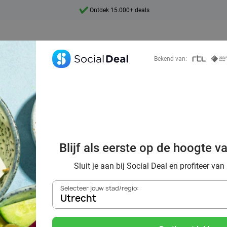
Ontdek 15.000+ deals
7 dagen per week beschikbaar
10+ miljoen leden
Bekend van:
9,4
Ontdek 15.000+ deals
oordelig de best
Blijf als eerste op de hoogte v
nts in Utrecht en
Sluit je aan bij Social Deal en profiteer van
Selecteer jouw stad/regio:
Utrecht
Zoek deals in de buurt van
Utrecht