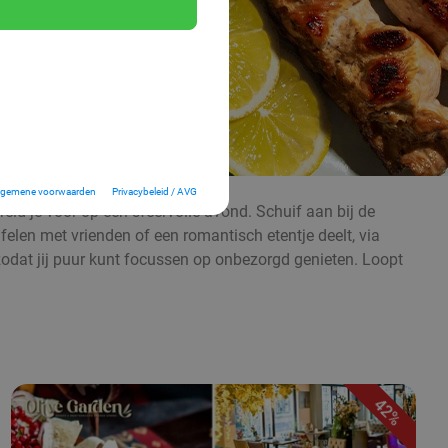
lgemene voorwaarden
Privacybeleid / AVG
d je voor op een sfeervolle avond. Schuif aan bij de
afelen met vrienden of een romantisch etentje deelt, via
, zodat jij puur kunt focussen op onbezorgd genieten. Loopt
42%