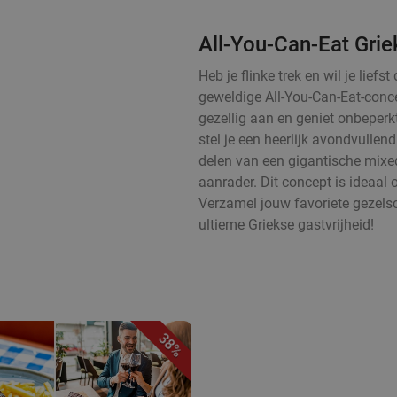
All-You-Can-Eat Grie
Heb je flinke trek en wil je lie
geweldige All-You-Can-Eat-concep
gezellig aan en geniet onbeperk
stel je een heerlijk avondvulle
delen van een gigantische mixed 
aanrader. Dit concept is ideaal 
Verzamel jouw favoriete gezels
ultieme Griekse gastvrijheid!
38%