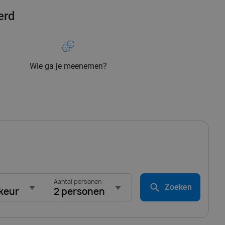
erd
Wie ga je meenemen?
Aantal personen:
Zoeken
keur
2 personen