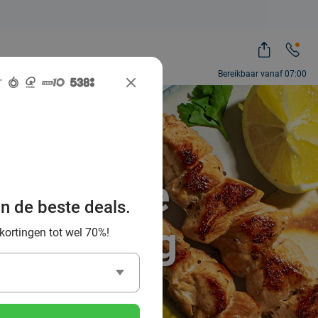
Bereikbaar vanaf 07:00
e Griekse
an de beste deals.
 omgeving
 kortingen tot wel 70%!