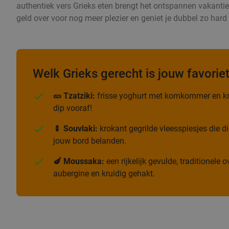
authentiek vers Grieks eten brengt het ontspannen vakantiege
geld over voor nog meer plezier en geniet je dubbel zo har
Welk Grieks gerecht is jouw favorie
🥒 Tzatziki:
frisse yoghurt met komkommer en kn
dip vooraf!
🍢 Souvlaki:
krokant gegrilde vleesspiesjes die di
jouw bord belanden.
🍆 Moussaka:
een rijkelijk gevulde, traditionele
aubergine en kruidig gehakt.