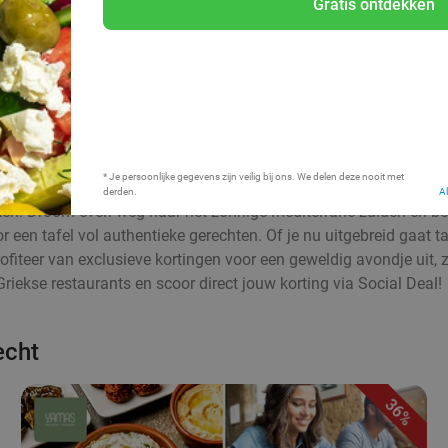
Gratis ontdekken
Bij mij in de buurt
* Je persoonlijke gegevens zijn veilig bij ons. We delen deze nooit met
derden.
A
n! Droom even weg naar het zonnige mediterrane zuiden en berei
or een tafel vol authentieke gerechten. Of je nu uitgebreid gaat t
Profiteer van exclusieve kortingen voor een geweldig avondje uit
Griekse restaurants en scoor direct jouw korting via Social Deal!
echt
36%