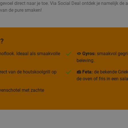
voel direct naar je toe. Via Social Deal ontdek je namelijk de all
d van de pure smaken!
t?
oflook. Ideaal als smaakvolle
🥙 Gyros:
smaakvol gegrild
beleving.
rect van de houtskoolgrill op
🧀 Feta:
de bekende Grieks
de oven of fris in een sal
 ovenschotel met zachte