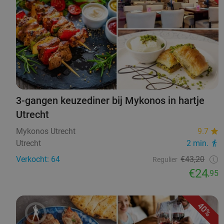
3-gangen keuzediner bij Mykonos in hartje
Utrecht
Mykonos Utrecht
9.7
Utrecht
2 min.
Verkocht: 64
€43,20
Regulier
€24
,95
40%