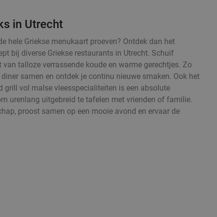
ks in Utrecht
fst de hele Griekse menukaart proeven? Ontdek dan het
t bij diverse Griekse restaurants in Utrecht. Schuif
t van talloze verrassende koude en warme gerechtjes. Zo
nd diner samen en ontdek je continu nieuwe smaken. Ook het
grill vol malse vleesspecialiteiten is een absolute
om urenlang uitgebreid te tafelen met vrienden of familie.
chap, proost samen op een mooie avond en ervaar de