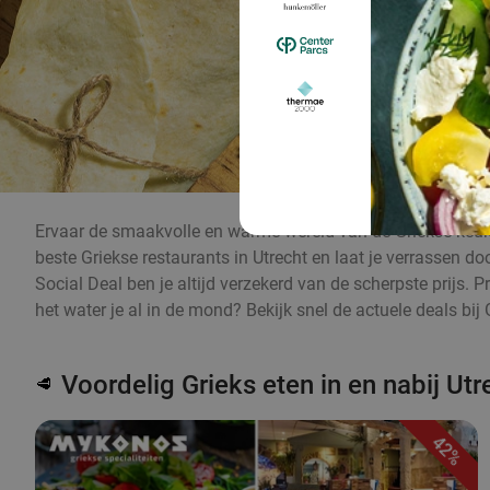
Ervaar de smaakvolle en warme wereld van de Griekse keuke
beste Griekse restaurants in Utrecht en laat je verrassen do
Social Deal ben je altijd verzekerd van de scherpste prijs. 
het water je al in de mond? Bekijk snel de actuele deals bij 
Voordelig Grieks eten in en nabij Utr
🥩
42%