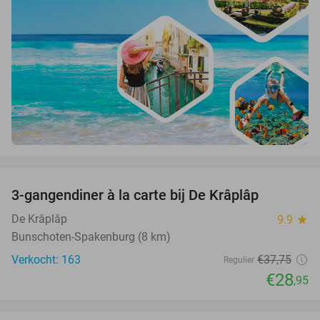
favorite_border
3-gangendiner à la carte bij De Krâplâp
23%
De Krâplâp
9.9
star
Bunschoten-Spakenburg (8 km)
Verkocht: 163
€37
,75
Regulier
€28
,95
favorite_border