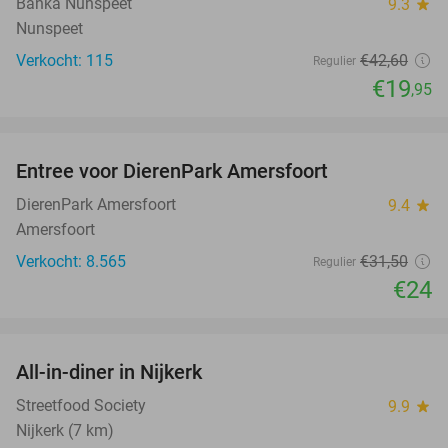
Banka Nunspeet
9.3
star
Nunspeet
Verkocht: 115
€42
,60
Regulier
€19
,95
favorite_border
Entree voor DierenPark Amersfoort
24%
DierenPark Amersfoort
9.4
star
Amersfoort
Verkocht: 8.565
€31
,50
Regulier
€24
favorite_border
All-in-diner in Nijkerk
20%
Streetfood Society
9.9
star
Nijkerk (7 km)