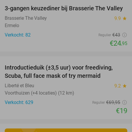
3-gangen keuzediner bij Brasserie The Valley
42%
Brasserie The Valley
9.9
star
Ermelo
Verkocht: 82
€43
Regulier
€24
,95
favorite_border
Introductieduik (±3,5 uur) voor freediving,
73%
Scuba, full face mask of try mermaid
Liberté et Bleu
9.2
star
Voorthuizen (+4 locaties) (12 km)
Verkocht: 629
€69
,95
Regulier
€19