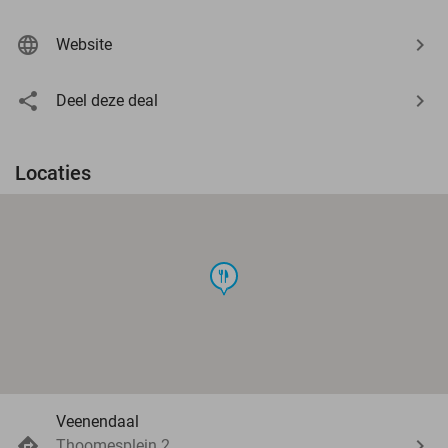
Website
Deel deze deal
Locaties
food
Veenendaal
Thoomesplein 2