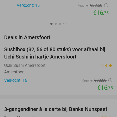
Verkocht: 16
€33
,50
Regulier
€16
,75
favorite_border
Deals in Amersfoort
Sushibox (32, 56 of 80 stuks) voor afhaal bij
50%
NEW
Uchi Sushi in hartje Amersfoort
TODAY
Uchi Sushi Amersfoort
9.4
star
Amersfoort
Verkocht: 16
€33
,50
Regulier
€16
,75
favorite_border
3-gangendiner à la carte bij Banka Nunspeet
53%
NEW
TODAY