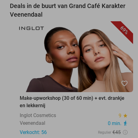
Deals in de buurt van Grand Café Karakter
Veenendaal
69%
favorite_border
Make-upworkshop (30 of 60 min) + evt. drankje
en lekkernij
Inglot Cosmetics
9
star
Veenendaal
0 min.
directions_walk
Verkocht: 56
€45
Regulier