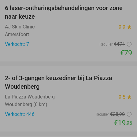
6 laser-ontharingsbehandelingen voor zone
83%
naar keuze
AJ Skin Clinic
9.9
star
Amersfoort
Verkocht: 7
€474
Regulier
€79
favorite_border
2- of 3-gangen keuzediner bij La Piazza
31%
Woudenberg
La Piazza Woudenberg
9.5
star
Woudenberg (6 km)
Verkocht: 446
€28
,90
Regulier
€19
,95
favorite_border