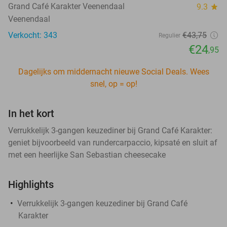
Grand Café Karakter Veenendaal
9.3
star
Veenendaal
Verkocht: 343
€43
,75
Regulier
€24
,95
Dagelijks om middernacht nieuwe Social Deals. Wees
snel, op = op!
In het kort
Verrukkelijk 3-gangen keuzediner bij Grand Café Karakter:
geniet bijvoorbeeld van rundercarpaccio, kipsaté en sluit af
met een heerlijke San Sebastian cheesecake
Highlights
Verrukkelijk 3-gangen keuzediner bij Grand Café
Karakter