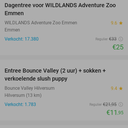
Dagentree voor WILDLANDS Adventure Zoo
24%
Emmen
WILDLANDS Adventure Zoo Emmen
9.6
star
Emmen
Verkocht: 17.380
€33
Regulier
€25
favorite_border
Entree Bounce Valley (2 uur) + sokken +
46%
verkoelende slush puppy
Bounce Valley Hilversum
9.4
star
Hilversum (13 km)
Verkocht: 1.783
€21
,95
Regulier
€11
,95
favorite_border