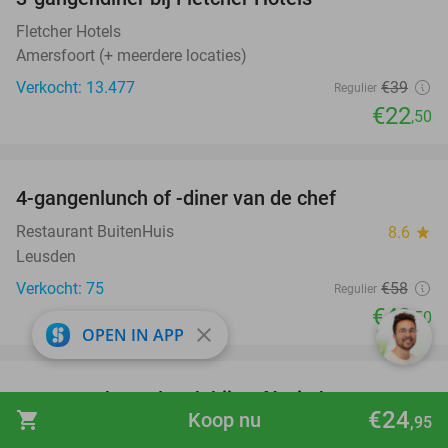
42%
Fletcher Hotels
Amersfoort (+ meerdere locaties)
Verkocht: 13.477
€39
Regulier
€22
,50
favorite_border
4-gangenlunch of -diner van de chef
25%
Restaurant BuitenHuis
8.6
star
Leusden
Verkocht: 75
€58
Regulier
€43
,50
close
OPEN IN APP
favorite_border
2-gangen keuzelunch bij Café Pitchers
36%
€24
shopping_cart
Koop nu
,95
Café Pitchers
9.8
star