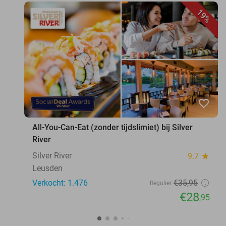
19%
favorite_border
All-You-Can-Eat (zonder tijdslimiet) bij Silver
River
Silver River
9.7
star
Leusden
Verkocht: 1.476
€35
,95
Regulier
€28
,95