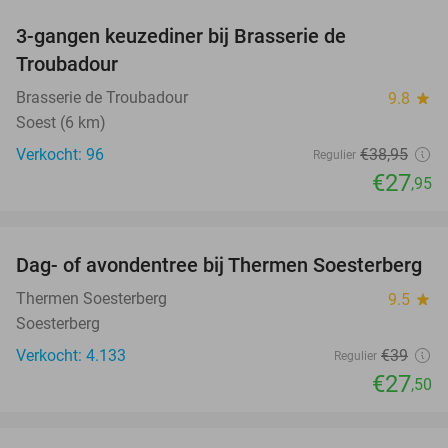
3-gangen keuzediner bij Brasserie de
28%
Troubadour
Brasserie de Troubadour
9.8
star
Soest (6 km)
Verkocht: 96
€38
,95
Regulier
€27
,95
favorite_border
Dag- of avondentree bij Thermen Soesterberg
29%
Thermen Soesterberg
9.5
star
Soesterberg
Verkocht: 4.133
€39
Regulier
€27
,50
favorite_border