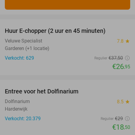
favorite_border
Huur E-chopper (2 uur en 45 minuten)
28%
Veluwe Specialist
7.8
star
Garderen (+1 locatie)
Verkocht: 629
€37
,50
Regulier
€26
,95
favorite_border
Entree voor het Dolfinarium
36%
Dolfinarium
8.5
star
Harderwijk
Verkocht: 20.379
€29
Regulier
€18
,50