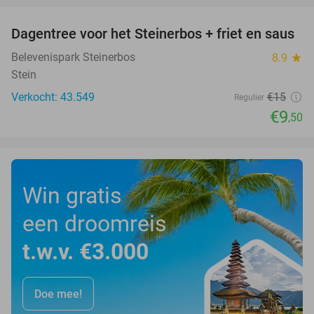
Dagentree voor het Steinerbos + friet en saus
37%
Belevenispark Steinerbos
8.9
star
Stein
Verkocht: 43.549
€15
Regulier
€9
,50
Win gratis
een droomreis
t.w.v. €3.000
Doe mee!