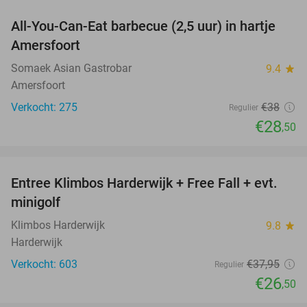
All-You-Can-Eat barbecue (2,5 uur) in hartje
25%
Amersfoort
Somaek Asian Gastrobar
9.4
star
Amersfoort
Verkocht: 275
€38
Regulier
€28
,50
favorite_border
Entree Klimbos Harderwijk + Free Fall + evt.
30%
minigolf
Klimbos Harderwijk
9.8
star
Harderwijk
Verkocht: 603
€37
,95
Regulier
€26
,50
favorite_border