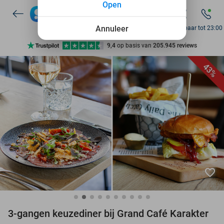
Open
7 dagen per week beschikbaar
10+ miljoen leden
Annuleer
Bereikbaar tot 23:00
9,4
op basis van
205.945 reviews
Ontdek 15.000+ deals
43%
7 dagen per week beschikbaar
10+ miljoen leden
favorite_border
3-gangen keuzediner bij Grand Café Karakter