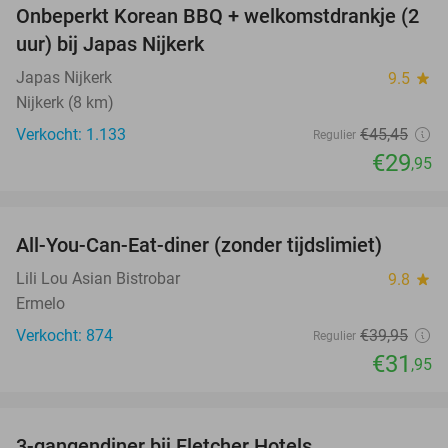
Onbeperkt Korean BBQ + welkomstdrankje (2
34%
uur) bij Japas Nijkerk
Japas Nijkerk
9.5
star
Nijkerk (8 km)
Verkocht: 1.133
€45
,45
Regulier
€29
,95
favorite_border
All-You-Can-Eat-diner (zonder tijdslimiet)
20%
Lili Lou Asian Bistrobar
9.8
star
Ermelo
Verkocht: 874
€39
,95
Regulier
€31
,95
favorite_border
3-gangendiner bij Fletcher Hotels