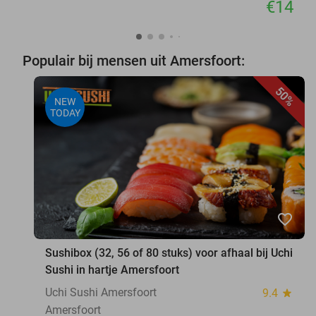
€14
Populair bij mensen uit Amersfoort:
50%
NEW
TODAY
favorite_border
Sushibox (32, 56 of 80 stuks) voor afhaal bij Uchi
Sushi in hartje Amersfoort
Uchi Sushi Amersfoort
9.4
star
Amersfoort