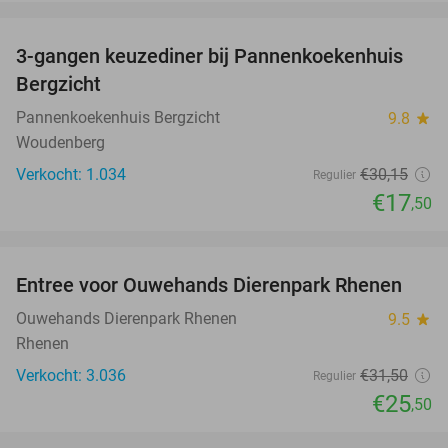
favorite_border
3-gangen keuzediner bij Pannenkoekenhuis
42%
Bergzicht
Pannenkoekenhuis Bergzicht
9.8
star
Woudenberg
Verkocht: 1.034
€30
,15
Regulier
€17
,50
favorite_border
Entree voor Ouwehands Dierenpark Rhenen
19%
Ouwehands Dierenpark Rhenen
9.5
star
Rhenen
Verkocht: 3.036
€31
,50
Regulier
€25
,50
favorite_border