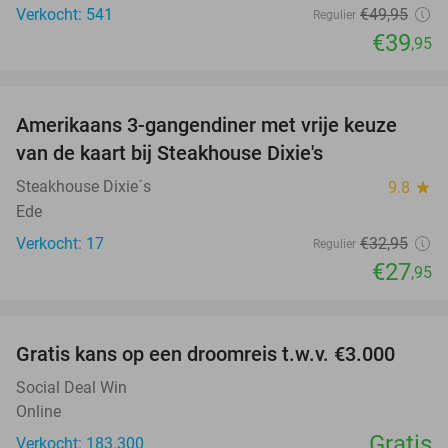
Verkocht: 541
€49
,95
Regulier
€39
,95
favorite_border
Amerikaans 3-gangendiner met vrije keuze
15%
NEW
van de kaart bij Steakhouse Dixie's
TODAY
Steakhouse Dixie´s
9.8
star
Ede
Verkocht: 17
€32
,95
Regulier
€27
,95
favorite_border
Gratis kans op een droomreis t.w.v. €3.000
Social Deal Win
Online
Gratis
Verkocht: 183.300