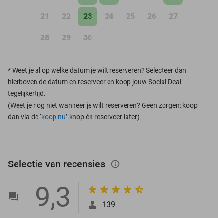
21
22
23
24
25
26
27
28
29
30
*
Weet je al op welke datum je wilt reserveren? Selecteer dan
hierboven de datum en reserveer en koop jouw Social Deal
tegelijkertijd.
(Weet je nog niet wanneer je wilt reserveren? Geen zorgen: koop
dan via de ‘
koop nu
’-knop én reserveer later)
Selectie van recensies
info_outlined
9,3
139