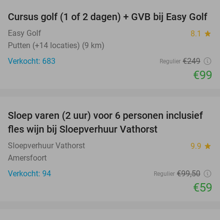
Cursus golf (1 of 2 dagen) + GVB bij Easy Golf
60%
Easy Golf
8.1
star
Putten (+14 locaties) (9 km)
Verkocht: 683
€249
Regulier
€99
favorite_border
Sloep varen (2 uur) voor 6 personen inclusief
41%
fles wijn bij Sloepverhuur Vathorst
Sloepverhuur Vathorst
9.9
star
Amersfoort
Verkocht: 94
€99
,50
Regulier
€59
favorite_border