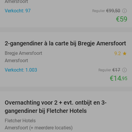
Amersfoort
Verkocht: 97
€99
,50
Regulier
€59
favorite_border
2-gangendiner à la carte bij Bregje Amersfoort
12%
Bregje Amersfoort
9.2
star
Amersfoort
Verkocht: 1.003
€17
Regulier
€14
,95
favorite_border
Overnachting voor 2 + evt. ontbijt en 3-
gangendiner bij Fletcher Hotels
Fletcher Hotels
Amersfoort (+ meerdere locaties)