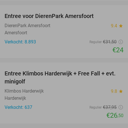
favorite_border
Entree voor DierenPark Amersfoort
24%
DierenPark Amersfoort
9.4
star
Amersfoort
Verkocht: 8.893
€31
,50
Regulier
€24
favorite_border
Entree Klimbos Harderwijk + Free Fall + evt.
30%
minigolf
Klimbos Harderwijk
9.8
star
Harderwijk
Verkocht: 637
€37
,95
Regulier
€26
,50
favorite_border