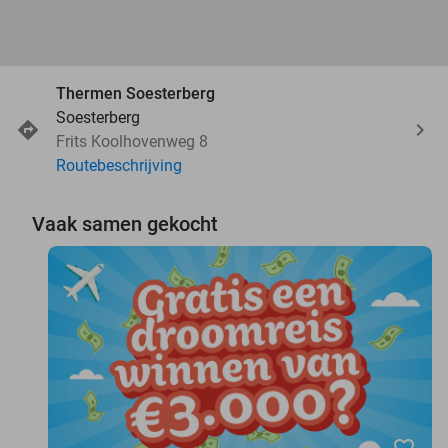
Thermen Soesterberg
Soesterberg
Frits Koolhovenweg 8
Routebeschrijving
Vaak samen gekocht
favorite_border