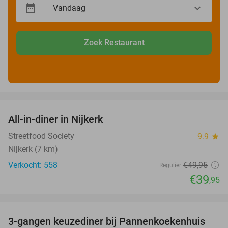
Zoek Restaurant
favorite_border
All-in-diner in Nijkerk
20%
Streetfood Society
9.9
star
Nijkerk (7 km)
Verkocht: 558
€49
,95
Regulier
€39
,95
favorite_border
3-gangen keuzediner bij Pannenkoekenhuis
42%