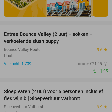
favorite_border
Entree Bounce Valley (2 uur) + sokken +
46%
verkoelende slush puppy
Bounce Valley Houten
9.6
star
Houten
Verkocht: 1.739
€21
,95
Regulier
€11
,95
favorite_border
Sloep varen (2 uur) voor 6 personen inclusief
41%
fles wijn bij Sloepverhuur Vathorst
Sloepverhuur Vathorst
9.9
star