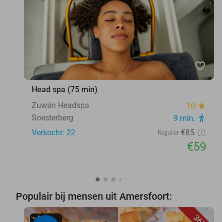
favorite_border
Head spa (75 min)
Zuwán Headspa
10
star
Soesterberg
9 min.
directions_walk
Verkocht: 22
€85
Regulier
€59
Populair bij mensen uit Amersfoort:
36%