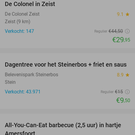
De Colonel in Zeist
De Colonel Zeist
9.1
star
Zeist (9 km)
Verkocht: 147
€44
,50
Regulier
€29
,95
favorite_border
Dagentree voor het Steinerbos + friet en saus
37%
Belevenispark Steinerbos
8.9
star
Stein
Verkocht: 43.971
€15
Regulier
€9
,50
favorite_border
All-You-Can-Eat barbecue (2,5 uur) in hartje
25%
Amersfoort