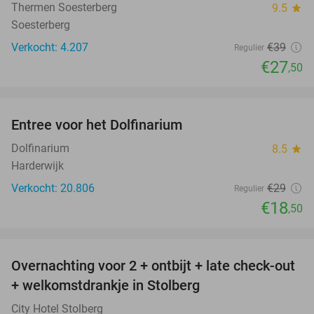
Thermen Soesterberg
9.5
star
Soesterberg
Verkocht: 4.207
€39
Regulier
€27
,50
favorite_border
Entree voor het Dolfinarium
36%
Dolfinarium
8.5
star
Harderwijk
Verkocht: 20.806
€29
Regulier
€18
,50
favorite_border
Overnachting voor 2 + ontbijt + late check-out
33%
+ welkomstdrankje in Stolberg
City Hotel Stolberg