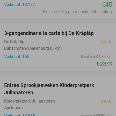
€45
Verkocht: 18.177
Excl. ca. €3 p.p.p.n. toeristenbelasting
favorite_border
3-gangendiner à la carte bij De Krâplâp
23%
De Krâplâp
9.9
star
Bunschoten-Spakenburg (8 km)
Verkocht: 165
€37
,75
Regulier
€28
,95
favorite_border
Entree Sprookjesweken Kinderpretpark
39%
Julianatoren
Kinderpretpark Julianatoren
9.4
star
Apeldoorn
Verkocht: 10.815
€32
,50