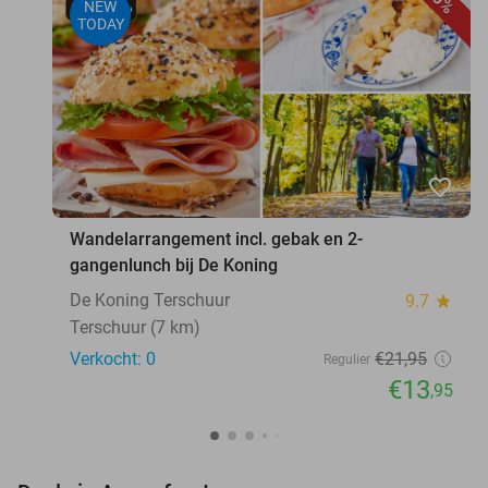
NEW
TODAY
favorite_border
Wandelarrangement incl. gebak en 2-
gangenlunch bij De Koning
De Koning Terschuur
9.7
star
Terschuur (7 km)
Verkocht: 0
€21
,95
Regulier
€13
,95