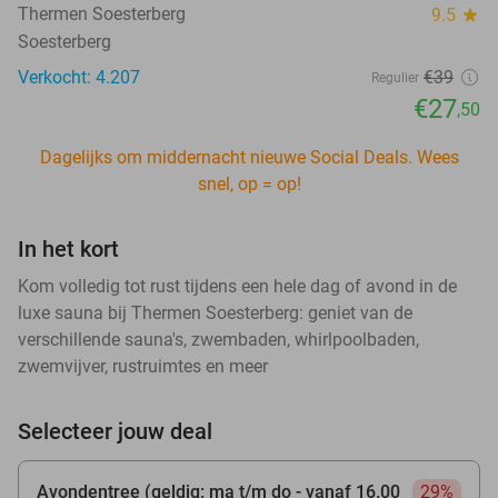
Thermen Soesterberg
9.5
star
Soesterberg
Verkocht: 4.207
€39
Regulier
€27
,50
Dagelijks om middernacht nieuwe Social Deals. Wees
snel, op = op!
In het kort
Kom volledig tot rust tijdens een hele dag of avond in de
luxe sauna bij Thermen Soesterberg: geniet van de
verschillende sauna's, zwembaden, whirlpoolbaden,
zwemvijver, rustruimtes en meer
Selecteer jouw deal
Avondentree (geldig: ma t/m do - vanaf 16.00
29%