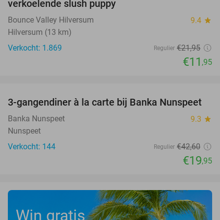
verkoelende slush puppy
Bounce Valley Hilversum
9.4
star
Hilversum (13 km)
Verkocht: 1.869
€21
,95
Regulier
€11
,95
favorite_border
3-gangendiner à la carte bij Banka Nunspeet
53%
Banka Nunspeet
9.3
star
Nunspeet
Verkocht: 144
€42
,60
Regulier
€19
,95
Win gratis