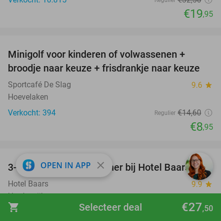
Regulier
€19
,95
favorite_border
Minigolf voor kinderen of volwassenen +
39%
broodje naar keuze + frisdrankje naar keuze
Sportcafé De Slag
9.6
star
Hoevelaken
Verkocht: 394
€14
,60
Regulier
€8
,95
favorite_border
close
OPEN IN APP
3- of 4-gangen keuzediner bij Hotel Baars
45%
Hotel Baars
9.9
star
Harderwijk
€27
shopping_cart
Selecteer deal
,50
Verkocht: 45
€49
,30
Regulier