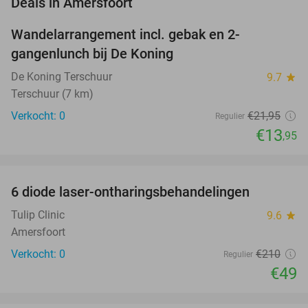
favorite_border
Deals in Amersfoort
Wandelarrangement incl. gebak en 2-
36%
NEW
gangenlunch bij De Koning
TODAY
De Koning Terschuur
9.7
star
Terschuur (7 km)
Verkocht: 0
€21
,95
Regulier
€13
,95
favorite_border
6 diode laser-ontharingsbehandelingen
77%
NEW
TODAY
Tulip Clinic
9.6
star
Amersfoort
Verkocht: 0
€210
Regulier
€49