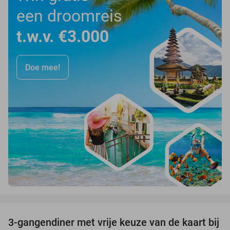
een droomreis
t.w.v. €3.000
Doe mee!
favorite_border
3-gangendiner met vrije keuze van de kaart bij
33%