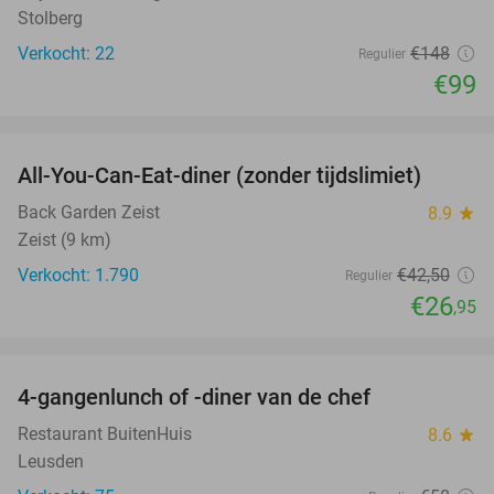
Stolberg
Verkocht: 22
€148
Regulier
€99
favorite_border
All-You-Can-Eat-diner (zonder tijdslimiet)
37%
Back Garden Zeist
8.9
star
Zeist (9 km)
Verkocht: 1.790
€42
,50
Regulier
€26
,95
favorite_border
4-gangenlunch of -diner van de chef
25%
Restaurant BuitenHuis
8.6
star
Leusden