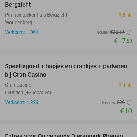
Bergzicht
Pannenkoekenhuis Bergzicht
9.8
star
Woudenberg
Verkocht: 1.064
€30
,15
Regulier
€17
,50
favorite_border
Speeltegoed + hapjes en drankjes + parkeren
50%
bij Gran Casino
Gran Casino
9.4
star
Leusden (+2 locaties)
Verkocht: 4.229
€20
Regulier
€10
favorite_border
Entree voor Ouwehands Dierenpark Rhenen