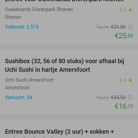
19%
Ouwehands Dierenpark Rhenen
9.5
star
Rhenen
Verkocht: 3.519
€31
,50
Regulier
€25
,50
favorite_border
Sushibox (32, 56 of 80 stuks) voor afhaal bij
50%
Uchi Sushi in hartje Amersfoort
Uchi Sushi Amersfoort
9.4
star
Amersfoort
Verkocht: 24
€33
,50
Regulier
€16
,75
favorite_border
Entree Bounce Valley (2 uur) + sokken +
46%