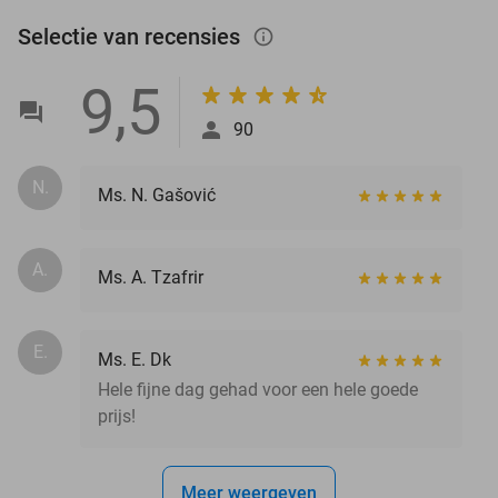
Selectie van recensies
info_outlined
9,5
90
N.
Ms. N. Gašović
A.
Ms. A. Tzafrir
E.
Ms. E. Dk
Hele fijne dag gehad voor een hele goede
prijs!
Meer weergeven