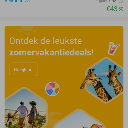
Verkocht: 75
€58
Regulier
€43
,50
Ontdek de leukste
zomervakantiedeals
!
Bekijk nu