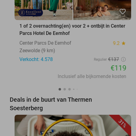
favorite_border
1 of 2 overnachting(en) voor 2 + ontbijt in Center
Parcs Hotel De Eemhof
Center Parcs De Eemhof
9.2
star
Zeewolde (9 km)
Verkocht: 4.578
€137
Regulier
€119
Inclusief alle bijkomende kosten
Deals in de buurt van Thermen
Soesterberg
31%