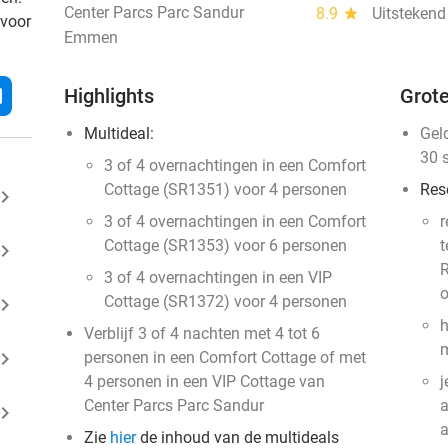
Center Parcs Parc Sandur
8.9
star
Uitstekend
 voor
Emmen
l
Highlights
Grote
Multideal:
Gel
30 
3 of 4 overnachtingen in een Comfort
Cottage (SR1351) voor 4 personen
Res
ard_arrow_right
3 of 4 overnachtingen in een Comfort
r
Cottage (SR1353) voor 6 personen
t
ard_arrow_right
R
3 of 4 overnachtingen in een VIP
o
Cottage (SR1372) voor 4 personen
ard_arrow_right
h
Verblijf 3 of 4 nachten met 4 tot 6
m
ard_arrow_right
personen in een Comfort Cottage of met
4 personen in een VIP Cottage van
j
Center Parcs Parc Sandur
a
ard_arrow_right
Zie
hier
de inhoud van de multideals