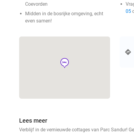
Coevorden
Vra
05
o
Midden in de bosrijke omgeving, echt
even samen!
hotel
Lees meer
Verblijf in de vernieuwde cottages van Parc Sandur! G