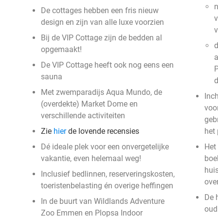
n
De cottages hebben een fris nieuw
v
design en zijn van alle luxe voorzien
Bij de VIP Cottage zijn de bedden al
d
opgemaakt!
a
De VIP Cottage heeft ook nog eens een
P
sauna
Met zwemparadijs Aqua Mundo, de
Inc
(overdekte) Market Dome en
voor
verschillende activiteiten
geb
Zie
hier
de lovende recensies
het
Dé ideale plek voor een onvergetelijke
Het 
vakantie, even helemaal weg!
boek
hui
Inclusief bedlinnen, reserveringskosten,
ove
toeristenbelasting én overige heffingen
De 
In de buurt van Wildlands Adventure
oud 
Zoo Emmen en Plopsa Indoor