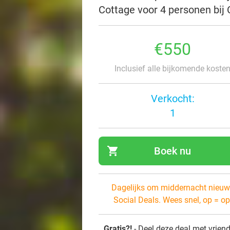
Cottage voor 4 personen bij
€550
Inclusief alle bijkomende koste
Verkocht:
1
shopping_cart
Boek nu
navi
Dagelijks om middernacht nieuw
Social Deals. Wees snel, op = op
Gratis?!
- Deel deze deal met vrien