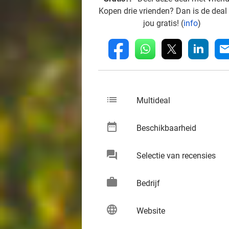
Kopen drie vrienden? Dan is de deal
jou gratis! (
info
)
whatsapp
linkedin
fb
mai
list
keybo
Multideal
date_range
keybo
Beschikbaarheid
chat
keybo
Selectie van recensies
work
keybo
Bedrijf
language
keybo
Website