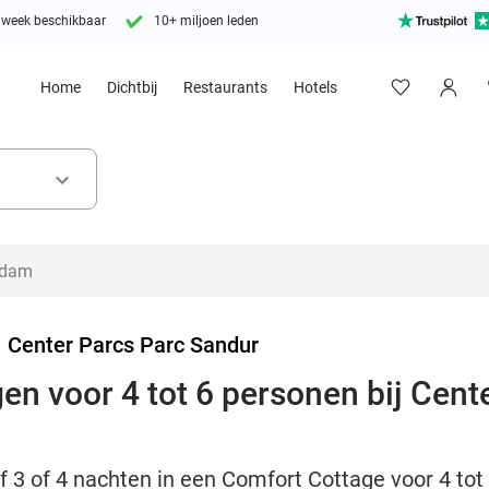
 week beschikbaar
10+ miljoen leden
Home
Dichtbij
Restaurants
Hotels
keyboard_arrow_down
>
Center Parcs Parc Sandur
en voor 4 tot 6 personen bij Cent
jf 3 of 4 nachten in een Comfort Cottage voor 4 to