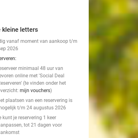
 kleine letters
dig vanaf moment van aankoop t/m
sep 2026
erveren:
eserveer minimaal 48 uur van
evoren online met 'Social Deal
eserveren' (te vinden onder het
verzicht:
mijn vouchers
)
et plaatsen van een reservering is
ogelijk t/m 24 augustus 2026
e kunt je reservering 1 keer
anpassen, tot 21 dagen voor
aankomst