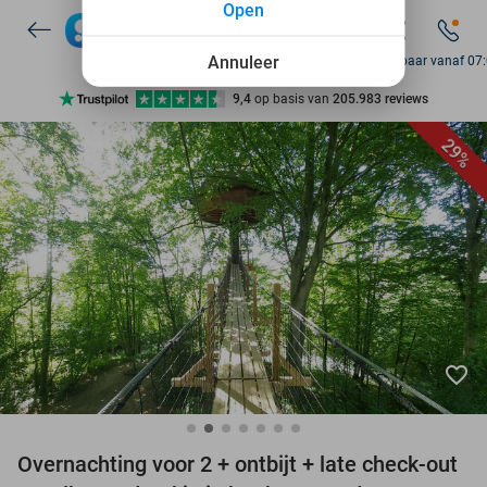
Open
Annuleer
Bereikbaar vanaf 07
Ontdek 15.000+ deals
7 dagen per week beschikbaar
29%
10+ miljoen leden
9,4
op basis van
205.983 reviews
Ontdek 15.000+ deals
7 dagen per week beschikbaar
10+ miljoen leden
favorite_border
Overnachting voor 2 + ontbijt + late check-out