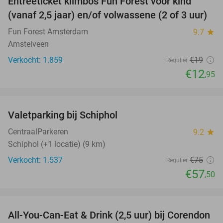
Entreeticket klimbos Fun Forest voor kind
32%
(vanaf 2,5 jaar) en/of volwassene (2 of 3 uur)
Fun Forest Amsterdam
9.7
star
Amstelveen
Verkocht: 1.859
€19
Regulier
€12
,95
favorite_border
Valetparking bij Schiphol
23%
CentraalParkeren
9.2
star
Schiphol (+1 locatie) (9 km)
Verkocht: 1.537
€75
Regulier
€57
,50
favorite_border
All-You-Can-Eat & Drink (2,5 uur) bij Corendon
37%