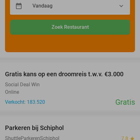
Zoek Restaurant
favorite_border
Gratis kans op een droomreis t.w.v. €3.000
Social Deal Win
Online
Gratis
Verkocht: 183.520
favorite_border
Parkeren bij Schiphol
36%
ShuttleParkerenSchiphol
7.8
star