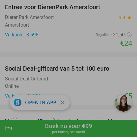
Entree voor DierenPark Amersfoort
24%
DierenPark Amersfoort
9.4
star
Amersfoort
Verkocht: 8.598
€31
,50
Regulier
€24
favorite_border
Social Deal-giftcard van 5 tot 100 euro
Social Deal Giftcard
Online
€5
Verkocht: 76.855
close
OPEN IN APP
favorite_border
Vrij jumpen (2 uur) + evt. chips, gripsokken en
38%
Boek nu voor €99
hotel
shopping_cart
Boek nu
navigate_next
2 muntjes arcadespellen
per kamer, per nacht