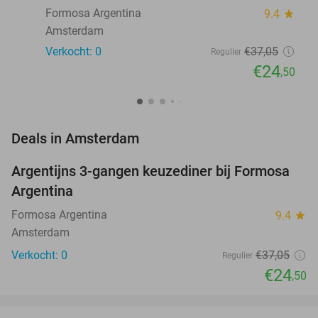
Formosa Argentina
9.4
star
Amsterdam
Verkocht: 0
€37
,05
Regulier
€24
,50
favorite_border
Deals in Amsterdam
Argentijns 3-gangen keuzediner bij Formosa
34%
NEW
Argentina
TODAY
Formosa Argentina
9.4
star
Amsterdam
Verkocht: 0
€37
,05
Regulier
€24
,50
favorite_border