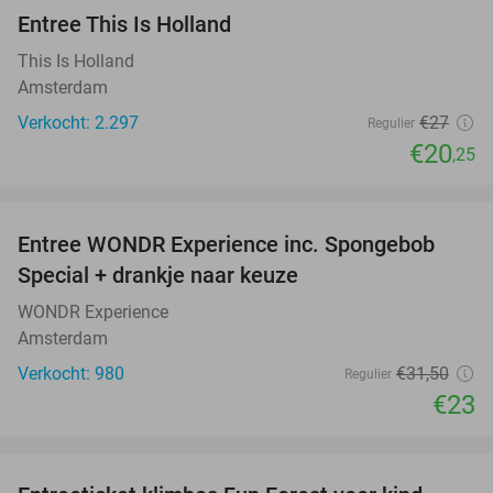
Entree This Is Holland
25%
This Is Holland
Amsterdam
Verkocht: 2.297
€27
Regulier
€20
,25
favorite_border
Entree WONDR Experience inc. Spongebob
27%
Special + drankje naar keuze
WONDR Experience
Amsterdam
Verkocht: 980
€31
,50
Regulier
€23
favorite_border