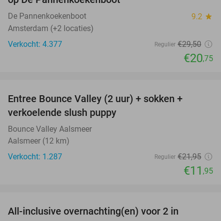
De Pannenkoekenboot
9.2
star
Amsterdam (+2 locaties)
Verkocht: 4.377
€29
,50
Regulier
€20
,75
favorite_border
Entree Bounce Valley (2 uur) + sokken +
46%
verkoelende slush puppy
Bounce Valley Aalsmeer
Aalsmeer (12 km)
Verkocht: 1.287
€21
,95
Regulier
€11
,95
favorite_border
All-inclusive overnachting(en) voor 2 in
40%