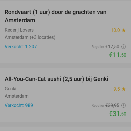
Rondvaart (1 uur) door de grachten van
34%
Amsterdam
Rederij Lovers
10.0
star
Amsterdam (+3 locaties)
Verkocht: 1.207
€17
,50
Regulier
€11
,50
favorite_border
All-You-Can-Eat sushi (2,5 uur) bij Genki
21%
Genki
9.5
star
Amsterdam
Verkocht: 989
€39
,95
Regulier
€31
,50
favorite_border