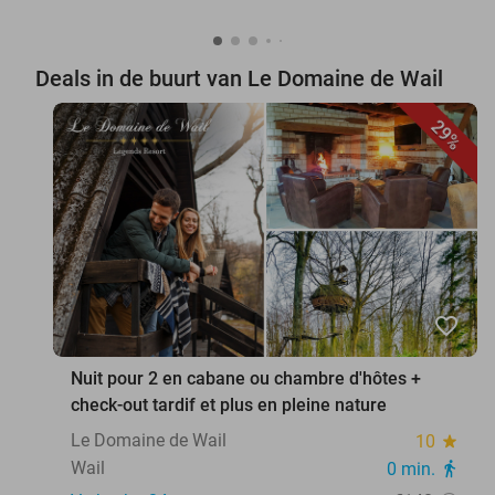
Deals in de buurt van Le Domaine de Wail
29%
favorite_border
Nuit pour 2 en cabane ou chambre d'hôtes +
check-out tardif et plus en pleine nature
Le Domaine de Wail
10
star
Wail
0 min.
directions_walk