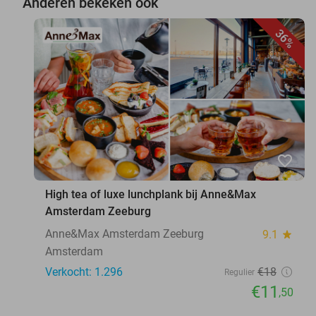
Anderen bekeken ook
36%
favorite_border
High tea of luxe lunchplank bij Anne&Max
Amsterdam Zeeburg
Anne&Max Amsterdam Zeeburg
9.1
star
Amsterdam
Verkocht: 1.296
€18
Regulier
€11
,50