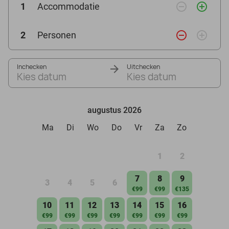
remove_circle_outline
add_circle_outline
1
Accommodatie
remove_circle_outline
add_circle_outline
2
Personen
Inchecken
Uitchecken
Kies datum
Kies datum
augustus 2026
Ma
Di
Wo
Do
Vr
Za
Zo
1
2
7
8
9
3
4
5
6
€99
€99
€135
10
11
12
13
14
15
16
€99
€99
€99
€99
€99
€99
€99