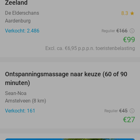
Zeeland
De Elderschans
8.3
star
Aardenburg
Verkocht: 2.486
€166
Regulier
€99
Excl. ca. €6,95 p.p.p.n. toeristenbelasting
favorite_border
Ontspanningsmassage naar keuze (60 of 90
40%
minuten)
Sean-Noa
Amstelveen (8 km)
Verkocht: 161
€45
Regulier
€27