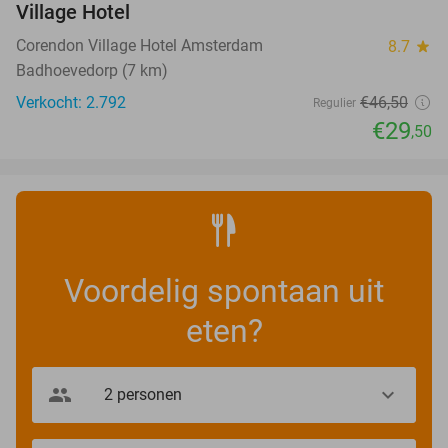
Village Hotel
Corendon Village Hotel Amsterdam
8.7
star
Badhoevedorp (7 km)
Verkocht: 2.792
€46
,50
Regulier
€29
,50
Voordelig spontaan uit
eten?