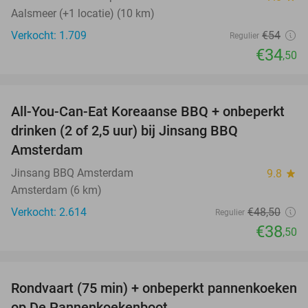
Aalsmeer (+1 locatie) (10 km)
Verkocht: 1.709
€54
Regulier
€34
,50
favorite_border
All-You-Can-Eat Koreaanse BBQ + onbeperkt
21%
drinken (2 of 2,5 uur) bij Jinsang BBQ
Amsterdam
Jinsang BBQ Amsterdam
9.8
star
Amsterdam (6 km)
Verkocht: 2.614
€48
,50
Regulier
€38
,50
favorite_border
Rondvaart (75 min) + onbeperkt pannenkoeken
30%
op De Pannenkoekenboot