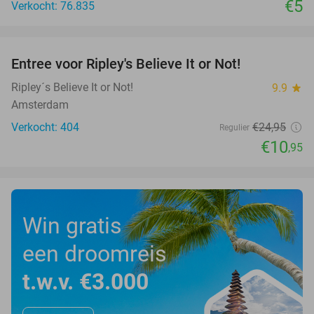
€5
Verkocht: 76.835
favorite_border
Entree voor Ripley's Believe It or Not!
56%
Ripley´s Believe It or Not!
9.9
star
Amsterdam
Verkocht: 404
€24
,95
Regulier
€10
,95
Win gratis
een droomreis
t.w.v. €3.000