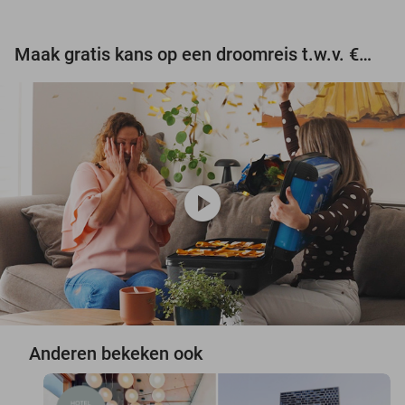
Maak gratis kans op een droomreis t.w.v. €3.000!
play_circle
Anderen bekeken ook