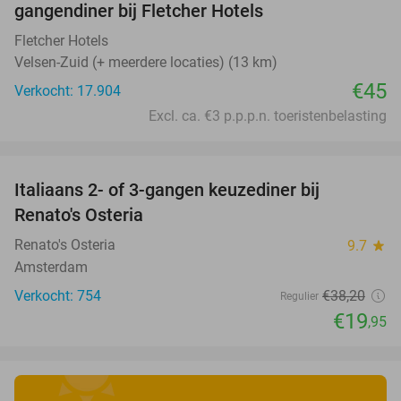
gangendiner bij Fletcher Hotels
Fletcher Hotels
Velsen-Zuid (+ meerdere locaties) (13 km)
€45
Verkocht: 17.904
Excl. ca. €3 p.p.p.n. toeristenbelasting
favorite_border
Italiaans 2- of 3-gangen keuzediner bij
48%
Renato's Osteria
Renato's Osteria
9.7
star
Amsterdam
Verkocht: 754
€38
,20
Regulier
€19
,95