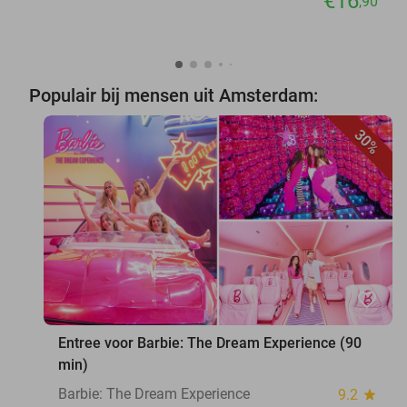
€16
,90
Populair bij mensen uit Amsterdam:
30%
favorite_border
Entree voor Barbie: The Dream Experience (90
min)
Barbie: The Dream Experience
9.2
star