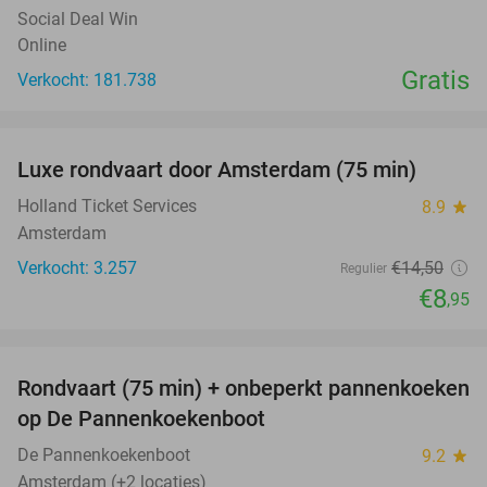
Social Deal Win
Online
Gratis
Verkocht: 181.738
favorite_border
Luxe rondvaart door Amsterdam (75 min)
38%
Holland Ticket Services
8.9
star
Amsterdam
Verkocht: 3.257
€14
,50
Regulier
€8
,95
favorite_border
Rondvaart (75 min) + onbeperkt pannenkoeken
30%
op De Pannenkoekenboot
De Pannenkoekenboot
9.2
star
Amsterdam (+2 locaties)