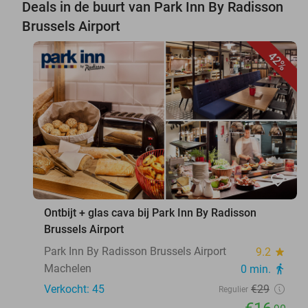
Deals in de buurt van Park Inn By Radisson
Brussels Airport
42%
favorite_border
Ontbijt + glas cava bij Park Inn By Radisson
Brussels Airport
Park Inn By Radisson Brussels Airport
9.2
star
Machelen
0 min.
directions_walk
Verkocht: 45
€29
Regulier