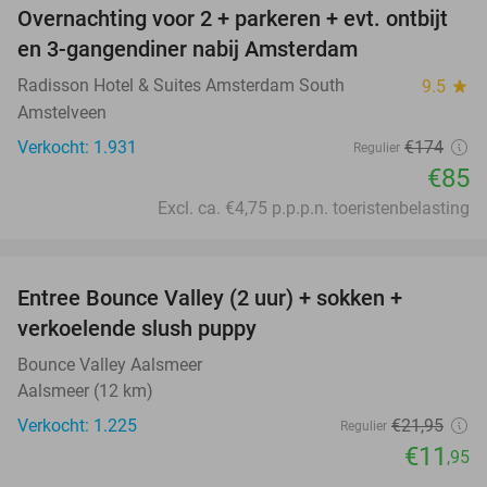
Overnachting voor 2 + parkeren + evt. ontbijt
51%
en 3-gangendiner nabij Amsterdam
Radisson Hotel & Suites Amsterdam South
9.5
star
Amstelveen
Verkocht: 1.931
€174
Regulier
€85
Excl. ca. €4,75 p.p.p.n. toeristenbelasting
favorite_border
Entree Bounce Valley (2 uur) + sokken +
46%
verkoelende slush puppy
Bounce Valley Aalsmeer
Aalsmeer (12 km)
Verkocht: 1.225
€21
,95
Regulier
€11
,95