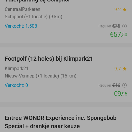
23%
CentraalParkeren
9.2
star
Schiphol (+1 locatie) (9 km)
Verkocht: 1.508
€75
Regulier
€57
,50
favorite_border
Footgolf (12 holes) bij Klimpark21
38%
NEW
TODAY
Klimpark21
9.7
star
Nieuw-Vennep (+1 locatie) (15 km)
Verkocht: 0
€16
Regulier
€9
,95
favorite_border
Entree WONDR Experience inc. Spongebob
27%
Special + drankje naar keuze