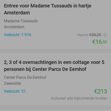
Entree voor Madame Tussauds in hartje
19%
Amsterdam
Madame Tussauds
Amsterdam
Verkocht: 1.976
€20
,25
Regulier
€16
,50
favorite_border
2, 3 of 4 overnachtingen in een cottage voor 5
personen bij Center Parcs De Eemhof
Center Parcs De Eemhof
Zeewolde
€213
Verkocht: 51
Inclusief alle bijkomende kosten
favorite_border