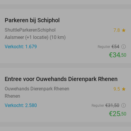
favorite_border
Parkeren bij Schiphol
36%
ShuttleParkerenSchiphol
7.8
star
Aalsmeer (+1 locatie) (10 km)
Verkocht: 1.679
€54
Regulier
€34
,50
favorite_border
Entree voor Ouwehands Dierenpark Rhenen
19%
Ouwehands Dierenpark Rhenen
9.5
star
Rhenen
Verkocht: 2.580
€31
,50
Regulier
€25
,50
favorite_border