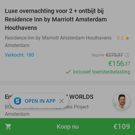
Luxe overnachting voor 2 + ontbijt bij
43%
Residence Inn by Marriott Amsterdam
Houthavens
Residence Inn by Marriott Amsterdam Houthavens
9.2
star
Amsterdam
Verkocht: 180
€273
,37
Regulier
€156
,37
Inclusief toeristenbelasting
favorite_border
Entreeticket voor BODY WORLDS
50%
close
OPEN IN APP
BODY WORLDS: The Happiness Project
Amsterdam
Verkocht: 470
€25
Regulier
€109
shopping_cart
Koop nu
€12
,50