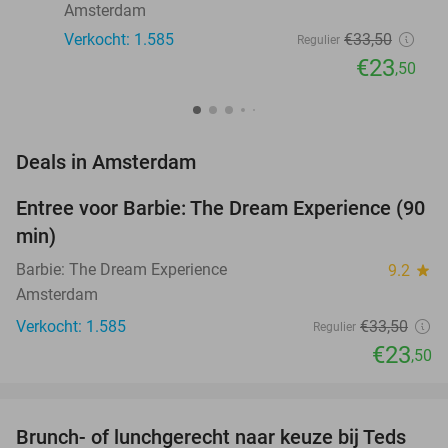
Amsterdam
Verkocht: 1.585
€33
,50
Regulier
€23
,50
favorite_border
Deals in Amsterdam
Entree voor Barbie: The Dream Experience (90
30%
min)
Barbie: The Dream Experience
9.2
star
Amsterdam
Verkocht: 1.585
€33
,50
Regulier
€23
,50
favorite_border
Brunch- of lunchgerecht naar keuze bij Teds
29%