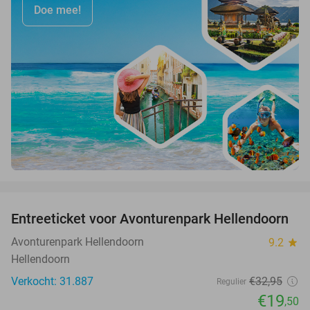
Doe mee!
favorite_border
Entreeticket voor Avonturenpark Hellendoorn
41%
Avonturenpark Hellendoorn
9.2
star
Hellendoorn
Verkocht: 31.887
€32
,95
Regulier
€19
,50