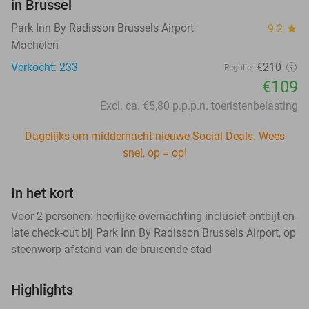
in Brussel
Park Inn By Radisson Brussels Airport
9.2
star
Machelen
Verkocht: 233
€210
Regulier
€109
Excl. ca. €5,80 p.p.p.n. toeristenbelasting
Dagelijks om middernacht nieuwe Social Deals. Wees
snel, op = op!
In het kort
Voor 2 personen: heerlijke overnachting inclusief ontbijt en
late check-out bij Park Inn By Radisson Brussels Airport, op
steenworp afstand van de bruisende stad
Highlights