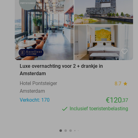
favorite_border
Luxe overnachting voor 2 + drankje in
Amsterdam
Hotel Pontsteiger
8.7
star
Amsterdam
€120
Verkocht: 170
,37
Inclusief toeristenbelasting