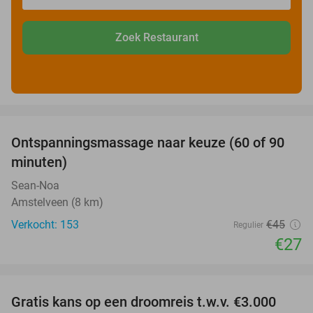
Zoek Restaurant
favorite_border
Ontspanningsmassage naar keuze (60 of 90
40%
minuten)
Sean-Noa
Amstelveen (8 km)
Verkocht: 153
€45
Regulier
€27
favorite_border
Gratis kans op een droomreis t.w.v. €3.000