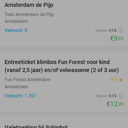
NEW
Amsterdam de Pijp
TODAY
Teds Amsterdam de Pijp
Amsterdam
Verkocht: 0
€14
Regulier
€9
,95
favorite_border
Entreeticket klimbos Fun Forest voor kind
32%
(vanaf 2,5 jaar) en/of volwassene (2 of 3 uur)
Fun Forest Amsterdam
9.7
star
Amstelveen
Verkocht: 1.787
€19
Regulier
€12
,95
favorite_border
Valetparking bij Schiphol