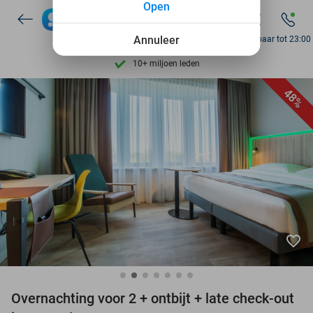
Open
7 dagen per week beschikbaar
Annuleer
Bereikbaar tot 23:00
10+ miljoen leden
9,4
op basis van
205.791 reviews
48%
Ontdek 15.000+ deals
7 dagen per week beschikbaar
10+ miljoen leden
favorite_border
Overnachting voor 2 + ontbijt + late check-out