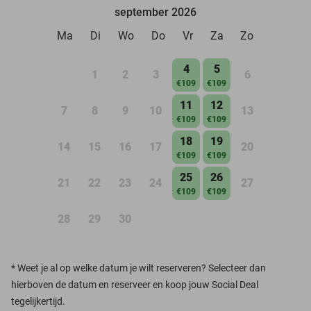
september 2026
Ma
Di
Wo
Do
Vr
Za
Zo
4
5
1
2
3
6
€109
€109
11
12
7
8
9
10
13
€109
€109
18
19
14
15
16
17
20
€109
€109
25
26
21
22
23
24
27
€109
€109
28
29
30
*
Weet je al op welke datum je wilt reserveren? Selecteer dan
hierboven de datum en reserveer en koop jouw Social Deal
tegelijkertijd.