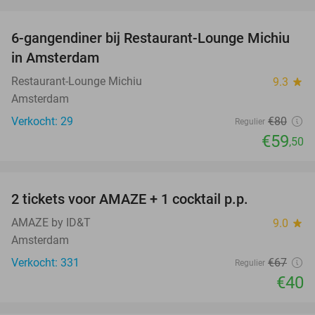
favorite_border
6-gangendiner bij Restaurant-Lounge Michiu
26%
in Amsterdam
Restaurant-Lounge Michiu
9.3
star
Amsterdam
Verkocht: 29
€80
Regulier
€59
,50
favorite_border
2 tickets voor AMAZE + 1 cocktail p.p.
40%
AMAZE by ID&T
9.0
star
Amsterdam
Verkocht: 331
€67
Regulier
€40
favorite_border