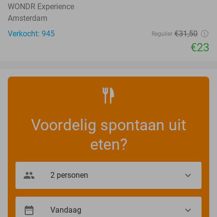
WONDR Experience
Amsterdam
Verkocht: 945
€31
,50
Regulier
€23
Voordelig spontaan uit
eten?