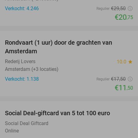
Verkocht: 4.246
€29
,50
Regulier
€20
,75
favorite_border
Rondvaart (1 uur) door de grachten van
34%
Amsterdam
Rederij Lovers
10.0
star
Amsterdam (+3 locaties)
Verkocht: 1.138
€17
,50
Regulier
€11
,50
favorite_border
Social Deal-giftcard van 5 tot 100 euro
Social Deal Giftcard
Online