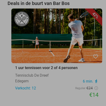
Deals in de buurt van Bar Bos
42%
favorite_border
1 uur tennissen voor 2 of 4 personen
Tennisclub De Dreef
Edegem
6 min.
directions_walk
Verkocht: 12
€24
Regulier
€14