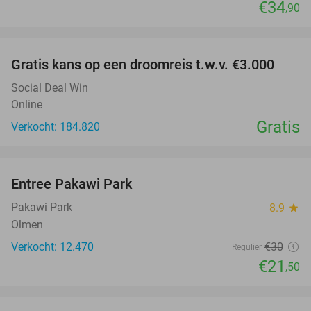
€34
,90
favorite_border
Gratis kans op een droomreis t.w.v. €3.000
Social Deal Win
Online
Gratis
Verkocht: 184.820
favorite_border
Entree Pakawi Park
28%
Pakawi Park
8.9
star
Olmen
Verkocht: 12.470
€30
Regulier
€21
,50
favorite_border