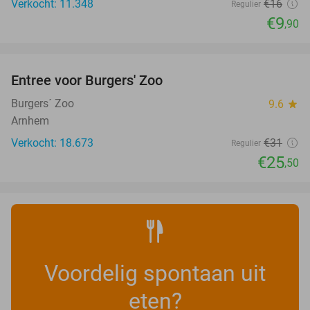
Verkocht: 11.348
€16
Regulier
€9
,90
favorite_border
Entree voor Burgers' Zoo
18%
Burgers´ Zoo
9.6
star
Arnhem
Verkocht: 18.673
€31
Regulier
€25
,50
Voordelig spontaan uit
eten?