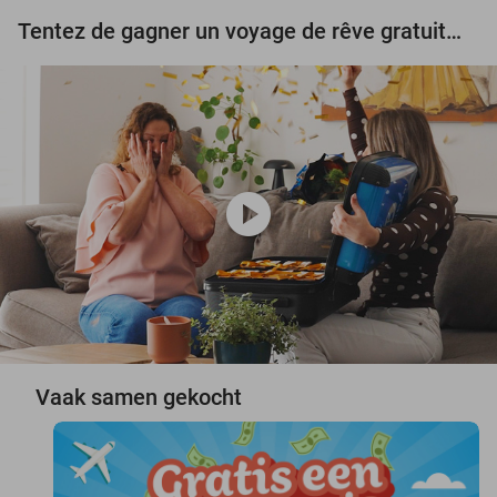
Tentez de gagner un voyage de rêve gratuit d'une valeur de 3.000 € !
play_circle
Vaak samen gekocht