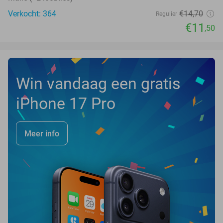
Verkocht: 364
€14
,70
Regulier
€11
,50
Win vandaag een gratis
iPhone 17 Pro
Meer info