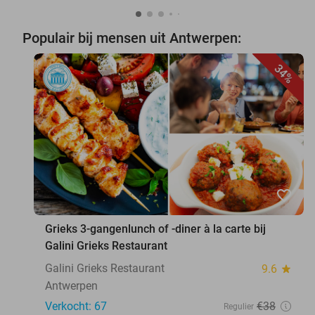
Populair bij mensen uit Antwerpen:
34%
favorite_border
Grieks 3-gangenlunch of -diner à la carte bij
Galini Grieks Restaurant
Galini Grieks Restaurant
9.6
star
Antwerpen
Verkocht: 67
€38
Regulier