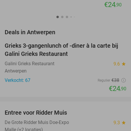
€24
,90
favorite_border
Deals in Antwerpen
Grieks 3-gangenlunch of -diner à la carte bij
34%
Galini Grieks Restaurant
Galini Grieks Restaurant
9.6
star
Antwerpen
Verkocht: 67
€38
Regulier
€24
,90
favorite_border
Entree voor Ridder Muis
22%
NEW
TODAY
De Grote Ridder Muis Doe-Expo
9.3
star
Malle (+2 locaties)