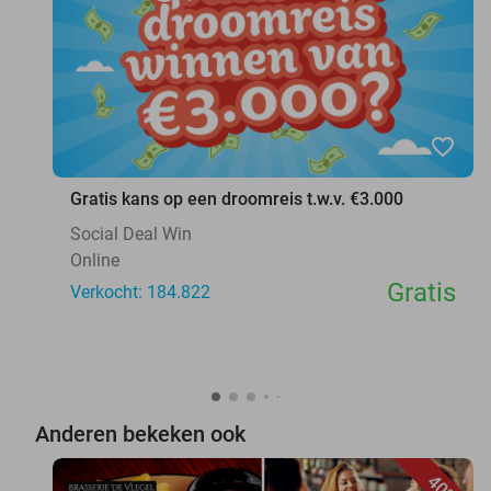
favorite_border
Gratis kans op een droomreis t.w.v. €3.000
Social Deal Win
Online
Gratis
Verkocht: 184.822
Anderen bekeken ook
40%