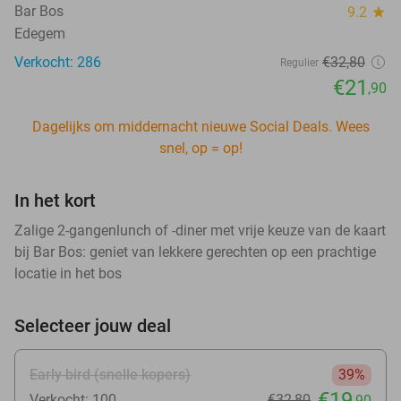
Bar Bos
9.2
star
Edegem
Verkocht: 286
€32
,80
Regulier
€21
,90
Dagelijks om middernacht nieuwe Social Deals. Wees
snel, op = op!
In het kort
Zalige 2-gangenlunch of -diner met vrije keuze van de kaart
bij Bar Bos: geniet van lekkere gerechten op een prachtige
locatie in het bos
Selecteer jouw deal
Early bird (snelle kopers)
39%
€19
Verkocht: 100
€32
,80
,90