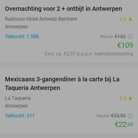
Overnachting voor 2 + ontbijt in Antwerpen
33%
Radisson Hotel Antwerp Berchem
9.6
star
Antwerpen
Verkocht: 1.588
€162
Regulier
€109
Excl. ca. €2,97 p.p.p.n. toeristenbelasting
favorite_border
Mexicaans 3-gangendiner à la carte bij La
32%
Taqueria Antwerpen
La Taqueria
8.5
star
Antwerpen
Verkocht: 311
€33
,50
Regulier
€22
,90