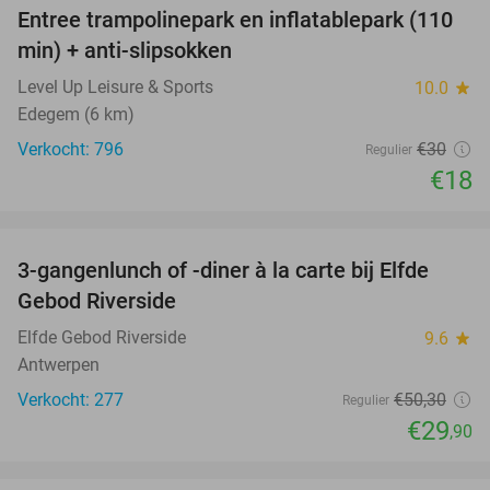
Entree trampolinepark en inflatablepark (110
40%
min) + anti-slipsokken
Level Up Leisure & Sports
10.0
star
Edegem (6 km)
Verkocht: 796
€30
Regulier
€18
favorite_border
3-gangenlunch of -diner à la carte bij Elfde
41%
Gebod Riverside
Elfde Gebod Riverside
9.6
star
Antwerpen
Verkocht: 277
€50
,30
Regulier
€29
,90
favorite_border