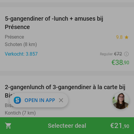
favorite_border
5-gangendiner of -lunch + amuses bij
46%
Présence
Présence
9.8
star
Schoten (8 km)
Verkocht: 3.857
€72
Regulier
€38
,90
favorite_border
2-gangenlunch of 3-gangendiner à la carte bij
39%
Bistro Côté Sud
close
OPEN IN APP
Bistro Côté Sud
9.9
star
Kontich (7 km)
Verkocht: 838
€41
,50
Regulier
€21
shopping_cart
Selecteer deal
,90
€25
,50