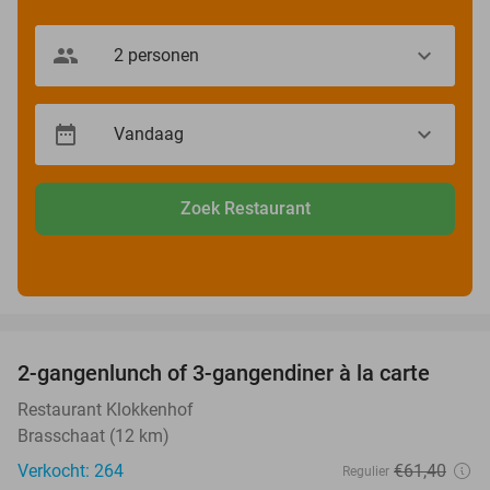
Zoek Restaurant
favorite_border
2-gangenlunch of 3-gangendiner à la carte
43%
Restaurant Klokkenhof
Brasschaat (12 km)
Verkocht: 264
€61
,40
Regulier