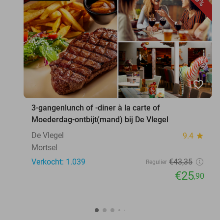
favorite_border
3-gangenlunch of -diner à la carte of
Moederdag-ontbijt(mand) bij De Vlegel
De Vlegel
9.4
star
Mortsel
Verkocht: 1.039
€43
,35
Regulier
€25
,90