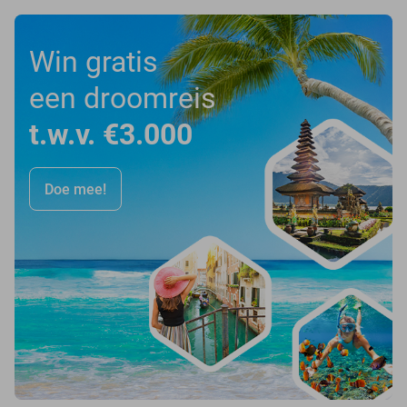
Win gratis
een droomreis
t.w.v. €3.000
Doe mee!