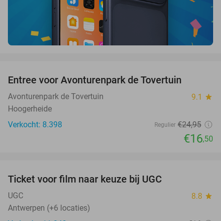
favorite_border
Entree voor Avonturenpark de Tovertuin
34%
Avonturenpark de Tovertuin
9.1
star
Hoogerheide
Verkocht: 8.398
€24
,95
Regulier
€16
,50
favorite_border
Ticket voor film naar keuze bij UGC
38%
UGC
8.8
star
Antwerpen (+6 locaties)