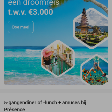
een droomreis
t.w.v. €3.000
Doe mee!
favorite_border
5-gangendiner of -lunch + amuses bij
46%
Présence