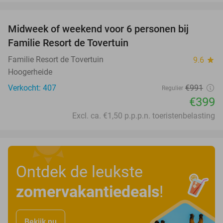
favorite_border
Midweek of weekend voor 6 personen bij
60%
Familie Resort de Tovertuin
Familie Resort de Tovertuin
9.6
star
Hoogerheide
Verkocht: 407
€991
Regulier
€399
Excl. ca. €1,50 p.p.p.n. toeristenbelasting
Ontdek de leukste
zomervakantiedeals
!
Bekijk nu