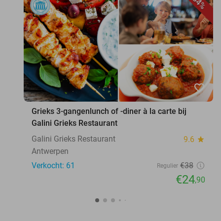
34%
favorite_border
Grieks 3-gangenlunch of -diner à la carte bij
Galini Grieks Restaurant
Galini Grieks Restaurant
9.6
star
Antwerpen
Verkocht: 61
€38
Regulier
€24
,90