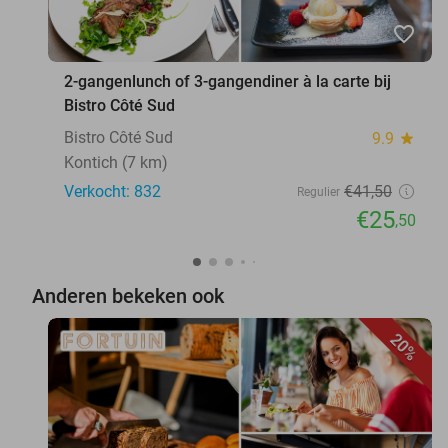
favorite_border
2-gangenlunch of 3-gangendiner à la carte bij
Bistro Côté Sud
Bistro Côté Sud
9.9
star
Kontich (7 km)
Verkocht: 832
€41
,50
Regulier
€25
,50
Anderen bekeken ook
20%