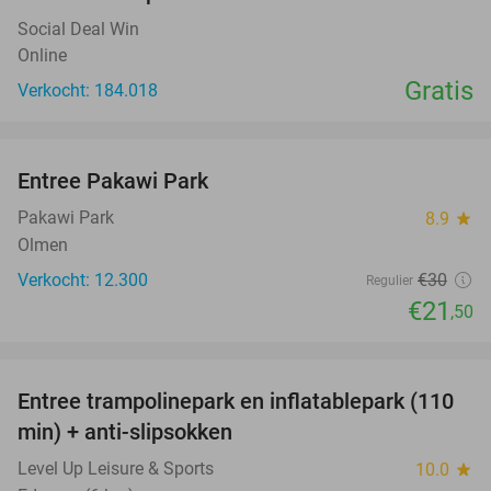
Social Deal Win
Online
Gratis
Verkocht: 184.018
favorite_border
Entree Pakawi Park
28%
Pakawi Park
8.9
star
Olmen
Verkocht: 12.300
€30
Regulier
€21
,50
favorite_border
Entree trampolinepark en inflatablepark (110
40%
min) + anti-slipsokken
Level Up Leisure & Sports
10.0
star