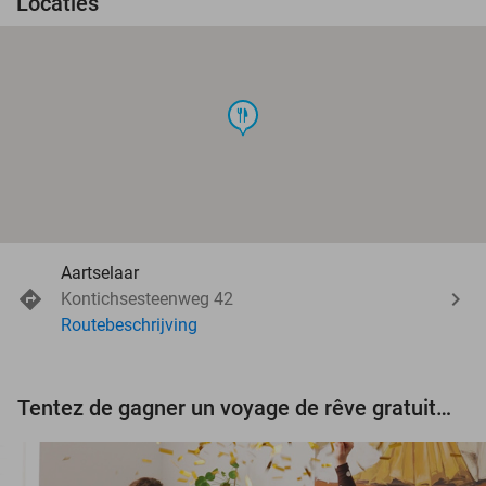
Locaties
food
Aartselaar
Kontichsesteenweg 42
Routebeschrijving
Tentez de gagner un voyage de rêve gratuit d'une valeur de 3.000 € !