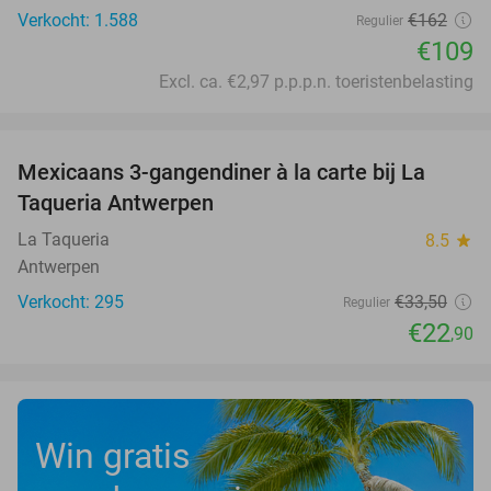
Verkocht: 1.588
€162
Regulier
€109
Excl. ca. €2,97 p.p.p.n. toeristenbelasting
favorite_border
Mexicaans 3-gangendiner à la carte bij La
32%
Taqueria Antwerpen
La Taqueria
8.5
star
Antwerpen
Verkocht: 295
€33
,50
Regulier
€22
,90
Win gratis