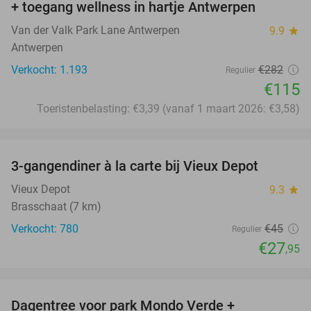
+ toegang wellness in hartje Antwerpen
Van der Valk Park Lane Antwerpen
9.9
star
Antwerpen
Verkocht: 1.193
€282
Regulier
€115
Toeristenbelasting: €3,39 (vanaf 1 maart 2026: €3,58)
favorite_border
3-gangendiner à la carte bij Vieux Depot
38%
Vieux Depot
9.3
star
Brasschaat (7 km)
Verkocht: 780
€45
Regulier
€27
,95
favorite_border
Dagentree voor park Mondo Verde +
25%