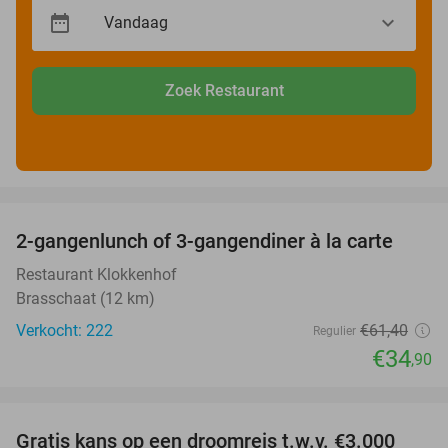
Zoek Restaurant
favorite_border
2-gangenlunch of 3-gangendiner à la carte
43%
Restaurant Klokkenhof
Brasschaat (12 km)
Verkocht: 222
€61
,40
Regulier
€34
,90
favorite_border
Gratis kans op een droomreis t.w.v. €3.000