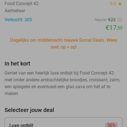
Food Concept 42
9.9
star
Aartselaar
Verkocht: 305
€22
Regulier
€17
,50
Dagelijks om middernacht nieuwe Social Deals. Wees
snel, op = op!
In het kort
Geniet van een heerlijk luxe ontbijt bij Food Concept 42:
met onder andere ambachtelijke broodjes, croissant, zalm,
een spiegelei en eventueel een glas cava om het af te
maken
Selecteer jouw deal
Luxe ontbijt
20%