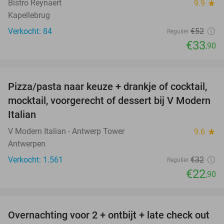
Bistro Reynaert
9.9
star
Kapellebrug
Verkocht: 84
€52
Regulier
€33
,90
favorite_border
Pizza/pasta naar keuze + drankje of cocktail,
28%
mocktail, voorgerecht of dessert bij V Modern
Italian
V Modern Italian - Antwerp Tower
9.6
star
Antwerpen
Verkocht: 1.561
€32
Regulier
€22
,90
favorite_border
Overnachting voor 2 + ontbijt + late check out
59%