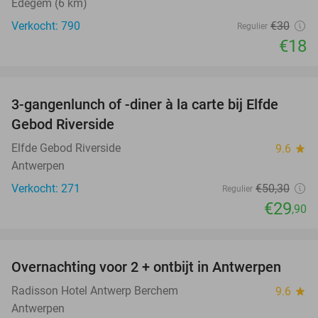
Edegem (6 km)
Verkocht: 790
€30
Regulier
€18
favorite_border
3-gangenlunch of -diner à la carte bij Elfde
41%
Gebod Riverside
Elfde Gebod Riverside
9.6
star
Antwerpen
Verkocht: 271
€50
,30
Regulier
€29
,90
favorite_border
Overnachting voor 2 + ontbijt in Antwerpen
33%
Radisson Hotel Antwerp Berchem
9.6
star
Antwerpen