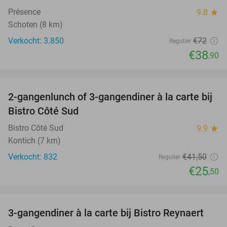
Présence
9.8
star
Schoten (8 km)
Verkocht: 3.850
€72
Regulier
€38
,90
favorite_border
2-gangenlunch of 3-gangendiner à la carte bij
39%
Bistro Côté Sud
Bistro Côté Sud
9.9
star
Kontich (7 km)
Verkocht: 832
€41
,50
Regulier
€25
,50
favorite_border
3-gangendiner à la carte bij Bistro Reynaert
35%