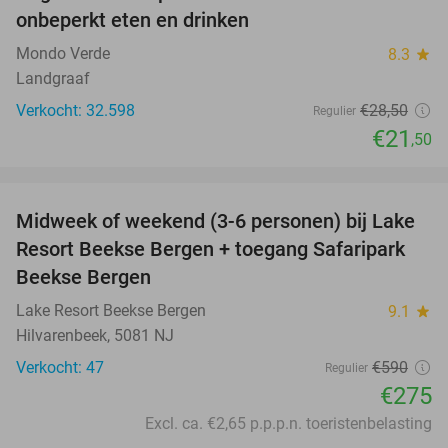
onbeperkt eten en drinken
Mondo Verde
8.3
star
Landgraaf
Verkocht: 32.598
€28
,50
Regulier
€21
,50
favorite_border
Midweek of weekend (3-6 personen) bij Lake
53%
Resort Beekse Bergen + toegang Safaripark
Beekse Bergen
Lake Resort Beekse Bergen
9.1
star
Hilvarenbeek, 5081 NJ
Verkocht: 47
€590
Regulier
€275
Excl. ca. €2,65 p.p.p.n. toeristenbelasting