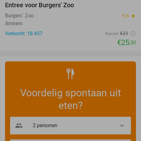
Entree voor Burgers' Zoo
18%
Burgers´ Zoo
9.6
star
Arnhem
Verkocht: 18.437
€31
Regulier
€25
,50
Voordelig spontaan uit
eten?