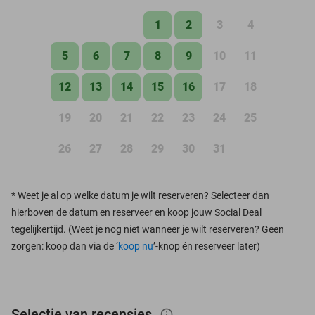
1
2
3
4
5
6
7
8
9
10
11
12
13
14
15
16
17
18
19
20
21
22
23
24
25
26
27
28
29
30
31
*
Weet je al op welke datum je wilt reserveren? Selecteer dan
hierboven de datum en reserveer en koop jouw Social Deal
tegelijkertijd. (Weet je nog niet wanneer je wilt reserveren? Geen
zorgen: koop dan via de ‘
koop nu
’-knop én reserveer later)
Selectie van recensies
info_outlined