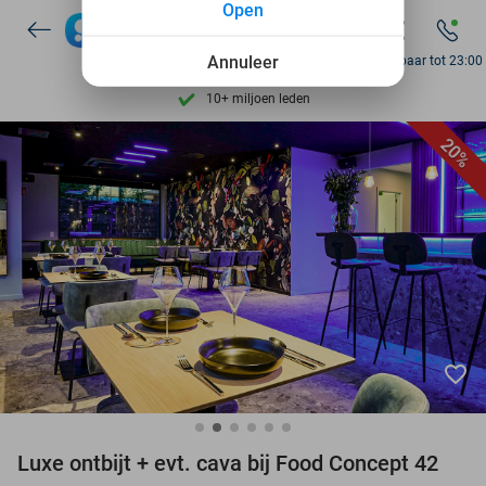
Open
7 dagen per week beschikbaar
10+ miljoen leden
Annuleer
Bereikbaar tot 23:00
9,4
op basis van
205.993 reviews
Ontdek 15.000+ deals
20%
7 dagen per week beschikbaar
10+ miljoen leden
favorite_border
Luxe ontbijt + evt. cava bij Food Concept 42