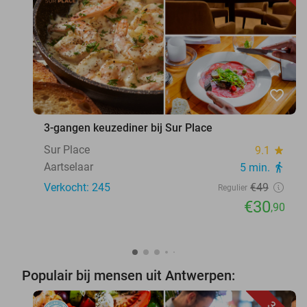
favorite_border
3-gangen keuzediner bij Sur Place
Sur Place
9.1
star
Aartselaar
5 min.
directions_walk
Verkocht: 245
€49
Regulier
€30
,90
Populair bij mensen uit Antwerpen: