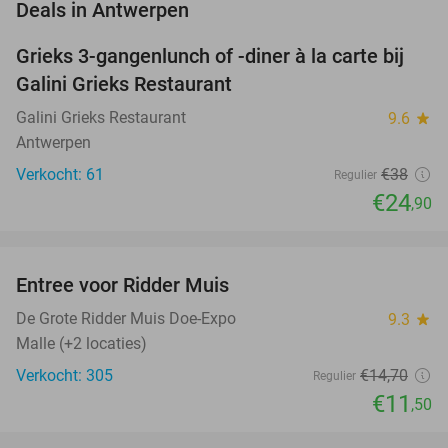
favorite_border
Deals in Antwerpen
Grieks 3-gangenlunch of -diner à la carte bij
34%
Galini Grieks Restaurant
Galini Grieks Restaurant
9.6
star
Antwerpen
Verkocht: 61
€38
Regulier
€24
,90
favorite_border
Entree voor Ridder Muis
22%
NEW
TODAY
De Grote Ridder Muis Doe-Expo
9.3
star
Malle (+2 locaties)
Verkocht: 305
€14
,70
Regulier
€11
,50