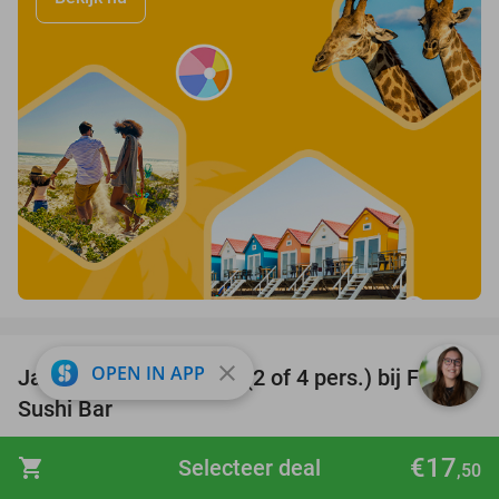
favorite_border
close
OPEN IN APP
Japans 3-gangendiner (2 of 4 pers.) bij Fugu
46%
Sushi Bar
Fugu Sushi Bar
9.1
star
€17
shopping_cart
Selecteer deal
,50
Antwerpen