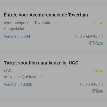
favorite_border
Entree voor Avonturenpark de Tovertuin
34%
Avonturenpark de Tovertuin
9.1
star
Hoogerheide
Verkocht: 8.304
€24
,95
Regulier
€16
,50
favorite_border
Ticket voor film naar keuze bij UGC
38%
UGC
8.8
star
Antwerpen (+6 locaties)
Verkocht: 10.832
€16
Regulier
€9
,90
favorite_border