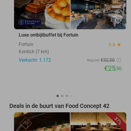
favorite_border
Luxe ontbijtbuffet bij Fortuin
Fortuin
9.8
star
Kontich (7 km)
Verkocht: 1.172
€32
,50
Regulier
€25
,90
Deals in de buurt van Food Concept 42
37%