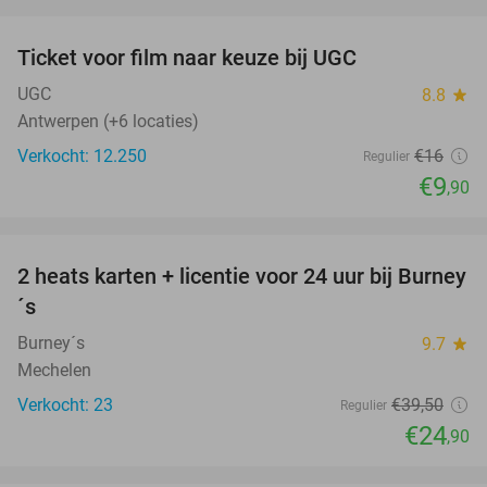
favorite_border
Ticket voor film naar keuze bij UGC
38%
UGC
8.8
star
Antwerpen (+6 locaties)
Verkocht: 12.250
€16
Regulier
€9
,90
favorite_border
2 heats karten + licentie voor 24 uur bij Burney
37%
NEW
´s
TODAY
Burney´s
9.7
star
Mechelen
Verkocht: 23
€39
,50
Regulier
€24
,90