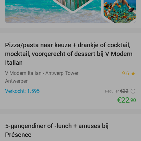
favorite_border
Pizza/pasta naar keuze + drankje of cocktail,
28%
mocktail, voorgerecht of dessert bij V Modern
Italian
V Modern Italian - Antwerp Tower
9.6
star
Antwerpen
Verkocht: 1.595
€32
Regulier
€22
,90
favorite_border
5-gangendiner of -lunch + amuses bij
46%
Présence