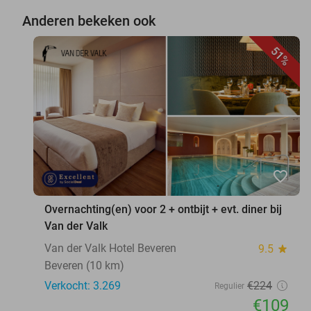
Anderen bekeken ook
51%
favorite_border
Overnachting(en) voor 2 + ontbijt + evt. diner bij
Van der Valk
Van der Valk Hotel Beveren
9.5
star
Beveren (10 km)
Verkocht: 3.269
€224
Regulier
€109