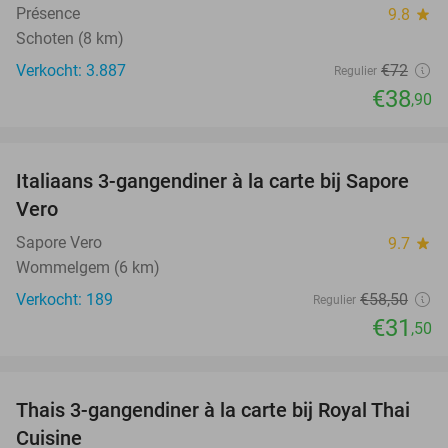
Présence
9.8
star
Schoten (8 km)
Verkocht: 3.887
€72
Regulier
€38
,90
favorite_border
Italiaans 3-gangendiner à la carte bij Sapore
46%
Vero
Sapore Vero
9.7
star
Wommelgem (6 km)
Verkocht: 189
€58
,50
Regulier
€31
,50
favorite_border
Thais 3-gangendiner à la carte bij Royal Thai
32%
Cuisine