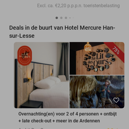
Excl. ca. €2,20 p.p.p.n. toeristenbelasting
Deals in de buurt van Hotel Mercure Han-
sur-Lesse
75%
favorite_border
Overnachting(en) voor 2 of 4 personen + ontbijt
+ late check-out + meer in de Ardennen