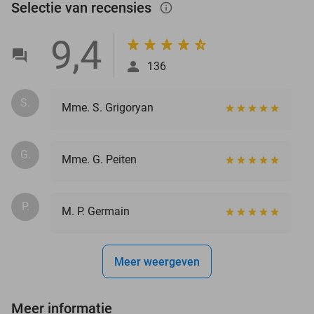
Selectie van recensies
info_outlined
9,4
136
S.
Mme. S. Grigoryan
G.
Mme. G. Peiten
P.
M. P. Germain
Meer weergeven
Meer informatie