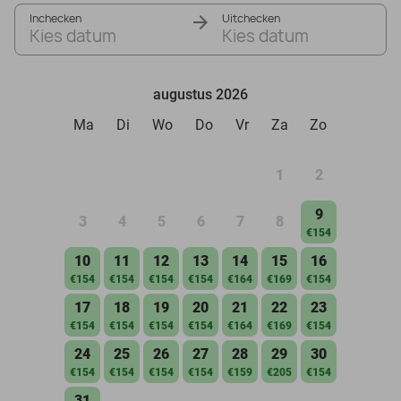
Inchecken
Uitchecken
Kies datum
Kies datum
augustus 2026
Ma
Di
Wo
Do
Vr
Za
Zo
1
2
9
3
4
5
6
7
8
€154
10
11
12
13
14
15
16
€154
€154
€154
€154
€164
€169
€154
17
18
19
20
21
22
23
€154
€154
€154
€154
€164
€169
€154
24
25
26
27
28
29
30
€154
€154
€154
€154
€159
€205
€154
31