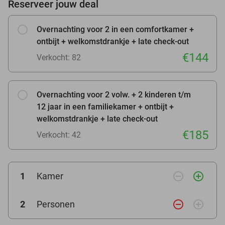
Reserveer jouw deal
Overnachting voor 2 in een comfortkamer +
ontbijt + welkomstdrankje + late check-out
€144
Verkocht: 82
Overnachting voor 2 volw. + 2 kinderen t/m
12 jaar in een familiekamer + ontbijt +
welkomstdrankje + late check-out
€185
Verkocht: 42
remove_circle_outline
add_circle_outline
1
Kamer
remove_circle_outline
add_circle_outline
2
Personen