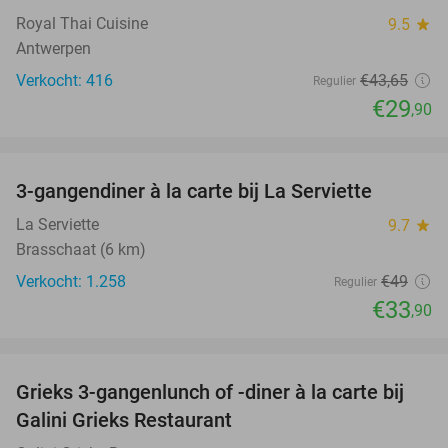
Royal Thai Cuisine
9.5
star
Antwerpen
Verkocht: 416
€43
,65
Regulier
€29
,90
favorite_border
3-gangendiner à la carte bij La Serviette
31%
La Serviette
9.7
star
Brasschaat (6 km)
Verkocht: 1.258
€49
Regulier
€33
,90
favorite_border
Grieks 3-gangenlunch of -diner à la carte bij
34%
Galini Grieks Restaurant