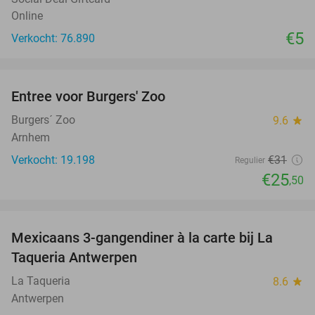
Online
€5
Verkocht: 76.890
favorite_border
Entree voor Burgers' Zoo
18%
Burgers´ Zoo
9.6
star
Arnhem
Verkocht: 19.198
€31
Regulier
€25
,50
favorite_border
Mexicaans 3-gangendiner à la carte bij La
32%
Taqueria Antwerpen
La Taqueria
8.6
star
Antwerpen