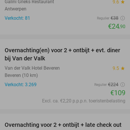
Galini Grieks Restaurant
9.6
star
Antwerpen
Verkocht: 81
€38
Regulier
€24
,90
favorite_border
Overnachting(en) voor 2 + ontbijt + evt. diner
51%
bij Van der Valk
Van der Valk Hotel Beveren
9.5
star
Beveren (10 km)
Verkocht: 3.269
€224
Regulier
€109
Excl. ca. €2,20 p.p.p.n. toeristenbelasting
favorite_border
Overnachting voor 2 + ontbijt + late check out
59%