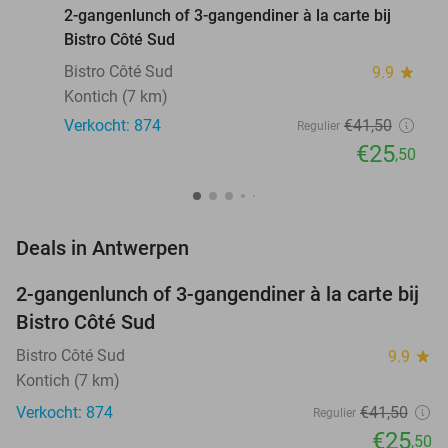
2-gangenlunch of 3-gangendiner à la carte bij
Bistro Côté Sud
Bistro Côté Sud
9.9
star
Kontich (7 km)
Verkocht: 874
€41
,50
Regulier
€25
,50
favorite_border
Deals in Antwerpen
2-gangenlunch of 3-gangendiner à la carte bij
39%
Bistro Côté Sud
Bistro Côté Sud
9.9
star
Kontich (7 km)
Verkocht: 874
€41
,50
Regulier
€25
,50