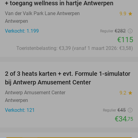
+ toegang wellness in hartje Antwerpen
Van der Valk Park Lane Antwerpen
9.9
star
Antwerpen
Verkocht: 1.199
€282
Regulier
€115
Toeristenbelasting: €3,39 (vanaf 1 maart 2026: €3,58)
favorite_border
2 of 3 heats karten + evt. Formule 1-simulator
23%
bij Antwerp Amusement Center
Antwerp Amusement Center
9.2
star
Antwerpen
Verkocht: 121
€45
Regulier
€34
,75