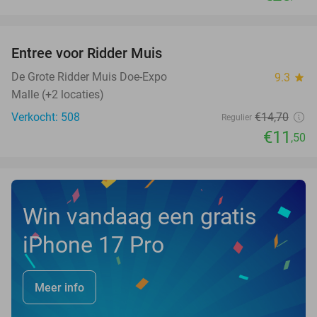
favorite_border
Entree voor Ridder Muis
22%
De Grote Ridder Muis Doe-Expo
9.3
star
Malle (+2 locaties)
Verkocht: 508
€14
,70
Regulier
€11
,50
Win vandaag een gratis
iPhone 17 Pro
Meer info