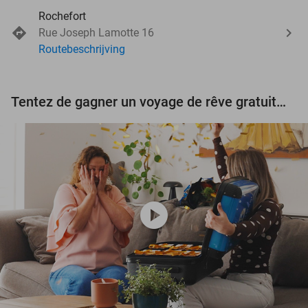
Rochefort
Rue Joseph Lamotte 16
Routebeschrijving
Tentez de gagner un voyage de rêve gratuit d'une valeur de 3.000 € !
play_circle