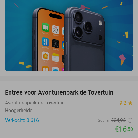
favorite_border
Entree voor Avonturenpark de Tovertuin
34%
Avonturenpark de Tovertuin
9.2
star
Hoogerheide
Verkocht: 8.616
€24
,95
Regulier
€16
,50