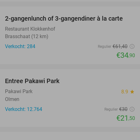
favorite_border
2-gangenlunch of 3-gangendiner à la carte
43%
Restaurant Klokkenhof
Brasschaat (12 km)
Verkocht: 284
€61
,40
Regulier
€34
,90
favorite_border
Entree Pakawi Park
28%
Pakawi Park
8.9
star
Olmen
Verkocht: 12.764
€30
Regulier
€21
,50
favorite_border