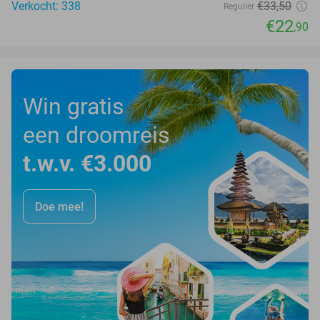
Verkocht: 338
€33
,50
Regulier
€22
,90
Win gratis
een droomreis
t.w.v. €3.000
Doe mee!