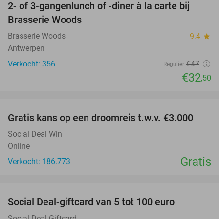
2- of 3-gangenlunch of -diner à la carte bij
31%
Brasserie Woods
Brasserie Woods
9.4
star
Antwerpen
Verkocht: 356
€47
Regulier
€32
,50
favorite_border
Gratis kans op een droomreis t.w.v. €3.000
Social Deal Win
Online
Gratis
Verkocht: 186.773
favorite_border
Social Deal-giftcard van 5 tot 100 euro
Social Deal Giftcard