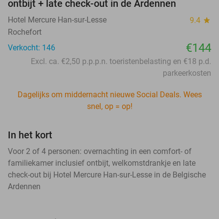
ontbijt + late check-out in de Ardennen
Hotel Mercure Han-sur-Lesse
9.4
star
Rochefort
€144
Verkocht: 146
Excl. ca. €2,50 p.p.p.n. toeristenbelasting en €18 p.d.
parkeerkosten
Dagelijks om middernacht nieuwe Social Deals. Wees
snel, op = op!
In het kort
Voor 2 of 4 personen: overnachting in een comfort- of
familiekamer inclusief ontbijt, welkomstdrankje en late
check-out bij Hotel Mercure Han-sur-Lesse in de Belgische
Ardennen