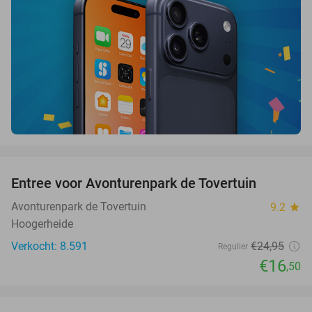
favorite_border
Entree voor Avonturenpark de Tovertuin
34%
Avonturenpark de Tovertuin
9.2
star
Hoogerheide
Verkocht: 8.591
€24
,95
Regulier
€16
,50
favorite_border