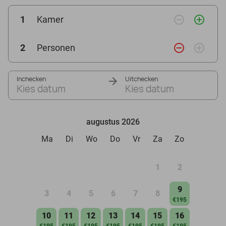
remove_circle_outline
add_circle_outline
1
Kamer
remove_circle_outline
add_circle_outline
2
Personen
Inchecken
Uitchecken
Kies datum
Kies datum
augustus 2026
Ma
Di
Wo
Do
Vr
Za
Zo
1
2
9
3
4
5
6
7
8
€195
10
11
12
13
14
15
16
€195
€195
€195
€195
€195
€195
€195