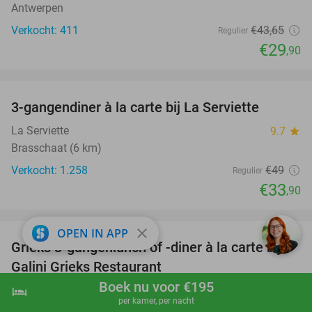
Antwerpen
Verkocht: 411
€43
,65
Regulier
€29
,90
favorite_border
3-gangendiner à la carte bij La Serviette
31%
La Serviette
9.7
star
Brasschaat (6 km)
Verkocht: 1.258
€49
Regulier
€33
,90
favorite_border
close
OPEN IN APP
Grieks 3-gangenlunch of -diner à la carte bij
34%
Galini Grieks Restaurant
Boek nu voor €195
Galini Grieks Restaurant
hotel
9.6
star
shopping_cart
Boek nu
navigate_next
per kamer, per nacht
Antwerpen