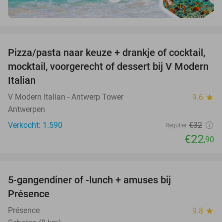
favorite_border
Pizza/pasta naar keuze + drankje of cocktail,
28%
mocktail, voorgerecht of dessert bij V Modern
Italian
V Modern Italian - Antwerp Tower
9.6
star
Antwerpen
Verkocht: 1.590
€32
Regulier
€22
,90
favorite_border
5-gangendiner of -lunch + amuses bij
46%
Présence
Présence
9.8
star