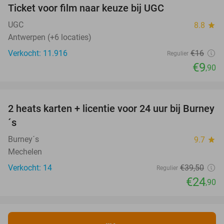
Ticket voor film naar keuze bij UGC
38%
UGC
8.8
star
Antwerpen (+6 locaties)
Verkocht: 11.916
€16
Regulier
€9
,90
favorite_border
2 heats karten + licentie voor 24 uur bij Burney
37%
NEW
´s
TODAY
Burney´s
9.7
star
Mechelen
Verkocht: 14
€39
,50
Regulier
€24
,90