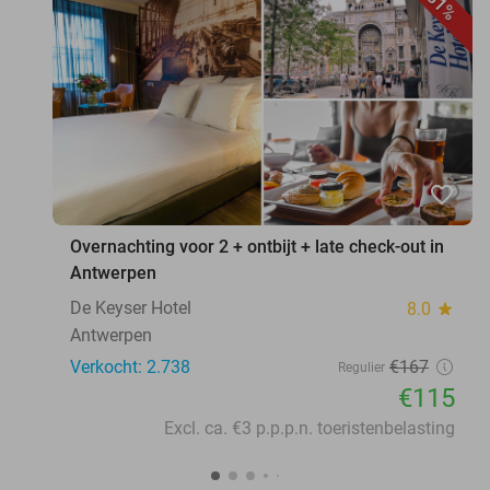
31%
favorite_border
Overnachting voor 2 + ontbijt + late check-out in
Antwerpen
De Keyser Hotel
8.0
star
Antwerpen
Verkocht: 2.738
€167
Regulier
€115
Excl. ca. €3 p.p.p.n. toeristenbelasting