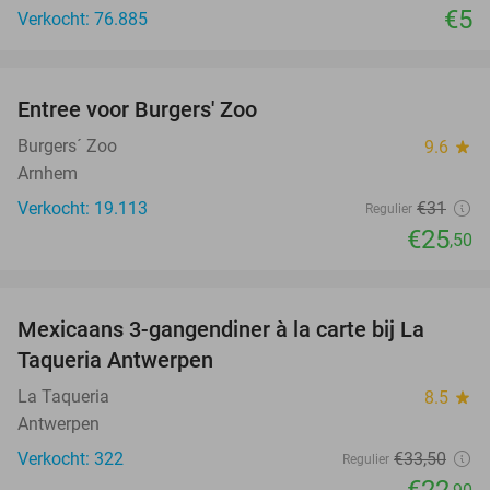
€5
Verkocht: 76.885
favorite_border
Entree voor Burgers' Zoo
18%
Burgers´ Zoo
9.6
star
Arnhem
Verkocht: 19.113
€31
Regulier
€25
,50
favorite_border
Mexicaans 3-gangendiner à la carte bij La
32%
Taqueria Antwerpen
La Taqueria
8.5
star
Antwerpen
Verkocht: 322
€33
,50
Regulier
€22