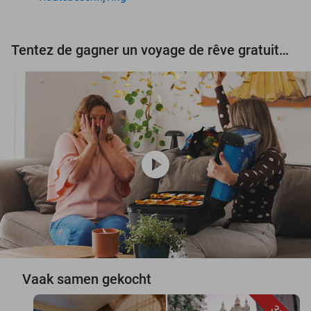
Tentez de gagner un voyage de rêve gratuit d'une valeur de 3.000 € !
play_circle
Vaak samen gekocht