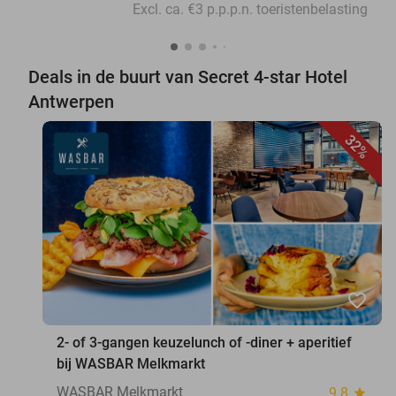
Excl. ca. €3 p.p.p.n. toeristenbelasting
Deals in de buurt van Secret 4-star Hotel
Antwerpen
32%
favorite_border
2- of 3-gangen keuzelunch of -diner + aperitief
bij WASBAR Melkmarkt
WASBAR Melkmarkt
9.8
star