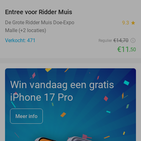
Entree voor Ridder Muis
22%
De Grote Ridder Muis Doe-Expo
9.3
star
Malle (+2 locaties)
Verkocht: 471
€14
,70
Regulier
€11
,50
Win vandaag een gratis
iPhone 17 Pro
Meer info