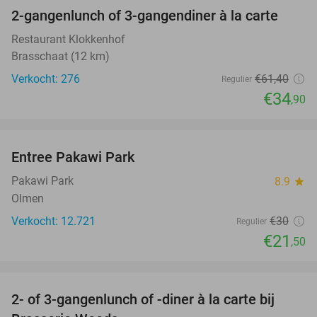
2-gangenlunch of 3-gangendiner à la carte
43%
Restaurant Klokkenhof
Brasschaat (12 km)
Verkocht: 276
€61
,40
Regulier
€34
,90
favorite_border
Entree Pakawi Park
28%
Pakawi Park
8.9
star
Olmen
Verkocht: 12.721
€30
Regulier
€21
,50
favorite_border
2- of 3-gangenlunch of -diner à la carte bij
31%