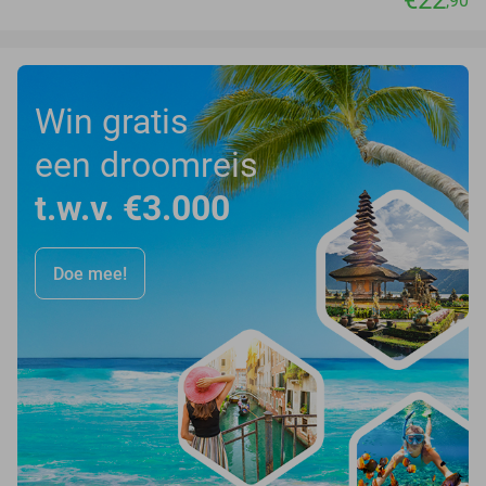
,90
Win gratis
een droomreis
t.w.v. €3.000
Doe mee!