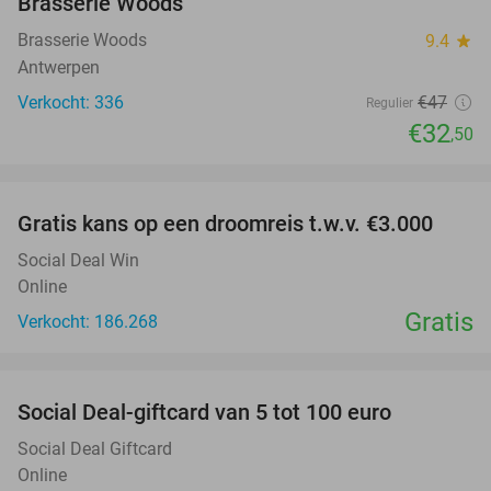
Brasserie Woods
Brasserie Woods
9.4
star
Antwerpen
Verkocht: 336
€47
Regulier
€32
,50
favorite_border
Gratis kans op een droomreis t.w.v. €3.000
Social Deal Win
Online
Gratis
Verkocht: 186.268
favorite_border
Social Deal-giftcard van 5 tot 100 euro
Social Deal Giftcard
Online