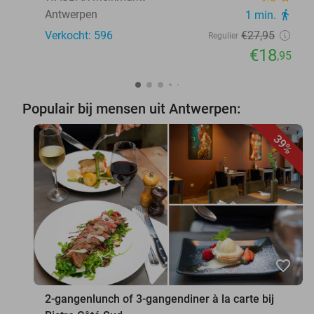
Antwerpen
1 min.
directions_walk
Verkocht: 596
€27
,95
Regulier
€18
,95
Populair bij mensen uit Antwerpen:
39%
favorite_border
2-gangenlunch of 3-gangendiner à la carte bij