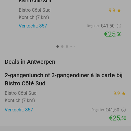
Bistro Côté Sud
Bistro Côté Sud
9.9
star
Kontich (7 km)
Verkocht: 857
€41
,50
Regulier
€25
,50
favorite_border
Deals in Antwerpen
2-gangenlunch of 3-gangendiner à la carte bij
39%
Bistro Côté Sud
Bistro Côté Sud
9.9
star
Kontich (7 km)
Verkocht: 857
€41
,50
Regulier
€25
,50
favorite_border