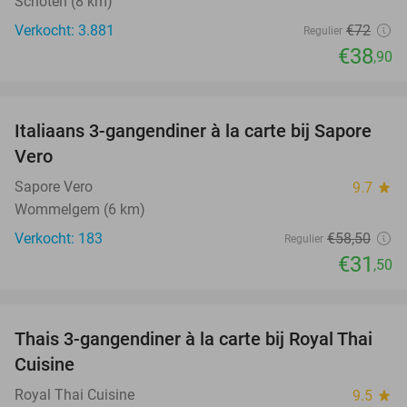
Schoten (8 km)
Verkocht: 3.881
€72
Regulier
€38
,90
favorite_border
Italiaans 3-gangendiner à la carte bij Sapore
46%
Vero
Sapore Vero
9.7
star
Wommelgem (6 km)
Verkocht: 183
€58
,50
Regulier
€31
,50
favorite_border
Thais 3-gangendiner à la carte bij Royal Thai
32%
Cuisine
Royal Thai Cuisine
9.5
star