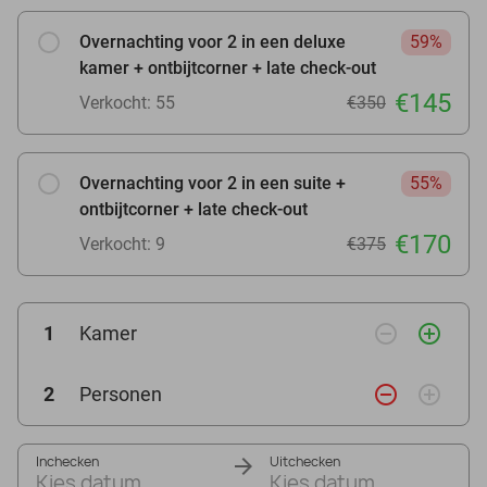
Overnachting voor 2 in een deluxe
59%
kamer + ontbijtcorner + late check-out
€145
Verkocht: 55
€350
Overnachting voor 2 in een suite +
55%
ontbijtcorner + late check-out
€170
Verkocht: 9
€375
remove_circle_outline
add_circle_outline
1
Kamer
remove_circle_outline
add_circle_outline
2
Personen
Inchecken
Uitchecken
Kies datum
Kies datum