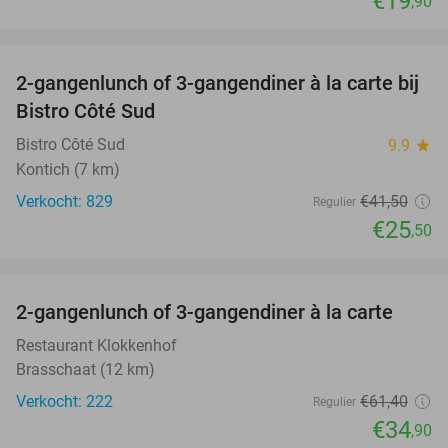
€19
,90
favorite_border
2-gangenlunch of 3-gangendiner à la carte bij
39%
Bistro Côté Sud
Bistro Côté Sud
9.9
star
Kontich (7 km)
Verkocht: 829
€41
,50
Regulier
€25
,50
favorite_border
2-gangenlunch of 3-gangendiner à la carte
43%
Restaurant Klokkenhof
Brasschaat (12 km)
Verkocht: 222
€61
,40
Regulier
€34
,90