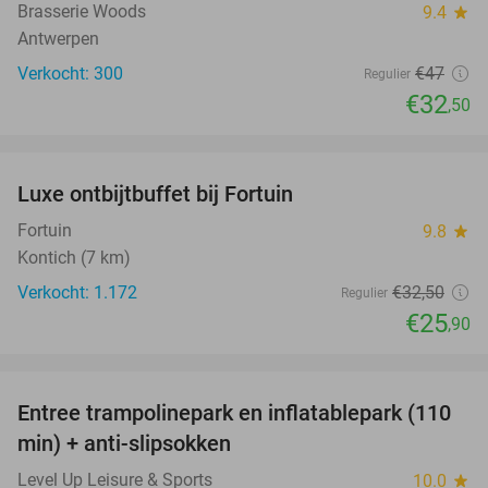
Brasserie Woods
9.4
star
Antwerpen
Verkocht: 300
€47
Regulier
€32
,50
favorite_border
Luxe ontbijtbuffet bij Fortuin
20%
Fortuin
9.8
star
Kontich (7 km)
Verkocht: 1.172
€32
,50
Regulier
€25
,90
favorite_border
Entree trampolinepark en inflatablepark (110
40%
min) + anti-slipsokken
Level Up Leisure & Sports
10.0
star