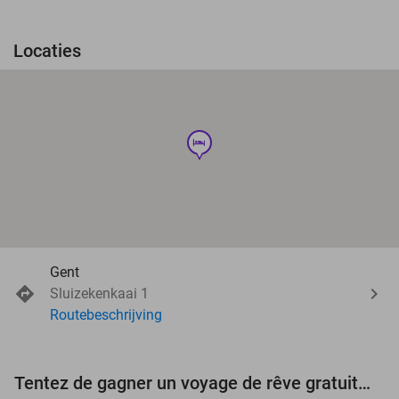
Locaties
hotel
Gent
Sluizekenkaai 1
Routebeschrijving
Tentez de gagner un voyage de rêve gratuit d'une valeur de 3.000 € !