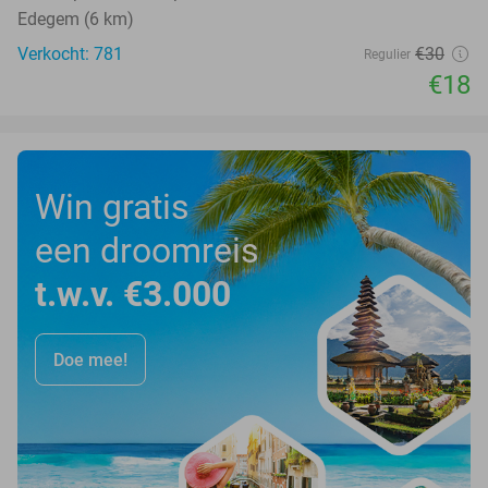
Edegem (6 km)
Verkocht: 781
€30
Regulier
€18
Win gratis
een droomreis
t.w.v. €3.000
Doe mee!