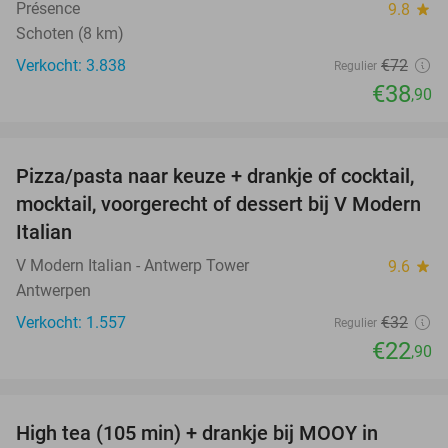
Présence
9.8
star
Schoten (8 km)
Verkocht: 3.838
€72
Regulier
€38
,90
favorite_border
Pizza/pasta naar keuze + drankje of cocktail,
28%
mocktail, voorgerecht of dessert bij V Modern
Italian
V Modern Italian - Antwerp Tower
9.6
star
Antwerpen
Verkocht: 1.557
€32
Regulier
€22
,90
favorite_border
High tea (105 min) + drankje bij MOOY in
31%