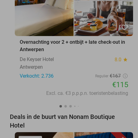
favorite_border
Overnachting voor 2 + ontbijt + late check-out in
Antwerpen
De Keyser Hotel
8.0
star
Antwerpen
Verkocht: 2.736
€167
Regulier
€115
Excl. ca. €3 p.p.p.n. toeristenbelasting
Deals in de buurt van Nonam Boutique
Hotel