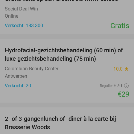
Social Deal Win
Online
Gratis
Verkocht: 183.300
favorite_border
Hydrofacial-gezichtsbehandeling (60 min) of
59%
luxe gezichtsbehandeling (75 min)
Colombian Beauty Center
10.0
star
Antwerpen
Verkocht: 20
€70
Regulier
€29
favorite_border
2- of 3-gangenlunch of -diner à la carte bij
31%
Brasserie Woods