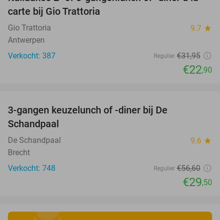
28%
carte bij Gio Trattoria
Gio Trattoria
9.7
star
Antwerpen
Verkocht: 387
€31
,95
Regulier
€22
,90
favorite_border
3-gangen keuzelunch of -diner bij De
48%
Schandpaal
De Schandpaal
9.6
star
Brecht
Verkocht: 748
€56
,60
Regulier
€29
,50