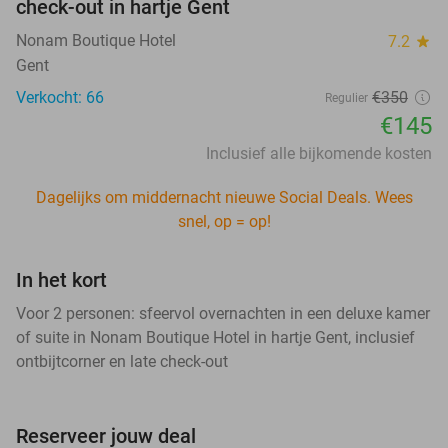
check-out in hartje Gent
Nonam Boutique Hotel
7.2
star
Gent
Verkocht: 66
€350
Regulier
€145
Inclusief alle bijkomende kosten
Dagelijks om middernacht nieuwe Social Deals. Wees
snel, op = op!
In het kort
Voor 2 personen: sfeervol overnachten in een deluxe kamer
of suite in Nonam Boutique Hotel in hartje Gent, inclusief
ontbijtcorner en late check-out
Reserveer jouw deal