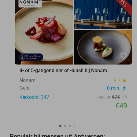
35%
favorite_border
4- of 5-gangendiner of -lunch bij Nonam
Nonam
9.7
star
Gent
0 min.
directions_walk
Verkocht: 347
€75
Regulier
€49
Populair bij mensen uit Antwerpen: