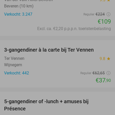
Beveren (10 km)
Verkocht: 3.247
€224
Regulier
€109
Excl. ca. €2,20 p.p.p.n. toeristenbelasting
favorite_border
3-gangendiner à la carte bij Ter Vennen
40%
Ter Vennen
9.8
star
Wijnegem
Verkocht: 442
€62
,65
Regulier
€37
,90
favorite_border
5-gangendiner of -lunch + amuses bij
46%
Présence