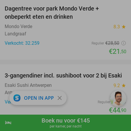
Dagentree voor park Mondo Verde +
25%
onbeperkt eten en drinken
Mondo Verde
8.3
star
Landgraaf
Verkocht: 32.259
€28
,50
Regulier
€21
,50
favorite_border
3-gangendiner incl. sushiboot voor 2 bij Esaki
49%
Esaki Sushi Antwerpen
9.2
star
Antwerpen
close
OPEN IN APP
Verkocht: 333
€88
Regulier
€44
,90
favorite_border
Boek nu voor €145
hotel
shopping_cart
Boek nu
navigate_next
per kamer, per nacht