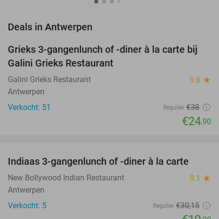
favorite_border
Deals in Antwerpen
Grieks 3-gangenlunch of -diner à la carte bij
34%
NEW
Galini Grieks Restaurant
TODAY
Galini Grieks Restaurant
9.6
star
Antwerpen
Verkocht: 51
€38
Regulier
€24
,90
favorite_border
Indiaas 3-gangenlunch of -diner à la carte
34%
NEW
TODAY
New Bollywood Indian Restaurant
9.1
star
Antwerpen
Verkocht: 5
€30
,15
Regulier