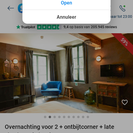
Open
7 dagen per week beschikbaar
10+ miljoen leden
Annuleer
Bereikbaar tot 23:00
9,4
op basis van
205.945 reviews
Ontdek 15.000+ deals
59%
7 dagen per week beschikbaar
10+ miljoen leden
favorite_border
Overnachting voor 2 + ontbijtcorner + late