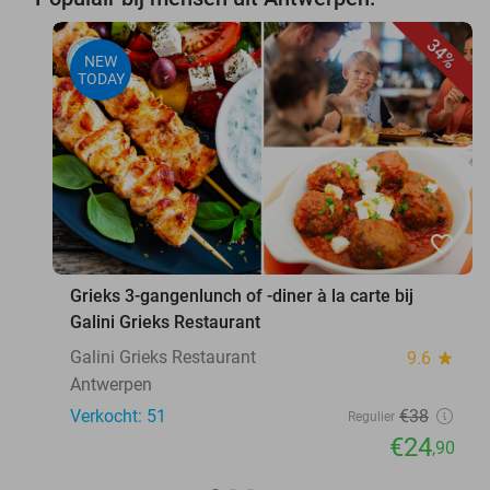
34%
NEW
TODAY
favorite_border
Grieks 3-gangenlunch of -diner à la carte bij
Galini Grieks Restaurant
Galini Grieks Restaurant
9.6
star
Antwerpen
Verkocht: 51
€38
Regulier
€24
,90