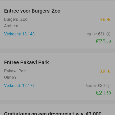
Entree voor Burgers' Zoo
18%
Burgers´ Zoo
9.6
star
Arnhem
Verkocht: 18.148
€31
Regulier
€25
,50
favorite_border
Entree Pakawi Park
28%
Pakawi Park
8.9
star
Olmen
Verkocht: 12.177
€30
Regulier
€21
,50
favorite_border
Gratis kans op een droomreis t.w.v. €3.000