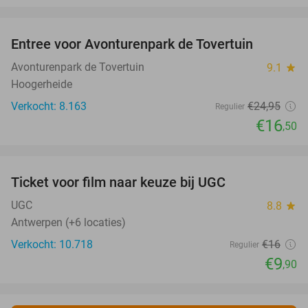
favorite_border
Entree voor Avonturenpark de Tovertuin
34%
Avonturenpark de Tovertuin
9.1
star
Hoogerheide
Verkocht: 8.163
€24
,95
Regulier
€16
,50
favorite_border
Ticket voor film naar keuze bij UGC
38%
UGC
8.8
star
Antwerpen (+6 locaties)
Verkocht: 10.718
€16
Regulier
€9
,90