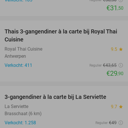
€31
,50
favorite_border
Thais 3-gangendiner à la carte bij Royal Thai
32%
Cuisine
Royal Thai Cuisine
9.5
star
Antwerpen
Verkocht: 411
€43
,65
Regulier
€29
,90
favorite_border
3-gangendiner à la carte bij La Serviette
31%
La Serviette
9.7
star
Brasschaat (6 km)
Verkocht: 1.258
€49
Regulier