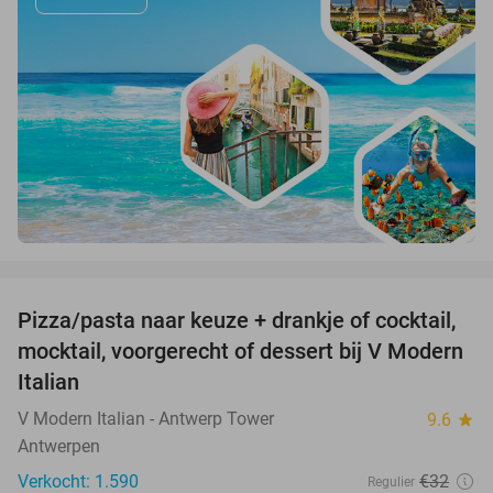
favorite_border
Pizza/pasta naar keuze + drankje of cocktail,
28%
mocktail, voorgerecht of dessert bij V Modern
Italian
V Modern Italian - Antwerp Tower
9.6
star
Antwerpen
Verkocht: 1.590
€32
Regulier