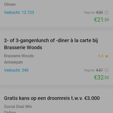
Olmen
Verkocht: 12.723
€30
Regulier
€21
,50
favorite_border
2- of 3-gangenlunch of -diner à la carte bij
31%
Brasserie Woods
Brasserie Woods
9.4
star
Antwerpen
Verkocht: 340
€47
Regulier
€32
,50
favorite_border
Gratis kans op een droomreis t.w.v. €3.000
Social Deal Win
Online