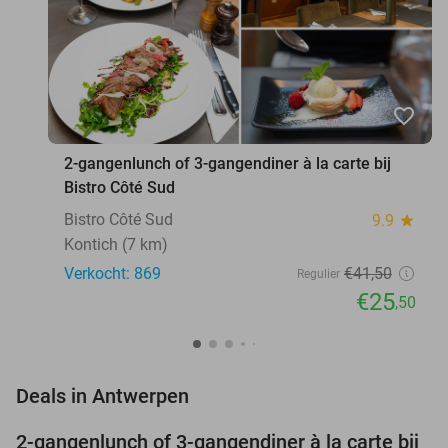
favorite_border
2-gangenlunch of 3-gangendiner à la carte bij
Bistro Côté Sud
Bistro Côté Sud
9.9
star
Kontich (7 km)
Verkocht: 869
€41
,50
Regulier
€25
,50
favorite_border
Deals in Antwerpen
2-gangenlunch of 3-gangendiner à la carte bij