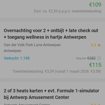
€109
Excl. ca. €2,20 p.p.p.n. toeristenbelasting
favorite_border
Overnachting voor 2 + ontbijt + late check out
59%
+ toegang wellness in hartje Antwerpen
Van der Valk Park Lane Antwerpen
9.9
star
Antwerpen
Verkocht: 1.198
€282
Regulier
€115
Toeristenbelasting: €3,39 (vanaf 1 maart 2026: €3,58)
favorite_border
2 of 3 heats karten + evt. Formule 1-simulator
23%
bij Antwerp Amusement Center