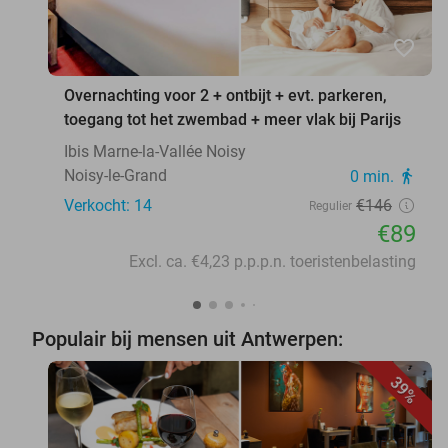
favorite_border
Overnachting voor 2 + ontbijt + evt. parkeren,
toegang tot het zwembad + meer vlak bij Parijs
Ibis Marne-la-Vallée Noisy
Noisy-le-Grand
0 min.
directions_walk
Verkocht: 14
€146
Regulier
€89
Excl. ca. €4,23 p.p.p.n. toeristenbelasting
Populair bij mensen uit Antwerpen:
39%