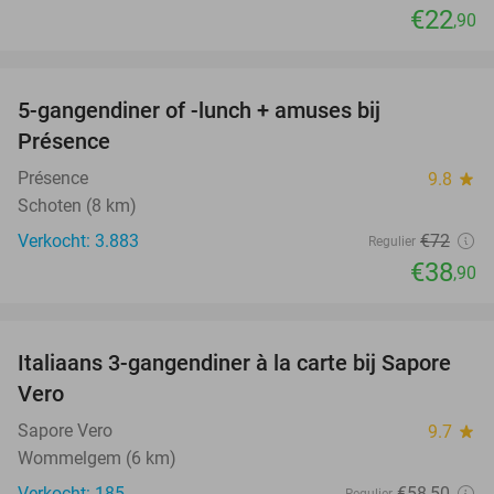
€22
,90
favorite_border
5-gangendiner of -lunch + amuses bij
46%
Présence
Présence
9.8
star
Schoten (8 km)
Verkocht: 3.883
€72
Regulier
€38
,90
favorite_border
Italiaans 3-gangendiner à la carte bij Sapore
46%
Vero
Sapore Vero
9.7
star
Wommelgem (6 km)
Verkocht: 185
€58
,50
Regulier