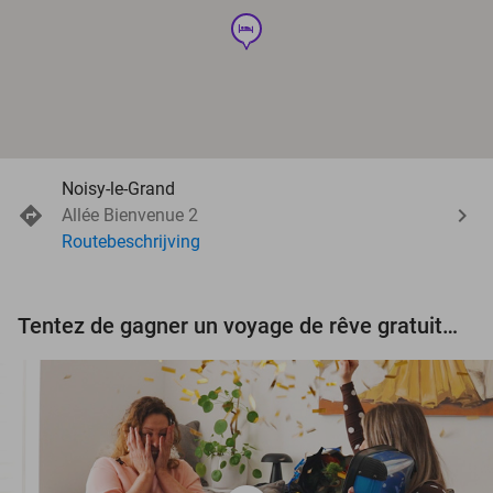
hotel
Noisy-le-Grand
Allée Bienvenue 2
Routebeschrijving
Tentez de gagner un voyage de rêve gratuit d'une valeur de 3.000 € !