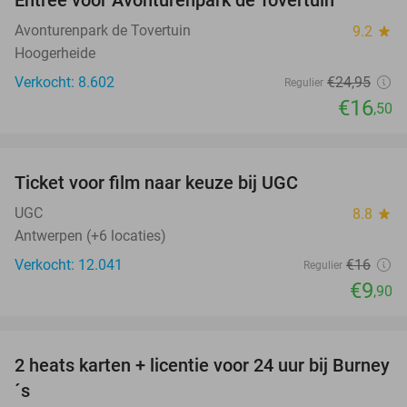
34%
Avonturenpark de Tovertuin
9.2
star
Hoogerheide
Verkocht: 8.602
€24
,95
Regulier
€16
,50
favorite_border
Ticket voor film naar keuze bij UGC
38%
UGC
8.8
star
Antwerpen (+6 locaties)
Verkocht: 12.041
€16
Regulier
€9
,90
favorite_border
2 heats karten + licentie voor 24 uur bij Burney
37%
NEW
´s
TODAY