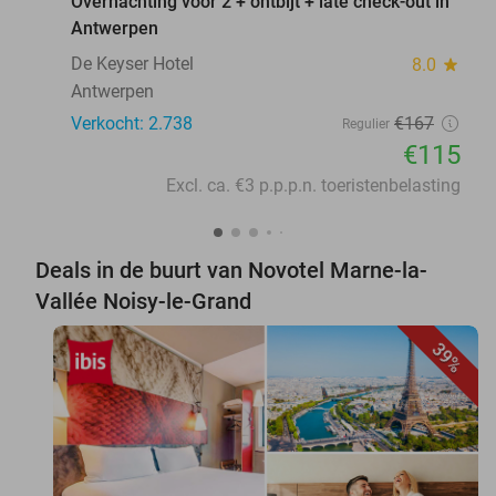
Overnachting voor 2 + ontbijt + late check-out in
Antwerpen
De Keyser Hotel
8.0
star
Antwerpen
Verkocht: 2.738
€167
Regulier
€115
Excl. ca. €3 p.p.p.n. toeristenbelasting
Deals in de buurt van Novotel Marne-la-
Vallée Noisy-le-Grand
39%