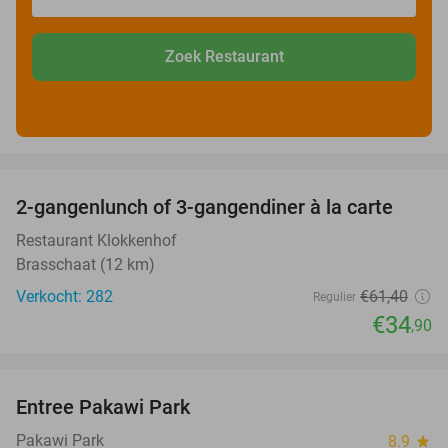
Zoek Restaurant
favorite_border
2-gangenlunch of 3-gangendiner à la carte
43%
Restaurant Klokkenhof
Brasschaat (12 km)
Verkocht: 282
€61
,40
Regulier
€34
,90
favorite_border
Entree Pakawi Park
28%
Pakawi Park
8.9
star