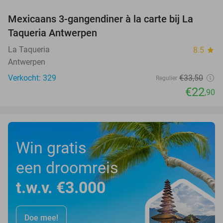
Mexicaans 3-gangendiner à la carte bij La
32%
Taqueria Antwerpen
La Taqueria
8.5
star
Antwerpen
Verkocht: 329
€33
,50
Regulier
€22
,90
Win gratis
een droomreis
t.w.v. €3.000
Doe mee!