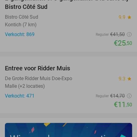
39%
Bistro Côté Sud
Bistro Côté Sud
9.9
star
Kontich (7 km)
Verkocht: 869
€41
,50
Regulier
€25
,50
favorite_border
Entree voor Ridder Muis
22%
De Grote Ridder Muis Doe-Expo
9.3
star
Malle (+2 locaties)
Verkocht: 471
€14
,70
Regulier
€11
,50