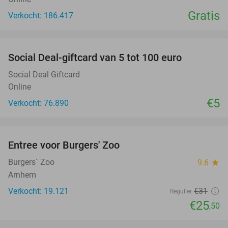
Gratis
Verkocht: 186.417
favorite_border
Social Deal-giftcard van 5 tot 100 euro
Social Deal Giftcard
Online
€5
Verkocht: 76.890
favorite_border
Entree voor Burgers' Zoo
18%
Burgers´ Zoo
9.6
star
Arnhem
Verkocht: 19.121
€31
Regulier
€25
,50
favorite_border