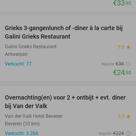
€33
,90
favorite_border
Grieks 3-gangenlunch of -diner à la carte bij
34%
Galini Grieks Restaurant
Galini Grieks Restaurant
9.6
star
Antwerpen
Verkocht: 77
€38
Regulier
€24
,90
favorite_border
Overnachting(en) voor 2 + ontbijt + evt. diner
51%
bij Van der Valk
Van der Valk Hotel Beveren
9.5
star
Beveren (10 km)
Verkocht: 3.266
€224
Regulier