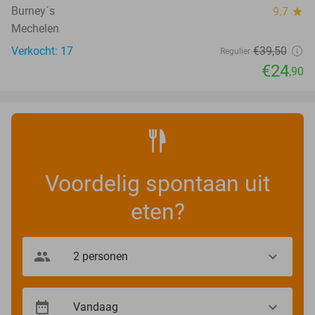
Burney´s
9.7
star
Mechelen
Verkocht: 17
€39
,50
Regulier
€24
,90
Voordelig spontaan uit
eten?