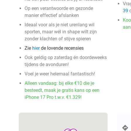
Vra
Op een verantwoorde en gezonde
39
o
manier effectief afslanken
Koo
Ideaal voor als je niet urenlang wil
aan
sporten, maar wél in shape wilt zijn
zonder klachten of stijve spieren
Zie
hier
de lovende recensies
Ook geldig op zaterdag én doordeweeks
tijdens de avonduren!
Voel je weer helemaal fantastisch!
Alleen vandaag: bij elke €10 die je
besteedt, maak je gratis kans op een
iPhone 17 Pro t.w.v. €1.329!