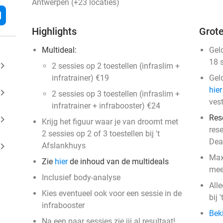
Antwerpen (+23 locaties)
l
Highlights
Grote
Multideal:
Gel
18 
ard_arrow_right
2 sessies op 2 toestellen (infraslim +
infratrainer) €19
Gel
hier
ard_arrow_right
2 sessies op 3 toestellen (infraslim +
vest
infratrainer + infrabooster) €24
Res
ard_arrow_right
Krijg het figuur waar je van droomt met
res
2 sessies op 2 of 3 toestellen bij 't
Dea
ard_arrow_right
Afslankhuys
Max
Zie
hier
de inhoud van de multideals
mee
Inclusief body-analyse
Alle
Kies eventueel ook voor een sessie in de
bij 
infrabooster
Bek
Na een paar sessies zie jij al resultaat!