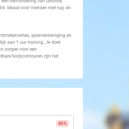
 een vermindering van cellulite,
tie. Ideaal voor mensen met rug- en
ntimeterverlies, spierversteviging en
lijk aan 1 uur training. Je doet
zo zorgen voor een
htbare bodycontouren zijn het
46%