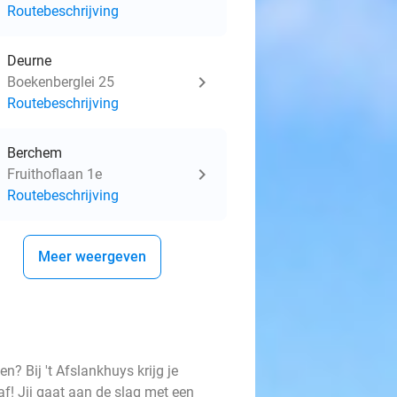
Routebeschrijving
Deurne
Boekenberglei 25
Routebeschrijving
Berchem
Fruithoflaan 1e
Routebeschrijving
Meer weergeven
? Bij 't Afslankhuys krijg je
af! Jij gaat aan de slag met een