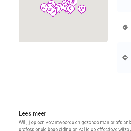
wellness
wellness
wellness
wellness
wellness
wellness
wellness
wellness
wellness
wellness
wellness
wellness
wellness
wellness
wellness
wellness
wellness
wellness
wellness
wellness
wellness
wellness
wellness
wellness
Lees meer
Wil jij op een verantwoorde en gezonde manier afslanken
professionele begeleiding en val je op effectieve wijze 