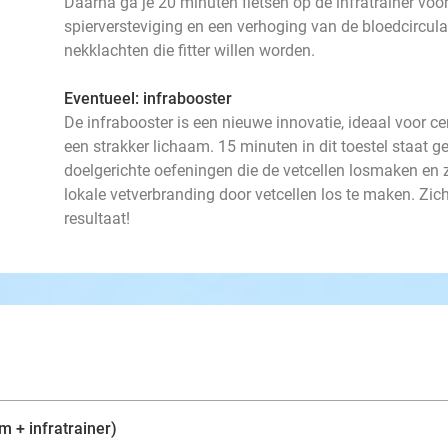
Daarna ga je 20 minuten fietsen op de infratrainer voor
spierversteviging en een verhoging van de bloedcircula
nekklachten die fitter willen worden.
Eventueel: infrabooster
De infrabooster is een nieuwe innovatie, ideaal voor ce
een strakker lichaam. 15 minuten in dit toestel staat ge
doelgerichte oefeningen die de vetcellen losmaken en 
lokale vetverbranding door vetcellen los te maken. Zic
resultaat!
im + infratrainer)