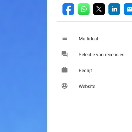
whatsapp
linkedin
fb
mai
list
keybo
Multideal
chat
keybo
Selectie van recensies
work
keybo
Bedrijf
language
keybo
Website