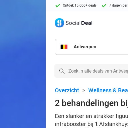
Ontdek 15.000+ deals
7 dagen per
Antwerpen
Overzicht
>
Wellness & Bea
2 behandelingen bi
Een slanker en strakker figuu
infrabooster bij 't Afslankh