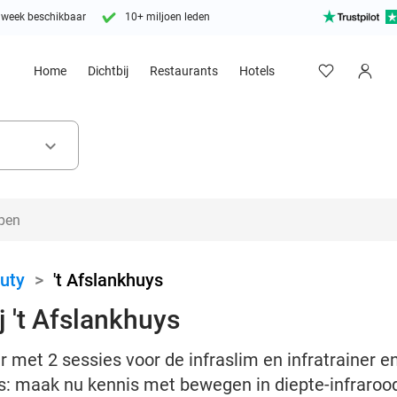
 week beschikbaar
10+ miljoen leden
Home
Dichtbij
Restaurants
Hotels
keyboard_arrow_down
uty
>
't Afslankhuys
j 't Afslankhuys
r met 2 sessies voor de infraslim en infratrainer 
uys: maak nu kennis met bewegen in diepte-infraroo