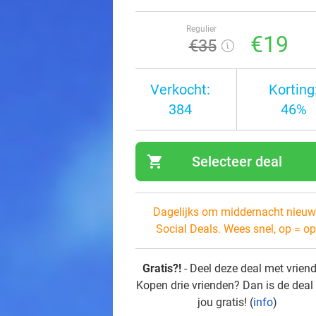
Regulier
€19
€35
Verkocht:
Korting
384
46%
shopping_cart
Selecteer deal
navi
Dagelijks om middernacht nieuw
Social Deals. Wees snel, op = op
Gratis?!
- Deel deze deal met vrien
Kopen drie vrienden? Dan is de deal
jou gratis! (
info
)