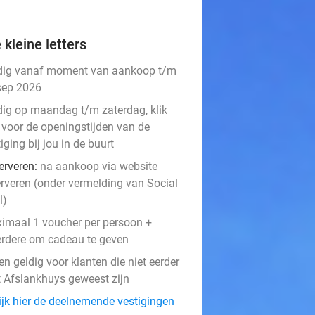
 kleine letters
dig vanaf moment van aankoop t/m
sep 2026
dig op maandag t/m zaterdag, klik
voor de openingstijden van de
iging bij jou in de buurt
erveren:
na aankoop via website
erveren (onder vermelding van Social
l)
imaal 1 voucher per persoon +
rdere om cadeau te geven
en geldig voor klanten die niet eerder
't Afslankhuys geweest zijn
ijk hier de deelnemende vestigingen