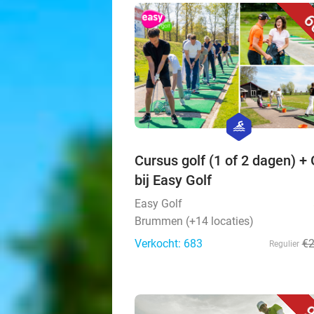
6
hexagon
sport
Cursus golf (1 of 2 dagen) +
bij Easy Golf
Easy Golf
Brummen (+14 locaties)
Verkocht: 683
€
Regulier