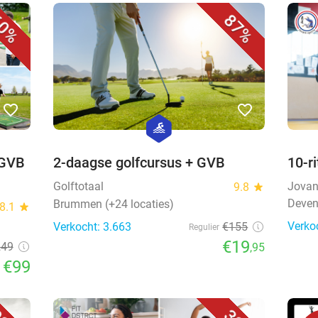
0%
87%
favorite_border
favorite_border
hexagon
sport
 GVB
2-daagse golfcursus + GVB
10-ri
Golftotaal
Jovan
9.8
star
Devent
Brummen (+24 locaties)
8.1
star
Verko
Verkocht: 3.663
€155
Regulier
€19
249
,95
€99