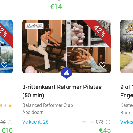
€14
2%
42%
favorite_border
favorite_border
hexagon
sport
f
3-rittenkaart Reformer Pilates
9 of
(50 min)
Enge
Balanced Reformer Club
Kaste
9.8
star
Apeldoorn
Brum
Verkocht: 26
€78
,20
Verko
Regulier
€45
€10