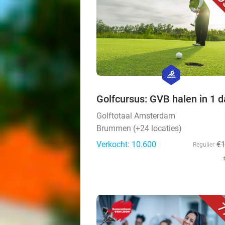
9
hexagon
sport
Golfcursus: GVB halen in 1 
Golftotaal Amsterdam
Brummen (+24 locaties)
Verkocht: 10.600
€
Regulier
7