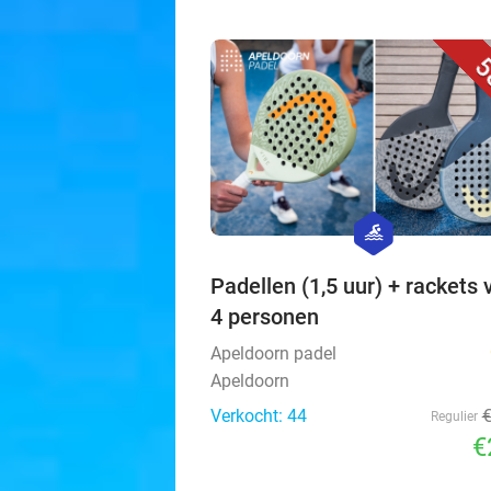
5
hexagon
sport
Padellen (1,5 uur) + rackets 
4 personen
Apeldoorn padel
Apeldoorn
Verkocht: 44
Regulier
€