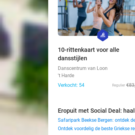
hexagon
sport
10-rittenkaart voor alle
dansstijlen
Danscentrum van Loon
't Harde
Verkocht: 54
€83
Regulier
Eropuit met Social Deal: haal
Safaripark Beekse Bergen: ontdek de
Ontdek voordelig de beste Griekse r