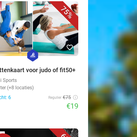
75%
favorite_border
hexagon
sport
ttenkaart voor judo of fit50+
i Sports
er (+8 locaties)
cht: 6
€75
Regulier
€19