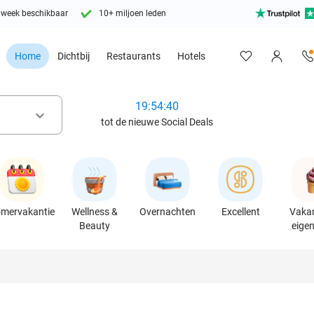
 week beschikbaar
10+ miljoen leden
Home
Dichtbij
Restaurants
Hotels
19:54:39
keyboard_arrow_down
tot de nieuwe Social Deals
mervakantie
Wellness &
Overnachten
Excellent
Vakan
Beauty
eigen