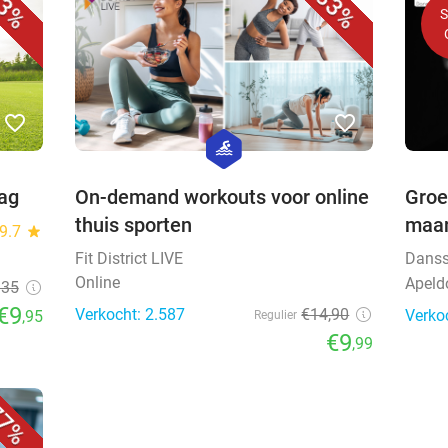
3%
33%
favorite_border
favorite_border
hexagon
sport
dag
On-demand workouts voor online
Groe
thuis sporten
maa
9.7
star
Fit District LIVE
Danss
Online
Apeld
135
€9
Verkocht: 2.587
€14,90
Verko
,95
Regulier
€9
,99
7%