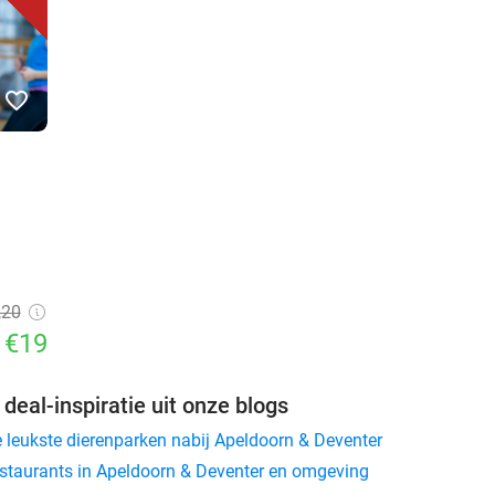
favorite_border
,20
€19
 deal-inspiratie uit onze blogs
 leukste dierenparken nabij Apeldoorn & Deventer
estaurants in Apeldoorn & Deventer en omgeving