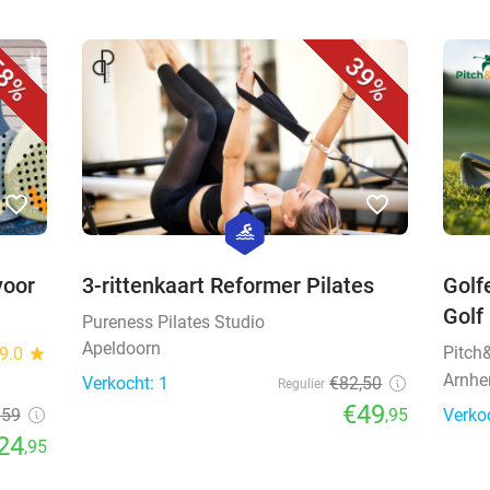
8%
39%
favorite_border
favorite_border
hexagon
sport
voor
3-rittenkaart Reformer Pilates
Golf
Golf
Pureness Pilates Studio
Apeldoorn
Pitch
9.0
star
Arnh
Verkocht: 1
€82,50
Regulier
€49
€59
,95
Verko
24
,95