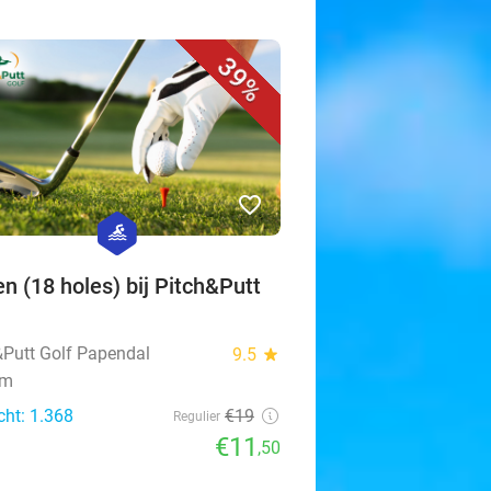
39%
favorite_border
hexagon
sport
en (18 holes) bij Pitch&Putt
&Putt Golf Papendal
9.5
star
em
cht: 1.368
€19
Regulier
€11
,50