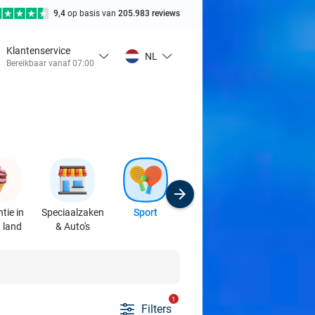
9,4
op basis van
205.983 reviews
Klantenservice
NL
Bereikbaar vanaf 07:00
tie in
Speciaalzaken
Sport
Cursussen &
 land
& Auto's
Workshops
1
Filters