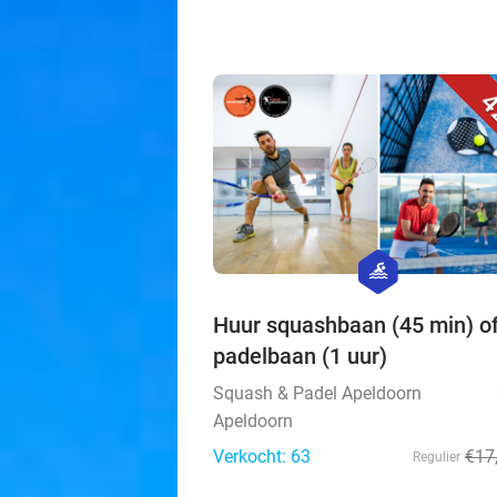
4
hexagon
sport
Huur squashbaan (45 min) o
padelbaan (1 uur)
Squash & Padel Apeldoorn
Apeldoorn
Verkocht: 63
€17
Regulier