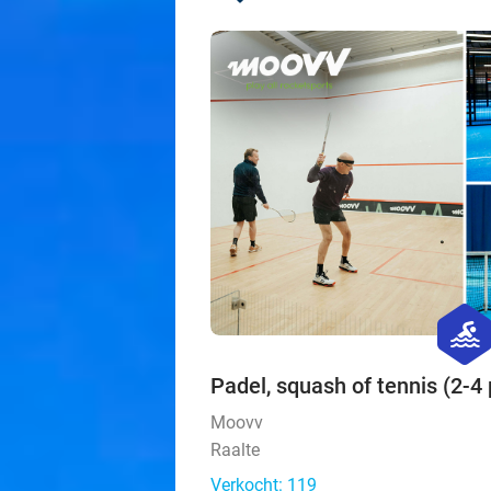
hexago
sport
Padel, squash of tennis (2-4 
Moovv
Raalte
Verkocht: 119