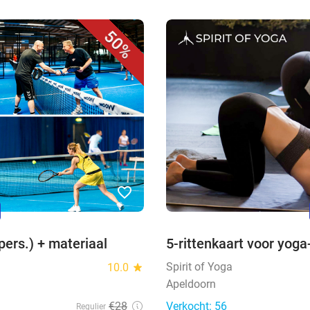
50%
favorite_border
n
pers.) + materiaal
5-rittenkaart voor yoga
Spirit of Yoga
10.0
star
Apeldoorn
€28
Verkocht: 56
Regulier