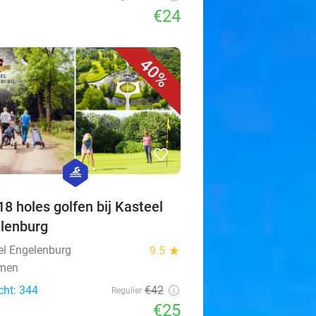
€24
40%
favorite_border
hexagon
sport
 18 holes golfen bij Kasteel
lenburg
el Engelenburg
9.5
star
men
cht: 344
€42
Regulier
€25