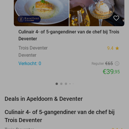
favorite_border
Culinair 4- of 5-gangendiner van de chef bij Trois
Deventer
Trois Deventer
9.4
star
Deventer
Verkocht: 0
€65
Regulier
€39
,95
favorite_border
Deals in Apeldoorn & Deventer
Culinair 4- of 5-gangendiner van de chef bij
39%
NEW
Trois Deventer
TODAY