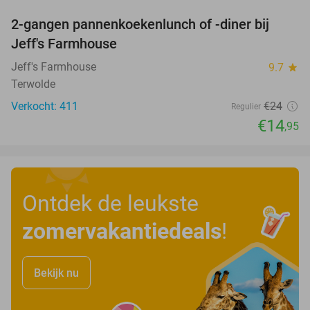
2-gangen pannenkoekenlunch of -diner bij
38%
Jeff's Farmhouse
Jeff's Farmhouse
9.7
star
Terwolde
Verkocht: 411
€24
Regulier
€14
,95
Ontdek de leukste
zomervakantiedeals
!
Bekijk nu