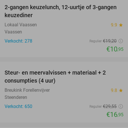
2-gangen keuzelunch, 12-uurtje of 3-gangen
43%
keuzediner
Lokaal Vaassen
9.9
star
Vaassen
Verkocht: 278
€19
,20
Regulier
€10
,95
favorite_border
Steur- en meervalvissen + materiaal + 2
43%
consumpties (4 uur)
Breukink Forellenvijver
9.8
star
Steenderen
Verkocht: 650
€29
,55
Regulier
€16
,95
favorite_border