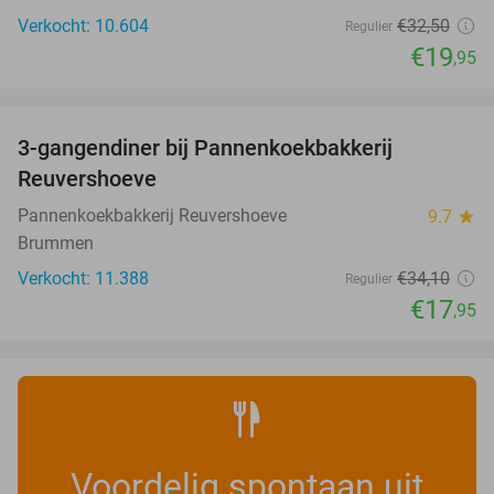
Verkocht: 10.604
€32
,50
Regulier
€19
,95
favorite_border
3-gangendiner bij Pannenkoekbakkerij
47%
Reuvershoeve
Pannenkoekbakkerij Reuvershoeve
9.7
star
Brummen
Verkocht: 11.388
€34
,10
Regulier
€17
,95
Voordelig spontaan uit