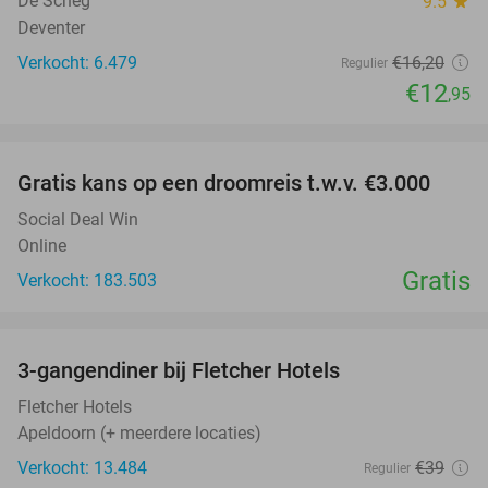
De Scheg
9.5
star
Deventer
Verkocht: 6.479
€16
,20
Regulier
€12
,95
favorite_border
Gratis kans op een droomreis t.w.v. €3.000
Social Deal Win
Online
Gratis
Verkocht: 183.503
favorite_border
3-gangendiner bij Fletcher Hotels
42%
Fletcher Hotels
Apeldoorn (+ meerdere locaties)
Verkocht: 13.484
€39
Regulier