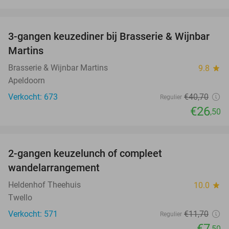
favorite_border
3-gangen keuzediner bij Brasserie & Wijnbar
35%
Martins
Brasserie & Wijnbar Martins
9.8
star
Apeldoorn
Verkocht: 673
€40
,70
Regulier
€26
,50
favorite_border
2-gangen keuzelunch of compleet
36%
wandelarrangement
Heldenhof Theehuis
10.0
star
Twello
Verkocht: 571
€11
,70
Regulier
€7
,50