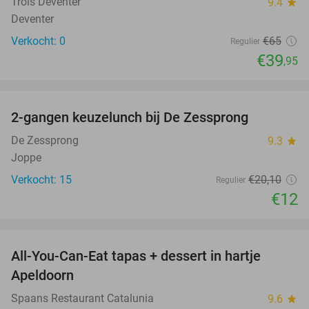
Trois Deventer
9.4
star
Deventer
Verkocht: 0
€65
Regulier
€39
,95
favorite_border
2-gangen keuzelunch bij De Zessprong
40%
NEW
TODAY
De Zessprong
9.3
star
Joppe
Verkocht: 15
€20
,10
Regulier
€12
favorite_border
All-You-Can-Eat tapas + dessert in hartje
28%
Apeldoorn
Spaans Restaurant Catalunia
9.6
star