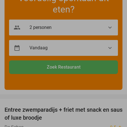
eten?
Zoek Restaurant
favorite_border
Entree zwemparadijs + friet met snack en saus
20%
of luxe broodje