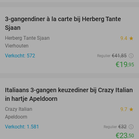
favorite_border
3-gangendiner à la carte bij Herberg Tante
52%
Sjaan
Herberg Tante Sjaan
9.4
star
Vierhouten
Verkocht: 572
€41
,85
Regulier
€19
,95
favorite_border
Italiaans 3-gangen keuzediner bij Crazy Italian
27%
in hartje Apeldoorn
Crazy Italian
9.7
star
Apeldoorn
Verkocht: 1.581
€32
Regulier
€23
,50