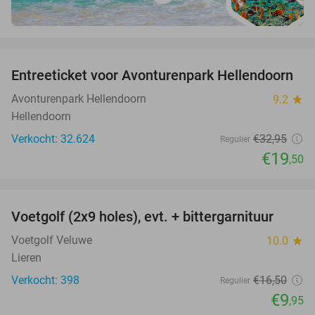
favorite_border
Entreeticket voor Avonturenpark Hellendoorn
41%
Avonturenpark Hellendoorn
9.2
star
Hellendoorn
Verkocht: 32.624
€32
,95
Regulier
€19
,50
favorite_border
Voetgolf (2x9 holes), evt. + bittergarnituur
40%
Voetgolf Veluwe
10.0
star
Lieren
Verkocht: 398
€16
,50
Regulier
€9
,95