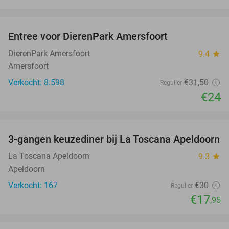
favorite_border
Entree voor DierenPark Amersfoort
24%
DierenPark Amersfoort
9.4
star
Amersfoort
Verkocht: 8.598
€31
,50
Regulier
€24
favorite_border
3-gangen keuzediner bij La Toscana Apeldoorn
40%
La Toscana Apeldoorn
9.3
star
Apeldoorn
Verkocht: 167
€30
Regulier
€17
,95
favorite_border