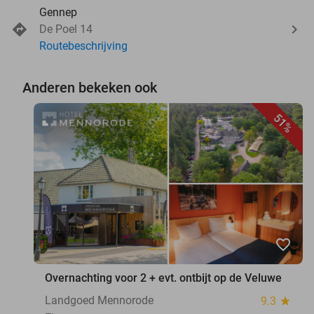
Gennep
De Poel 14
Routebeschrijving
Anderen bekeken ook
51%
favorite_border
Overnachting voor 2 + evt. ontbijt op de Veluwe
Landgoed Mennorode
9.3
star