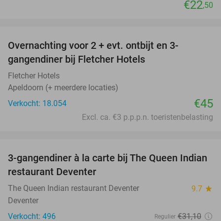
€22
,50
favorite_border
Overnachting voor 2 + evt. ontbijt en 3-
gangendiner bij Fletcher Hotels
Fletcher Hotels
Apeldoorn (+ meerdere locaties)
€45
Verkocht: 18.054
Excl. ca. €3 p.p.p.n. toeristenbelasting
favorite_border
3-gangendiner à la carte bij The Queen Indian
28%
restaurant Deventer
The Queen Indian restaurant Deventer
9.7
star
Deventer
Verkocht: 496
€31
,10
Regulier