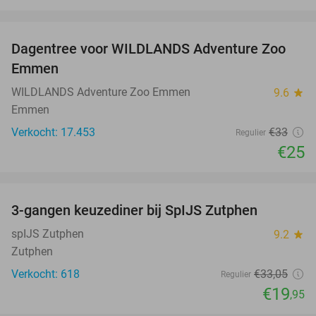
favorite_border
Dagentree voor WILDLANDS Adventure Zoo
24%
Emmen
WILDLANDS Adventure Zoo Emmen
9.6
star
Emmen
Verkocht: 17.453
€33
Regulier
€25
favorite_border
3-gangen keuzediner bij SpIJS Zutphen
40%
spIJS Zutphen
9.2
star
Zutphen
Verkocht: 618
€33
,05
Regulier
€19
,95