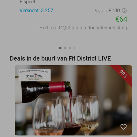
Elspeet
Verkocht: 3.257
€130
Regulier
€64
Excl. ca. €2,50 p.p.p.n. toeristenbelasting
Deals in de buurt van Fit District LIVE
90%
favorite_border