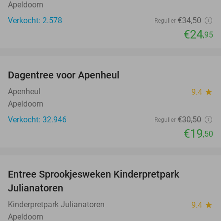
Apeldoorn
Verkocht: 2.578
€34
,50
Regulier
€24
,95
favorite_border
Dagentree voor Apenheul
36%
Apenheul
9.4
star
Apeldoorn
Verkocht: 32.946
€30
,50
Regulier
€19
,50
favorite_border
Entree Sprookjesweken Kinderpretpark
39%
Julianatoren
Kinderpretpark Julianatoren
9.4
star
Apeldoorn