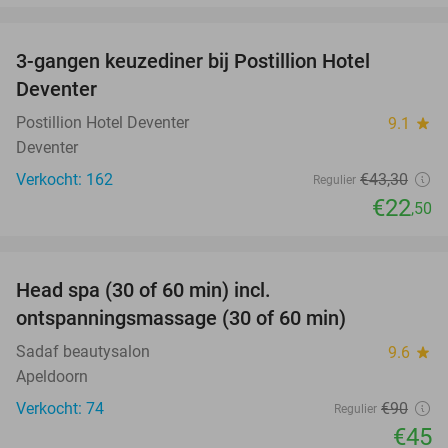
favorite_border
3-gangen keuzediner bij Postillion Hotel
48%
Deventer
Postillion Hotel Deventer
9.1
star
Deventer
Verkocht: 162
€43
,30
Regulier
€22
,50
favorite_border
Head spa (30 of 60 min) incl.
50%
ontspanningsmassage (30 of 60 min)
Sadaf beautysalon
9.6
star
Apeldoorn
Verkocht: 74
€90
Regulier
€45