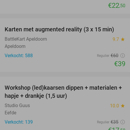
€22
,50
favorite_border
Karten met augmented reality (3 x 15 min)
35%
BattleKart Apeldoorn
9.7
star
Apeldoorn
Verkocht: 588
€60
Regulier
€39
favorite_border
Workshop (led)kaarsen dippen + materialen +
50%
hapje + drankje (1,5 uur)
Studio Guus
10.0
star
Eefde
Verkocht: 139
€35
Regulier