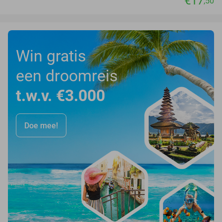
€17
,50
Win gratis
een droomreis
t.w.v. €3.000
Doe mee!