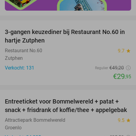
favorite_border
3-gangen keuzediner bij Restaurant No.60 in
39%
hartje Zutphen
Restaurant No.60
9.7
star
Zutphen
Verkocht: 131
€49
,20
Regulier
€29
,95
favorite_border
Entreeticket voor Bommelwereld + patat +
23%
snack + frisdrank of koffie/thee + appelgebak
Attractiepark Bommelwereld
9.5
star
Groenlo