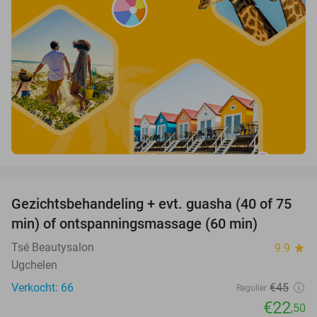
favorite_border
Gezichtsbehandeling + evt. guasha (40 of 75
50%
SOLD
min) of ontspanningsmassage (60 min)
OUT
Tsé Beautysalon
9.9
star
Ugchelen
Verkocht: 66
€45
Regulier
€22
,50