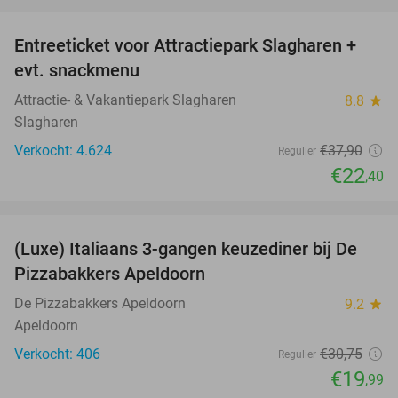
favorite_border
Entreeticket voor Attractiepark Slagharen +
41%
evt. snackmenu
Attractie- & Vakantiepark Slagharen
8.8
star
Slagharen
Verkocht: 4.624
€37
,90
Regulier
€22
,40
favorite_border
(Luxe) Italiaans 3-gangen keuzediner bij De
35%
Pizzabakkers Apeldoorn
De Pizzabakkers Apeldoorn
9.2
star
Apeldoorn
Verkocht: 406
€30
,75
Regulier
€19
,99