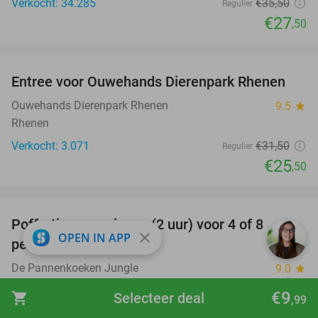
Verkocht: 34.285
€35
,50
Regulier
€27
,50
favorite_border
Entree voor Ouwehands Dierenpark Rhenen
19%
Ouwehands Dierenpark Rhenen
9.5
star
Rhenen
Verkocht: 3.071
€31
,50
Regulier
€25
,50
favorite_border
Poffertjes experience (2 uur) voor 4 of 8
33%
close
OPEN IN APP
personen
De Pannenkoeken Jungle
9.0
star
Apeldoorn
€9
shopping_cart
Selecteer deal
,99
Verkocht: 268
€39
,95
Regulier