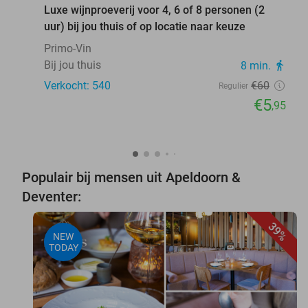
Luxe wijnproeverij voor 4, 6 of 8 personen (2
uur) bij jou thuis of op locatie naar keuze
Primo-Vin
Bij jou thuis
8 min.
directions_walk
Verkocht: 540
€60
Regulier
€5
,95
Populair bij mensen uit Apeldoorn &
Deventer:
39%
NEW
TODAY