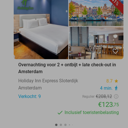
41%
favorite_border
Overnachting voor 2 + ontbijt + late check-out in
Amsterdam
Holiday Inn Express Sloterdijk
8.7
star
Amsterdam
4 min.
directions_walk
Verkocht: 9
€208
,12
Regulier
€123
,75
Inclusief toeristenbelasting