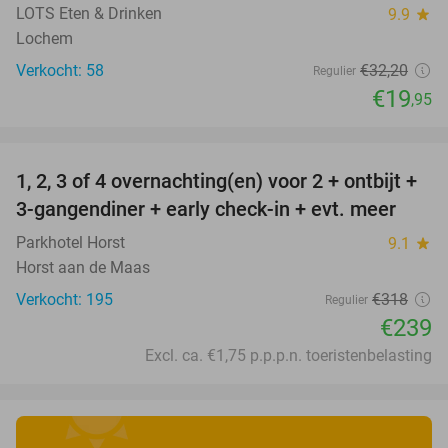
LOTS Eten & Drinken
9.9
star
Lochem
Verkocht: 58
€32
,20
Regulier
€19
,95
favorite_border
1, 2, 3 of 4 overnachting(en) voor 2 + ontbijt +
25%
3-gangendiner + early check-in + evt. meer
Parkhotel Horst
9.1
star
Horst aan de Maas
Verkocht: 195
€318
Regulier
€239
Excl. ca. €1,75 p.p.p.n. toeristenbelasting