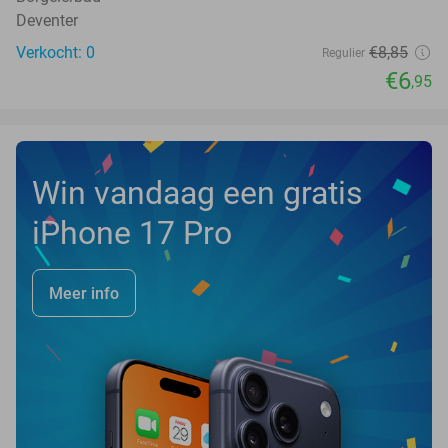
Deventer
Verkocht: 0
€8
,85
Regulier
€6
,95
Win vandaag een gratis
iPhone 17 Pro
Meer info