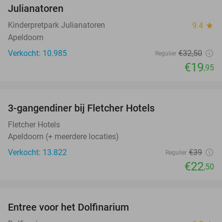
Julianatoren
Kinderpretpark Julianatoren
9.4
star
Apeldoorn
Verkocht: 10.985
€32
,50
Regulier
€19
,95
favorite_border
3-gangendiner bij Fletcher Hotels
42%
Fletcher Hotels
Apeldoorn (+ meerdere locaties)
Verkocht: 13.822
€39
Regulier
€22
,50
favorite_border
Entree voor het Dolfinarium
36%