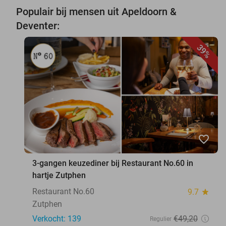
Populair bij mensen uit Apeldoorn &
Deventer:
39%
favorite_border
3-gangen keuzediner bij Restaurant No.60 in
hartje Zutphen
Restaurant No.60
9.7
star
Zutphen
Verkocht: 139
€49
,20
Regulier