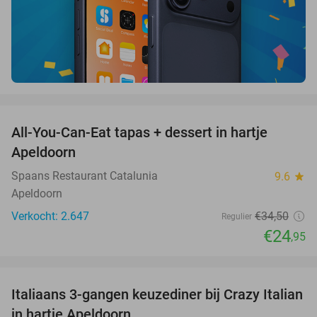
favorite_border
All-You-Can-Eat tapas + dessert in hartje
28%
Apeldoorn
Spaans Restaurant Catalunia
9.6
star
Apeldoorn
Verkocht: 2.647
€34
,50
Regulier
€24
,95
favorite_border
Italiaans 3-gangen keuzediner bij Crazy Italian
27%
in hartje Apeldoorn