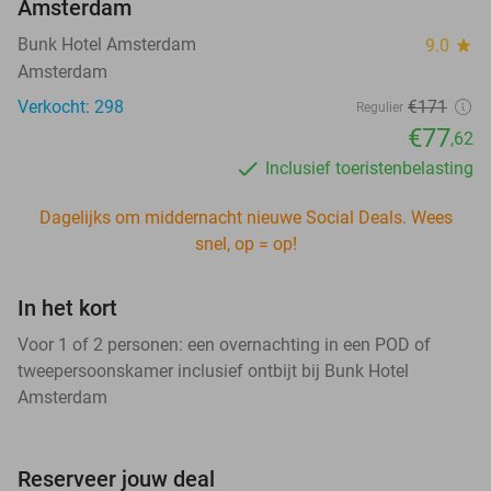
Amsterdam
Bunk Hotel Amsterdam
9.0
star
Amsterdam
Verkocht: 298
€171
Regulier
€77
,62
Inclusief toeristenbelasting
Dagelijks om middernacht nieuwe Social Deals. Wees
snel, op = op!
In het kort
Voor 1 of 2 personen: een overnachting in een POD of
tweepersoonskamer inclusief ontbijt bij Bunk Hotel
Amsterdam
Reserveer jouw deal