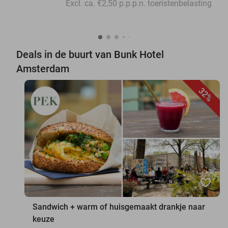
Excl. ca. €2,50 p.p.p.n. toeristenbelasting
Deals in de buurt van Bunk Hotel
Amsterdam
32%
favorite_border
Sandwich + warm of huisgemaakt drankje naar
keuze