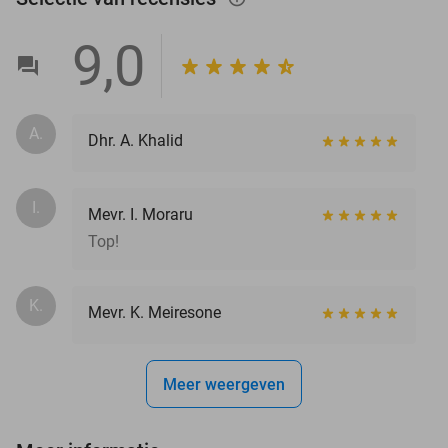
9,0
A.
Dhr. A. Khalid
I.
Mevr. I. Moraru
Top!
K.
Mevr. K. Meiresone
Meer weergeven