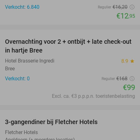
Verkocht: 6.840
€16
,20
Regulier
€12
,95
favorite_border
Overnachting voor 2 + ontbijt + late check-out
41%
NEW
in hartje Bree
TODAY
Hotel Brasserie Ingredi
8.9
star
Bree
Verkocht: 0
€168
Regulier
€99
Excl. ca. €3 p.p.p.n. toeristenbelasting
favorite_border
3-gangendiner bij Fletcher Hotels
42%
Fletcher Hotels
Apeldoorn (+ meerdere locaties)