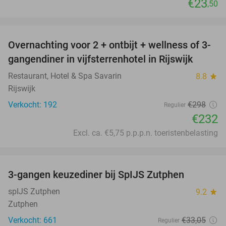
€23
,50
favorite_border
Overnachting voor 2 + ontbijt + wellness of 3-
22%
gangendiner in vijfsterrenhotel in Rijswijk
Restaurant, Hotel & Spa Savarin
8.8
star
Rijswijk
Verkocht: 192
€298
Regulier
€232
Excl. ca. €5,75 p.p.p.n. toeristenbelasting
favorite_border
3-gangen keuzediner bij SpIJS Zutphen
40%
spIJS Zutphen
9.2
star
Zutphen
Verkocht: 661
€33
,05
Regulier