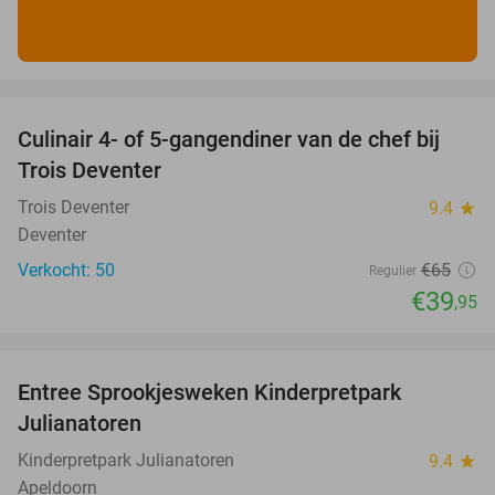
favorite_border
Culinair 4- of 5-gangendiner van de chef bij
39%
Trois Deventer
Trois Deventer
9.4
star
Deventer
Verkocht: 50
€65
Regulier
€39
,95
favorite_border
Entree Sprookjesweken Kinderpretpark
39%
Julianatoren
Kinderpretpark Julianatoren
9.4
star
Apeldoorn