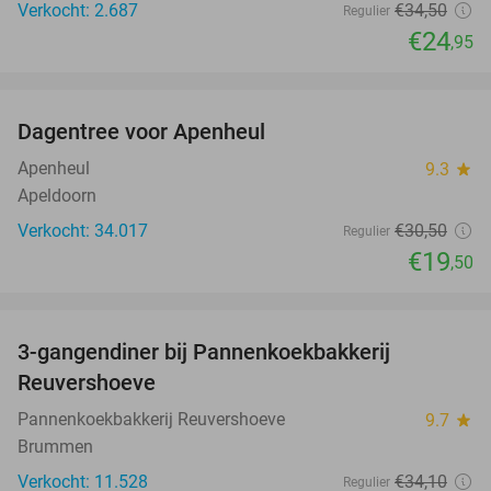
Verkocht: 2.687
€34
,50
Regulier
€24
,95
favorite_border
Dagentree voor Apenheul
36%
Apenheul
9.3
star
Apeldoorn
Verkocht: 34.017
€30
,50
Regulier
€19
,50
favorite_border
3-gangendiner bij Pannenkoekbakkerij
47%
Reuvershoeve
Pannenkoekbakkerij Reuvershoeve
9.7
star
Brummen
Verkocht: 11.528
€34
,10
Regulier