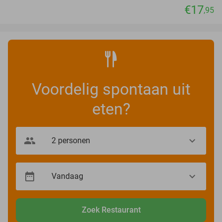
€17
,95
Voordelig spontaan uit
eten?
Zoek Restaurant