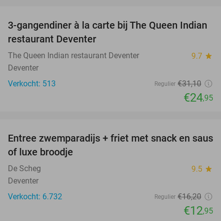
favorite_border
3-gangendiner à la carte bij The Queen Indian
20%
restaurant Deventer
The Queen Indian restaurant Deventer
9.7
star
Deventer
Verkocht: 513
€31
,10
Regulier
€24
,95
favorite_border
Entree zwemparadijs + friet met snack en saus
20%
of luxe broodje
De Scheg
9.5
star
Deventer
Verkocht: 6.732
€16
,20
Regulier
€12
,95