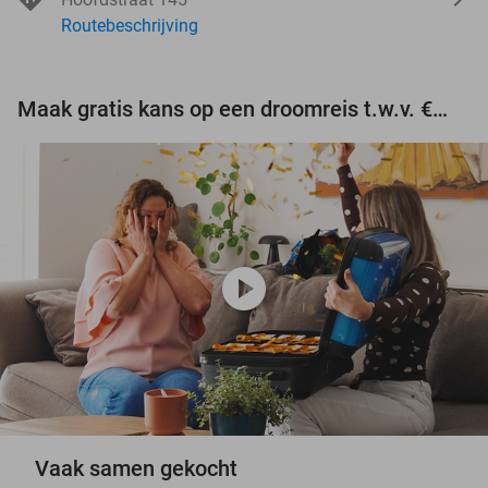
Routebeschrijving
Maak gratis kans op een droomreis t.w.v. €3.000!
play_circle
Vaak samen gekocht