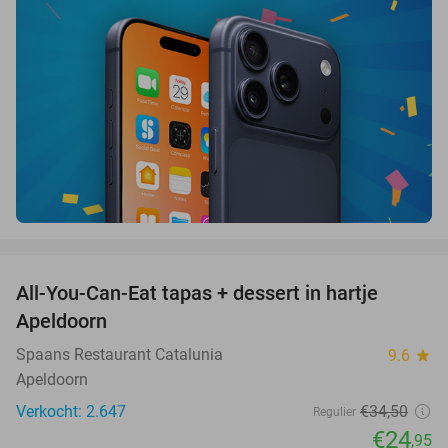
favorite_border
All-You-Can-Eat tapas + dessert in hartje
28%
Apeldoorn
Spaans Restaurant Catalunia
9.6
star
Apeldoorn
Verkocht: 2.647
€34
,50
Regulier
€24
,95