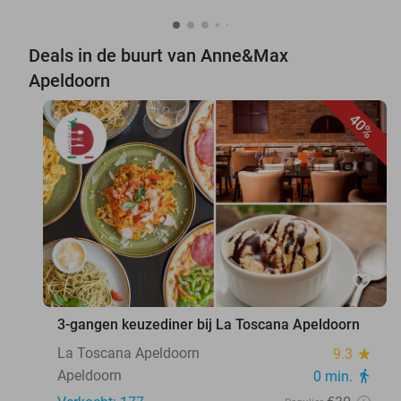
Deals in de buurt van Anne&Max
Apeldoorn
40%
favorite_border
3-gangen keuzediner bij La Toscana Apeldoorn
La Toscana Apeldoorn
9.3
star
Apeldoorn
0 min.
directions_walk