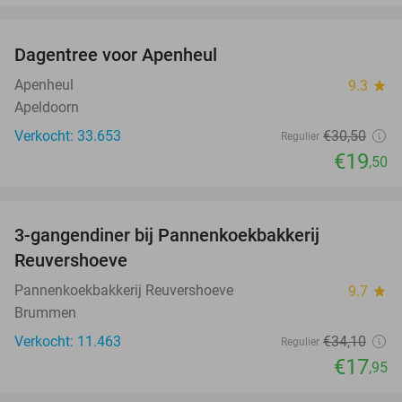
favorite_border
Dagentree voor Apenheul
36%
Apenheul
9.3
star
Apeldoorn
Verkocht: 33.653
€30
,50
Regulier
€19
,50
favorite_border
3-gangendiner bij Pannenkoekbakkerij
47%
Reuvershoeve
Pannenkoekbakkerij Reuvershoeve
9.7
star
Brummen
Verkocht: 11.463
€34
,10
Regulier
€17
,95
favorite_border