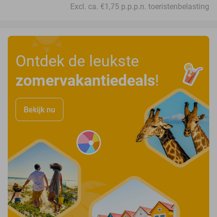
Excl. ca. €1,75 p.p.p.n. toeristenbelasting
Ontdek de leukste
zomervakantiedeals
!
Bekijk nu