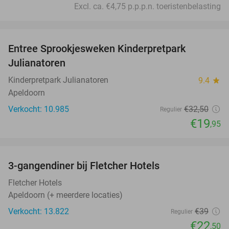
Excl. ca. €4,75 p.p.p.n. toeristenbelasting
favorite_border
Entree Sprookjesweken Kinderpretpark
39%
Julianatoren
Kinderpretpark Julianatoren
9.4
star
Apeldoorn
Verkocht: 10.985
€32
,50
Regulier
€19
,95
favorite_border
3-gangendiner bij Fletcher Hotels
42%
Fletcher Hotels
Apeldoorn (+ meerdere locaties)
Verkocht: 13.822
€39
Regulier
€22
,50