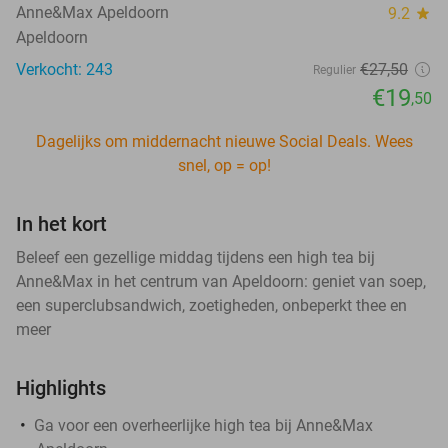
Anne&Max Apeldoorn
9.2
star
Apeldoorn
Verkocht: 243
€27
,50
Regulier
€19
,50
Dagelijks om middernacht nieuwe Social Deals. Wees
snel, op = op!
In het kort
Beleef een gezellige middag tijdens een high tea bij
Anne&Max in het centrum van Apeldoorn: geniet van soep,
een superclubsandwich, zoetigheden, onbeperkt thee en
meer
Highlights
Ga voor een overheerlijke high tea bij Anne&Max