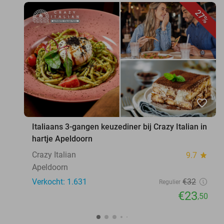
27%
favorite_border
Italiaans 3-gangen keuzediner bij Crazy Italian in
hartje Apeldoorn
Crazy Italian
9.7
star
Apeldoorn
Verkocht: 1.631
€32
Regulier
€23
,50