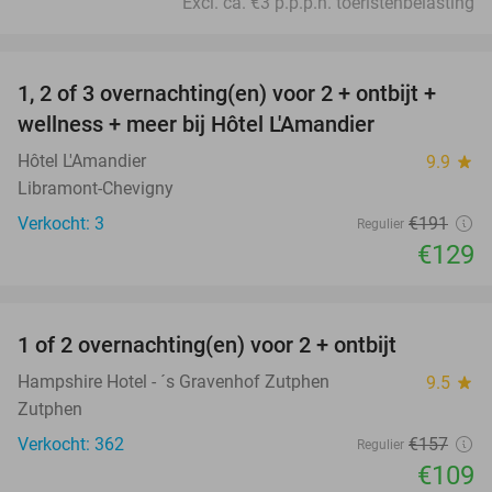
Excl. ca. €3 p.p.p.n. toeristenbelasting
favorite_border
1, 2 of 3 overnachting(en) voor 2 + ontbijt +
32%
NEW
wellness + meer bij Hôtel L'Amandier
TODAY
Hôtel L'Amandier
9.9
star
Libramont-Chevigny
Verkocht: 3
€191
Regulier
€129
favorite_border
1 of 2 overnachting(en) voor 2 + ontbijt
31%
Hampshire Hotel - ´s Gravenhof Zutphen
9.5
star
Zutphen
Verkocht: 362
€157
Regulier
€109