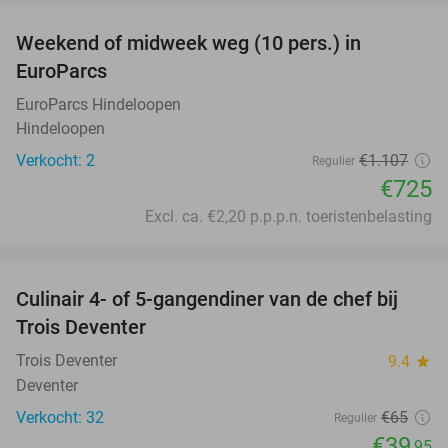
Weekend of midweek weg (10 pers.) in
35%
EuroParcs
EuroParcs Hindeloopen
Hindeloopen
Verkocht: 2
€1.107
Regulier
€725
Excl. ca. €2,20 p.p.p.n. toeristenbelasting
favorite_border
Culinair 4- of 5-gangendiner van de chef bij
39%
Trois Deventer
Trois Deventer
9.4
star
Deventer
Verkocht: 32
€65
Regulier
€39
,95