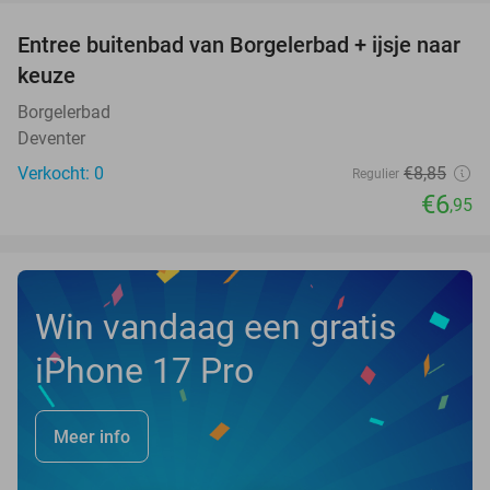
Entree buitenbad van Borgelerbad + ijsje naar
21%
NEW
keuze
TODAY
Borgelerbad
Deventer
Verkocht: 0
€8
,85
Regulier
€6
,95
Win vandaag een gratis
iPhone 17 Pro
Meer info