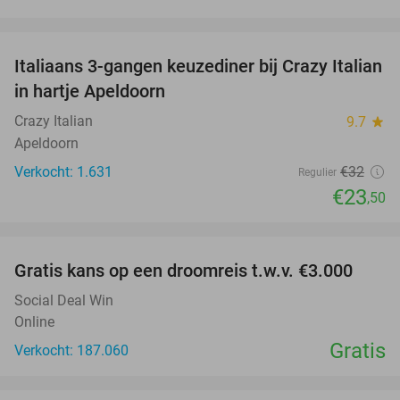
favorite_border
Italiaans 3-gangen keuzediner bij Crazy Italian
27%
in hartje Apeldoorn
Crazy Italian
9.7
star
Apeldoorn
Verkocht: 1.631
€32
Regulier
€23
,50
favorite_border
Gratis kans op een droomreis t.w.v. €3.000
Social Deal Win
Online
Gratis
Verkocht: 187.060