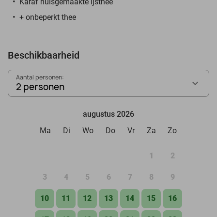
Karaf huisgemaakte ijsthee
+ onbeperkt thee
Beschikbaarheid
Aantal personen:
2 personen
augustus 2026
Ma
Di
Wo
Do
Vr
Za
Zo
1
2
3
4
5
6
7
8
9
10
11
12
13
14
15
16