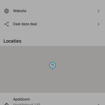
Website
Deel deze deal
Locaties
food
Apeldoorn
Hoofdstraat 145