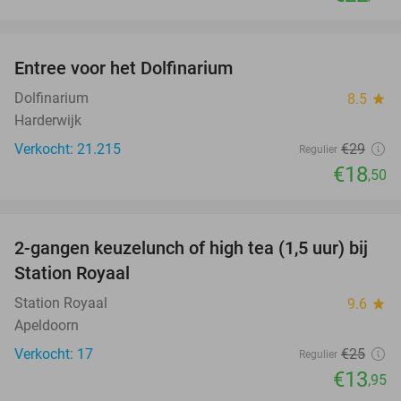
favorite_border
Entree voor het Dolfinarium
36%
Dolfinarium
8.5
star
Harderwijk
Verkocht: 21.215
€29
Regulier
€18
,50
favorite_border
2-gangen keuzelunch of high tea (1,5 uur) bij
44%
Station Royaal
Station Royaal
9.6
star
Apeldoorn
Verkocht: 17
€25
Regulier
€13
,95