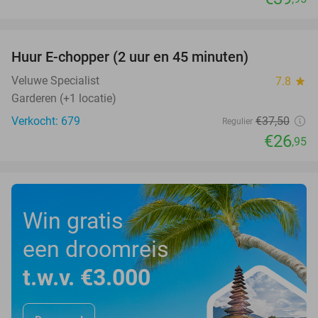
favorite_border
Huur E-chopper (2 uur en 45 minuten)
28%
Veluwe Specialist
7.8
star
Garderen (+1 locatie)
Verkocht: 679
€37
,50
Regulier
€26
,95
Win gratis
een droomreis
t.w.v. €3.000