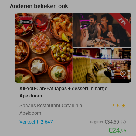
Anderen bekeken ook
28%
favorite_border
All-You-Can-Eat tapas + dessert in hartje
Apeldoorn
Spaans Restaurant Catalunia
9.6
star
Apeldoorn
Verkocht: 2.647
€34
,50
Regulier
€24
,95