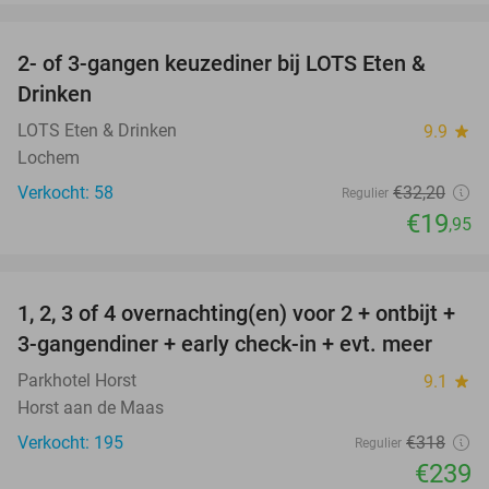
favorite_border
2- of 3-gangen keuzediner bij LOTS Eten &
38%
Drinken
LOTS Eten & Drinken
9.9
star
Lochem
Verkocht: 58
€32
,20
Regulier
€19
,95
favorite_border
1, 2, 3 of 4 overnachting(en) voor 2 + ontbijt +
25%
3-gangendiner + early check-in + evt. meer
Parkhotel Horst
9.1
star
Horst aan de Maas
Verkocht: 195
€318
Regulier
€239