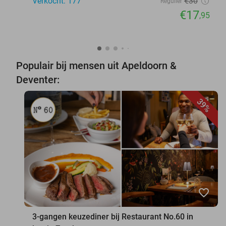
Verkocht: 177
€30
Regulier
€17
,95
Populair bij mensen uit Apeldoorn &
Deventer:
39%
favorite_border
3-gangen keuzediner bij Restaurant No.60 in