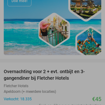
Doe mee!
favorite_border
Overnachting voor 2 + evt. ontbijt en 3-
gangendiner bij Fletcher Hotels
Fletcher Hotels
Apeldoorn (+ meerdere locaties)
€45
Verkocht: 18.335