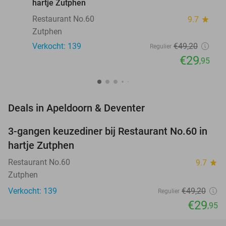
hartje Zutphen
Restaurant No.60
9.7
star
Zutphen
Verkocht: 139
€49
,20
Regulier
€29
,95
favorite_border
Deals in Apeldoorn & Deventer
3-gangen keuzediner bij Restaurant No.60 in
39%
hartje Zutphen
Restaurant No.60
9.7
star
Zutphen
Verkocht: 139
€49
,20
Regulier
€29
,95
favorite_border