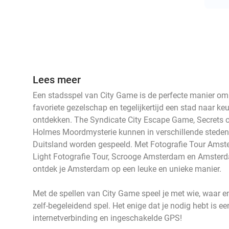
events
events
events
Lees meer
events
events
Een stadsspel van City Game is de perfecte manier om e
events
events
events
favoriete gezelschap en tegelijkertijd een stad naar ke
events
ontdekken. The Syndicate City Escape Game, Secrets 
Holmes Moordmysterie kunnen in verschillende steden i
Duitsland worden gespeeld. Met Fotografie Tour Ams
events
events
Light Fotografie Tour, Scrooge Amsterdam en Amste
ontdek je Amsterdam op een leuke en unieke manier.
Met de spellen van City Game speel je met wie, waar en 
zelf-begeleidend spel. Het enige dat je nodig hebt is e
internetverbinding en ingeschakelde GPS!