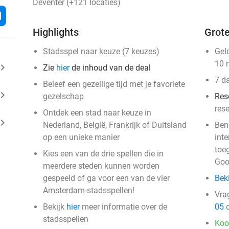
Deventer (+121 locaties)
l
Highlights
Grote
Stadsspel naar keuze (7 keuzes)
Gel
10 
ard_arrow_right
Zie
hier
de inhoud van de deal
7 d
Beleef een gezellige tijd met je favoriete
ard_arrow_right
gezelschap
Res
res
Ontdek een stad naar keuze in
ard_arrow_right
Nederland, België, Frankrijk of Duitsland
Ben
op een unieke manier
int
toe
Kies een van de drie spellen die in
Goo
events
meerdere steden kunnen worden
gespeeld of ga voor een van de vier
Beki
events
Amsterdam-stadsspellen!
events
Vra
events
events
Bekijk
hier
meer informatie over de
05
o
events
stadsspellen
events
Koo
events
events
events
events