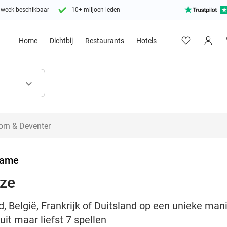
 week beschikbaar
10+ miljoen leden
Home
Dichtbij
Restaurants
Hotels
keyboard_arrow_down
Game
uze
, België, Frankrijk of Duitsland op een unieke man
it maar liefst 7 spellen