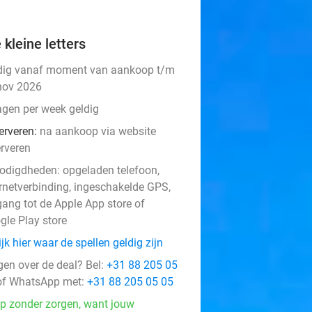
 kleine letters
dig vanaf moment van aankoop t/m
nov 2026
agen per week geldig
erveren:
na aankoop via website
erveren
odigdheden: opgeladen telefoon,
ernetverbinding, ingeschakelde GPS,
gang tot de Apple App store of
gle Play store
jk hier waar de spellen geldig zijn
events
gen over de deal? Bel:
+31 88 205 05
f WhatsApp met:
+31 88 205 05 05
p zonder zorgen, want jouw