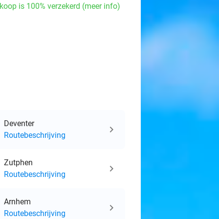
events
koop is 100% verzekerd (meer info)
events
events
events
ts
Deventer
events
Routebeschrijving
events
Zutphen
Routebeschrijving
Arnhem
Routebeschrijving