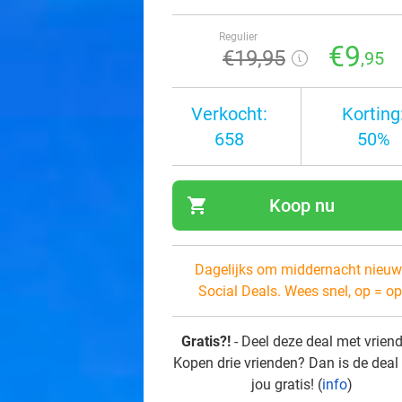
Regulier
€9
€19
,95
,95
Verkocht:
Korting
658
50%
shopping_cart
Koop nu
navi
Dagelijks om middernacht nieuw
Social Deals. Wees snel, op = op
Gratis?!
- Deel deze deal met vrien
Kopen drie vrienden? Dan is de deal
jou gratis! (
info
)