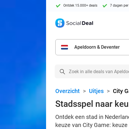
Ontdek 15.000+ deals
7 dagen per
Apeldoorn & Deventer
Overzicht
>
Uitjes
>
City 
Stadsspel naar ke
Ontdek een stad in Nederland
keuze van City Game: keuze u