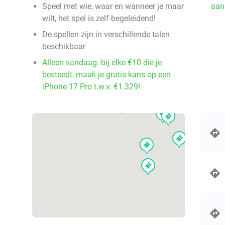
events
events
events
events
Speel met wie, waar en wanneer je maar
aan
events
events
events
events
events
events
events
events
events
events
events
events
events
events
wilt, het spel is zelf-begeleidend!
events
events
events
events
events
events
events
events
events
events
events
events
events
events
events
events
events
events
events
events
events
De spellen zijn in verschillende talen
events
events
events
events
events
events
events
events
events
events
events
events
events
beschikbaar
events
events
events
events
events
events
events
events
events
events
events
Alleen vandaag: bij elke €10 die je
events
events
events
events
events
events
events
events
events
events
besteedt, maak je gratis kans op een
events
events
events
iPhone 17 Pro t.w.v. €1.329!
events
events
events
events
events
events
even
events
events
events
events
events
events
events