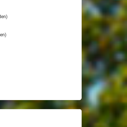
den)
den)