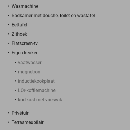
Wasmachine
Badkamer met douche, toilet en wastafel
Eettafel
Zithoek
Flatscreen-tv
Eigen keuken
vaatwasser
magnetron
inductiekookplaat
L'Or-koffiemachine
koelkast met vriesvak
Privétuin
Terrasmeubilair