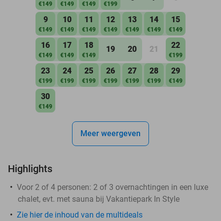
€149
€149
€149
€199
9
10
11
12
13
14
15
€149
€149
€149
€149
€149
€149
€149
16
17
18
22
19
20
21
€149
€149
€149
€199
23
24
25
26
27
28
29
€199
€199
€199
€199
€199
€199
€149
30
€149
Meer weergeven
Highlights
Voor 2 of 4 personen: 2 of 3 overnachtingen in een luxe
chalet, evt. met sauna bij Vakantiepark In Style
Zie hier de inhoud van de multideals