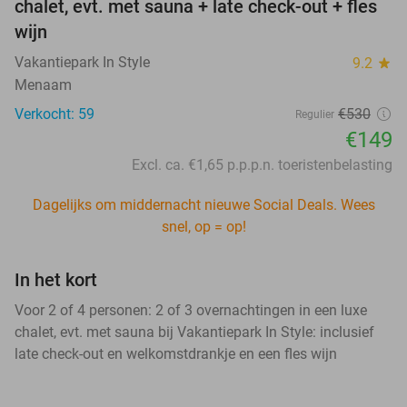
chalet, evt. met sauna + late check-out + fles
wijn
Vakantiepark In Style
9.2
star
Menaam
Verkocht: 59
€530
Regulier
€149
Excl. ca. €1,65 p.p.p.n. toeristenbelasting
Dagelijks om middernacht nieuwe Social Deals. Wees
snel, op = op!
In het kort
Voor 2 of 4 personen: 2 of 3 overnachtingen in een luxe
chalet, evt. met sauna bij Vakantiepark In Style: inclusief
late check-out en welkomstdrankje en een fles wijn