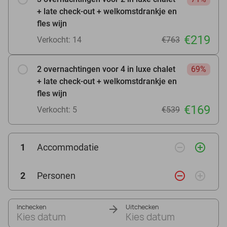
+ late check-out + welkomstdrankje en
fles wijn
€219
Verkocht: 14
€763
2 overnachtingen voor 4 in luxe chalet
69%
+ late check-out + welkomstdrankje en
fles wijn
€169
Verkocht: 5
€539
remove_circle_outline
add_circle_outline
1
Accommodatie
remove_circle_outline
add_circle_outline
2
Personen
Inchecken
Uitchecken
Kies datum
Kies datum