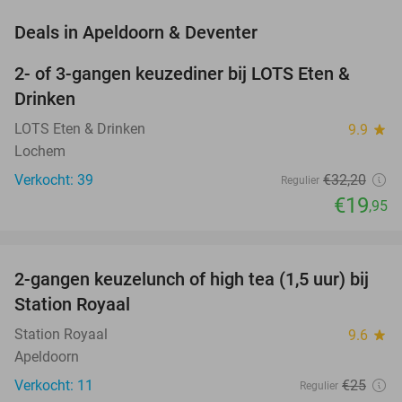
favorite_border
Deals in Apeldoorn & Deventer
2- of 3-gangen keuzediner bij LOTS Eten &
38%
NEW
Drinken
TODAY
LOTS Eten & Drinken
9.9
star
Lochem
Verkocht: 39
€32
,20
Regulier
€19
,95
favorite_border
2-gangen keuzelunch of high tea (1,5 uur) bij
44%
NEW
Station Royaal
TODAY
Station Royaal
9.6
star
Apeldoorn
Verkocht: 11
€25
Regulier