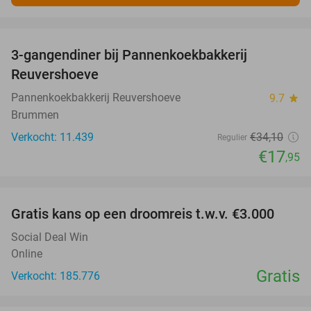
favorite_border
3-gangendiner bij Pannenkoekbakkerij
47%
Reuvershoeve
Pannenkoekbakkerij Reuvershoeve
9.7
star
Brummen
Verkocht: 11.439
€34
,10
Regulier
€17
,95
favorite_border
Gratis kans op een droomreis t.w.v. €3.000
Social Deal Win
Online
Gratis
Verkocht: 185.776
favorite_border