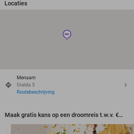
Locaties
hotel
Menaam
Gralda 5
Routebeschrijving
Maak gratis kans op een droomreis t.w.v. €3.000!