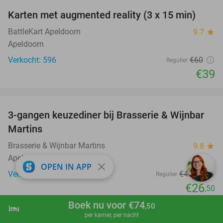
Karten met augmented reality (3 x 15 min)
35%
BattleKart Apeldoorn
9.7
star
Apeldoorn
Verkocht: 596
€60
Regulier
€39
favorite_border
3-gangen keuzediner bij Brasserie & Wijnbar
35%
Martins
Brasserie & Wijnbar Martins
9.8
star
Apeldoorn
close
OPEN IN APP
Verkocht: 681
€40
,70
Regulier
€26
,50
favorite_border
Boek nu voor €74
,50
hotel
shopping_cart
Boek nu
navigate_next
per kamer, per nacht