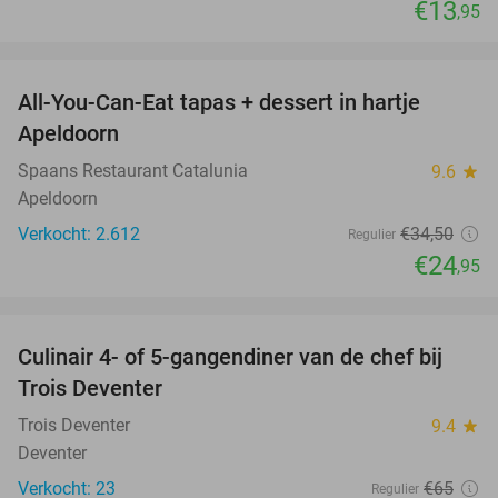
€13
,95
favorite_border
All-You-Can-Eat tapas + dessert in hartje
28%
Apeldoorn
Spaans Restaurant Catalunia
9.6
star
Apeldoorn
Verkocht: 2.612
€34
,50
Regulier
€24
,95
favorite_border
Culinair 4- of 5-gangendiner van de chef bij
39%
Trois Deventer
Trois Deventer
9.4
star
Deventer
Verkocht: 23
€65
Regulier