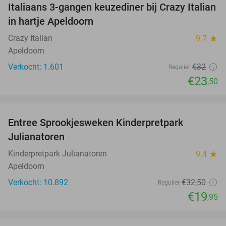
Italiaans 3-gangen keuzediner bij Crazy Italian
27%
in hartje Apeldoorn
Crazy Italian
9.7
star
Apeldoorn
Verkocht: 1.601
€32
Regulier
€23
,50
favorite_border
Entree Sprookjesweken Kinderpretpark
39%
Julianatoren
Kinderpretpark Julianatoren
9.4
star
Apeldoorn
Verkocht: 10.892
€32
,50
Regulier
€19
,95
favorite_border