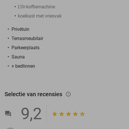
L'Or-koffiemachine
koelkast met vriesvak
Privétuin
Terrasmeubilair
Parkeerplaats
Sauna
+ bedlinnen
Selectie van recensies
info_outlined
9,2