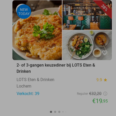
38%
NEW
TODAY
favorite_border
2- of 3-gangen keuzediner bij LOTS Eten &
Drinken
LOTS Eten & Drinken
9.9
star
Lochem
Verkocht: 39
€32
,20
Regulier
€19
,95