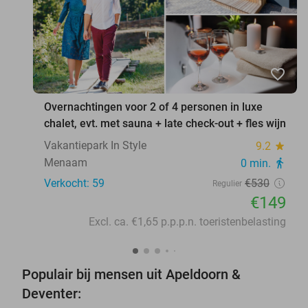
favorite_border
Overnachtingen voor 2 of 4 personen in luxe
chalet, evt. met sauna + late check-out + fles wijn
Vakantiepark In Style
9.2
star
Menaam
0 min.
directions_walk
Verkocht: 59
€530
Regulier
€149
Excl. ca. €1,65 p.p.p.n. toeristenbelasting
Populair bij mensen uit Apeldoorn &
Deventer: