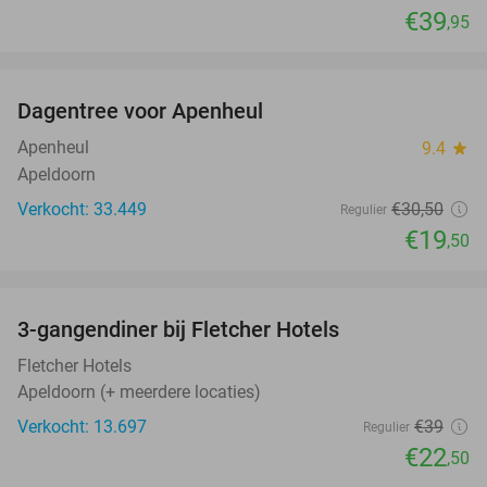
€39
,95
favorite_border
Dagentree voor Apenheul
36%
Apenheul
9.4
star
Apeldoorn
Verkocht: 33.449
€30
,50
Regulier
€19
,50
favorite_border
3-gangendiner bij Fletcher Hotels
42%
Fletcher Hotels
Apeldoorn (+ meerdere locaties)
Verkocht: 13.697
€39
Regulier
€22
,50