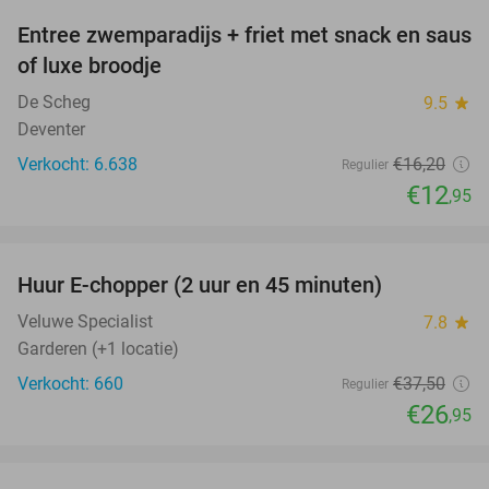
Entree zwemparadijs + friet met snack en saus
20%
of luxe broodje
De Scheg
9.5
star
Deventer
Verkocht: 6.638
€16
,20
Regulier
€12
,95
favorite_border
Huur E-chopper (2 uur en 45 minuten)
28%
Veluwe Specialist
7.8
star
Garderen (+1 locatie)
Verkocht: 660
€37
,50
Regulier
€26
,95
favorite_border