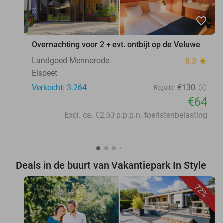
favorite_border
Overnachting voor 2 + evt. ontbijt op de Veluwe
Landgoed Mennorode
9.3
star
Elspeet
Verkocht: 3.264
€130
Regulier
€64
Excl. ca. €2,50 p.p.p.n. toeristenbelasting
Deals in de buurt van Vakantiepark In Style
72%