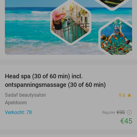
favorite_border
Head spa (30 of 60 min) incl.
50%
ontspanningsmassage (30 of 60 min)
Sadaf beautysalon
9.6
star
Apeldoorn
Verkocht: 78
€90
Regulier
€45
favorite_border