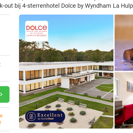
ck-out bij 4-sterrenhotel Dolce by Wyndham La Hul
:
gate_next
e
!