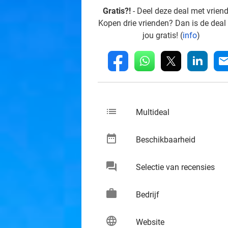
Gratis?!
- Deel deze deal met vrien
Kopen drie vrienden? Dan is de deal
jou gratis! (
info
)
whatsapp
linkedin
fb
mai
list
keybo
Multideal
date_range
keybo
Beschikbaarheid
chat
keybo
Selectie van recensies
work
keybo
Bedrijf
language
keybo
Website