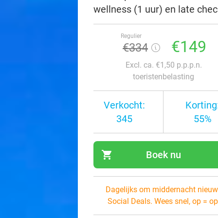
wellness (1 uur) en late che
Regulier
€149
€334
Excl. ca. €1,50 p.p.p.n.
toeristenbelasting
Verkocht:
Korting
345
55%
shopping_cart
Boek nu
navi
Dagelijks om middernacht nieuw
Social Deals. Wees snel, op = op