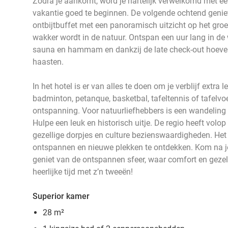
Zodra je aankomt, word je hartelijk verwelkomd met een 
vakantie goed te beginnen. De volgende ochtend genie
ontbijtbuffet met een panoramisch uitzicht op het gro
wakker wordt in de natuur. Ontspan een uur lang in d
sauna en hammam en dankzij de late check-out hoeven ju
haasten.
In het hotel is er van alles te doen om je verblijf extra 
badminton, petanque, basketbal, tafeltennis of tafelvoe
ontspanning. Voor natuurliefhebbers is een wandeling
Hulpe een leuk en historisch uitje. De regio heeft volo
gezellige dorpjes en culture bezienswaardigheden. Het
ontspannen en nieuwe plekken te ontdekken. Kom na je 
geniet van de ontspannen sfeer, waar comfort en geze
heerlijke tijd met z’n tweeën!
Superior kamer
28 m²