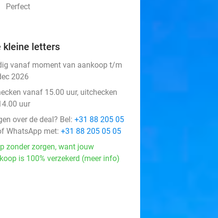
Perfect
 kleine letters
dig vanaf moment van aankoop t/m
dec 2026
hecken vanaf 15.00 uur, uitchecken
14.00 uur
gen over de deal? Bel:
+31 88 205 05
f WhatsApp met:
+31 88 205 05 05
p zonder zorgen, want jouw
koop is 100% verzekerd (meer info)