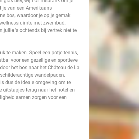
glas bier, wijn of frisdrank om je
t je van een Amerikaans
ene bos, waardoor je op je gemak
e wellnessruimte met zwembad,
llie 's ochtends bij vertrek niet te
leuk te maken. Speel een potje tennis,
tbal voor een gezellige en sportieve
 door het bos naar het Château de La
p schilderachtige wandelpaden,
 is dus de ideale omgeving om te
uitstapjes terug naar het hotel en
lligheid samen zorgen voor een