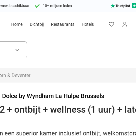
 week beschikbaar
10+ miljoen leden
Home
Dichtbij
Restaurants
Hotels
keyboard_arrow_down
>
Dolce by Wyndham La Hulpe Brussels
 + ontbijt + wellness (1 uur) + la
n een superior kamer inclusief ontbijt, welkomstdr