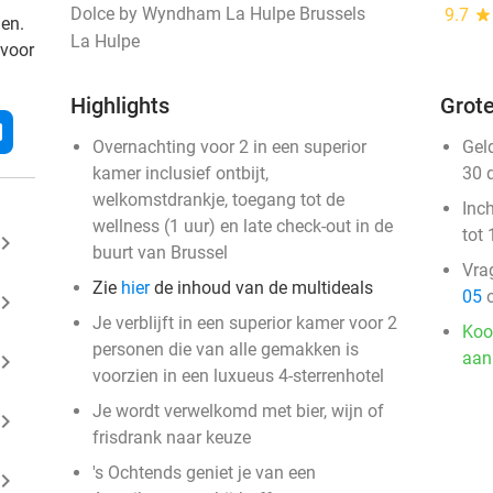
Dolce by Wyndham La Hulpe Brussels
9.7
star
den.
La Hulpe
 voor
Highlights
Grote
l
Overnachting voor 2 in een superior
Gel
kamer inclusief ontbijt,
30 
welkomstdrankje, toegang tot de
Inc
wellness (1 uur) en late check-out in de
tot 
ard_arrow_right
buurt van Brussel
Vra
Zie
hier
de inhoud van de multideals
05
o
ard_arrow_right
Je verblijft in een superior kamer voor 2
Koo
personen die van alle gemakken is
aan
ard_arrow_right
voorzien in een luxueus 4-sterrenhotel
Je wordt verwelkomd met bier, wijn of
ard_arrow_right
frisdrank naar keuze
's Ochtends geniet je van een
ard_arrow_right