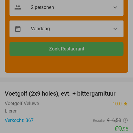
Zoek Restaurant
favorite_border
Voetgolf (2x9 holes), evt. + bittergarnituur
40%
Voetgolf Veluwe
10.0
star
Lieren
Verkocht: 367
€16
,50
Regulier
€9
,95