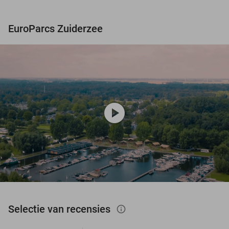
EuroParcs Zuiderzee
play_circle
Selectie van recensies
info_outlined