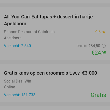
favorite_border
All-You-Can-Eat tapas + dessert in hartje
28%
Apeldoorn
Spaans Restaurant Catalunia
9.6
star
Apeldoorn
Verkocht: 2.540
€34
,50
Regulier
€24
,95
favorite_border
Gratis kans op een droomreis t.w.v. €3.000
Social Deal Win
Online
Gratis
Verkocht: 181.733
favorite_border