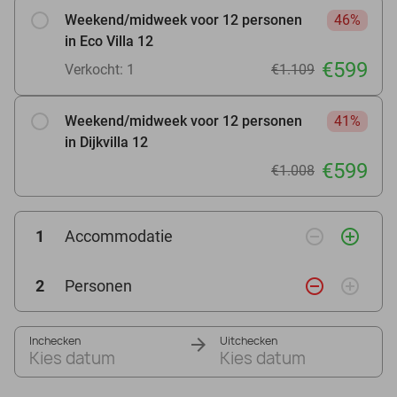
Weekend/midweek voor 12 personen
46%
in Eco Villa 12
€599
Verkocht: 1
€1.109
Weekend/midweek voor 12 personen
41%
in Dijkvilla 12
€599
€1.008
remove_circle_outline
add_circle_outline
1
Accommodatie
remove_circle_outline
add_circle_outline
2
Personen
Inchecken
Uitchecken
Kies datum
Kies datum