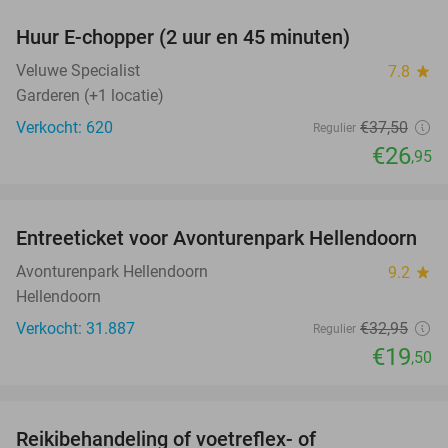
Huur E-chopper (2 uur en 45 minuten)
28%
Veluwe Specialist
7.8
star
Garderen (+1 locatie)
Verkocht: 620
€37
,50
Regulier
€26
,95
favorite_border
Entreeticket voor Avonturenpark Hellendoorn
41%
Avonturenpark Hellendoorn
9.2
star
Hellendoorn
Verkocht: 31.887
€32
,95
Regulier
€19
,50
favorite_border
Reikibehandeling of voetreflex- of
63%