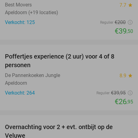
Best Movers
7.7
star
Apeldoorn (+19 locaties)
Verkocht: 125
€200
Regulier
€39
,50
favorite_border
Poffertjes experience (2 uur) voor 4 of 8
33%
personen
De Pannenkoeken Jungle
8.9
star
Apeldoorn
Verkocht: 264
€39
,95
Regulier
€26
,95
favorite_border
Overnachting voor 2 + evt. ontbijt op de
51%
Veluwe