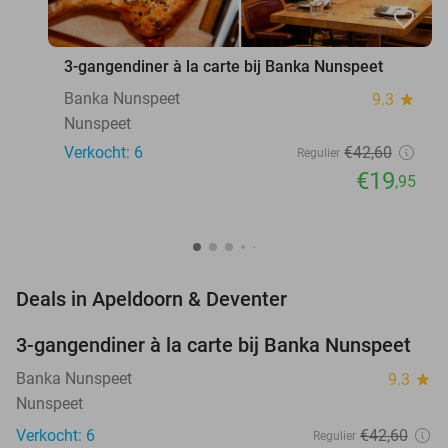
favorite_border
3-gangendiner à la carte bij Banka Nunspeet
Banka Nunspeet
9.3
star
Nunspeet
Verkocht: 6
€42
,60
Regulier
€19
,95
favorite_border
Deals in Apeldoorn & Deventer
3-gangendiner à la carte bij Banka Nunspeet
53%
NEW
TODAY
Banka Nunspeet
9.3
star
Nunspeet
Verkocht: 6
€42
,60
Regulier