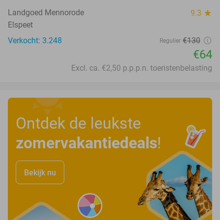
Landgoed Mennorode
9.3
star
Elspeet
Verkocht: 3.248
€130
Regulier
€64
Excl. ca. €2,50 p.p.p.n. toeristenbelasting
Ontdek de leukste
zomervakantiedeals
!
Bekijk nu