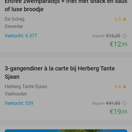
Entree zwemparadijs + friet met snack en saus
20%
of luxe broodje
De Scheg
9.5
star
Deventer
Verkocht: 6.377
€16
,20
Regulier
€12
,95
favorite_border
3-gangendiner à la carte bij Herberg Tante
52%
Sjaan
Herberg Tante Sjaan
9.4
star
Vierhouten
Verkocht: 539
€41
,85
Regulier
€19
,95