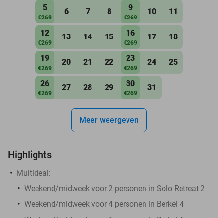
5
9
6
7
8
10
11
€269
€269
12
16
13
14
15
17
18
€269
€269
19
23
20
21
22
24
25
€269
€269
26
30
27
28
29
31
€269
€269
Meer weergeven
Highlights
Multideal:
Weekend/midweek voor 2 personen in Solo Retreat 2
Weekend/midweek voor 4 personen in Berkel 4