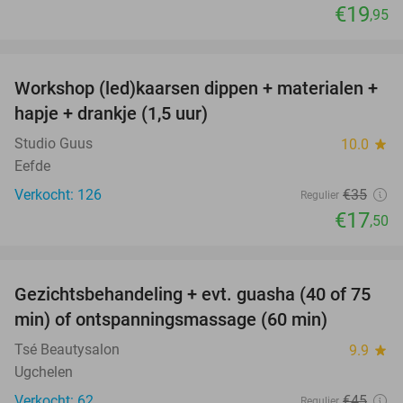
€19
,95
favorite_border
Workshop (led)kaarsen dippen + materialen +
50%
hapje + drankje (1,5 uur)
Studio Guus
10.0
star
Eefde
Verkocht: 126
€35
Regulier
€17
,50
favorite_border
Gezichtsbehandeling + evt. guasha (40 of 75
50%
min) of ontspanningsmassage (60 min)
Tsé Beautysalon
9.9
star
Ugchelen
Verkocht: 62
€45
Regulier