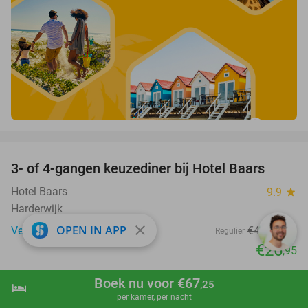
favorite_border
3- of 4-gangen keuzediner bij Hotel Baars
45%
Hotel Baars
9.9
star
Harderwijk
close
OPEN IN APP
Verkocht: 34
€49
,30
Regulier
€26
,95
favorite_border
Boek nu voor €67
,25
hotel
shopping_cart
Boek nu
navigate_next
per kamer, per nacht
Overnachting voor 2 + evt. ontbijt en 3-