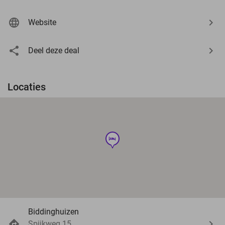
Website
Deel deze deal
Locaties
hotel
Biddinghuizen
Spijkweg 15