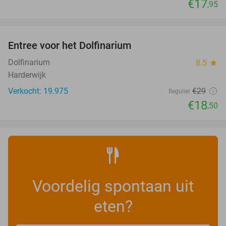
€17
,95
favorite_border
Entree voor het Dolfinarium
36%
Dolfinarium
8.5
star
Harderwijk
Verkocht: 19.975
€29
Regulier
€18
,50
Voordelig spontaan uit
eten?