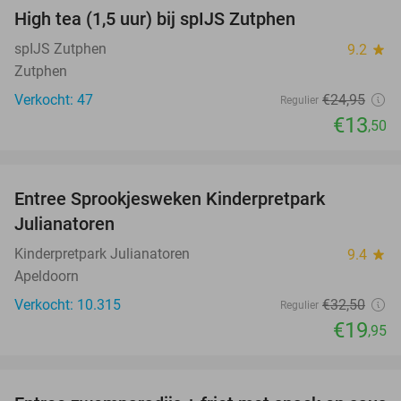
High tea (1,5 uur) bij spIJS Zutphen
46%
spIJS Zutphen
9.2
star
Zutphen
Verkocht: 47
€24
,95
Regulier
€13
,50
favorite_border
Entree Sprookjesweken Kinderpretpark
39%
Julianatoren
Kinderpretpark Julianatoren
9.4
star
Apeldoorn
Verkocht: 10.315
€32
,50
Regulier
€19
,95
favorite_border