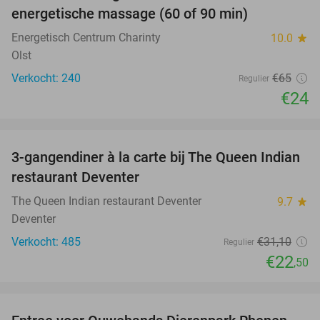
SOLD
energetische massage (60 of 90 min)
OUT
Energetisch Centrum Charinty
10.0
star
Olst
Verkocht: 240
€65
Regulier
€24
favorite_border
3-gangendiner à la carte bij The Queen Indian
28%
restaurant Deventer
The Queen Indian restaurant Deventer
9.7
star
Deventer
Verkocht: 485
€31
,10
Regulier
€22
,50
favorite_border