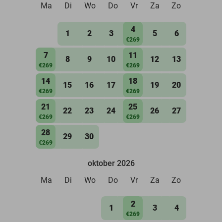
Ma
Di
Wo
Do
Vr
Za
Zo
4
1
2
3
5
6
€269
7
11
8
9
10
12
13
€269
€269
14
18
15
16
17
19
20
€269
€269
21
25
22
23
24
26
27
€269
€269
28
29
30
€269
oktober 2026
Ma
Di
Wo
Do
Vr
Za
Zo
2
1
3
4
€269