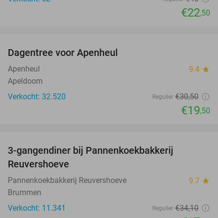
€22
,50
favorite_border
Dagentree voor Apenheul
36%
Apenheul
9.4
star
Apeldoorn
Verkocht: 32.520
€30
,50
Regulier
€19
,50
favorite_border
3-gangendiner bij Pannenkoekbakkerij
47%
Reuvershoeve
Pannenkoekbakkerij Reuvershoeve
9.7
star
Brummen
Verkocht: 11.341
€34
,10
Regulier