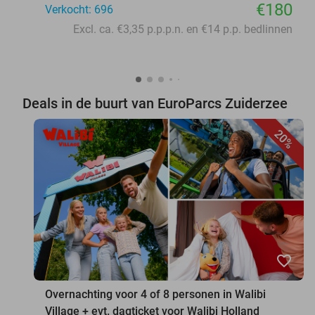
€180
Verkocht: 696
Excl. ca. €3,35 p.p.p.n. en €14 p.p. bedlinnen
Deals in de buurt van EuroParcs Zuiderzee
20%
favorite_border
Overnachting voor 4 of 8 personen in Walibi
Village + evt. dagticket voor Walibi Holland