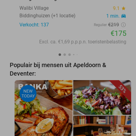
Walibi Village
9.1
star
Biddinghuizen (+1 locatie)
1 min.
directions_car
Verkocht: 137
€219
Regulier
€175
Excl. ca. €1,69 p.p.p.n. toeristenbelasting
Populair bij mensen uit Apeldoorn &
Deventer:
53%
NEW
TODAY