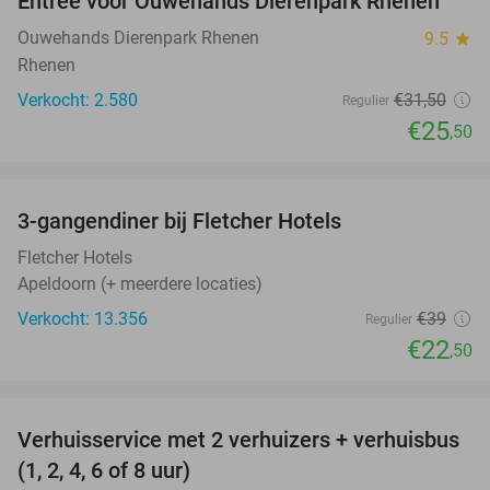
Entree voor Ouwehands Dierenpark Rhenen
19%
Ouwehands Dierenpark Rhenen
9.5
star
Rhenen
Verkocht: 2.580
€31
,50
Regulier
€25
,50
favorite_border
3-gangendiner bij Fletcher Hotels
42%
Fletcher Hotels
Apeldoorn (+ meerdere locaties)
Verkocht: 13.356
€39
Regulier
€22
,50
favorite_border
Verhuisservice met 2 verhuizers + verhuisbus
80%
(1, 2, 4, 6 of 8 uur)