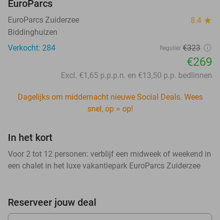
EuroParcs
EuroParcs Zuiderzee
8.4
star
Biddinghuizen
Verkocht: 284
€323
Regulier
€269
Excl. €1,65 p.p.p.n. en €13,50 p.p. bedlinnen
Dagelijks om middernacht nieuwe Social Deals. Wees
snel, op = op!
In het kort
Voor 2 tot 12 personen: verblijf een midweek of weekend in
een chalet in het luxe vakantiepark EuroParcs Zuiderzee
Reserveer jouw deal