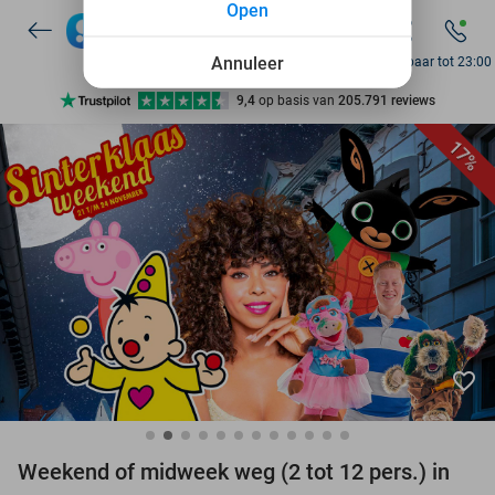
Open
7 dagen per week beschikbaar
10+ miljoen leden
Annuleer
Bereikbaar tot 23:00
9,4
op basis van
205.791 reviews
Ontdek 15.000+ deals
17%
7 dagen per week beschikbaar
10+ miljoen leden
favorite_border
Weekend of midweek weg (2 tot 12 pers.) in