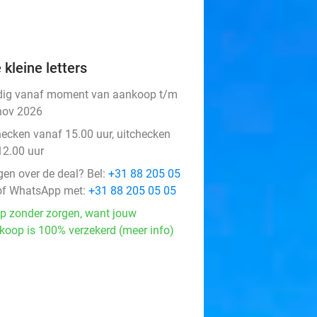
 kleine letters
dig vanaf moment van aankoop t/m
nov 2026
hecken vanaf 15.00 uur, uitchecken
12.00 uur
gen over de deal? Bel:
+31 88 205 05
f WhatsApp met:
+31 88 205 05 05
p zonder zorgen, want jouw
koop is 100% verzekerd (meer info)