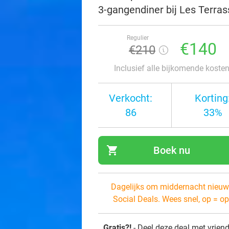
3-gangendiner bij Les Terras
Regulier
€140
€210
Inclusief alle bijkomende koste
Verkocht:
Korting
86
33%
shopping_cart
Boek nu
navi
Dagelijks om middernacht nieuw
Social Deals. Wees snel, op = op
Gratis?!
- Deel deze deal met vrien