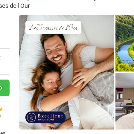
ses de l'Our
n
:
gate_next
e
!
den.