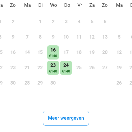
Za
Zo
Ma
Di
Wo
Do
Vr
Za
Zo
Ma
1
2
1
2
3
4
5
6
8
9
7
8
9
10
11
12
13
5
16
5
16
14
15
17
18
19
20
12
1
€140
23
24
2
23
21
22
25
26
27
19
2
€140
€140
9
30
28
29
30
26
2
Meer weergeven