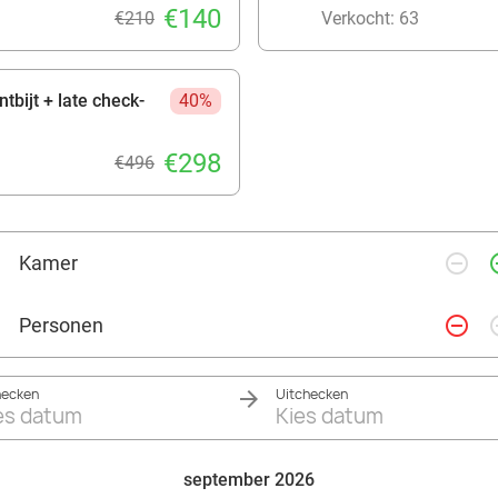
€140
€210
Verkocht: 63
tbijt + late check-
40%
€298
€496
remove_circle_outline
add_ci
Kamer
remove_circle_outline
add_ci
Personen
hecken
Uitchecken
es datum
Kies datum
september 2026