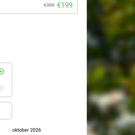
€199
€306
rcle_outline
rcle_outline
oktober 2026