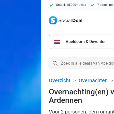
Ontdek 15.000+ deals
7 dagen per
Apeldoorn & Deventer
Overzicht
>
Overnachten
Overnachting(en) vo
Ardennen
Voor 2 personen: een romantis