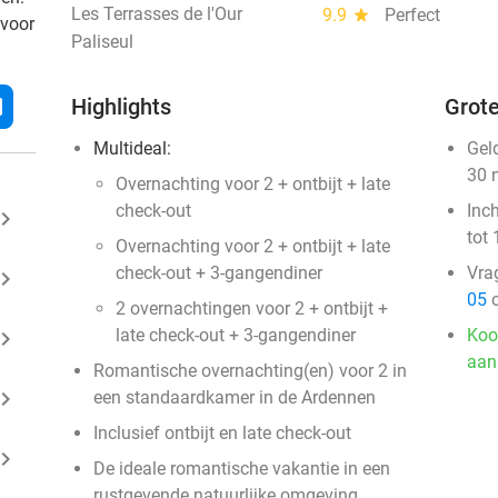
Les Terrasses de l'Our
9.9
star
Perfect
 voor
Paliseul
l
Highlights
Grote
Multideal:
Gel
30 
Overnachting voor 2 + ontbijt + late
check-out
Inc
ard_arrow_right
tot 
Overnachting voor 2 + ontbijt + late
check-out + 3-gangendiner
Vra
ard_arrow_right
05
o
2 overnachtingen voor 2 + ontbijt +
late check-out + 3-gangendiner
Koo
ard_arrow_right
aan
Romantische overnachting(en) voor 2 in
ard_arrow_right
een standaardkamer in de Ardennen
Inclusief ontbijt en late check-out
ard_arrow_right
De ideale romantische vakantie in een
rustgevende natuurlijke omgeving