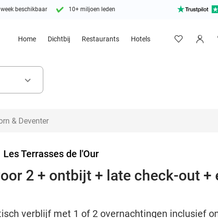
 week beschikbaar
10+ miljoen leden
Home
Dichtbij
Restaurants
Hotels
keyboard_arrow_down
>
Les Terrasses de l'Our
or 2 + ontbijt + late check-out + e
ch verblijf met 1 of 2 overnachtingen inclusief ont