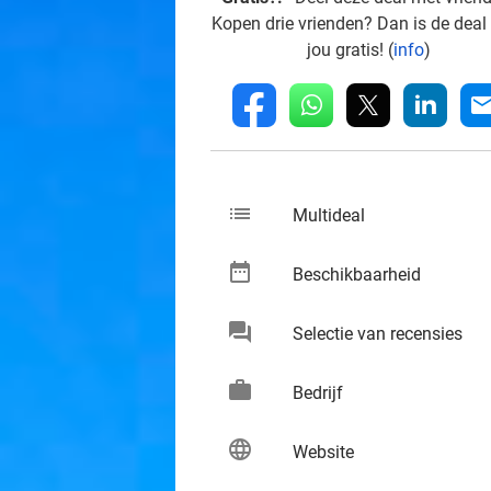
Kopen drie vrienden? Dan is de deal
jou gratis! (
info
)
whatsapp
linkedin
fb
mai
list
keybo
Multideal
date_range
keybo
Beschikbaarheid
chat
keybo
Selectie van recensies
work
keybo
Bedrijf
language
keybo
Website