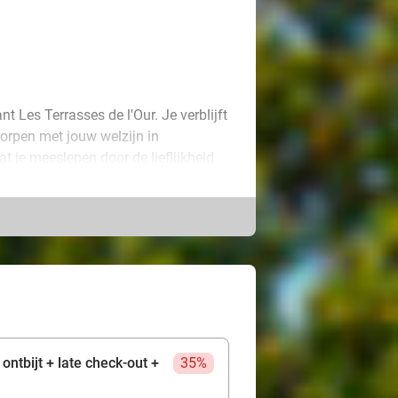
t Les Terrasses de l'Our. Je verblijft
tworpen met jouw welzijn in
 je meeslepen door de lieflijkheid
omisch ontbijt op je te wachten, met
del hand in hand over de paden van
orpjes zoals Rochehaut, Bouillon en
looiende landschap. Om jouw verblijf
gangendiner in de elegante setting
erblijf, met natuur, smaken en
ontbijt + late check-out +
35%