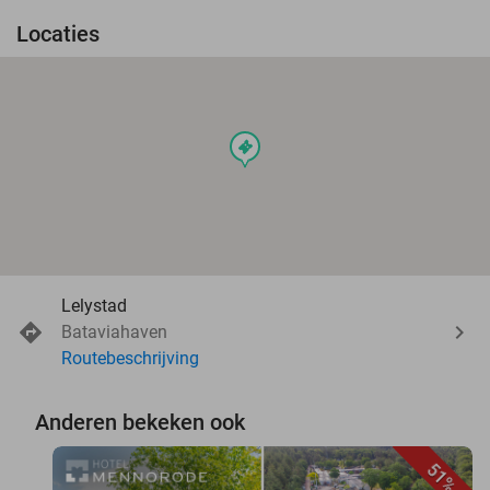
Locaties
events
Lelystad
Bataviahaven
Routebeschrijving
Anderen bekeken ook
51%