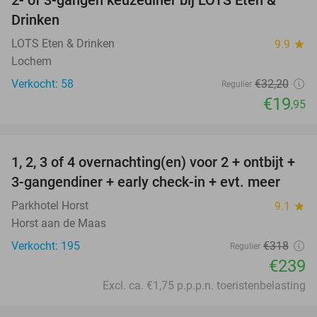
38%
Drinken
LOTS Eten & Drinken
9.9
star
Lochem
Verkocht: 58
€32
,20
Regulier
€19
,95
favorite_border
1, 2, 3 of 4 overnachting(en) voor 2 + ontbijt +
25%
3-gangendiner + early check-in + evt. meer
Parkhotel Horst
9.1
star
Horst aan de Maas
Verkocht: 195
€318
Regulier
€239
Excl. ca. €1,75 p.p.p.n. toeristenbelasting