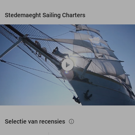
Stedemaeght Sailing Charters
play_circle
Selectie van recensies
info_outlined