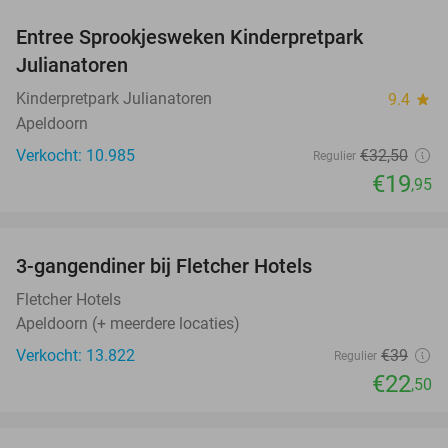
Entree Sprookjesweken Kinderpretpark
39%
Julianatoren
Kinderpretpark Julianatoren
9.4
star
Apeldoorn
Verkocht: 10.985
€32
,50
Regulier
€19
,95
favorite_border
3-gangendiner bij Fletcher Hotels
42%
Fletcher Hotels
Apeldoorn (+ meerdere locaties)
Verkocht: 13.822
€39
Regulier
€22
,50
favorite_border