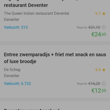
20%
restaurant Deventer
The Queen Indian restaurant Deventer
9.7
star
Deventer
Verkocht: 513
€31
,10
Regulier
€24
,95
favorite_border
Entree zwemparadijs + friet met snack en saus
20%
of luxe broodje
De Scheg
9.5
star
Deventer
Verkocht: 6.732
€16
,20
Regulier
€12
,95
favorite_border