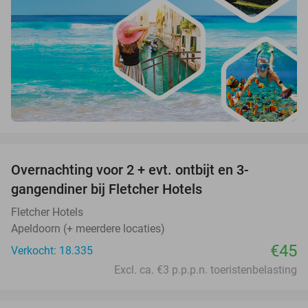
favorite_border
Overnachting voor 2 + evt. ontbijt en 3-
gangendiner bij Fletcher Hotels
Fletcher Hotels
Apeldoorn (+ meerdere locaties)
€45
Verkocht: 18.335
Excl. ca. €3 p.p.p.n. toeristenbelasting
favorite_border