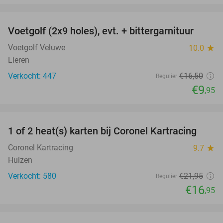
favorite_border
Voetgolf (2x9 holes), evt. + bittergarnituur
40%
Voetgolf Veluwe
10.0
star
Lieren
Verkocht: 447
€16
,50
Regulier
€9
,95
favorite_border
1 of 2 heat(s) karten bij Coronel Kartracing
23%
Coronel Kartracing
9.7
star
Huizen
Verkocht: 580
€21
,95
Regulier
€16
,95
favorite_border