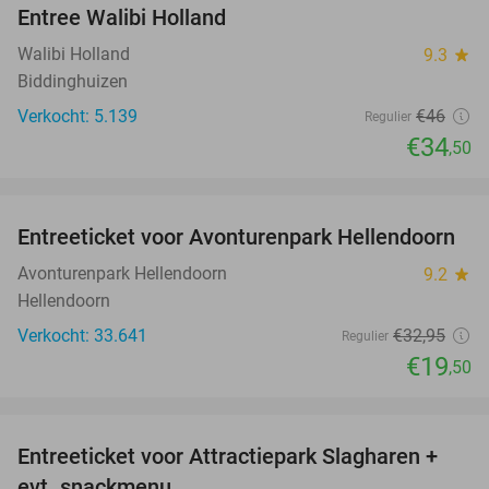
Entree Walibi Holland
25%
Walibi Holland
9.3
star
Biddinghuizen
Verkocht: 5.139
€46
Regulier
€34
,50
favorite_border
Entreeticket voor Avonturenpark Hellendoorn
41%
Avonturenpark Hellendoorn
9.2
star
Hellendoorn
Verkocht: 33.641
€32
,95
Regulier
€19
,50
favorite_border
Entreeticket voor Attractiepark Slagharen +
41%
evt. snackmenu