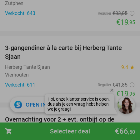
Zutphen
Verkocht: 643
€33
,05
Regulier
€19
,95
favorite_border
3-gangendiner à la carte bij Herberg Tante
52%
Sjaan
Herberg Tante Sjaan
9.4
star
Vierhouten
Verkocht: 611
€41
,85
Regulier
€19
,95
favorite_border
close
OPEN IN APP
Overnachting voor 2 + evt. ontbijt op de
51%
Veluwe
€66
shopping_cart
Selecteer deal
,50
Landgoed Mennorode
9.3
star