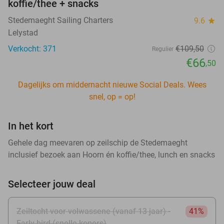
koffie/thee + snacks
Stedemaeght Sailing Charters
9.6
star
Lelystad
Verkocht: 371
€109
,50
Regulier
€66
,50
Dagelijks om middernacht nieuwe Social Deals. Wees
snel, op = op!
In het kort
Gehele dag meevaren op zeilschip de Stedemaeght
inclusief bezoek aan Hoorn én koffie/thee, lunch en snacks
Selecteer jouw deal
Zeiltocht voor volwassene (vanaf 13 jaar) -
41%
Early bird (snelle kopers)