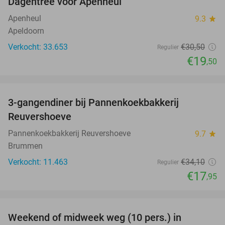
Dagentree voor Apenheul
36%
Apenheul
9.3
star
Apeldoorn
Verkocht: 33.653
€30
,50
Regulier
€19
,50
favorite_border
3-gangendiner bij Pannenkoekbakkerij
47%
Reuvershoeve
Pannenkoekbakkerij Reuvershoeve
9.7
star
Brummen
Verkocht: 11.463
€34
,10
Regulier
€17
,95
favorite_border
Weekend of midweek weg (10 pers.) in
35%