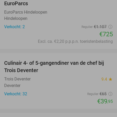
EuroParcs
EuroParcs Hindeloopen
Hindeloopen
Verkocht: 2
€1.107
Regulier
€725
Excl. ca. €2,20 p.p.p.n. toeristenbelasting
favorite_border
Culinair 4- of 5-gangendiner van de chef bij
39%
Trois Deventer
Trois Deventer
9.4
star
Deventer
Verkocht: 32
€65
Regulier
€39
,95
favorite_border