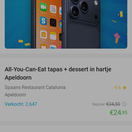
favorite_border
All-You-Can-Eat tapas + dessert in hartje
28%
Apeldoorn
Spaans Restaurant Catalunia
9.6
star
Apeldoorn
Verkocht: 2.647
€34
,50
Regulier
€24
,95
favorite_border