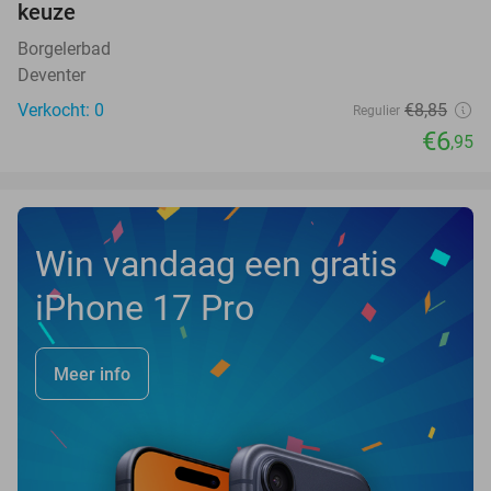
keuze
TODAY
Borgelerbad
Deventer
Verkocht: 0
€8
,85
Regulier
€6
,95
Win vandaag een gratis
iPhone 17 Pro
Meer info