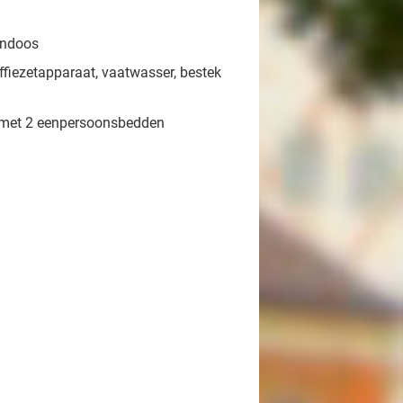
endoos
ffiezetapparaat, vaatwasser, bestek
 met 2 eenpersoonsbedden