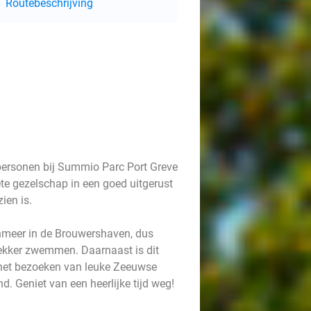
Routebeschrijving
personen bij Summio Parc Port Greve
ete gezelschap in een goed uitgerust
ien is.
enmeer in de Brouwershaven, dus
lekker zwemmen. Daarnaast is dit
r het bezoeken van leuke Zeeuwse
. Geniet van een heerlijke tijd weg!