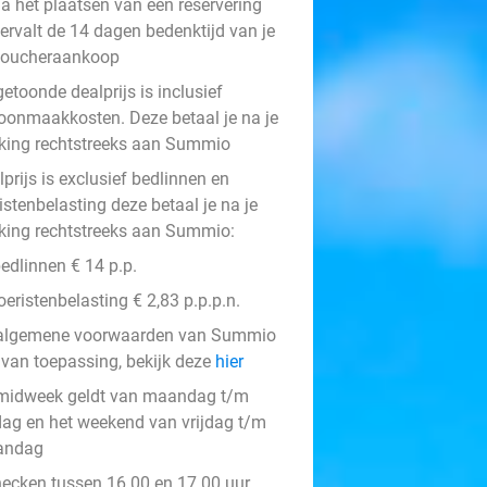
a het plaatsen van een reservering
ervalt de 14 dagen bedenktijd van je
voucheraankoop
etoonde dealprijs is inclusief
oonmaakkosten. Deze betaal je na je
king rechtstreeks aan Summio
prijs is exclusief bedlinnen en
istenbelasting deze betaal je na je
king rechtstreeks aan Summio:
edlinnen € 14 p.p.
oeristenbelasting € 2,83 p.p.p.n.
algemene voorwaarden van Summio
n van toepassing, bekijk deze
hier
midweek geldt van maandag t/m
jdag en het weekend van vrijdag t/m
andag
hecken tussen 16.00 en 17.00 uur,