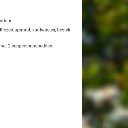
endoos
ffiezetapparaat, vaatwasser, bestek
 met 2 eenpersoonsbedden