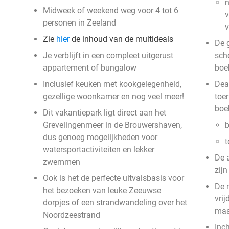
n
Midweek of weekend weg voor 4 tot 6
v
personen in Zeeland
Zie
hier
de inhoud van de multideals
De g
Je verblijft in een compleet uitgerust
sch
appartement of bungalow
boe
Inclusief keuken met kookgelegenheid,
Deal
gezellige woonkamer en nog veel meer!
toer
boe
Dit vakantiepark ligt direct aan het
Grevelingenmeer in de Brouwershaven,
b
dus genoeg mogelijkheden voor
t
watersportactiviteiten en lekker
De 
zwemmen
zij
Ook is het de perfecte uitvalsbasis voor
De 
het bezoeken van leuke Zeeuwse
vri
dorpjes of een strandwandeling over het
ma
Noordzeestrand
Inc