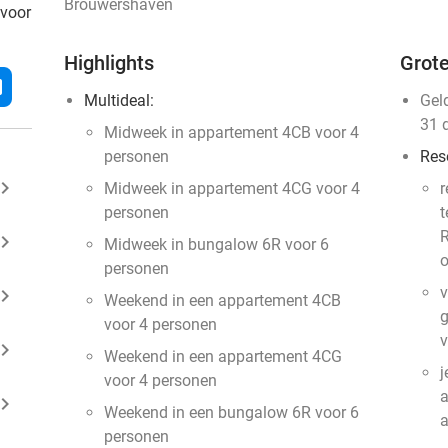
Brouwershaven
 voor
Highlights
Grote
l
Multideal:
Gel
31 
Midweek in appartement 4CB voor 4
personen
Res
ard_arrow_right
Midweek in appartement 4CG voor 4
r
personen
t
R
ard_arrow_right
Midweek in bungalow 6R voor 6
o
personen
v
ard_arrow_right
Weekend in een appartement 4CB
g
voor 4 personen
v
ard_arrow_right
Weekend in een appartement 4CG
j
voor 4 personen
a
ard_arrow_right
Weekend in een bungalow 6R voor 6
personen