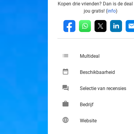
Kopen drie vrienden? Dan is de deal
jou gratis! (
info
)
whatsapp
linkedin
fb
mai
list
keybo
Multideal
date_range
keybo
Beschikbaarheid
chat
keybo
Selectie van recensies
work
keybo
Bedrijf
language
keybo
Website