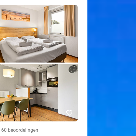
favorite_border
• 60 beoordelingen