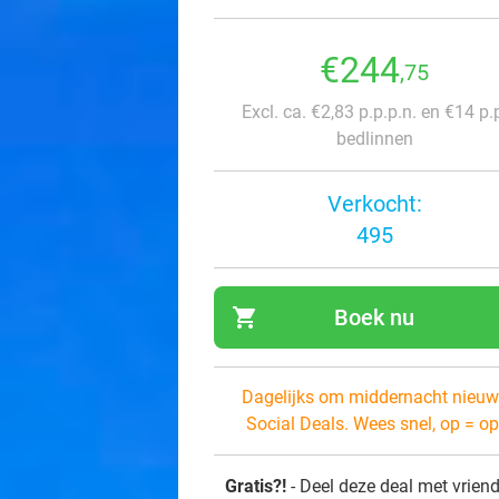
€244
,75
Excl. ca. €2,83 p.p.p.n. en €14 p.
bedlinnen
Verkocht:
495
shopping_cart
Boek nu
navi
Dagelijks om middernacht nieuw
Social Deals. Wees snel, op = op
Gratis?!
- Deel deze deal met vrien