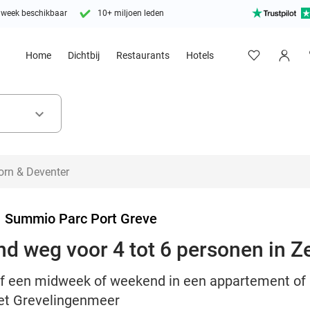
 week beschikbaar
10+ miljoen leden
Home
Dichtbij
Restaurants
Hotels
keyboard_arrow_down
>
Summio Parc Port Greve
d weg voor 4 tot 6 personen in Z
lijf een midweek of weekend in een appartement 
het Grevelingenmeer