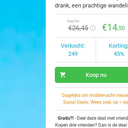
drank, een prachtige wandel
Regulier
€14
€26
,45
,50
Verkocht:
Korting
249
45%
shopping_cart
Koop nu
navi
Dagelijks om middernacht nieuw
Social Deals. Wees snel, op = op
Gratis?!
- Deel deze deal met vrien
Kopen drie vrienden? Dan is de deal