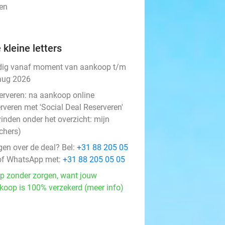
gen
 kleine letters
dig vanaf moment van aankoop t/m
aug 2026
erveren:
na aankoop online
rveren met 'Social Deal Reserveren'
vinden onder het overzicht:
mijn
chers
)
gen over de deal? Bel:
+31 88 205 05
f WhatsApp met:
+31 88 205 05 05
p zonder zorgen, want jouw
koop is 100% verzekerd (meer info)