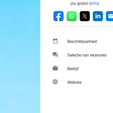
jou gratis! (
info
)
whatsapp
linkedin
fb
mai
date_range
keybo
Beschikbaarheid
chat
keybo
Selectie van recensies
work
keybo
Bedrijf
language
keybo
Website