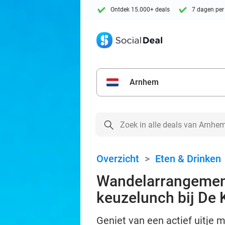
Ontdek 15.000+ deals
7 dagen per
Arnhem
Overzicht
>
Eten & Drinken
Wandelarrangemen
keuzelunch bij De 
Geniet van een actief uitje