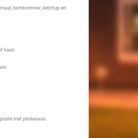
tomaat, komkommer, ketchup en
of kaas
aas
ipsaté met pindasaus.