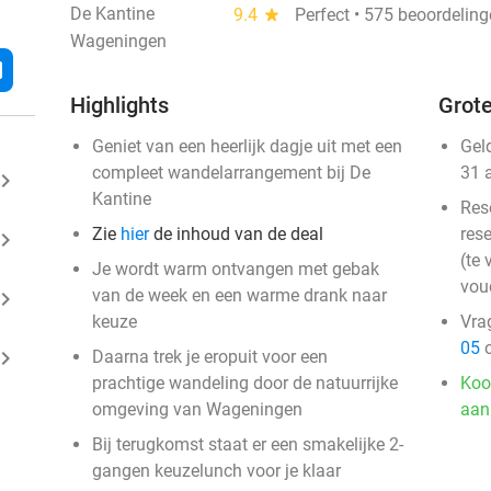
De Kantine
9.4
star
Perfect • 575 beoordelin
Wageningen
l
Highlights
Grote
Geniet van een heerlijk dagje uit met een
Gel
compleet wandelarrangement bij De
31 
ard_arrow_right
Kantine
Res
Zie
hier
de inhoud van de deal
rese
ard_arrow_right
(te 
Je wordt warm ontvangen met gebak
vou
van de week en een warme drank naar
ard_arrow_right
keuze
Vra
05
o
ard_arrow_right
Daarna trek je eropuit voor een
prachtige wandeling door de natuurrijke
Koo
omgeving van Wageningen
aan
Bij terugkomst staat er een smakelijke 2-
gangen keuzelunch voor je klaar