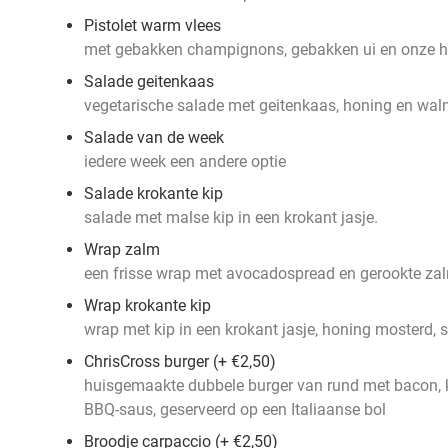
Pistolet warm vlees
met gebakken champignons, gebakken ui en onze 
Salade geitenkaas
vegetarische salade met geitenkaas, honing en waln
Salade van de week
iedere week een andere optie
Salade krokante kip
salade met malse kip in een krokant jasje.
Wrap zalm
een frisse wrap met avocadospread en gerookte za
Wrap krokante kip
wrap met kip in een krokant jasje, honing mosterd, 
ChrisCross burger (+ €2,50)
huisgemaakte dubbele burger van rund met bacon, 
BBQ-saus, geserveerd op een Italiaanse bol
Broodje carpaccio (+ €2,50)