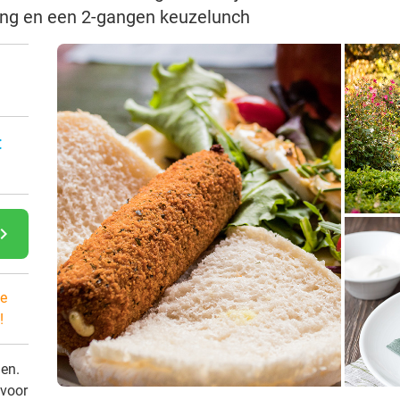
ing en een 2-gangen keuzelunch
:
gate_next
e
!
den.
 voor