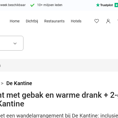
 week beschikbaar
10+ miljoen leden
Home
Dichtbij
Restaurants
Hotels
keyboard_arrow_down
>
De Kantine
t met gebak en warme drank + 2
Kantine
 met een wandelarrangement bij De Kantine: inclus