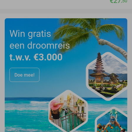
€27
,50
Win gratis
een droomreis
t.w.v. €3.000
Doe mee!