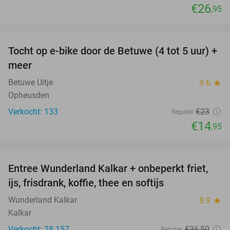
€26
,95
favorite_border
Tocht op e-bike door de Betuwe (4 tot 5 uur) +
35%
meer
Betuwe Uitje
9.6
star
Opheusden
Verkocht: 133
€23
Regulier
€14
,95
favorite_border
Entree Wunderland Kalkar + onbeperkt friet,
32%
ijs, frisdrank, koffie, thee en softijs
Wunderland Kalkar
8.9
star
Kalkar
Verkocht: 28.157
€36
,50
Regulier