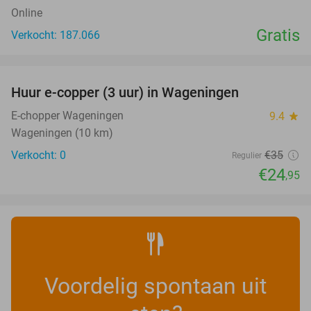
Online
Gratis
Verkocht: 187.066
favorite_border
Huur e-copper (3 uur) in Wageningen
29%
NEW
TODAY
E-chopper Wageningen
9.4
star
Wageningen (10 km)
Verkocht: 0
€35
Regulier
€24
,95
Voordelig spontaan uit