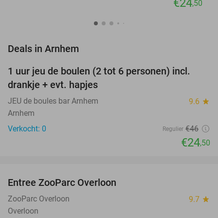
€24
,50
favorite_border
Deals in Arnhem
1 uur jeu de boulen (2 tot 6 personen) incl.
47%
NEW
drankje + evt. hapjes
TODAY
JEU de boules bar Arnhem
9.6
star
Arnhem
Verkocht: 0
€46
Regulier
€24
,50
favorite_border
Entree ZooParc Overloon
34%
NEW
TODAY
ZooParc Overloon
9.7
star
Overloon