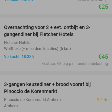
€25
favorite_border
Overnachting voor 2 + evt. ontbijt en 3-
gangendiner bij Fletcher Hotels
Fletcher Hotels
Wolfheze (+ meerdere locaties) (6 km)
€45
Verkocht: 18.335
Excl. ca. €3 p.p.p.n. toeristenbelasting
favorite_border
3-gangen keuzediner + brood vooraf bij
41%
Pinoccio de Korenmarkt
Pinoccio de Korenmarkt Arnhem
9.2
star
Arnhem