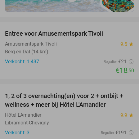
favorite_border
Entree voor Amusementspark Tivoli
12%
Amusementspark Tivoli
9.5
star
Berg en Dal (14 km)
Verkocht: 1.437
€21
Regulier
€18
,50
favorite_border
1, 2 of 3 overnachting(en) voor 2 + ontbijt +
32%
NEW
wellness + meer bij Hôtel L'Amandier
TODAY
Hôtel L'Amandier
9.9
star
Libramont-Chevigny
Verkocht: 3
€191
Regulier