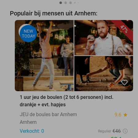
Populair bij mensen uit Arnhem:
47%
NEW
TODAY
favorite_border
1 uur jeu de boulen (2 tot 6 personen) incl.
drankje + evt. hapjes
JEU de boules bar Arnhem
9.6
star
Arnhem
Verkocht: 0
€46
Regulier