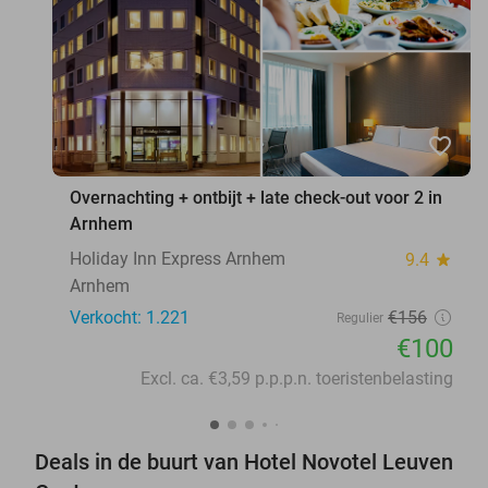
favorite_border
Overnachting + ontbijt + late check-out voor 2 in
Arnhem
Holiday Inn Express Arnhem
9.4
star
Arnhem
Verkocht: 1.221
€156
Regulier
€100
Excl. ca. €3,59 p.p.p.n. toeristenbelasting
Deals in de buurt van Hotel Novotel Leuven