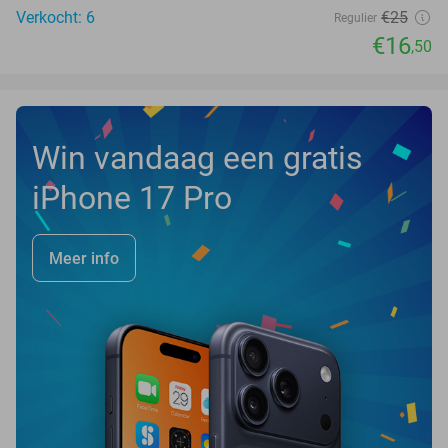
Verkocht: 6
€25
Regulier
€16
,50
Win vandaag een gratis
iPhone 17 Pro
Meer info