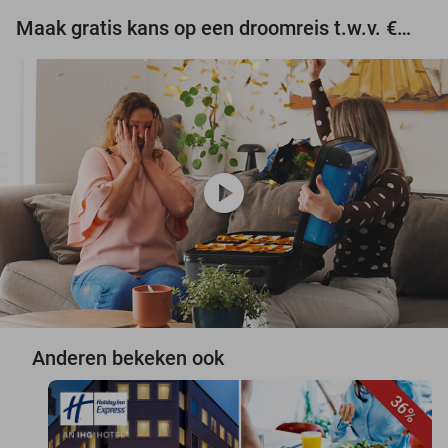
Maak gratis kans op een droomreis t.w.v. €3.000!
play_circle
Anderen bekeken ook
36%