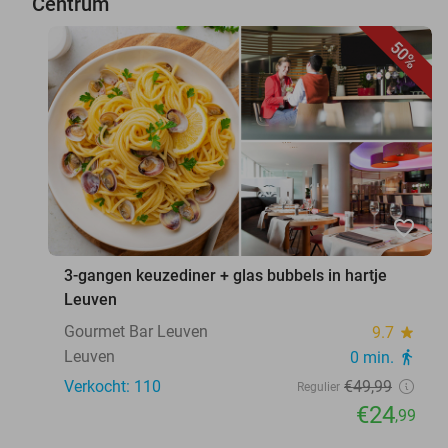
Centrum
50%
favorite_border
3-gangen keuzediner + glas bubbels in hartje
Leuven
Gourmet Bar Leuven
9.7
star
Leuven
0 min.
directions_walk
Verkocht: 110
€49
,99
Regulier
€24
,99