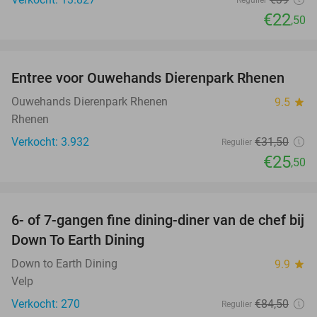
€22
,50
favorite_border
Entree voor Ouwehands Dierenpark Rhenen
19%
Ouwehands Dierenpark Rhenen
9.5
star
Rhenen
Verkocht: 3.932
€31
,50
Regulier
€25
,50
favorite_border
6- of 7-gangen fine dining-diner van de chef bij
36%
Down To Earth Dining
Down to Earth Dining
9.9
star
Velp
Verkocht: 270
€84
,50
Regulier