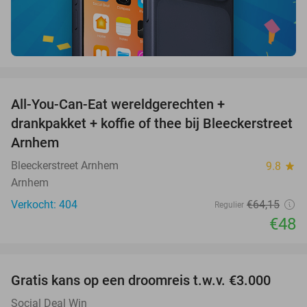
favorite_border
All-You-Can-Eat wereldgerechten +
25%
drankpakket + koffie of thee bij Bleeckerstreet
Arnhem
Bleeckerstreet Arnhem
9.8
star
Arnhem
Verkocht: 404
€64
,15
Regulier
€48
favorite_border
Gratis kans op een droomreis t.w.v. €3.000
Social Deal Win