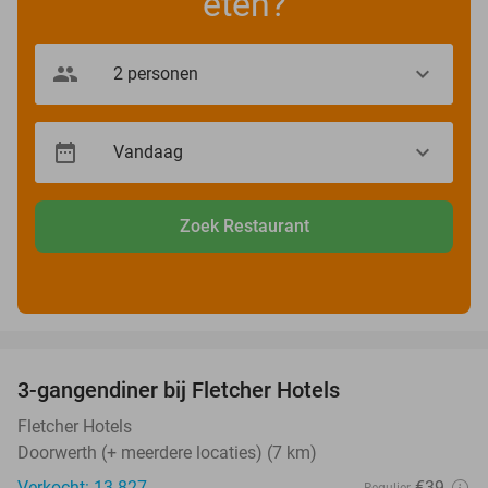
eten?
Zoek Restaurant
favorite_border
3-gangendiner bij Fletcher Hotels
42%
Fletcher Hotels
Doorwerth (+ meerdere locaties) (7 km)
Verkocht: 13.827
€39
Regulier