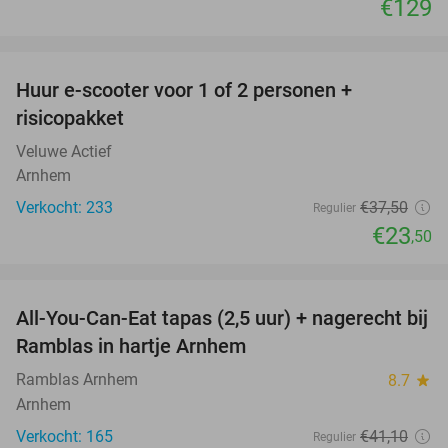
€129
favorite_border
Huur e-scooter voor 1 of 2 personen +
37%
risicopakket
Veluwe Actief
Arnhem
Verkocht: 233
€37
,50
Regulier
€23
,50
favorite_border
All-You-Can-Eat tapas (2,5 uur) + nagerecht bij
34%
Ramblas in hartje Arnhem
Ramblas Arnhem
8.7
star
Arnhem
Verkocht: 165
€41
,10
Regulier