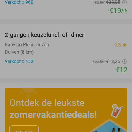
Verkocht: 960
€33
,95
Regulier
€19
,95
favorite_border
2-gangen keuzelunch of -diner
34%
Babylon Plein Duiven
9.8
star
Duiven (6 km)
Verkocht: 452
€18
,25
Regulier
€12
Ontdek de leukste
zomervakantiedeals
!