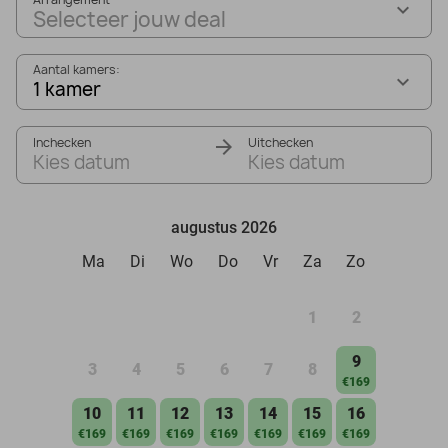
Selecteer jouw deal
Aantal kamers:
1 kamer
Inchecken
Uitchecken
Kies datum
Kies datum
augustus 2026
Ma
Di
Wo
Do
Vr
Za
Zo
1
2
9
3
4
5
6
7
8
€169
10
11
12
13
14
15
16
€169
€169
€169
€169
€169
€169
€169