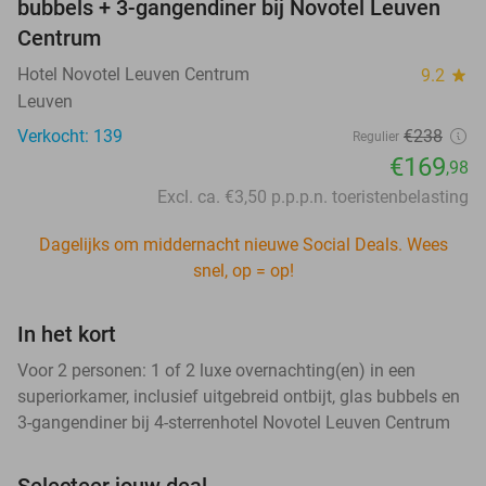
bubbels + 3-gangendiner bij Novotel Leuven
Centrum
Hotel Novotel Leuven Centrum
9.2
star
Leuven
Verkocht: 139
€238
Regulier
€169
,98
Excl. ca. €3,50 p.p.p.n. toeristenbelasting
Dagelijks om middernacht nieuwe Social Deals. Wees
snel, op = op!
In het kort
Voor 2 personen: 1 of 2 luxe overnachting(en) in een
superiorkamer, inclusief uitgebreid ontbijt, glas bubbels en
3-gangendiner bij 4-sterrenhotel Novotel Leuven Centrum
Selecteer jouw deal