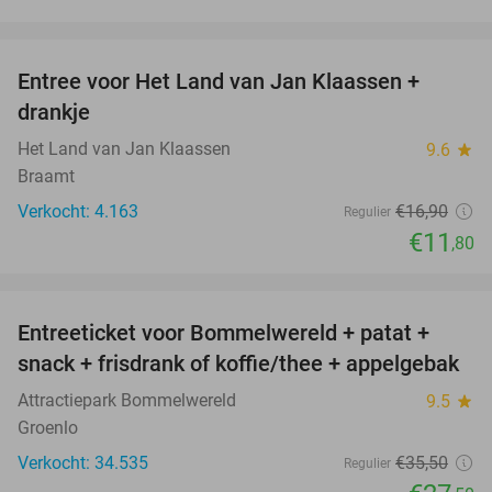
favorite_border
Entree voor Het Land van Jan Klaassen +
30%
drankje
Het Land van Jan Klaassen
9.6
star
Braamt
Verkocht: 4.163
€16
,90
Regulier
€11
,80
favorite_border
Entreeticket voor Bommelwereld + patat +
23%
snack + frisdrank of koffie/thee + appelgebak
Attractiepark Bommelwereld
9.5
star
Groenlo
Verkocht: 34.535
€35
,50
Regulier