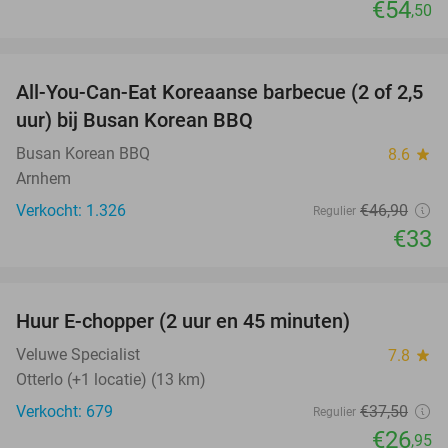
€54
,50
favorite_border
All-You-Can-Eat Koreaanse barbecue (2 of 2,5
30%
uur) bij Busan Korean BBQ
Busan Korean BBQ
8.6
star
Arnhem
Verkocht: 1.326
€46
,90
Regulier
€33
favorite_border
Huur E-chopper (2 uur en 45 minuten)
28%
Veluwe Specialist
7.8
star
Otterlo (+1 locatie) (13 km)
Verkocht: 679
€37
,50
Regulier
€26
,95