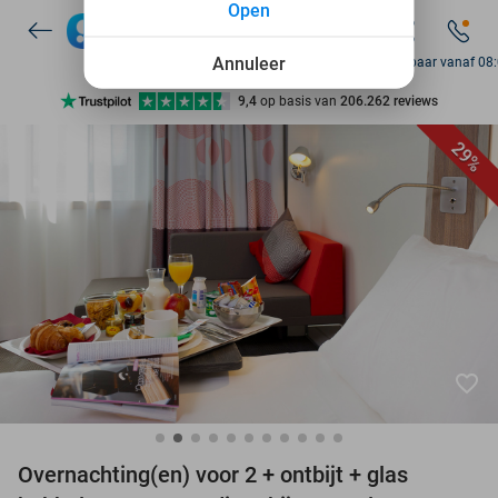
Open
7 dagen per week beschikbaar
10+ miljoen leden
Annuleer
Bereikbaar vanaf 08
9,4
op basis van
206.262 reviews
Ontdek 15.000+ deals
29%
7 dagen per week beschikbaar
10+ miljoen leden
favorite_border
Overnachting(en) voor 2 + ontbijt + glas