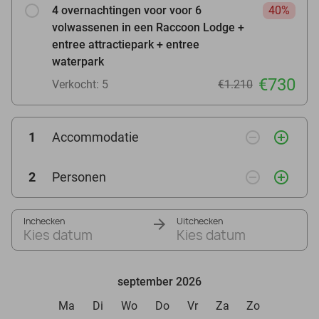
4 overnachtingen voor voor 6
40%
volwassenen in een Raccoon Lodge +
entree attractiepark + entree
waterpark
€730
Verkocht: 5
€1.210
remove_circle_outline
add_circle_outline
1
Accommodatie
remove_circle_outline
add_circle_outline
2
Personen
Inchecken
Uitchecken
Kies datum
Kies datum
september 2026
Ma
Di
Wo
Do
Vr
Za
Zo