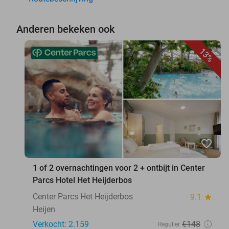
Anderen bekeken ook
13%
favorite_border
1 of 2 overnachtingen voor 2 + ontbijt in Center
Parcs Hotel Het Heijderbos
Center Parcs Het Heijderbos
9.1
star
Heijen
Verkocht: 2.159
€148
Regulier