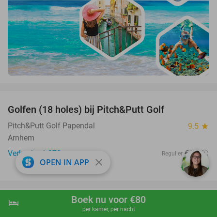
favorite_border
Golfen (18 holes) bij Pitch&Putt Golf
39%
Pitch&Putt Golf Papendal
9.5
star
Arnhem
Verkocht: 1.370
€19
Regulier
close
OPEN IN APP
€11
,50
favorite_border
Boek nu voor €80
hotel
shopping_cart
Boek nu
navigate_next
Indiaas 3-gangendiner naar keuze bij
34%
per kamer, per nacht