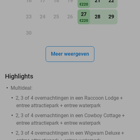
16
17
18
19
21
22
€220
27
23
24
25
26
28
29
€220
30
Meer weergeven
Highlights
Multideal:
2, 3 of 4 overnachtingen in een Raccoon Lodge +
entree attractiepark + entree waterpark
2, 3 of 4 overnachtingen in een Cowboy Cottage +
entree attractiepark + entree waterpark
2, 3 of 4 overnachtingen in een Wigwam Deluxe +