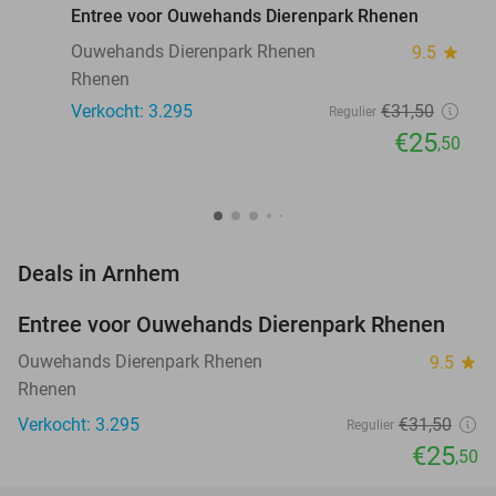
Entree voor Ouwehands Dierenpark Rhenen
Ouwehands Dierenpark Rhenen
9.5
star
Rhenen
Verkocht: 3.295
€31
,50
Regulier
€25
,50
favorite_border
Deals in Arnhem
Entree voor Ouwehands Dierenpark Rhenen
19%
Ouwehands Dierenpark Rhenen
9.5
star
Rhenen
Verkocht: 3.295
€31
,50
Regulier
€25
,50
favorite_border