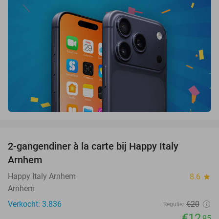
favorite_border
2-gangendiner à la carte bij Happy Italy
35%
Arnhem
Happy Italy Arnhem
8.6
star
Arnhem
Verkocht: 3.836
€20
Regulier
€12
,95