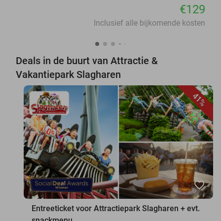
€129
Inclusief alle bijkomende kosten
Deals in de buurt van Attractie &
Vakantiepark Slagharen
41%
favorite_border
Entreeticket voor Attractiepark Slagharen + evt.
snackmenu