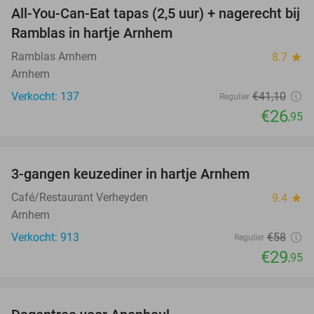
All-You-Can-Eat tapas (2,5 uur) + nagerecht bij
34%
Ramblas in hartje Arnhem
Ramblas Arnhem
8.7
star
Arnhem
Verkocht: 137
€41
,10
Regulier
€26
,95
favorite_border
3-gangen keuzediner in hartje Arnhem
48%
Café/Restaurant Verheyden
9.4
star
Arnhem
Verkocht: 913
€58
Regulier
€29
,95
favorite_border