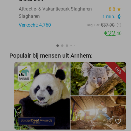
Attractie- & Vakantiepark Slagharen
8.8
star
Slagharen
1 min.
directions_walk
Verkocht: 4.760
€37
,90
Regulier
€22
,40
Populair bij mensen uit Arnhem:
19%
favorite_border