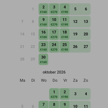
2
3
4
1
5
6
€160
€270
€190
9
10
11
7
8
12
13
€160
€270
€190
16
17
18
14
15
19
20
€160
€270
€190
23
24
25
21
22
26
27
€160
€270
€190
30
28
29
€160
oktober 2026
Ma
Di
Wo
Do
Vr
Za
Zo
1
2
3
4
€270
€190
7
8
9
5
6
10
11