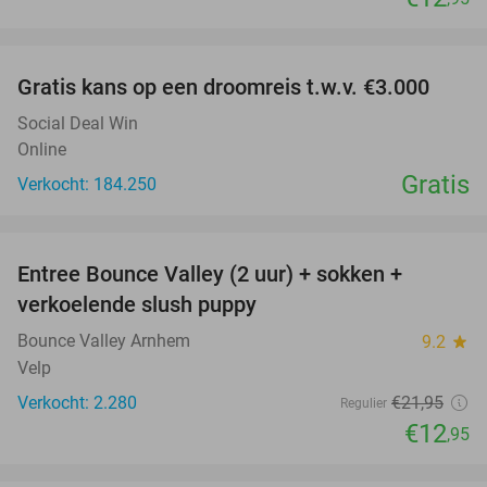
favorite_border
Gratis kans op een droomreis t.w.v. €3.000
Social Deal Win
Online
Gratis
Verkocht: 184.250
favorite_border
Entree Bounce Valley (2 uur) + sokken +
41%
verkoelende slush puppy
Bounce Valley Arnhem
9.2
star
Velp
Verkocht: 2.280
€21
,95
Regulier
€12
,95