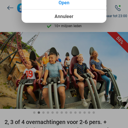
Open
7 dagen per week beschikbaar
10+ miljoen leden
Annuleer
Bereikbaar tot 23:00
9,4
op basis van
206.004 reviews
Ontdek 15.000+ deals
55%
7 dagen per week beschikbaar
10+ miljoen leden
favorite_border
2, 3 of 4 overnachtingen voor 2-6 pers. +