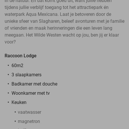
in de natuur. En dat komt goed uit, want jullie hebben
tijdens jullie verblijf toegang tot het attractiepark én
waterpark Aqua Mexicana. Laat je betoveren door de
unieke sfeer van Slagharen, beleef avonturen met je familie
of vrienden en maak herinneringen die een leven lang
meegaan. Het Wilde Westen wacht op jou, ben jij er klaar
voor?
Raccoon Lodge
60m2
3 slaapkamers
Badkamer met douche
Woonkamer met tv
Keuken
vaatwasser
magnetron