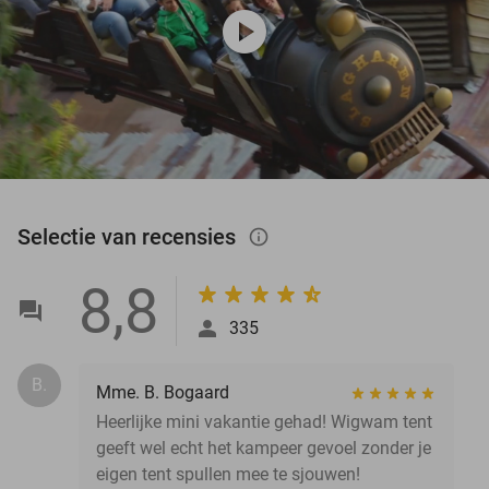
play_circle
Selectie van recensies
info_outlined
8,8
335
B.
Mme. B. Bogaard
Heerlijke mini vakantie gehad! Wigwam tent
geeft wel echt het kampeer gevoel zonder je
eigen tent spullen mee te sjouwen!