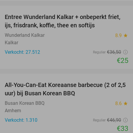
favorite_border
Entree Wunderland Kalkar + onbeperkt friet,
32%
ijs, frisdrank, koffie, thee en softijs
Wunderland Kalkar
8.9
star
Kalkar
Verkocht: 27.512
€36
,50
Regulier
€25
favorite_border
All-You-Can-Eat Koreaanse barbecue (2 of 2,5
30%
uur) bij Busan Korean BBQ
Busan Korean BBQ
8.6
star
Arnhem
Verkocht: 1.310
€46
,90
Regulier
€33