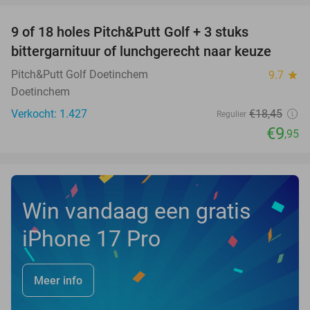
9 of 18 holes Pitch&Putt Golf + 3 stuks
46%
bittergarnituur of lunchgerecht naar keuze
Pitch&Putt Golf Doetinchem
9.7
star
Doetinchem
Verkocht: 1.427
€18
,45
Regulier
€9
,95
Win vandaag een gratis
iPhone 17 Pro
Meer info