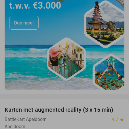
t.w.v. €3.000
Doe mee!
favorite_border
Karten met augmented reality (3 x 15 min)
35%
BattleKart Apeldoorn
9.7
star
Apeldoorn