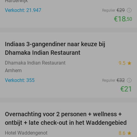
Harderwijk
Verkocht: 21.947
€29
Regulier
€18
,50
favorite_border
Indiaas 3-gangendiner naar keuze bij
34%
Dhamaka Indian Restaurant
Dhamaka Indian Restaurant
9.5
star
Arnhem
Verkocht: 355
€32
Regulier
€21
favorite_border
Overnachting voor 2 personen + wellness +
66%
ontbijt + late check-out in het Waddengebied
Hotel Waddengenot
8.6
star