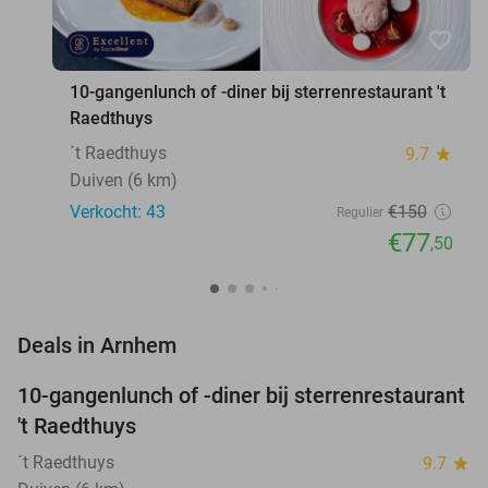
favorite_border
10-gangenlunch of -diner bij sterrenrestaurant 't
Raedthuys
´t Raedthuys
9.7
star
Duiven (6 km)
Verkocht: 43
€150
Regulier
€77
,50
favorite_border
Deals in Arnhem
10-gangenlunch of -diner bij sterrenrestaurant
48%
NEW
't Raedthuys
TODAY
´t Raedthuys
9.7
star