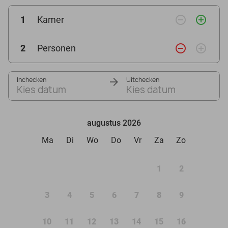
remove_circle_outline
add_circle_outline
1
Kamer
remove_circle_outline
add_circle_outline
2
Personen
Inchecken
Uitchecken
Kies datum
Kies datum
augustus 2026
Ma
Di
Wo
Do
Vr
Za
Zo
1
2
3
4
5
6
7
8
9
10
11
12
13
14
15
16