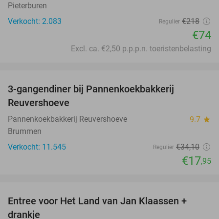
Pieterburen
Verkocht: 2.083
€218
Regulier
€74
Excl. ca. €2,50 p.p.p.n. toeristenbelasting
favorite_border
3-gangendiner bij Pannenkoekbakkerij
47%
Reuvershoeve
Pannenkoekbakkerij Reuvershoeve
9.7
star
Brummen
Verkocht: 11.545
€34
,10
Regulier
€17
,95
favorite_border
Entree voor Het Land van Jan Klaassen +
30%
drankje