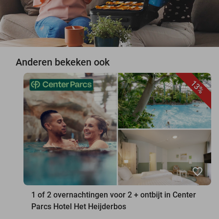
Anderen bekeken ook
13%
favorite_border
1 of 2 overnachtingen voor 2 + ontbijt in Center
Parcs Hotel Het Heijderbos