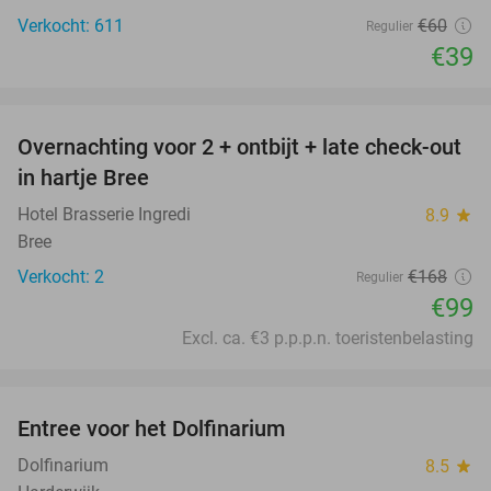
Verkocht: 611
€60
Regulier
€39
favorite_border
Overnachting voor 2 + ontbijt + late check-out
41%
NEW
in hartje Bree
TODAY
Hotel Brasserie Ingredi
8.9
star
Bree
Verkocht: 2
€168
Regulier
€99
Excl. ca. €3 p.p.p.n. toeristenbelasting
favorite_border
Entree voor het Dolfinarium
36%
Dolfinarium
8.5
star