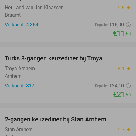
Het Land van Jan Klaassen
9.6
star
Braamt
Verkocht: 4.354
€16
,90
Regulier
€11
,80
favorite_border
Turks 3-gangen keuzediner bij Troya
36%
Troya Arnhem
8.1
star
Arnhem
Verkocht: 817
€34
,10
Regulier
€21
,95
favorite_border
2-gangen keuzediner bij Stan Arnhem
42%
Stan Arnhem
9.7
star