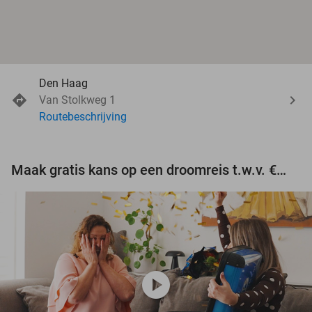
Den Haag
Van Stolkweg 1
Routebeschrijving
Maak gratis kans op een droomreis t.w.v. €3.000!
play_circle