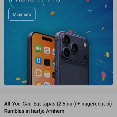
Meer info
favorite_border
All-You-Can-Eat tapas (2,5 uur) + nagerecht bij
34%
Ramblas in hartje Arnhem