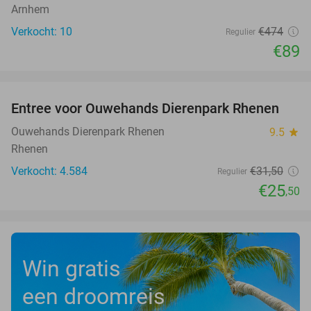
Arnhem
Verkocht: 10
€474
Regulier
€89
favorite_border
Entree voor Ouwehands Dierenpark Rhenen
19%
Ouwehands Dierenpark Rhenen
9.5
star
Rhenen
Verkocht: 4.584
€31
,50
Regulier
€25
,50
Win gratis
een droomreis