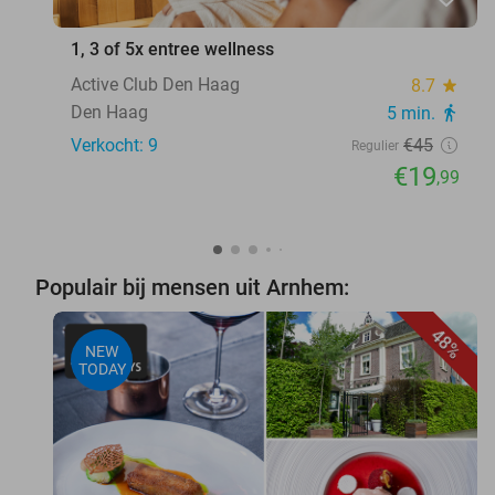
1, 3 of 5x entree wellness
Active Club Den Haag
8.7
star
Den Haag
5 min.
directions_walk
Verkocht: 9
€45
Regulier
€19
,99
Populair bij mensen uit Arnhem:
48%
NEW
TODAY