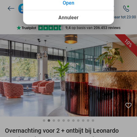
Open
7 dagen per week beschikbaar
10+ miljoen leden
Annuleer
Bereikbaar tot 23:00
9,4
op basis van
206.453 reviews
Ontdek 15.000+ deals
10%
7 dagen per week beschikbaar
10+ miljoen leden
favorite_border
Overnachting voor 2 + ontbijt bij Leonardo