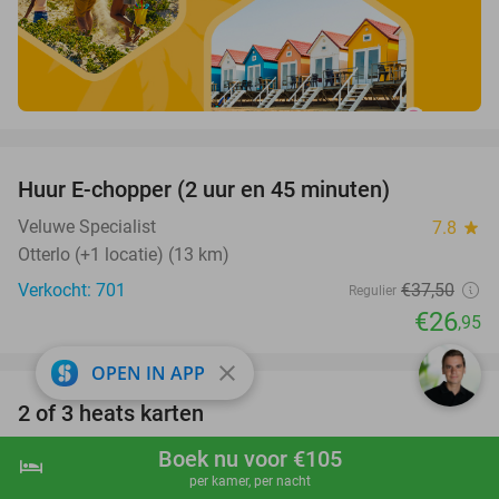
favorite_border
Huur E-chopper (2 uur en 45 minuten)
28%
Veluwe Specialist
7.8
star
Otterlo (+1 locatie) (13 km)
Verkocht: 701
€37
,50
Regulier
€26
,95
favorite_border
close
OPEN IN APP
2 of 3 heats karten
29%
Planet Awesome Nijmegen
9.0
star
Boek nu voor €105
hotel
shopping_cart
Boek nu
navigate_next
Nijmegen (13 km)
per kamer, per nacht