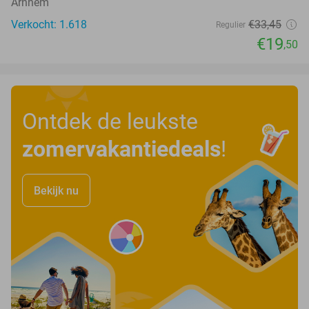
Arnhem
Verkocht: 1.618
€33
,45
Regulier
€19
,50
Ontdek de leukste
zomervakantiedeals
!
Bekijk nu