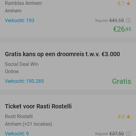
Ramblas Arnhem
8.7
star
Arnhem
Verkocht: 193
€41
,10
Regulier
€26
,95
favorite_border
Gratis kans op een droomreis t.w.v. €3.000
Social Deal Win
Online
Gratis
Verkocht: 190.285
favorite_border
Ticket voor Rasti Rostelli
20%
NEW
TODAY
Rasti Rostelli
9.0
star
Arnhem (+21 locaties)
Verkocht: 9
€37
,50
Regulier