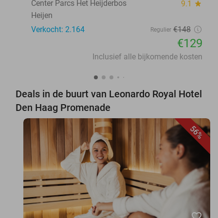
Center Parcs Het Heijderbos
9.1
star
Heijen
Verkocht: 2.164
€148
Regulier
€129
Inclusief alle bijkomende kosten
Deals in de buurt van Leonardo Royal Hotel
Den Haag Promenade
56%
favorite_border