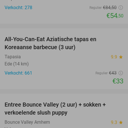
Verkocht: 278
€84
,50
Regulier
€54
,50
favorite_border
All-You-Can-Eat Aziatische tapas en
23%
Koreaanse barbecue (3 uur)
Tapasia
9.9
star
Ede (14 km)
Verkocht: 661
€43
Regulier
€33
favorite_border
Entree Bounce Valley (2 uur) + sokken +
41%
verkoelende slush puppy
Bounce Valley Arnhem
9.3
star