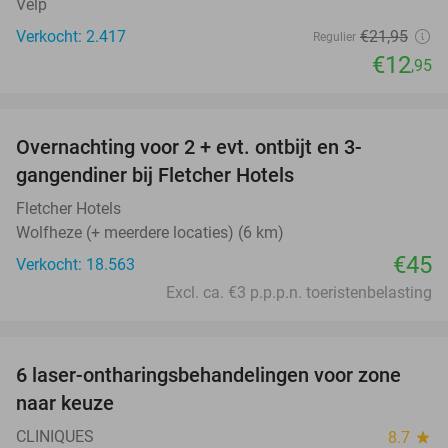
Velp
Verkocht: 2.417
€21
,95
Regulier
€12
,95
favorite_border
Overnachting voor 2 + evt. ontbijt en 3-
gangendiner bij Fletcher Hotels
Fletcher Hotels
Wolfheze (+ meerdere locaties) (6 km)
€45
Verkocht: 18.563
Excl. ca. €3 p.p.p.n. toeristenbelasting
favorite_border
6 laser-ontharingsbehandelingen voor zone
81%
naar keuze
CLINIQUES
8.7
star