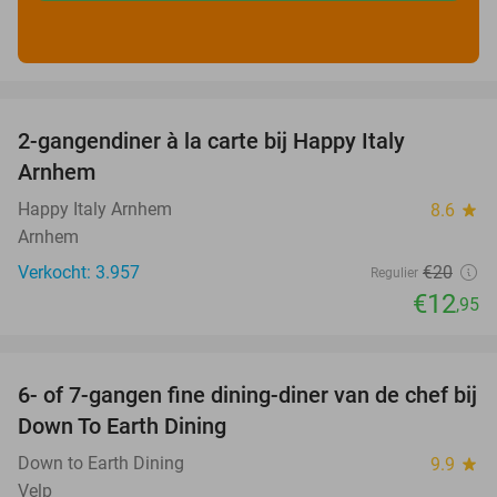
favorite_border
2-gangendiner à la carte bij Happy Italy
35%
Arnhem
Happy Italy Arnhem
8.6
star
Arnhem
Verkocht: 3.957
€20
Regulier
€12
,95
favorite_border
6- of 7-gangen fine dining-diner van de chef bij
36%
Down To Earth Dining
Down to Earth Dining
9.9
star
Velp