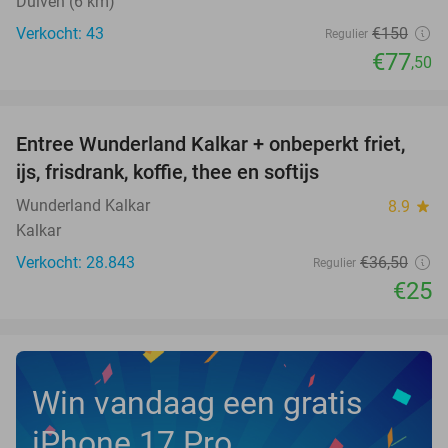
Duiven (6 km)
Verkocht: 43
€150
Regulier
€77
,50
favorite_border
Entree Wunderland Kalkar + onbeperkt friet,
32%
ijs, frisdrank, koffie, thee en softijs
Wunderland Kalkar
8.9
star
Kalkar
Verkocht: 28.843
€36
,50
Regulier
€25
Win vandaag een gratis
iPhone 17 Pro