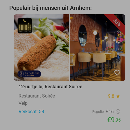
Populair bij mensen uit Arnhem:
38%
favorite_border
12-uurtje bij Restaurant Soirée
Restaurant Soirée
9.8
star
Velp
Verkocht: 58
€16
Regulier
€9
,95