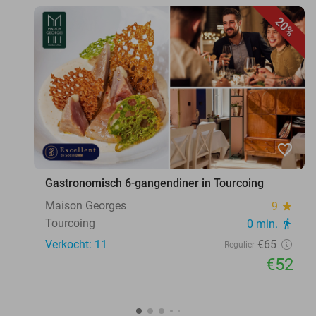
20%
favorite_border
Gastronomisch 6-gangendiner in Tourcoing
Maison Georges
9
star
Tourcoing
0 min.
directions_walk
Verkocht: 11
€65
Regulier
€52