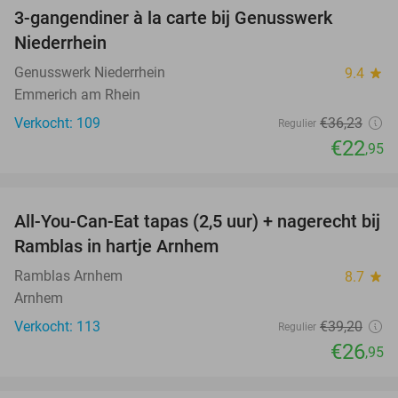
3-gangendiner à la carte bij Genusswerk
37%
Niederrhein
Genusswerk Niederrhein
9.4
star
Emmerich am Rhein
Verkocht: 109
€36
,23
Regulier
€22
,95
favorite_border
All-You-Can-Eat tapas (2,5 uur) + nagerecht bij
31%
Ramblas in hartje Arnhem
Ramblas Arnhem
8.7
star
Arnhem
Verkocht: 113
€39
,20
Regulier
€26
,95
favorite_border