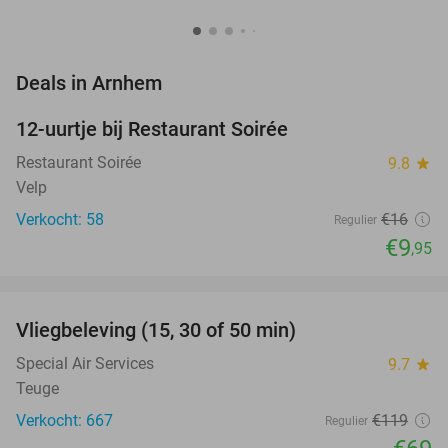
favorite_border
Deals in Arnhem
12-uurtje bij Restaurant Soirée
38%
Restaurant Soirée
9.8
star
Velp
Verkocht: 58
€16
Regulier
€9
,95
favorite_border
Vliegbeleving (15, 30 of 50 min)
42%
Special Air Services
9.7
star
Teuge
Verkocht: 667
€119
Regulier