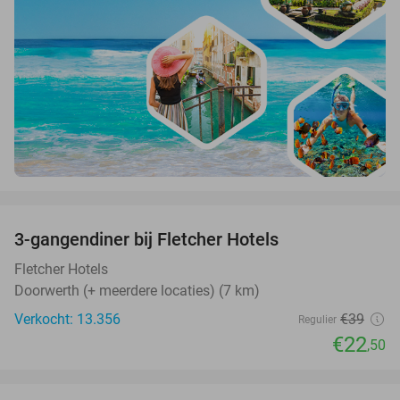
favorite_border
3-gangendiner bij Fletcher Hotels
42%
Fletcher Hotels
Doorwerth (+ meerdere locaties) (7 km)
Verkocht: 13.356
€39
Regulier
€22
,50
favorite_border