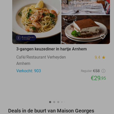
favorite_border
3-gangen keuzediner in hartje Arnhem
Café/Restaurant Verheyden
9.4
star
Arnhem
Verkocht: 903
€58
Regulier
€29
,95
Deals in de buurt van Maison Georges