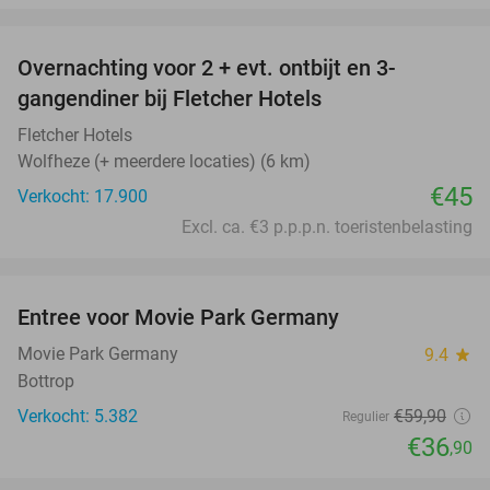
favorite_border
Overnachting voor 2 + evt. ontbijt en 3-
gangendiner bij Fletcher Hotels
Fletcher Hotels
Wolfheze (+ meerdere locaties) (6 km)
€45
Verkocht: 17.900
Excl. ca. €3 p.p.p.n. toeristenbelasting
favorite_border
Entree voor Movie Park Germany
38%
Movie Park Germany
9.4
star
Bottrop
Verkocht: 5.382
€59
,90
Regulier
€36
,90
favorite_border