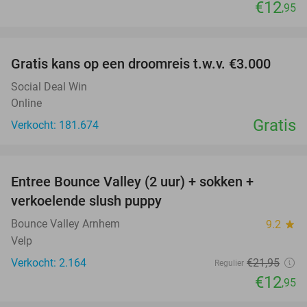
€12
,95
favorite_border
Gratis kans op een droomreis t.w.v. €3.000
Social Deal Win
Online
Gratis
Verkocht: 181.674
favorite_border
Entree Bounce Valley (2 uur) + sokken +
41%
verkoelende slush puppy
Bounce Valley Arnhem
9.2
star
Velp
Verkocht: 2.164
€21
,95
Regulier
€12
,95