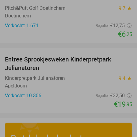
Pitch&Putt Golf Doetinchem
9.7
star
Doetinchem
Verkocht: 1.671
€12
,75
Regulier
€6
,25
favorite_border
Entree Sprookjesweken Kinderpretpark
39%
Julianatoren
Kinderpretpark Julianatoren
9.4
star
Apeldoorn
Verkocht: 10.306
€32
,50
Regulier
€19
,95