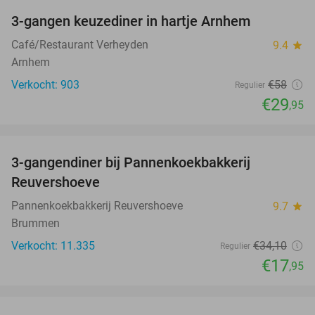
3-gangen keuzediner in hartje Arnhem
48%
Café/Restaurant Verheyden
9.4
star
Arnhem
Verkocht: 903
€58
Regulier
€29
,95
favorite_border
3-gangendiner bij Pannenkoekbakkerij
47%
Reuvershoeve
Pannenkoekbakkerij Reuvershoeve
9.7
star
Brummen
Verkocht: 11.335
€34
,10
Regulier
€17
,95
favorite_border