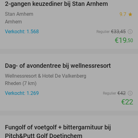
2-gangen keuzediner bij Stan Arnhem
42%
Stan Arnhem
9.7
star
Arnhem
Verkocht: 1.568
€33
,45
Regulier
€19
,50
favorite_border
Dag- of avondentree bij wellnessresort
48%
Wellnessresort & Hotel De Valkenberg
Rheden (7 km)
Verkocht: 1.269
€42
Regulier
€22
favorite_border
Fungolf of voetgolf + bittergarnituur bij
51%
Pitch&Putt Golf Doetinchem