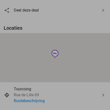
Deel deze deal
Locaties
hotel
Tourcoing
Rue de Lille 69
Routebeschrijving