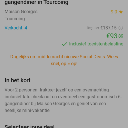
gangendiner in Tourcoing
Maison Georges
9.0
star
Tourcoing
Verkocht: 4
€137
,15
Regulier
€93
,89
Inclusief toeristenbelasting
Dagelijks om middernacht nieuwe Social Deals. Wees
snel, op = op!
In het kort
Voor 2 personen: trakteer jezelf op een overnachting
inclusief late check-out en eventueel een gastronomisch 6-
gangendiner bij Maison Georges en geniet van een
heerlijke mini-vakantie
Selecteer jouw deal