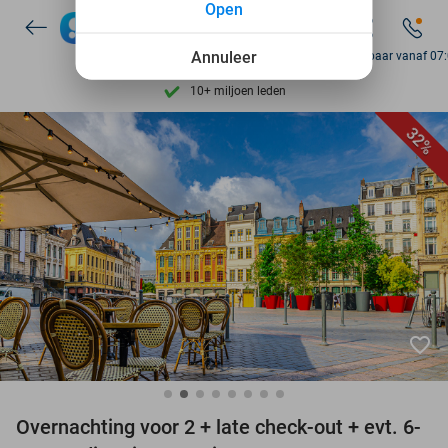
Open
7 dagen per week beschikbaar
10+ miljoen leden
Annuleer
Bereikbaar vanaf 07
9,4
op basis van
205.790 reviews
Ontdek 15.000+ deals
32%
7 dagen per week beschikbaar
10+ miljoen leden
favorite_border
Overnachting voor 2 + late check-out + evt. 6-