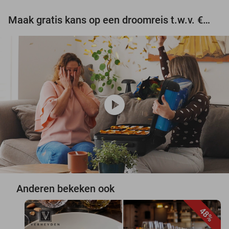
Maak gratis kans op een droomreis t.w.v. €3.000!
play_circle
Anderen bekeken ook
48%