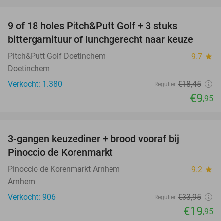
favorite_border
9 of 18 holes Pitch&Putt Golf + 3 stuks
46%
bittergarnituur of lunchgerecht naar keuze
Pitch&Putt Golf Doetinchem
9.7
star
Doetinchem
Verkocht: 1.380
€18
,45
Regulier
€9
,95
favorite_border
3-gangen keuzediner + brood vooraf bij
41%
Pinoccio de Korenmarkt
Pinoccio de Korenmarkt Arnhem
9.2
star
Arnhem
Verkocht: 906
€33
,95
Regulier
€19
,95