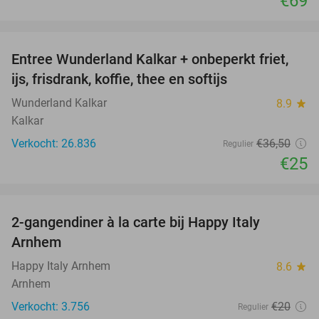
€69
favorite_border
Entree Wunderland Kalkar + onbeperkt friet,
32%
ijs, frisdrank, koffie, thee en softijs
Wunderland Kalkar
8.9
star
Kalkar
Verkocht: 26.836
€36
,50
Regulier
€25
favorite_border
2-gangendiner à la carte bij Happy Italy
35%
Arnhem
Happy Italy Arnhem
8.6
star
Arnhem
Verkocht: 3.756
€20
Regulier