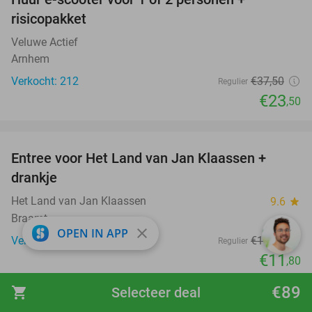
37%
risicopakket
Veluwe Actief
Arnhem
Verkocht: 212
€37
,50
Regulier
€23
,50
favorite_border
Entree voor Het Land van Jan Klaassen +
30%
drankje
Het Land van Jan Klaassen
9.6
star
Braamt
close
OPEN IN APP
Verkocht: 3.649
€16
,90
Regulier
€11
,80
favorite_border
€89
shopping_cart
Selecteer deal