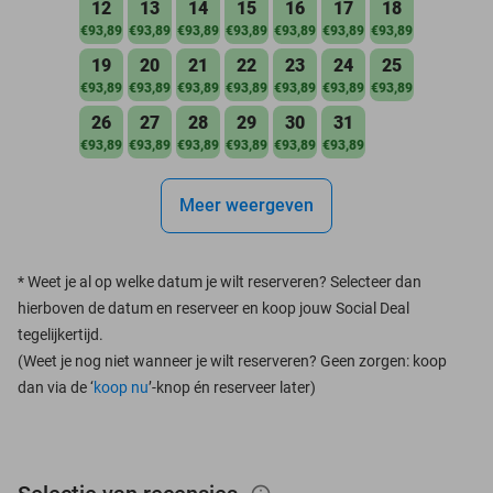
12
13
14
15
16
17
18
€93,89
€93,89
€93,89
€93,89
€93,89
€93,89
€93,89
19
20
21
22
23
24
25
€93,89
€93,89
€93,89
€93,89
€93,89
€93,89
€93,89
26
27
28
29
30
31
€93,89
€93,89
€93,89
€93,89
€93,89
€93,89
Meer weergeven
*
Weet je al op welke datum je wilt reserveren? Selecteer dan
hierboven de datum en reserveer en koop jouw Social Deal
tegelijkertijd.
(Weet je nog niet wanneer je wilt reserveren? Geen zorgen: koop
dan via de ‘
koop nu
’-knop én reserveer later)