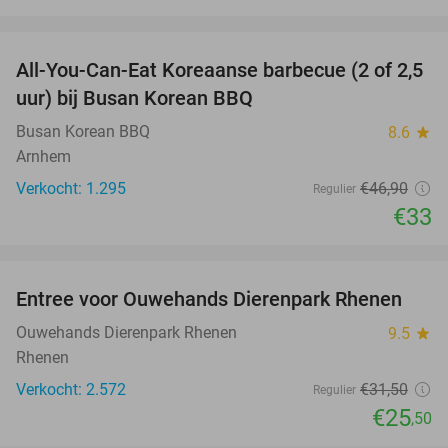
favorite_border
All-You-Can-Eat Koreaanse barbecue (2 of 2,5
30%
uur) bij Busan Korean BBQ
Busan Korean BBQ
8.6
star
Arnhem
Verkocht: 1.295
€46
,90
Regulier
€33
favorite_border
Entree voor Ouwehands Dierenpark Rhenen
19%
Ouwehands Dierenpark Rhenen
9.5
star
Rhenen
Verkocht: 2.572
€31
,50
Regulier
€25
,50