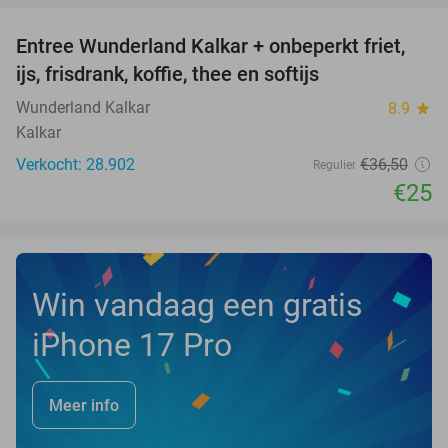
Entree Wunderland Kalkar + onbeperkt friet,
32%
ijs, frisdrank, koffie, thee en softijs
Wunderland Kalkar
8.9
star
Kalkar
Verkocht: 28.902
€36
,50
Regulier
€25
Win vandaag een gratis
iPhone 17 Pro
Meer info