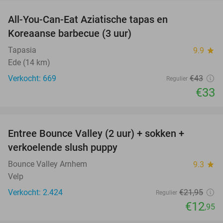
All-You-Can-Eat Aziatische tapas en
23%
Koreaanse barbecue (3 uur)
Tapasia
9.9
star
Ede (14 km)
Verkocht: 669
€43
Regulier
€33
favorite_border
Entree Bounce Valley (2 uur) + sokken +
41%
verkoelende slush puppy
Bounce Valley Arnhem
9.3
star
Velp
Verkocht: 2.424
€21
,95
Regulier
€12
,95
favorite_border