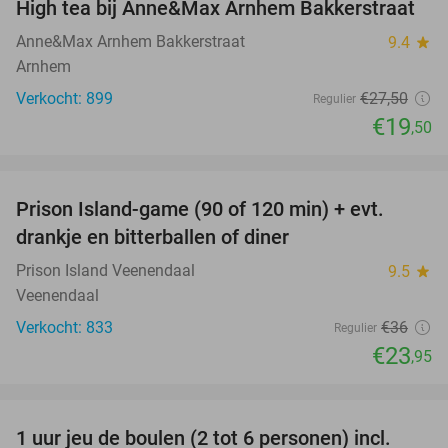
High tea bij Anne&Max Arnhem Bakkerstraat
29%
Anne&Max Arnhem Bakkerstraat
9.4
star
Arnhem
Verkocht: 899
€27
,50
Regulier
€19
,50
favorite_border
Prison Island-game (90 of 120 min) + evt.
33%
drankje en bitterballen of diner
Prison Island Veenendaal
9.5
star
Veenendaal
Verkocht: 833
€36
Regulier
€23
,95
favorite_border
1 uur jeu de boulen (2 tot 6 personen) incl.
47%