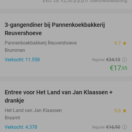
Excl. ca. €2,50 p.p.p.n. toeristenbelasting
favorite_border
3-gangendiner bij Pannenkoekbakkerij
47%
Reuvershoeve
Pannenkoekbakkerij Reuvershoeve
9.7
star
Brummen
Verkocht: 11.558
€34
,10
Regulier
€17
,95
favorite_border
Entree voor Het Land van Jan Klaassen +
30%
drankje
Het Land van Jan Klaassen
9.6
star
Braamt
Verkocht: 4.378
€16
,90
Regulier