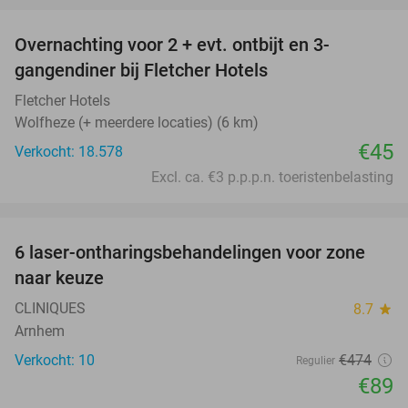
Overnachting voor 2 + evt. ontbijt en 3-
gangendiner bij Fletcher Hotels
Fletcher Hotels
Wolfheze (+ meerdere locaties) (6 km)
€45
Verkocht: 18.578
Excl. ca. €3 p.p.p.n. toeristenbelasting
favorite_border
6 laser-ontharingsbehandelingen voor zone
81%
naar keuze
CLINIQUES
8.7
star
Arnhem
Verkocht: 10
€474
Regulier
€89