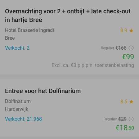
Overnachting voor 2 + ontbijt + late check-out
41%
NEW
in hartje Bree
TODAY
Hotel Brasserie Ingredi
8.9
star
Bree
Verkocht: 2
€168
Regulier
€99
Excl. ca. €3 p.p.p.n. toeristenbelasting
favorite_border
Entree voor het Dolfinarium
36%
Dolfinarium
8.5
star
Harderwijk
Verkocht: 21.968
€29
Regulier
€18
,50
favorite_border