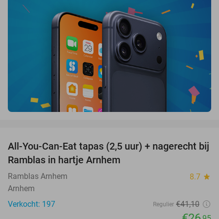
favorite_border
All-You-Can-Eat tapas (2,5 uur) + nagerecht bij
34%
Ramblas in hartje Arnhem
Ramblas Arnhem
8.7
star
Arnhem
Verkocht: 197
€41
,10
Regulier
€26
,95