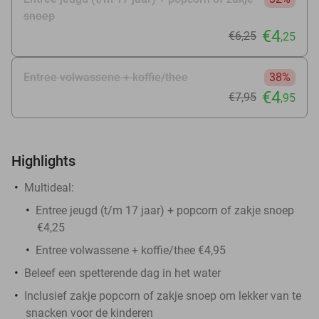
snoep
€4
€6
,25
,25
Entree volwassene + koffie/thee
38%
€4
€7
,95
,95
Highlights
Multideal:
Entree jeugd (t/m 17 jaar) + popcorn of zakje snoep
€4,25
Entree volwassene + koffie/thee €4,95
Beleef een spetterende dag in het water
Inclusief zakje popcorn of zakje snoep om lekker van te
snacken voor de kinderen