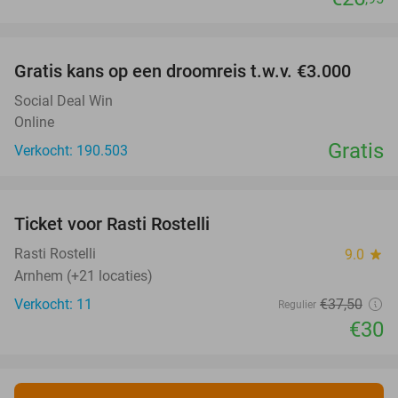
favorite_border
Gratis kans op een droomreis t.w.v. €3.000
Social Deal Win
Online
Gratis
Verkocht: 190.503
favorite_border
Ticket voor Rasti Rostelli
20%
NEW
TODAY
Rasti Rostelli
9.0
star
Arnhem (+21 locaties)
Verkocht: 11
€37
,50
Regulier
€30