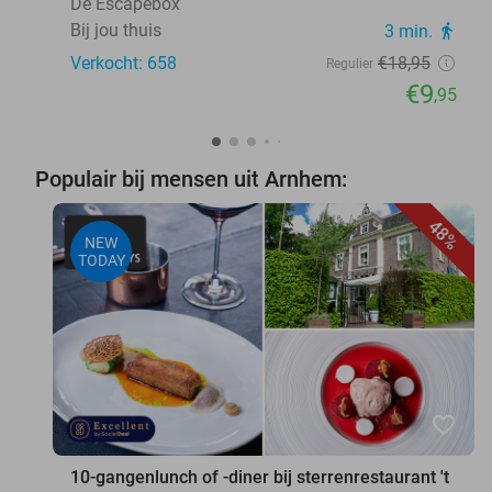
De Escapebox
Bij jou thuis
3 min.
directions_walk
Verkocht: 658
€18
,95
Regulier
€9
,95
Populair bij mensen uit Arnhem:
48%
NEW
TODAY
favorite_border
10-gangenlunch of -diner bij sterrenrestaurant 't