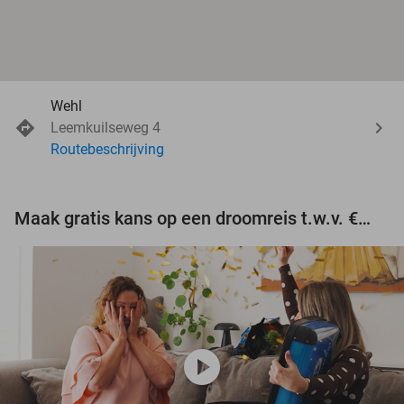
Wehl
Leemkuilseweg 4
Routebeschrijving
Maak gratis kans op een droomreis t.w.v. €3.000!
play_circle