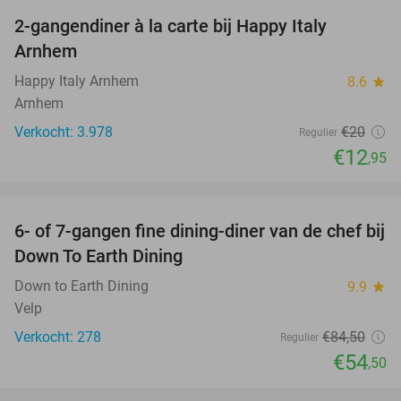
2-gangendiner à la carte bij Happy Italy
35%
Arnhem
Happy Italy Arnhem
8.6
star
Arnhem
Verkocht: 3.978
€20
Regulier
€12
,95
favorite_border
6- of 7-gangen fine dining-diner van de chef bij
36%
Down To Earth Dining
Down to Earth Dining
9.9
star
Velp
Verkocht: 278
€84
,50
Regulier
€54
,50
favorite_border