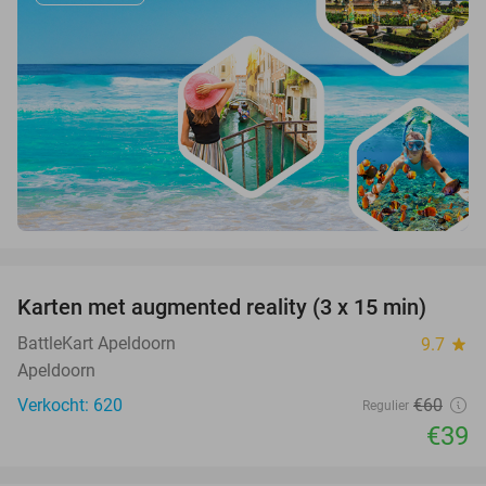
favorite_border
Karten met augmented reality (3 x 15 min)
35%
BattleKart Apeldoorn
9.7
star
Apeldoorn
Verkocht: 620
€60
Regulier
€39
favorite_border