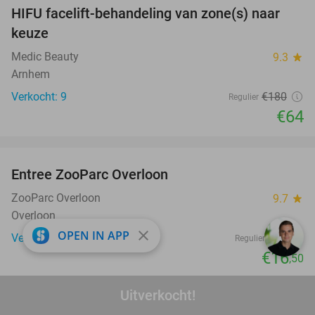
HIFU facelift-behandeling van zone(s) naar
64%
keuze
Medic Beauty
9.3
star
Arnhem
Verkocht: 9
€180
Regulier
€64
favorite_border
Entree ZooParc Overloon
34%
ZooParc Overloon
9.7
star
Overloon
close
OPEN IN APP
Verkocht: 1.056
€25
Regulier
€16
,50
favorite_border
Uitverkocht!