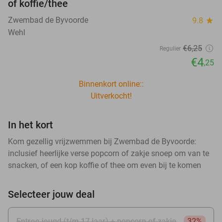
of koffie/thee
Zwembad de Byvoorde
9.8
star
Wehl
€6
,25
Regulier
€4
,25
Binnenkort online::
Uitverkocht!
In het kort
Kom gezellig vrijzwemmen bij Zwembad de Byvoorde:
inclusief heerlijke verse popcorn of zakje snoep om van te
snacken, of een kop koffie of thee om even bij te komen
Selecteer jouw deal
Entree jeugd (t/m 17 jaar) + popcorn of zakje
32%