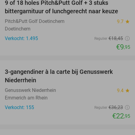
9 of 18 holes Pitch&Putt Golf + 3 stuks
46%
bittergarnituur of lunchgerecht naar keuze
Pitch&Putt Golf Doetinchem
9.7
star
Doetinchem
Verkocht: 1.495
€18
,45
Regulier
€9
,95
favorite_border
3-gangendiner à la carte bij Genusswerk
37%
Niederrhein
Genusswerk Niederrhein
9.4
star
Emmerich am Rhein
Verkocht: 155
€36
,23
Regulier
€22
,95
favorite_border