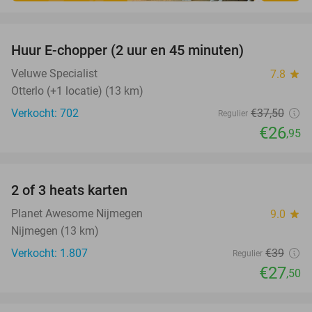
favorite_border
Huur E-chopper (2 uur en 45 minuten)
28%
Veluwe Specialist
7.8
star
Otterlo (+1 locatie) (13 km)
Verkocht: 702
€37
,50
Regulier
€26
,95
favorite_border
2 of 3 heats karten
29%
Planet Awesome Nijmegen
9.0
star
Nijmegen (13 km)
Verkocht: 1.807
€39
Regulier
€27
,50
favorite_border