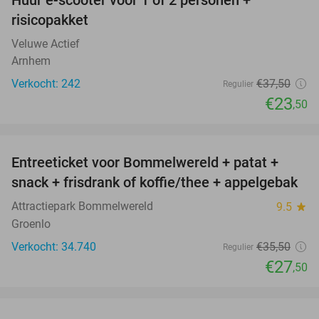
Huur e-scooter voor 1 of 2 personen +
37%
risicopakket
Veluwe Actief
Arnhem
Verkocht: 242
€37
,50
Regulier
€23
,50
favorite_border
Entreeticket voor Bommelwereld + patat +
23%
snack + frisdrank of koffie/thee + appelgebak
Attractiepark Bommelwereld
9.5
star
Groenlo
Verkocht: 34.740
€35
,50
Regulier
€27
,50
favorite_border