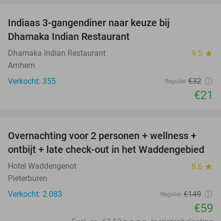
Indiaas 3-gangendiner naar keuze bij
34%
Dhamaka Indian Restaurant
Dhamaka Indian Restaurant
9.5
star
Arnhem
Verkocht: 355
€32
Regulier
€21
favorite_border
Overnachting voor 2 personen + wellness +
60%
ontbijt + late check-out in het Waddengebied
Hotel Waddengenot
8.6
star
Pieterburen
Verkocht: 2.083
€149
Regulier
€59