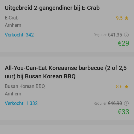
Uitgebreid 2-gangendiner bij E-Crab
30%
E-Crab
9.5
star
Arnhem
Verkocht: 342
€41
,35
Regulier
€29
favorite_border
All-You-Can-Eat Koreaanse barbecue (2 of 2,5
30%
uur) bij Busan Korean BBQ
Busan Korean BBQ
8.6
star
Arnhem
Verkocht: 1.332
€46
,90
Regulier
€33
favorite_border