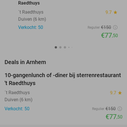
Raedthuys
´t Raedthuys
9.7
star
Duiven (6 km)
Verkocht: 50
€150
Regulier
€77
,50
favorite_border
Deals in Arnhem
10-gangenlunch of -diner bij sterrenrestaurant
48%
NEW
't Raedthuys
TODAY
´t Raedthuys
9.7
star
Duiven (6 km)
Verkocht: 50
€150
Regulier
€77
,50
favorite_border