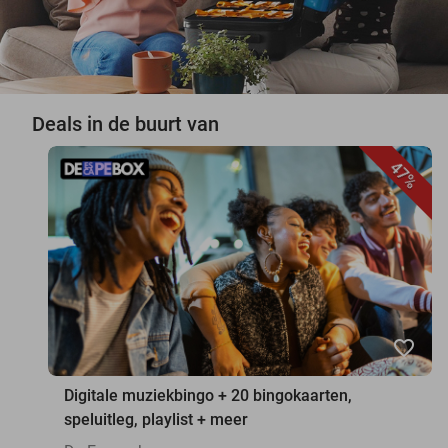
Deals in de buurt van
47%
favorite_border
Digitale muziekbingo + 20 bingokaarten,
speluitleg, playlist + meer