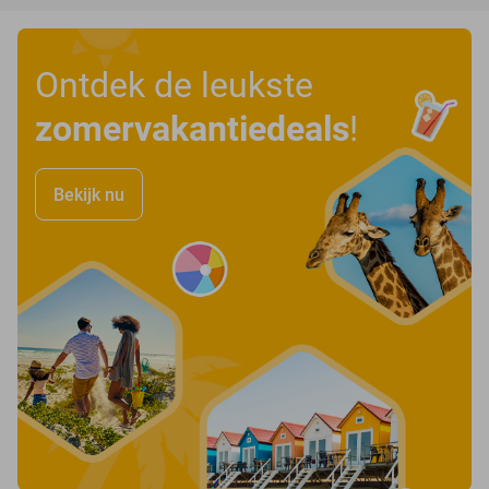
Ontdek de leukste
zomervakantiedeals
!
Bekijk nu