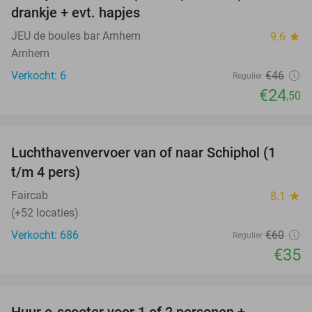
drankje + evt. hapjes
JEU de boules bar Arnhem
9.6
star
Arnhem
Verkocht: 6
€46
Regulier
€24
,50
favorite_border
Luchthavenvervoer van of naar Schiphol (1
42%
t/m 4 pers)
Faircab
8.1
star
(+52 locaties)
Verkocht: 686
€60
Regulier
€35
favorite_border