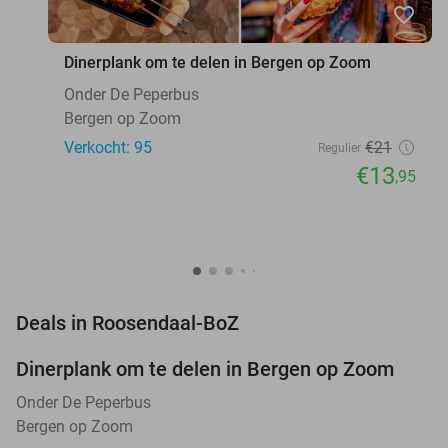
favorite_border
Dinerplank om te delen in Bergen op Zoom
Onder De Peperbus
Bergen op Zoom
Verkocht: 95
€21
Regulier
€13
,95
favorite_border
Deals in Roosendaal-BoZ
Dinerplank om te delen in Bergen op Zoom
34%
NEW
TODAY
Onder De Peperbus
Bergen op Zoom