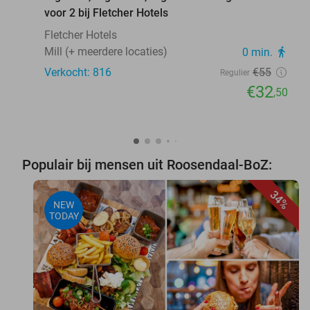
voor 2 bij Fletcher Hotels
Fletcher Hotels
Mill (+ meerdere locaties)
0 min.
directions_walk
Verkocht: 816
€55
Regulier
€32
,50
Populair bij mensen uit Roosendaal-BoZ:
34%
NEW
TODAY