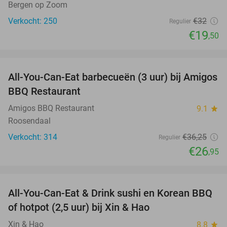
Bergen op Zoom
Verkocht: 250
€32
Regulier
€19
,50
favorite_border
All-You-Can-Eat barbecueën (3 uur) bij Amigos
26%
BBQ Restaurant
Amigos BBQ Restaurant
9.1
star
Roosendaal
Verkocht: 314
€36
,25
Regulier
€26
,95
favorite_border
All-You-Can-Eat & Drink sushi en Korean BBQ
20%
of hotpot (2,5 uur) bij Xin & Hao
Xin & Hao
8.8
star