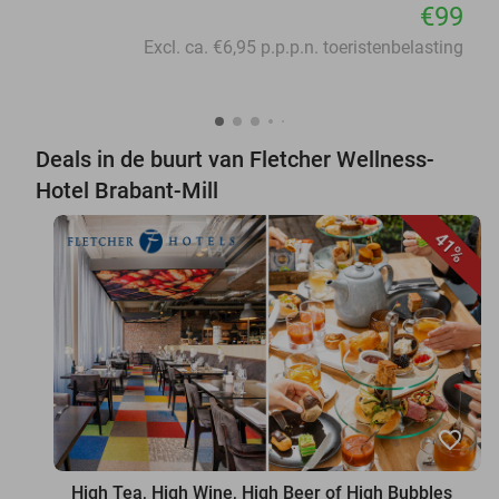
€99
Excl. ca. €6,95 p.p.p.n. toeristenbelasting
Deals in de buurt van Fletcher Wellness-
Hotel Brabant-Mill
41%
favorite_border
High Tea, High Wine, High Beer of High Bubbles