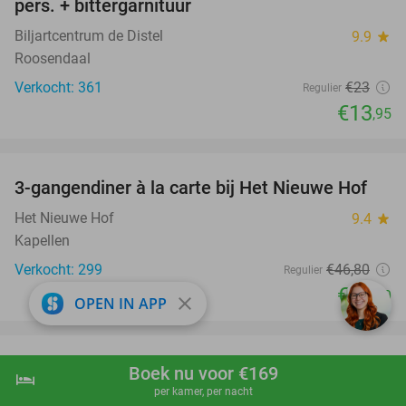
pers. + bittergarnituur
Biljartcentrum de Distel
9.9
star
Roosendaal
Verkocht: 361
€23
Regulier
€13
,95
favorite_border
3-gangendiner à la carte bij Het Nieuwe Hof
45%
Het Nieuwe Hof
9.4
star
Kapellen
Verkocht: 299
€46
,80
Regulier
€25
,90
close
OPEN IN APP
favorite_border
Overnachting voor 2 + evt. ontbijt en 3-
Boek nu voor €169
hotel
shopping_cart
Boek nu
navigate_next
gangendiner bij Fletcher Hotels
per kamer, per nacht