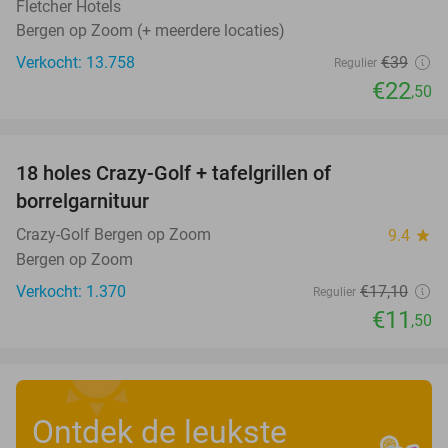
Fletcher Hotels
Bergen op Zoom (+ meerdere locaties)
Verkocht: 13.758
€39
Regulier
€22
,50
favorite_border
18 holes Crazy-Golf + tafelgrillen of
33%
borrelgarnituur
Crazy-Golf Bergen op Zoom
9.4
star
Bergen op Zoom
Verkocht: 1.370
€17
,10
Regulier
€11
,50
Ontdek de leukste