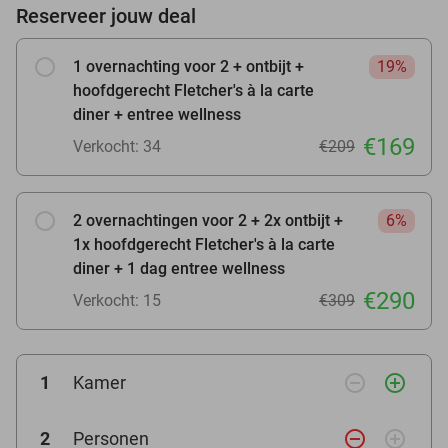
Reserveer jouw deal
1 overnachting voor 2 + ontbijt +
19%
hoofdgerecht Fletcher's à la carte
diner + entree wellness
€169
Verkocht: 34
€209
2 overnachtingen voor 2 + 2x ontbijt +
6%
1x hoofdgerecht Fletcher's à la carte
diner + 1 dag entree wellness
€290
Verkocht: 15
€309
remove_circle_outline
add_circle_outline
1
Kamer
remove_circle_outline
add_circle_outline
2
Personen