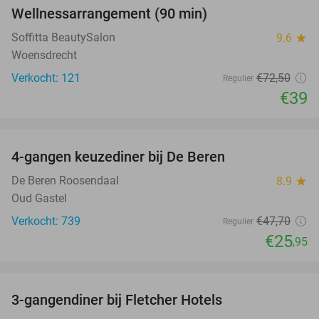
Wellnessarrangement (90 min)
46%
Soffitta BeautySalon
9.6
star
Woensdrecht
Verkocht: 121
€72
,50
Regulier
€39
favorite_border
4-gangen keuzediner bij De Beren
46%
De Beren Roosendaal
8.9
star
Oud Gastel
Verkocht: 739
€47
,70
Regulier
€25
,95
favorite_border
3-gangendiner bij Fletcher Hotels
42%