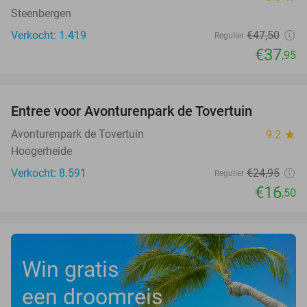
Steenbergen
Verkocht: 1.419
€47
,50
Regulier
€37
,95
favorite_border
Entree voor Avonturenpark de Tovertuin
34%
Avonturenpark de Tovertuin
9.2
star
Hoogerheide
Verkocht: 8.591
€24
,95
Regulier
€16
,50
Win gratis
een droomreis