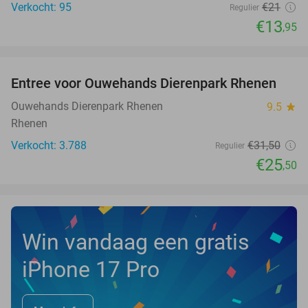
Verkocht: 95
€21
Regulier
€13
,95
favorite_border
Entree voor Ouwehands Dierenpark Rhenen
19%
Ouwehands Dierenpark Rhenen
9.5
star
Rhenen
Verkocht: 3.788
€31
,50
Regulier
€25
,50
Win vandaag een gratis
iPhone 17 Pro