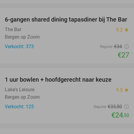
favorite_border
6-gangen shared dining tapasdiner bij The Bar
21%
The Bar
9.2
star
Bergen op Zoom
Verkocht: 373
€34
Regulier
€27
favorite_border
1 uur bowlen + hoofdgerecht naar keuze
27%
Lake's Leisure
9.5
star
Bergen op Zoom
Verkocht: 125
€33
,50
Regulier
€24
,50
favorite_border