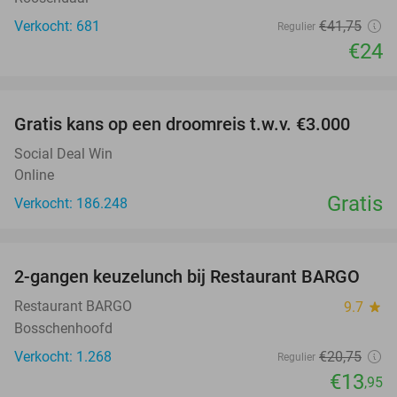
Verkocht: 681
€41
,75
Regulier
€24
favorite_border
Gratis kans op een droomreis t.w.v. €3.000
Social Deal Win
Online
Gratis
Verkocht: 186.248
favorite_border
2-gangen keuzelunch bij Restaurant BARGO
33%
Restaurant BARGO
9.7
star
Bosschenhoofd
Verkocht: 1.268
€20
,75
Regulier
€13
,95