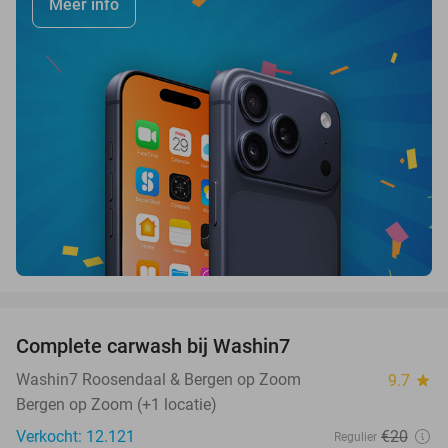
Meer info
favorite_border
Complete carwash bij Washin7
40%
Washin7 Roosendaal & Bergen op Zoom
9.7
star
Bergen op Zoom (+1 locatie)
Verkocht: 12.121
€20
Regulier