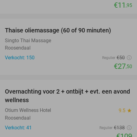
€11
,95
favorite_border
Thaise oliemassage (60 of 90 minuten)
45%
SOLD
OUT
Singto Thai Massage
Roosendaal
Verkocht: 150
€50
Regulier
€27
,50
favorite_border
Overnachting voor 2 + ontbijt + evt. een avond
21%
wellness
Otium Wellness Hotel
9.5
star
Roosendaal
Verkocht: 41
€138
Regulier
€109