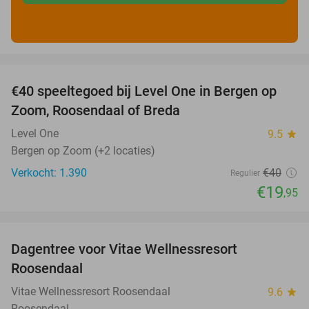
favorite_border
€40 speeltegoed bij Level One in Bergen op
50%
Zoom, Roosendaal of Breda
Level One
9.5
star
Bergen op Zoom (+2 locaties)
Verkocht: 1.390
€40
Regulier
€19
,95
favorite_border
Dagentree voor Vitae Wellnessresort
49%
Roosendaal
Vitae Wellnessresort Roosendaal
9.6
star
Roosendaal