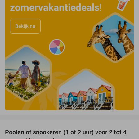
zomervakantiedeals
!
Bekijk nu
favorite_border
Poolen of snookeren (1 of 2 uur) voor 2 tot 4
39%