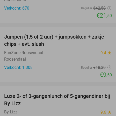
Verkocht: 670
€42
,50
Regulier
€21
,50
favorite_border
Jumpen (1,5 of 2 uur) + jumpsokken + zakje
48%
chips + evt. slush
FunZone Roosendaal
9.4
star
Roosendaal
Verkocht: 1.308
€18
,30
Regulier
€9
,50
favorite_border
Luxe 2- of 3-gangenlunch of 5-gangendiner bij
39%
By Lizz
By Lizz
9.6
star