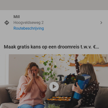
Mill
Hoogveldseweg 2
Routebeschrijving
Maak gratis kans op een droomreis t.w.v. €3.000!
play_circle