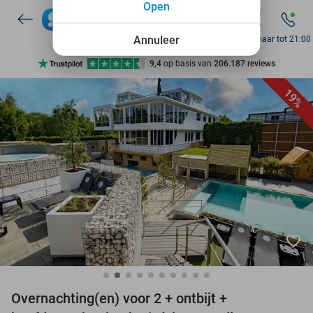
Open
7 dagen per week beschikbaar
10+ miljoen leden
Annuleer
Bereikbaar tot 21:00
9,4
op basis van
206.187 reviews
Ontdek 15.000+ deals
19%
7 dagen per week beschikbaar
10+ miljoen leden
favorite_border
Overnachting(en) voor 2 + ontbijt +