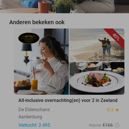
Anderen bekeken ook
40%
favorite_border
All-inclusive overnachting(en) voor 2 in Zeeland
De Elderschans
8.3
star
Aardenburg
Verkocht: 2.495
€166
Regulier