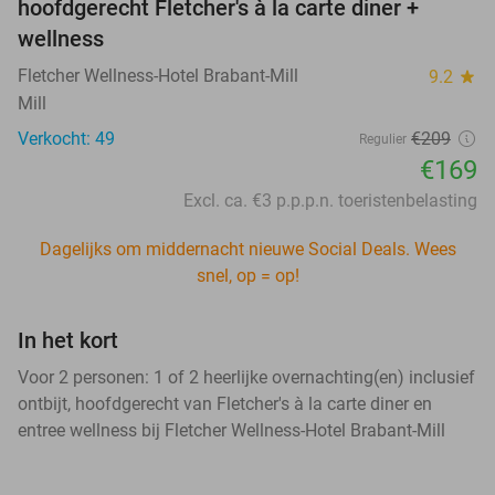
hoofdgerecht Fletcher's à la carte diner +
wellness
Fletcher Wellness-Hotel Brabant-Mill
9.2
star
Mill
Verkocht: 49
€209
Regulier
€169
Excl. ca. €3 p.p.p.n. toeristenbelasting
Dagelijks om middernacht nieuwe Social Deals. Wees
snel, op = op!
In het kort
Voor 2 personen: 1 of 2 heerlijke overnachting(en) inclusief
ontbijt, hoofdgerecht van Fletcher's à la carte diner en
entree wellness bij Fletcher Wellness-Hotel Brabant-Mill