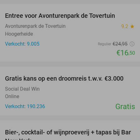
favorite_border
Entree voor Avonturenpark de Tovertuin
34%
Avonturenpark de Tovertuin
9.2
star
Hoogerheide
Verkocht: 9.005
€24
,95
Regulier
€16
,50
favorite_border
Gratis kans op een droomreis t.w.v. €3.000
Social Deal Win
Online
Gratis
Verkocht: 190.236
favorite_border
Bier-, cocktail- of wijnproeverij + tapas bij Bar
49%