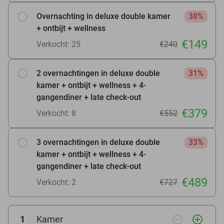
Overnachting in deluxe double kamer
38%
+ ontbijt + wellness
€149
Verkocht: 25
€240
2 overnachtingen in deluxe double
31%
kamer + ontbijt + wellness + 4-
gangendiner + late check-out
€379
Verkocht: 8
€552
3 overnachtingen in deluxe double
33%
kamer + ontbijt + wellness + 4-
gangendiner + late check-out
€489
Verkocht: 2
€727
remove_circle_outline
add_circle_outline
1
Kamer