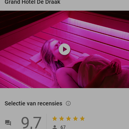
Grand Hotel De Draak
play_circle
Selectie van recensies
info_outlined
9,7
67