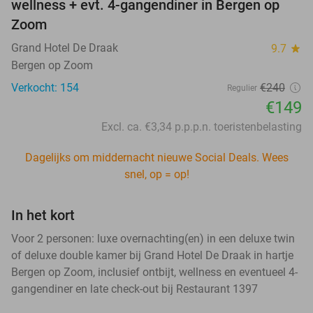
wellness + evt. 4-gangendiner in Bergen op
Zoom
Grand Hotel De Draak
9.7
star
Bergen op Zoom
Verkocht: 154
€240
Regulier
€149
Excl. ca. €3,34 p.p.p.n. toeristenbelasting
Dagelijks om middernacht nieuwe Social Deals. Wees
snel, op = op!
In het kort
Voor 2 personen: luxe overnachting(en) in een deluxe twin
of deluxe double kamer bij Grand Hotel De Draak in hartje
Bergen op Zoom, inclusief ontbijt, wellness en eventueel 4-
gangendiner en late check-out bij Restaurant 1397