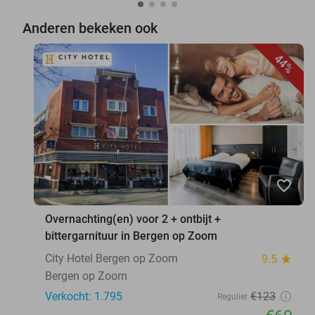
Anderen bekeken ook
44%
favorite_border
Overnachting(en) voor 2 + ontbijt +
bittergarnituur in Bergen op Zoom
City Hotel Bergen op Zoom
9.5
star
Bergen op Zoom
Verkocht: 1.795
€123
Regulier