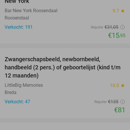
New York
Bar New York Roosendaal
9.7
star
Roosendaal
Verkocht: 191
€31
,05
Regulier
€15
,95
favorite_border
Zwangerschapsbeeld, newbornbeeld,
40%
handbeeld (2 pers.) of geboortelijst (kind t/m
12 maanden)
LittleBig Memories
10.0
star
Breda
Verkocht: 47
€135
Regulier
€81
favorite_border