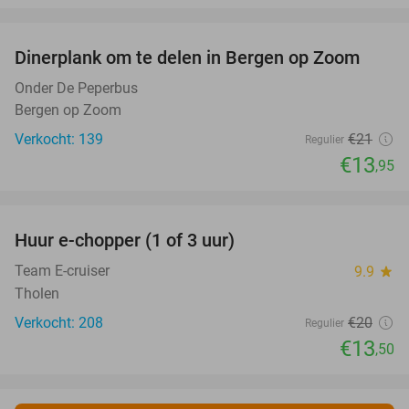
favorite_border
Dinerplank om te delen in Bergen op Zoom
34%
Onder De Peperbus
Bergen op Zoom
Verkocht: 139
€21
Regulier
€13
,95
favorite_border
Huur e-chopper (1 of 3 uur)
33%
Team E-cruiser
9.9
star
Tholen
Verkocht: 208
€20
Regulier
€13
,50