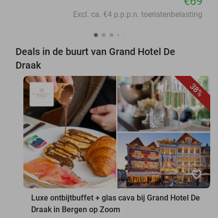
€69
Excl. ca. €4 p.p.p.n. toeristenbelasting
Deals in de buurt van Grand Hotel De
Draak
38%
favorite_border
Luxe ontbijtbuffet + glas cava bij Grand Hotel De
Draak in Bergen op Zoom