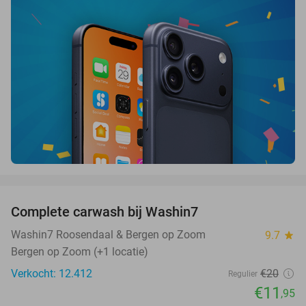
favorite_border
Complete carwash bij Washin7
40%
Washin7 Roosendaal & Bergen op Zoom
9.7
star
Bergen op Zoom (+1 locatie)
Verkocht: 12.412
€20
Regulier
€11
,95