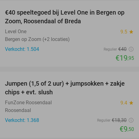
€40 speeltegoed bij Level One in Bergen op
50%
Zoom, Roosendaal of Breda
Level One
9.5
star
Bergen op Zoom (+2 locaties)
Verkocht: 1.504
€40
Regulier
€19
,95
favorite_border
Jumpen (1,5 of 2 uur) + jumpsokken + zakje
48%
chips + evt. slush
FunZone Roosendaal
9.4
star
Roosendaal
Verkocht: 1.368
€18
,30
Regulier
€9
,50