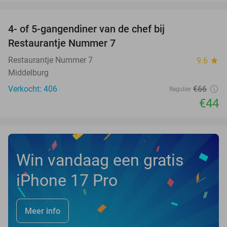
favorite_border
4- of 5-gangendiner van de chef bij
33%
Restaurantje Nummer 7
Restaurantje Nummer 7
9.6
star
Middelburg
Verkocht: 406
€66
Regulier
€44
Win vandaag een gratis
iPhone 17 Pro
Meer info