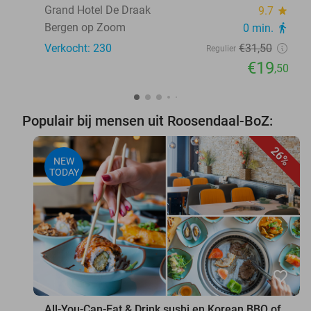
Grand Hotel De Draak
9.7
star
Bergen op Zoom
0 min.
directions_walk
Verkocht: 230
€31
,50
Regulier
€19
,50
Populair bij mensen uit Roosendaal-BoZ:
26%
NEW
TODAY
favorite_border
All-You-Can-Eat & Drink sushi en Korean BBQ of