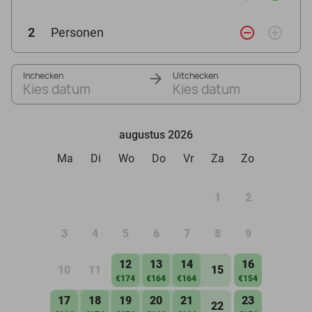
remove_circle_outline
add_circle_outline
2
Personen
Inchecken
Uitchecken
Kies datum
Kies datum
augustus 2026
Ma
Di
Wo
Do
Vr
Za
Zo
1
2
3
4
5
6
7
8
9
12
13
14
16
10
11
15
€174
€164
€164
€154
17
18
19
20
21
23
22