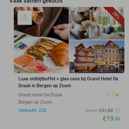
Vaak samen gekocht
38%
favorite_border
Luxe ontbijtbuffet + glas cava bij Grand Hotel De
Draak in Bergen op Zoom
Grand Hotel De Draak
9.7
star
Bergen op Zoom
Verkocht: 230
€31
,50
Regulier
€19
,50