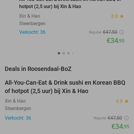
hotpot (2,5 uur) bij Xin & Hao
Xin & Hao
8.8
star
Steenbergen
Verkocht: 36
€47
,50
Regulier
€34
,95
favorite_border
Deals in Roosendaal-BoZ
All-You-Can-Eat & Drink sushi en Korean BBQ
26%
NEW
of hotpot (2,5 uur) bij Xin & Hao
TODAY
Xin & Hao
8.8
star
Steenbergen
Verkocht: 36
€47
,50
Regulier
€34
,95