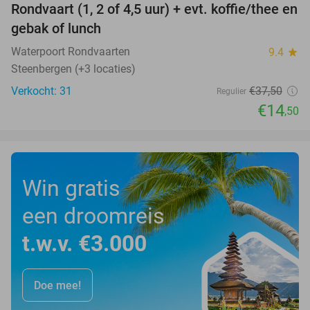
Rondvaart (1, 2 of 4,5 uur) + evt. koffie/thee en
61%
gebak of lunch
Waterpoort Rondvaarten
9.4
star
Steenbergen (+3 locaties)
Verkocht: 31
€37
,50
Regulier
€14
,50
Win gratis
een droomreis
t.w.v. €3.000
Doe mee!