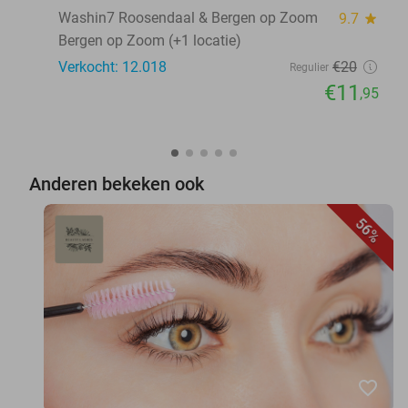
Washin7 Roosendaal & Bergen op Zoom
9.7
star
Bergen op Zoom (+1 locatie)
Verkocht: 12.018
€20
Regulier
€11
,95
Anderen bekeken ook
56%
favorite_border