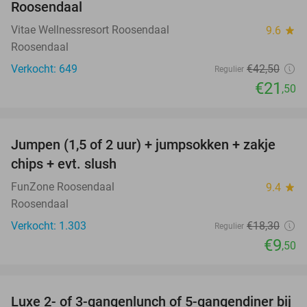
Roosendaal
Vitae Wellnessresort Roosendaal
9.6
star
Roosendaal
Verkocht: 649
€42
,50
Regulier
€21
,50
favorite_border
Jumpen (1,5 of 2 uur) + jumpsokken + zakje
48%
chips + evt. slush
FunZone Roosendaal
9.4
star
Roosendaal
Verkocht: 1.303
€18
,30
Regulier
€9
,50
favorite_border
Luxe 2- of 3-gangenlunch of 5-gangendiner bij
39%