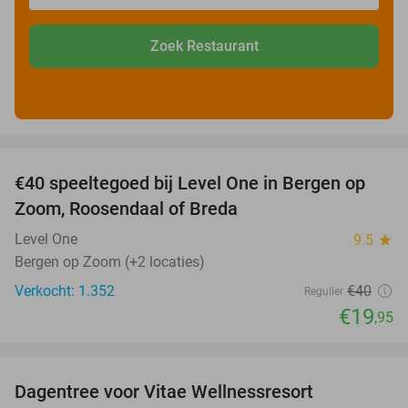
Zoek Restaurant
favorite_border
€40 speeltegoed bij Level One in Bergen op
50%
Zoom, Roosendaal of Breda
Level One
9.5
star
Bergen op Zoom (+2 locaties)
Verkocht: 1.352
€40
Regulier
€19
,95
favorite_border
Dagentree voor Vitae Wellnessresort
49%