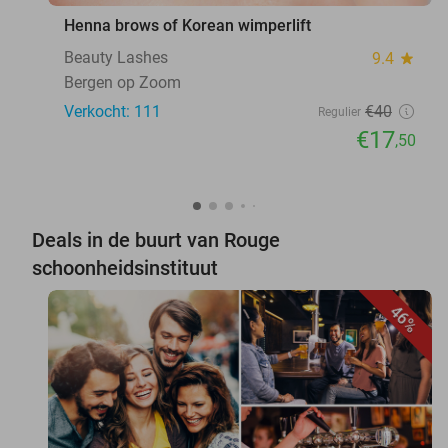
Henna brows of Korean wimperlift
Beauty Lashes
9.4
star
Bergen op Zoom
Verkocht: 111
€40
Regulier
€17
,50
Deals in de buurt van Rouge
schoonheidsinstituut
46%