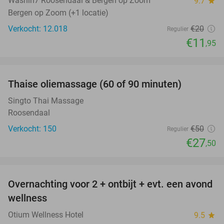
Washin7 Roosendaal & Bergen op Zoom
9.7
star
Bergen op Zoom (+1 locatie)
Verkocht: 12.018
€20
Regulier
€11
,95
favorite_border
Thaise oliemassage (60 of 90 minuten)
45%
SOLD
OUT
Singto Thai Massage
Roosendaal
Verkocht: 150
€50
Regulier
€27
,50
favorite_border
Overnachting voor 2 + ontbijt + evt. een avond
21%
wellness
Otium Wellness Hotel
9.5
star