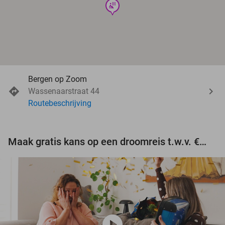
wellness
Bergen op Zoom
Wassenaarstraat 44
Routebeschrijving
Maak gratis kans op een droomreis t.w.v. €3.000!
play_circle