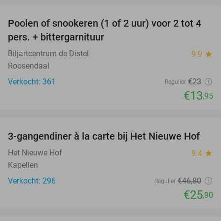
Poolen of snookeren (1 of 2 uur) voor 2 tot 4
39%
pers. + bittergarnituur
Biljartcentrum de Distel
9.9
star
Roosendaal
Verkocht: 361
€23
Regulier
€13
,95
favorite_border
3-gangendiner à la carte bij Het Nieuwe Hof
45%
Het Nieuwe Hof
9.4
star
Kapellen
Verkocht: 296
€46
,80
Regulier
€25
,90
favorite_border