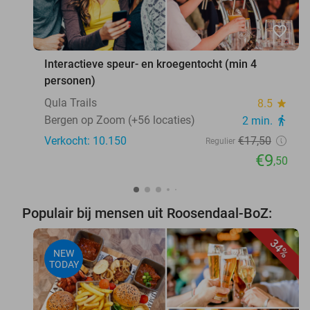
favorite_border
Interactieve speur- en kroegentocht (min 4
personen)
Qula Trails
8.5
star
Bergen op Zoom (+56 locaties)
2 min.
directions_walk
Verkocht: 10.150
€17
,50
Regulier
€9
,50
Populair bij mensen uit Roosendaal-BoZ:
34%
NEW
TODAY