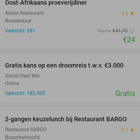
Oost-Afrikaans proeverijdiner
43%
Adulis Restaurant
9.6
star
Roosendaal
Verkocht: 681
€41
,75
Regulier
€24
favorite_border
Gratis kans op een droomreis t.w.v. €3.000
Social Deal Win
Online
Gratis
Verkocht: 185.505
favorite_border
2-gangen keuzelunch bij Restaurant BARGO
33%
Restaurant BARGO
9.7
star
Bosschenhoofd