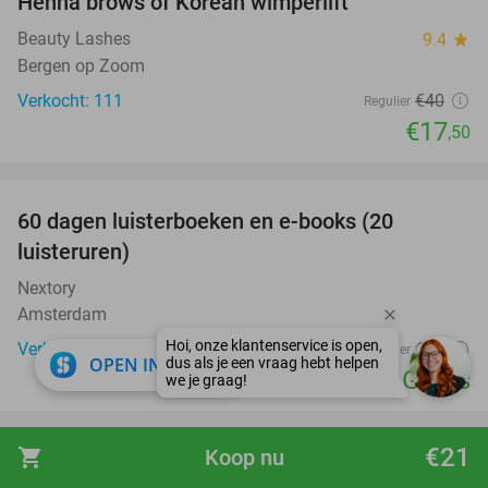
Henna brows of Korean wimperlift
56%
Beauty Lashes
9.4
star
Bergen op Zoom
Verkocht: 111
€40
Regulier
€17
,50
favorite_border
100%
60 dagen luisterboeken en e-books (20
luisteruren)
Nextory
Amsterdam
Verkocht: 6.425
€24
Regulier
close
OPEN IN APP
Gratis
favorite_border
€21
shopping_cart
Koop nu
Entreeticket voor Attractiepark Slagharen +
41%