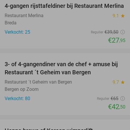
4-gangen rijsttafeldiner bij Restaurant Merlina
29%
Restaurant Merlina
9.1
star
Breda
Verkocht: 25
€39
,50
Regulier
€27
,95
favorite_border
3- of 4-gangendiner van de chef + amuse bij
35%
Restaurant ´t Geheim van Bergen
Restaurant ´t Geheim van Bergen
9.7
star
Bergen op Zoom
Verkocht: 80
€65
Regulier
€42
,50
favorite_border