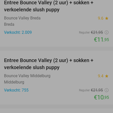
Entree Bounce Valley (2 uur) + sokken +
46%
verkoelende slush puppy
Bounce Valley Breda
9.6
star
Breda
Verkocht: 2.009
€21
,95
Regulier
€11
,95
favorite_border
Entree Bounce Valley (2 uur) + sokken +
50%
verkoelende slush puppy
Bounce Valley Middelburg
9.4
star
Middelburg
Verkocht: 755
€21
,95
Regulier
€10
,95
favorite_border