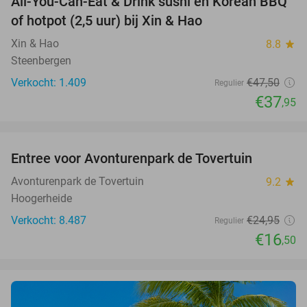
All-You-Can-Eat & Drink sushi en Korean BBQ
20%
of hotpot (2,5 uur) bij Xin & Hao
Xin & Hao
8.8
star
Steenbergen
Verkocht: 1.409
€47
,50
Regulier
€37
,95
favorite_border
Entree voor Avonturenpark de Tovertuin
34%
Avonturenpark de Tovertuin
9.2
star
Hoogerheide
Verkocht: 8.487
€24
,95
Regulier
€16
,50