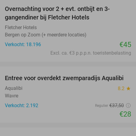
Overnachting voor 2 + evt. ontbijt en 3-
gangendiner bij Fletcher Hotels
Fletcher Hotels
Bergen op Zoom (+ meerdere locaties)
€45
Verkocht: 18.196
Excl. ca. €3 p.p.p.n. toeristenbelasting
favorite_border
Entree voor overdekt zwemparadijs Aqualibi
25%
Aqualibi
8.2
star
Wavre
Verkocht: 2.192
€37
,50
Regulier
€28
favorite_border