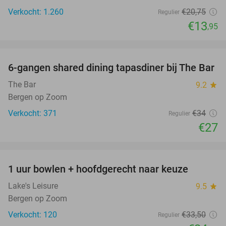
Verkocht: 1.260
€20
,75
Regulier
€13
,95
favorite_border
6-gangen shared dining tapasdiner bij The Bar
21%
The Bar
9.2
star
Bergen op Zoom
Verkocht: 371
€34
Regulier
€27
favorite_border
1 uur bowlen + hoofdgerecht naar keuze
27%
Lake's Leisure
9.5
star
Bergen op Zoom
Verkocht: 120
€33
,50
Regulier