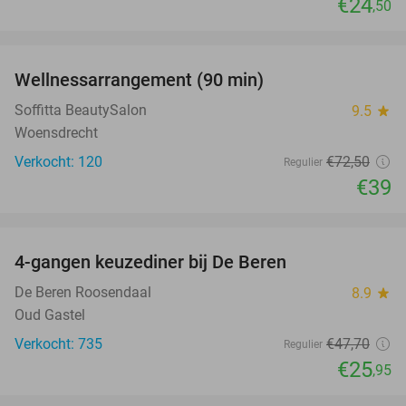
€24
,50
favorite_border
Wellnessarrangement (90 min)
46%
Soffitta BeautySalon
9.5
star
Woensdrecht
Verkocht: 120
€72
,50
Regulier
€39
favorite_border
4-gangen keuzediner bij De Beren
46%
De Beren Roosendaal
8.9
star
Oud Gastel
Verkocht: 735
€47
,70
Regulier
€25
,95
favorite_border