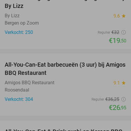
By Lizz
By Lizz
9.6
star
Bergen op Zoom
Verkocht: 250
€32
Regulier
€19
,50
favorite_border
All-You-Can-Eat barbecueën (3 uur) bij Amigos
26%
BBQ Restaurant
Amigos BBQ Restaurant
9.1
star
Roosendaal
Verkocht: 304
€36
,25
Regulier
€26
,95
favorite_border