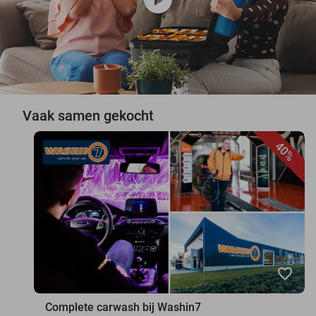
Vaak samen gekocht
40%
favorite_border
Complete carwash bij Washin7