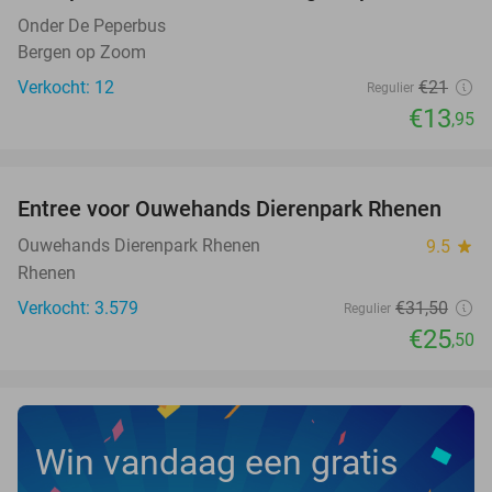
NEW
TODAY
Onder De Peperbus
Bergen op Zoom
Verkocht: 12
€21
Regulier
€13
,95
favorite_border
Entree voor Ouwehands Dierenpark Rhenen
19%
Ouwehands Dierenpark Rhenen
9.5
star
Rhenen
Verkocht: 3.579
€31
,50
Regulier
€25
,50
Win vandaag een gratis