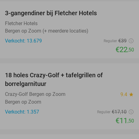
3-gangendiner bij Fletcher Hotels
42%
Fletcher Hotels
Bergen op Zoom (+ meerdere locaties)
Verkocht: 13.679
€39
Regulier
€22
,50
favorite_border
18 holes Crazy-Golf + tafelgrillen of
33%
borrelgarnituur
Crazy-Golf Bergen op Zoom
9.4
star
Bergen op Zoom
Verkocht: 1.357
€17
,10
Regulier
€11
,50