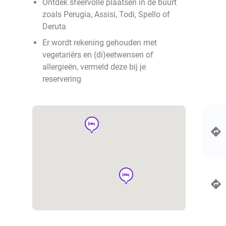
Ontdek sfeervolle plaatsen in de buurt
zoals Perugia, Assisi, Todi, Spello of
Deruta
Er wordt rekening gehouden met
vegetariërs en (di)eetwensen of
allergieën, vermeld deze bij je
reservering
hotel
hotel