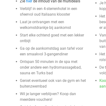
Zie
hier
de inhoud van de multideals
Je h
Verblijf in een 4-sterrenhotel in een
kopp
sfeervol oud Italiaans klooster
Het
Laat je ontvangen met een
bes
welkomstdrankje bij aankomst
er 
Start elke ochtend goed met een lekker
Vana
ontbijt
bui
van
Ga op de aankomstdag aan tafel voor
een smaakvol 3-gangendiner
Het 
rols
Ontspan 50 minuten in de spa met
onder andere een hydromassagebad,
De t
sauna en Turks bad
vol
Geniet eventueel ook van de gym en het
Koo
buitenzwembad
aan
Wil je langer verblijven? Koop dan
meerdere vouchers!