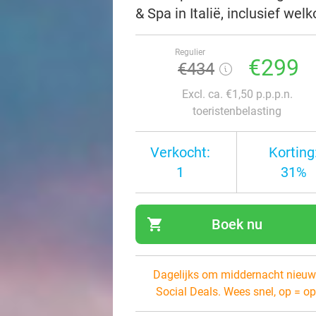
& Spa in Italië, inclusief we
Regulier
€299
€434
Excl. ca. €1,50 p.p.p.n.
toeristenbelasting
Verkocht:
Korting
1
31%
shopping_cart
Boek nu
navi
Dagelijks om middernacht nieuw
Social Deals. Wees snel, op = op