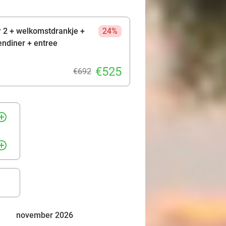
r 2 + welkomstdrankje +
24%
endiner + entree
€525
€692
rcle_outline
rcle_outline
november 2026