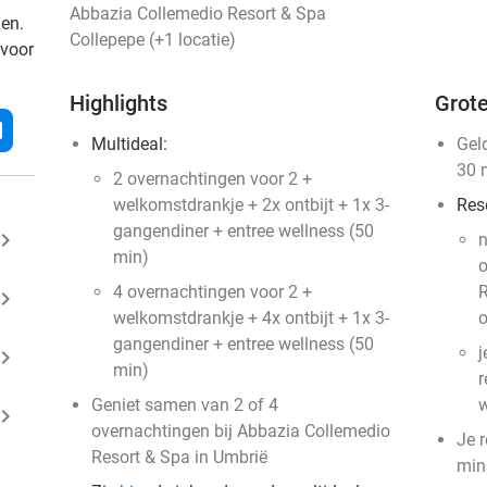
Abbazia Collemedio Resort & Spa
den.
Collepepe (+1 locatie)
 voor
Highlights
Grote
l
Multideal:
Gel
30 
2 overnachtingen voor 2 +
welkomstdrankje + 2x ontbijt + 1x 3-
Res
gangendiner + entree wellness (50
ard_arrow_right
n
min)
o
4 overnachtingen voor 2 +
R
ard_arrow_right
welkomstdrankje + 4x ontbijt + 1x 3-
o
gangendiner + entree wellness (50
j
ard_arrow_right
min)
r
Geniet samen van 2 of 4
w
ard_arrow_right
overnachtingen bij Abbazia Collemedio
Je r
Resort & Spa in Umbrië
min