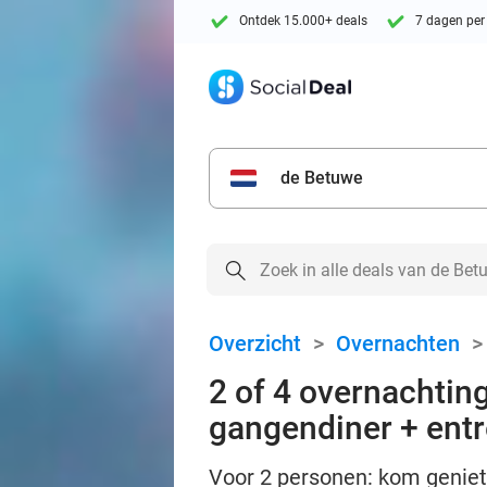
Ontdek 15.000+ deals
7 dagen per
de Betuwe
Overzicht
>
Overnachten
2 of 4 overnachtin
gangendiner + entr
Voor 2 personen: kom geniet