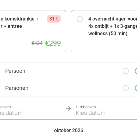
welkomstdrankje +
31%
4 overnachtingen voo
er + entree
4x ontbijt + 1x 3-gang
wellness (50 min)
€299
€434
remove_circle_outline
add_ci
Persoon
remove_circle_outline
add_ci
Personen
hecken
Uitchecken
es datum
Kies datum
oktober 2026