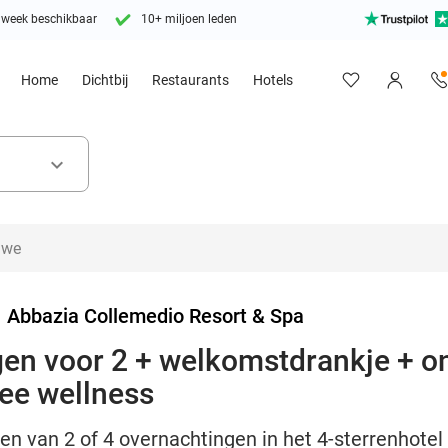
 week beschikbaar
10+ miljoen leden
Home
Dichtbij
Restaurants
Hotels
keyboard_arrow_down
>
Abbazia Collemedio Resort & Spa
gen voor 2 + welkomstdrankje + ont
ee wellness
en van 2 of 4 overnachtingen in het 4-sterrenhote