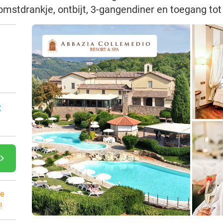
lkomstdrankje, ontbijt, 3-gangendiner en toegang to
:
gate_next
e
!