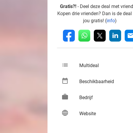
Gratis?!
- Deel deze deal met vrien
Kopen drie vrienden? Dan is de deal
jou gratis! (
info
)
whatsapp
linkedin
fb
mai
list
keybo
Multideal
date_range
keybo
Beschikbaarheid
work
keybo
Bedrijf
language
keybo
Website