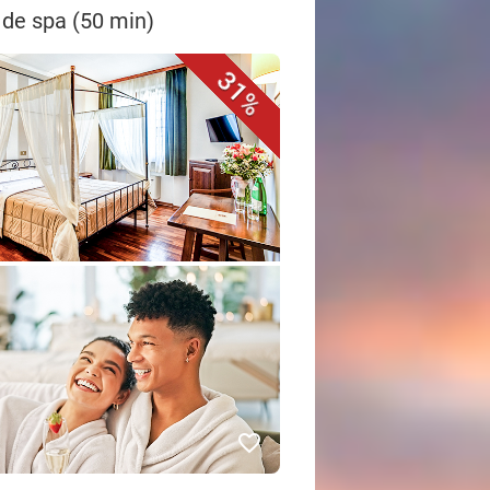
t de spa (50 min)
31%
favorite_border