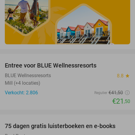
favorite_border
Entree voor BLUE Wellnessresorts
48%
BLUE Wellnessresorts
8.8
star
Mill (+4 locaties)
Verkocht: 2.806
€41
,50
Regulier
€21
,50
favorite_border
100%
75 dagen gratis luisterboeken en e-books