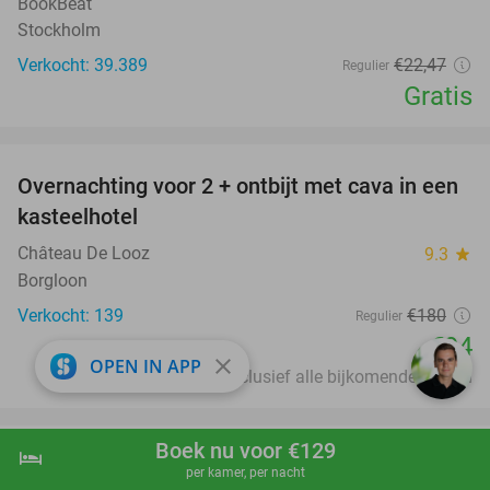
BookBeat
Stockholm
Verkocht: 39.389
€22
,47
Regulier
Gratis
favorite_border
Overnachting voor 2 + ontbijt met cava in een
48%
kasteelhotel
Château De Looz
9.3
star
Borgloon
Verkocht: 139
€180
Regulier
€94
close
OPEN IN APP
Inclusief alle bijkomende kosten
favorite_border
Boek nu voor €129
hotel
shopping_cart
Boek nu
navigate_next
Speeltegoed + hapjes en drankjes + parkeren
50%
per kamer, per nacht