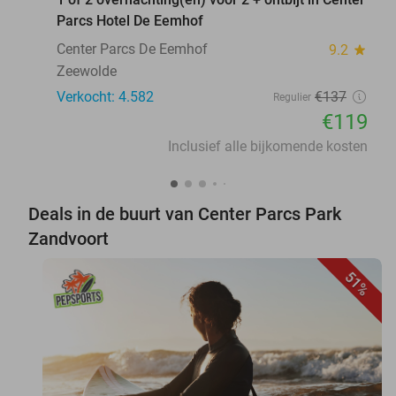
Parcs Hotel De Eemhof
Center Parcs De Eemhof
9.2
star
Zeewolde
Verkocht: 4.582
€137
Regulier
€119
Inclusief alle bijkomende kosten
Deals in de buurt van Center Parcs Park
Zandvoort
51%