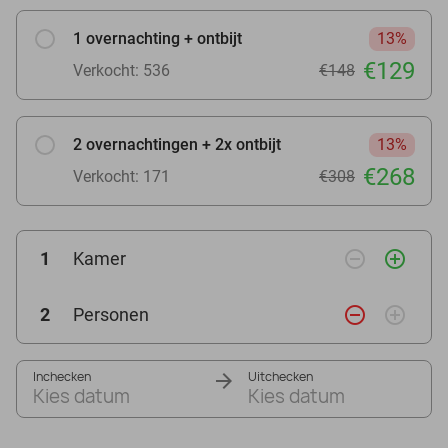
1 overnachting + ontbijt
13%
€129
Verkocht: 536
€148
2 overnachtingen + 2x ontbijt
13%
€268
Verkocht: 171
€308
remove_circle_outline
add_circle_outline
1
Kamer
remove_circle_outline
add_circle_outline
2
Personen
Inchecken
Uitchecken
Kies datum
Kies datum