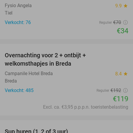
Fysio Angela
9.9
star
Tiel
Verkocht: 76
€70
Regulier
€34
favorite_border
Overnachting voor 2 + ontbijt +
38%
welkomsthapjes in Breda
Campanile Hotel Breda
8.4
star
Breda
Verkocht: 485
€192
Regulier
€119
Excl. ca. €3,95 p.p.p.n. toeristenbelasting
favorite_border
Sup huren (1, 2 of 3 uur)