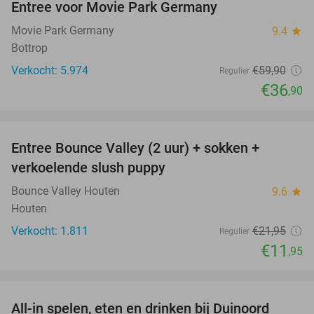
Entree voor Movie Park Germany
38%
Movie Park Germany
9.4
star
Bottrop
Verkocht: 5.974
€59
,90
Regulier
€36
,90
favorite_border
Entree Bounce Valley (2 uur) + sokken +
46%
verkoelende slush puppy
Bounce Valley Houten
9.6
star
Houten
Verkocht: 1.811
€21
,95
Regulier
€11
,95
favorite_border
All-in spelen, eten en drinken bij Duinoord
19%