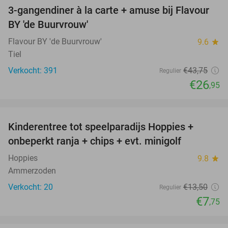
3-gangendiner à la carte + amuse bij Flavour
38%
BY 'de Buurvrouw'
Flavour BY 'de Buurvrouw'
9.6
star
Tiel
Verkocht: 391
€43
,75
Regulier
€26
,95
favorite_border
Kinderentree tot speelparadijs Hoppies +
43%
NEW
onbeperkt ranja + chips + evt. minigolf
TODAY
Hoppies
9.8
star
Ammerzoden
Verkocht: 20
€13
,50
Regulier
€7
,75