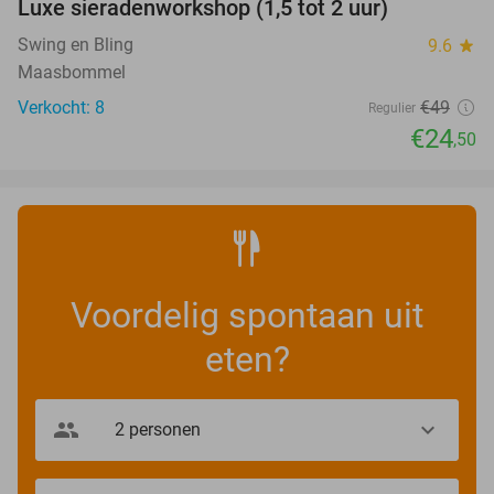
Luxe sieradenworkshop (1,5 tot 2 uur)
50%
NEW
TODAY
Swing en Bling
9.6
star
Maasbommel
Verkocht: 8
€49
Regulier
€24
,50
Voordelig spontaan uit
eten?