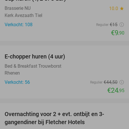
34%
Brasserie NU
10.0
star
Kerk Avezaath Tiel
Verkocht: 108
€15
Regulier
€9
,90
favorite_border
E-chopper huren (4 uur)
44%
Bed & Breakfast Trouwborst
Rhenen
Verkocht: 56
€44
,50
Regulier
€24
,95
favorite_border
Overnachting voor 2 + evt. ontbijt en 3-
gangendiner bij Fletcher Hotels