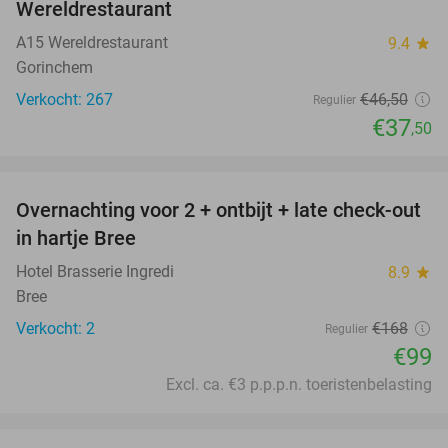
Wereldrestaurant
A15 Wereldrestaurant
9.4
star
Gorinchem
Verkocht: 267
€46
,50
Regulier
€37
,50
favorite_border
Overnachting voor 2 + ontbijt + late check-out
41%
NEW
in hartje Bree
TODAY
Hotel Brasserie Ingredi
8.9
star
Bree
Verkocht: 2
€168
Regulier
€99
Excl. ca. €3 p.p.p.n. toeristenbelasting
favorite_border