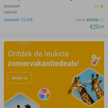
Duinoord
9.8
star
Helvoirt
Verkocht: 15.478
€25
,95
Regulier
€20
,95
Ontdek de leukste
zomervakantiedeals
!
Bekijk nu