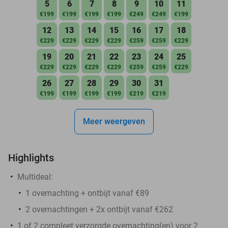
5
6
7
8
9
10
11
€199
€199
€199
€199
€249
€249
€199
12
13
14
15
16
17
18
€229
€229
€229
€229
€259
€259
€229
19
20
21
22
23
24
25
€229
€229
€229
€229
€259
€259
€229
26
27
28
29
30
31
€199
€199
€199
€199
€219
€219
Meer weergeven
Highlights
Multideal:
1 overnachting + ontbijt vanaf €89
2 overnachtingen + 2x ontbijt vanaf €262
1 of 2 compleet verzorgde overnachting(en) voor 2