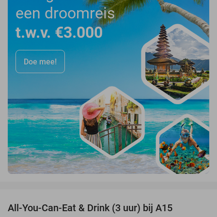
een droomreis
t.w.v. €3.000
Doe mee!
favorite_border
All-You-Can-Eat & Drink (3 uur) bij A15
19%