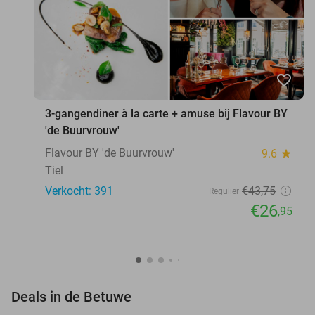
favorite_border
3-gangendiner à la carte + amuse bij Flavour BY
'de Buurvrouw'
Flavour BY 'de Buurvrouw'
9.6
star
Tiel
Verkocht: 391
€43
,75
Regulier
€26
,95
favorite_border
Deals in de Betuwe