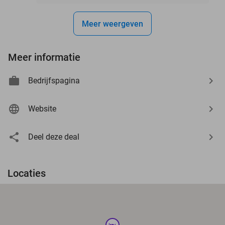
Meer weergeven
Meer informatie
Bedrijfspagina
Website
Deel deze deal
Locaties
hotel