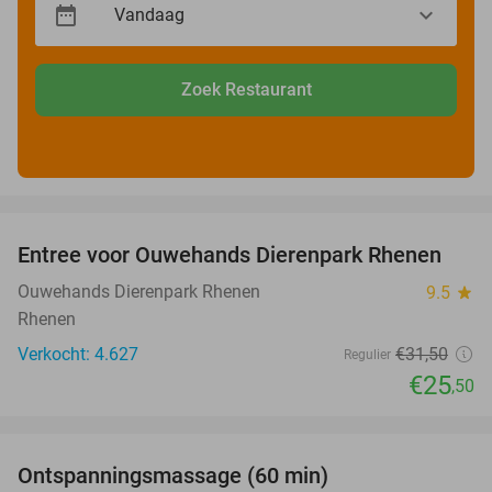
Zoek Restaurant
favorite_border
Entree voor Ouwehands Dierenpark Rhenen
19%
Ouwehands Dierenpark Rhenen
9.5
star
Rhenen
Verkocht: 4.627
€31
,50
Regulier
€25
,50
favorite_border
Ontspanningsmassage (60 min)
51%