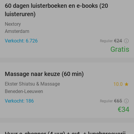
100%
60 dagen luisterboeken en e-books (20
luisteruren)
Nextory
Amsterdam
Verkocht: 6.726
€24
Regulier
Gratis
favorite_border
Massage naar keuze (60 min)
48%
Ekster Shiatsu & Massage
10.0
star
Beneden-Leeuwen
Verkocht: 186
€65
Regulier
€34
favorite_border
Huur e-chopper (4 uur) + evt. + lunchproeverij