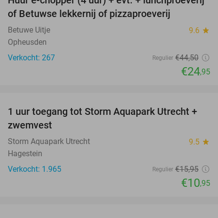
44%
of Betuwse lekkernij of pizzaproeverij
Betuwe Uitje
9.6
star
Opheusden
Verkocht: 267
€44
,50
Regulier
€24
,95
favorite_border
1 uur toegang tot Storm Aquapark Utrecht +
31%
zwemvest
Storm Aquapark Utrecht
9.5
star
Hagestein
Verkocht: 1.965
€15
,95
Regulier
€10
,95
favorite_border