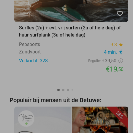
favorite_border
Surfles (2u) + evt. vrij surfen (2u of hele dag) of
huur surfplank (3u of hele dag)
Pepsports
9.3
star
Zandvoort
4 min.
directions_walk
Verkocht: 328
€39
,50
Regulier
€19
,50
Populair bij mensen uit de Betuwe:
38%