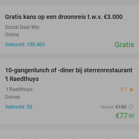
favorite_border
Gratis kans op een droomreis t.w.v. €3.000
Social Deal Win
Online
Gratis
Verkocht: 190.465
favorite_border
10-gangenlunch of -diner bij sterrenrestaurant
48%
NEW
't Raedthuys
TODAY
´t Raedthuys
9.7
star
Duiven
Verkocht: 50
€150
Regulier
€77
,50
favorite_border