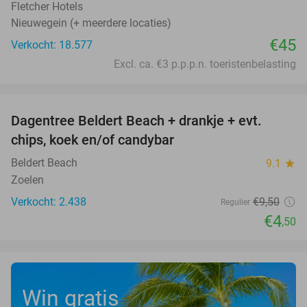
Fletcher Hotels
Nieuwegein (+ meerdere locaties)
€45
Verkocht: 18.577
Excl. ca. €3 p.p.p.n. toeristenbelasting
favorite_border
Dagentree Beldert Beach + drankje + evt.
53%
chips, koek en/of candybar
Beldert Beach
9.1
star
Zoelen
Verkocht: 2.438
€9
,50
Regulier
€4
,50
Win gratis