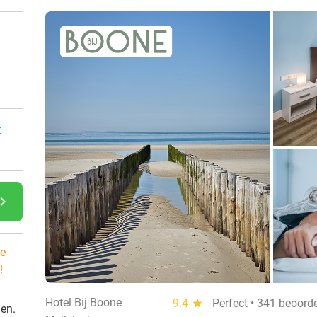
:
gate_next
e
!
Hotel Bij Boone
9.4
star
Perfect • 341 beoord
den.