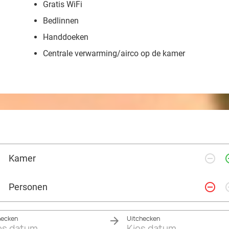
Gratis WiFi
Bedlinnen
Handdoeken
Centrale verwarming/airco op de kamer
remove_circle_outline
add_ci
Kamer
remove_circle_outline
add_ci
Personen
hecken
Uitchecken
es datum
Kies datum