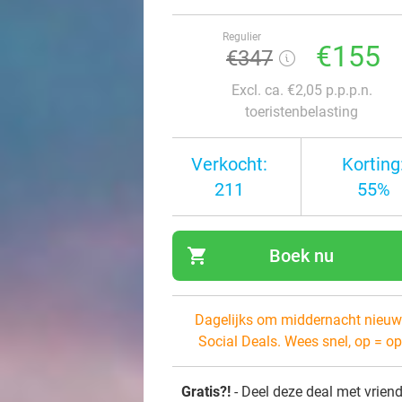
Regulier
€155
€347
Excl. ca. €2,05 p.p.p.n.
toeristenbelasting
Verkocht:
Korting
211
55%
shopping_cart
Boek nu
navi
Dagelijks om middernacht nieuw
Social Deals. Wees snel, op = op
Gratis?!
- Deel deze deal met vrien