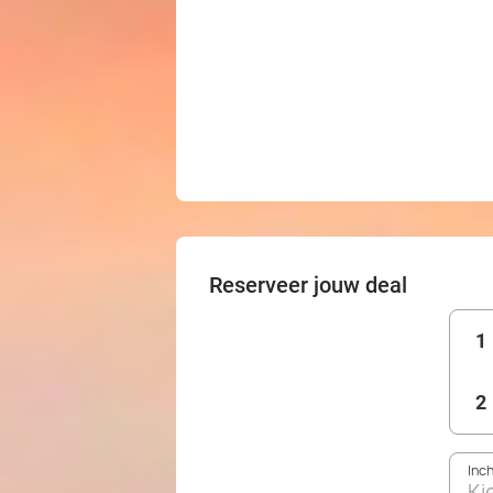
Reserveer jouw deal
1
2
Inc
Ki