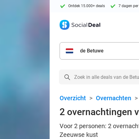
Ontdek 15.000+ deals
7 dagen per
de Betuwe
Overzicht
>
Overnachten
2 overnachtingen vo
Voor 2 personen: 2 overnachti
Zeeuwse kust