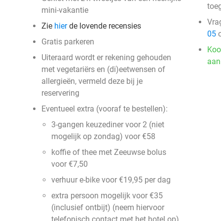
toe
mini-vakantie
Vra
Zie
hier
de lovende recensies
05
o
Gratis parkeren
Koo
Uiteraard wordt er rekening gehouden
aan
met vegetariërs en (di)eetwensen of
allergieën, vermeld deze bij je
reservering
Eventueel extra (vooraf te bestellen):
3-gangen keuzediner voor 2 (niet
mogelijk op zondag) voor €58
koffie of thee met Zeeuwse bolus
voor €7,50
verhuur e-bike voor €19,95 per dag
extra persoon mogelijk voor €35
(inclusief ontbijt) (neem hiervoor
telefonisch contact met het hotel op)