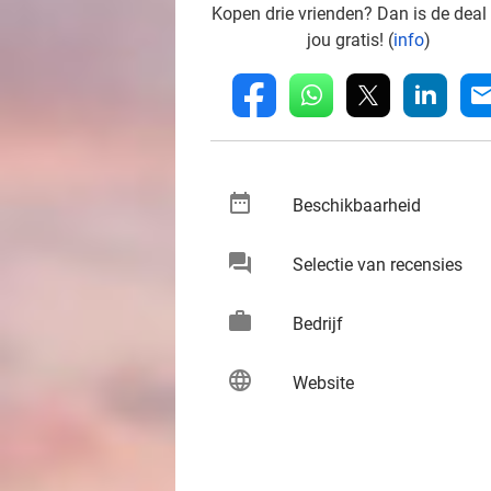
Kopen drie vrienden? Dan is de deal
jou gratis! (
info
)
whatsapp
linkedin
fb
mai
date_range
keybo
Beschikbaarheid
chat
keybo
Selectie van recensies
work
keybo
Bedrijf
language
keybo
Website