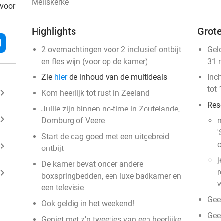
Meliskerke
 voor
Highlights
Grote
l
2 overnachtingen voor 2 inclusief ontbijt
Gel
en fles wijn (voor op de kamer)
31 
Zie
hier
de inhoud van de multideals
Inc
tot 
ard_arrow_right
Kom heerlijk tot rust in Zeeland
Res
Jullie zijn binnen no-time in Zoutelande,
ard_arrow_right
Domburg of Veere
n
'
Start de dag goed met een uitgebreid
o
ard_arrow_right
ontbijt
j
De kamer bevat onder andere
ard_arrow_right
r
boxspringbedden, een luxe badkamer en
w
een televisie
Gee
Ook geldig in het weekend!
Gee
Geniet met z'n tweetjes van een heerlijke