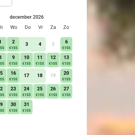
december 2026
Di
Wo
Do
Vr
Za
Zo
1
2
6
3
4
5
55
€155
€155
8
9
10
11
12
13
55
€155
€155
€155
€155
€155
5
16
20
17
18
19
55
€155
€155
2
23
24
25
26
27
55
€155
€155
€155
€155
€155
9
30
31
55
€155
€155