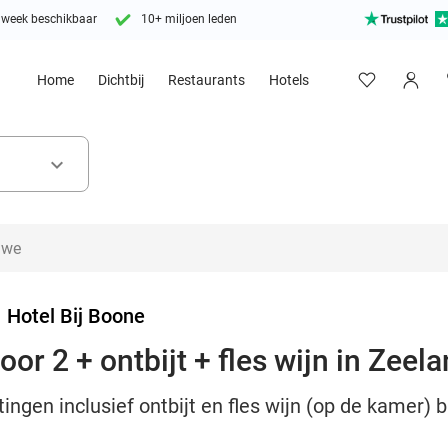
 week beschikbaar
10+ miljoen leden
Home
Dichtbij
Restaurants
Hotels
keyboard_arrow_down
>
Hotel Bij Boone
or 2 + ontbijt + fles wijn in Zeel
ngen inclusief ontbijt en fles wijn (op de kamer) b