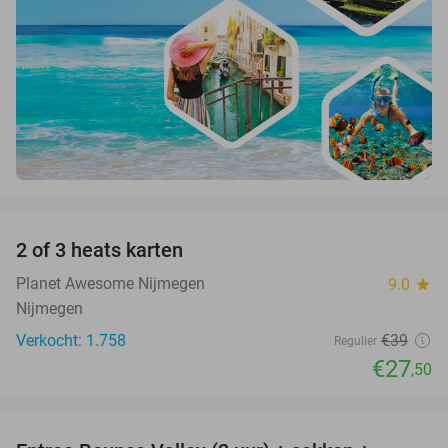
favorite_border
2 of 3 heats karten
29%
Planet Awesome Nijmegen
9.0
star
Nijmegen
Verkocht: 1.758
€39
Regulier
€27
,50
favorite_border