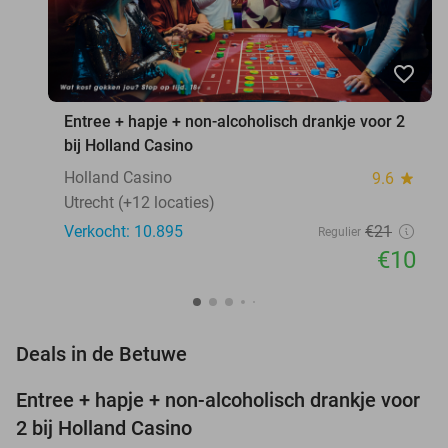
favorite_border
Entree + hapje + non-alcoholisch drankje voor 2
bij Holland Casino
Holland Casino
9.6
star
Utrecht (+12 locaties)
Verkocht: 10.895
€21
Regulier
€10
favorite_border
Deals in de Betuwe
Entree + hapje + non-alcoholisch drankje voor
52%
2 bij Holland Casino