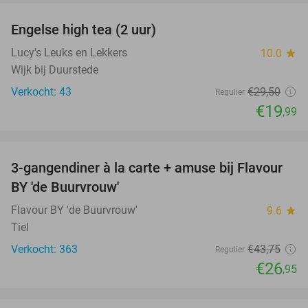
Engelse high tea (2 uur)
32%
Lucy's Leuks en Lekkers
10.0
star
Wijk bij Duurstede
Verkocht: 43
€29
,50
Regulier
€19
,99
favorite_border
3-gangendiner à la carte + amuse bij Flavour
38%
BY 'de Buurvrouw'
Flavour BY 'de Buurvrouw'
9.6
star
Tiel
Verkocht: 363
€43
,75
Regulier
€26
,95
favorite_border