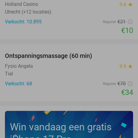
Holland Casino
9.6
star
Utrecht (+12 locaties)
Verkocht: 10.895
€21
Regulier
€10
favorite_border
Ontspanningsmassage (60 min)
51%
Fysio Angela
9.9
star
Tiel
Verkocht: 68
€70
Regulier
€34
Win vandaag een gratis