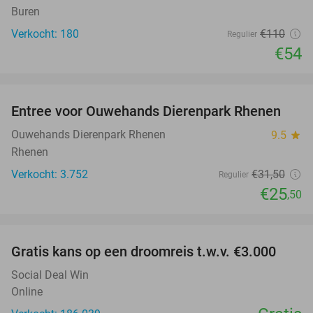
Buren
Verkocht: 180
€110
Regulier
€54
favorite_border
Entree voor Ouwehands Dierenpark Rhenen
19%
Ouwehands Dierenpark Rhenen
9.5
star
Rhenen
Verkocht: 3.752
€31
,50
Regulier
€25
,50
favorite_border
Gratis kans op een droomreis t.w.v. €3.000
Social Deal Win
Online