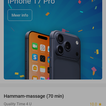
iPhone 17 Pro
Meer info
favorite_border
Hammam-massage (70 min)
51%
SOLD
OUT
Quality Time 4 U
10.0
star