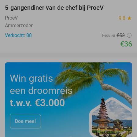
5-gangendiner van de chef bij ProeV
31%
ProeV
9.8
star
Ammerzoden
Verkocht: 88
€52
Regulier
€36
Win gratis
een droomreis
t.w.v. €3.000
Doe mee!