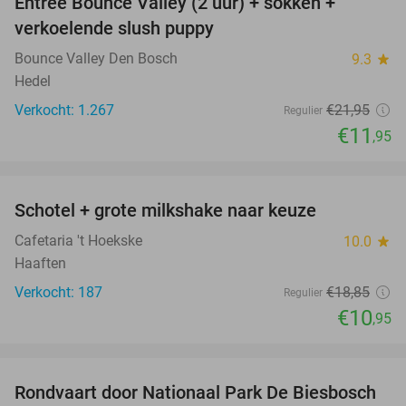
Entree Bounce Valley (2 uur) + sokken +
46%
verkoelende slush puppy
Bounce Valley Den Bosch
9.3
star
Hedel
Verkocht: 1.267
€21
,95
Regulier
€11
,95
favorite_border
Schotel + grote milkshake naar keuze
42%
Cafetaria 't Hoekske
10.0
star
Haaften
Verkocht: 187
€18
,85
Regulier
€10
,95
favorite_border
Rondvaart door Nationaal Park De Biesbosch
21%