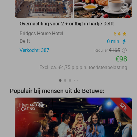
favorite_border
Overnachting voor 2 + ontbijt in hartje Delft
Bridges House Hotel
8.4
star
Delft
0 min.
directions_walk
Verkocht: 387
€165
Regulier
€98
Excl. ca. €4,75 p.p.p.n. toeristenbelasting
Populair bij mensen uit de Betuwe:
52%