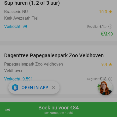
Sup huren (1, 2 of 3 uur)
34%
Brasserie NU
10.0
star
Kerk Avezaath Tiel
Verkocht: 99
€15
Regulier
€9
,90
favorite_border
Dagentree Papegaaienpark Zoo Veldhoven
26%
Papegaaienpark Zoo Veldhoven
9.4
star
Veldhoven
Verkocht: 9.591
€18
Regulier
€13
,25
close
OPEN IN APP
favorite_border
100%
Boek nu voor €84
60 dagen luisterboeken en e-books (20
hotel
shopping_cart
Boek nu
navigate_next
per kamer, per nacht
luisteruren)