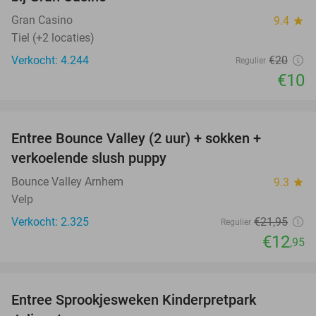
Gran Casino
9.4
star
Tiel (+2 locaties)
Verkocht: 4.244
€20
Regulier
€10
favorite_border
Entree Bounce Valley (2 uur) + sokken +
41%
verkoelende slush puppy
Bounce Valley Arnhem
9.3
star
Velp
Verkocht: 2.325
€21
,95
Regulier
€12
,95
favorite_border
Entree Sprookjesweken Kinderpretpark
39%