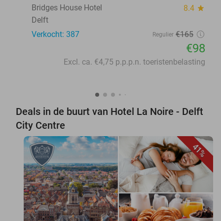
Bridges House Hotel
8.4
star
Delft
Verkocht: 387
€165
Regulier
€98
Excl. ca. €4,75 p.p.p.n. toeristenbelasting
Deals in de buurt van Hotel La Noire - Delft
City Centre
41%