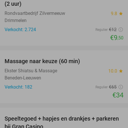
(2 uur)
Rondvaartbedrijf Zilvermeeuw
9.8
star
Drimmelen
Verkocht: 2.724
€12
Regulier
€9
,50
favorite_border
Massage naar keuze (60 min)
48%
Ekster Shiatsu & Massage
10.0
star
Beneden-Leeuwen
Verkocht: 182
€65
Regulier
€34
favorite_border
Speeltegoed + hapjes en drankjes + parkeren
50%
bij Gran Casino