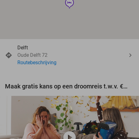
hotel
Delft
Oude Delft 72
Routebeschrijving
Maak gratis kans op een droomreis t.w.v. €3.000!
play_circle