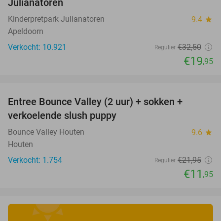
Julianatoren
Kinderpretpark Julianatoren
9.4
star
Apeldoorn
Verkocht: 10.921
€32
,50
Regulier
€19
,95
favorite_border
Entree Bounce Valley (2 uur) + sokken +
46%
verkoelende slush puppy
Bounce Valley Houten
9.6
star
Houten
Verkocht: 1.754
€21
,95
Regulier
€11
,95