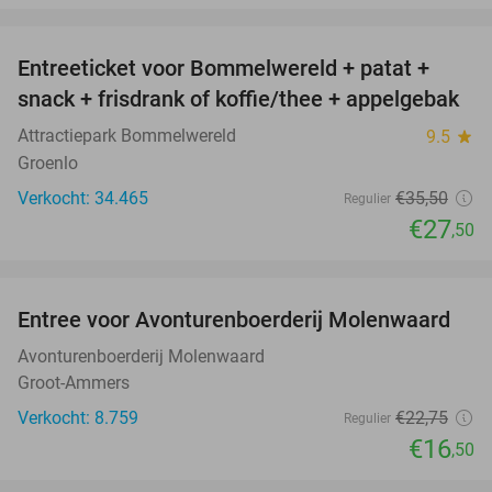
favorite_border
Entreeticket voor Bommelwereld + patat +
23%
snack + frisdrank of koffie/thee + appelgebak
Attractiepark Bommelwereld
9.5
star
Groenlo
Verkocht: 34.465
€35
,50
Regulier
€27
,50
favorite_border
Entree voor Avonturenboerderij Molenwaard
27%
Avonturenboerderij Molenwaard
Groot-Ammers
Verkocht: 8.759
€22
,75
Regulier
€16
,50
favorite_border