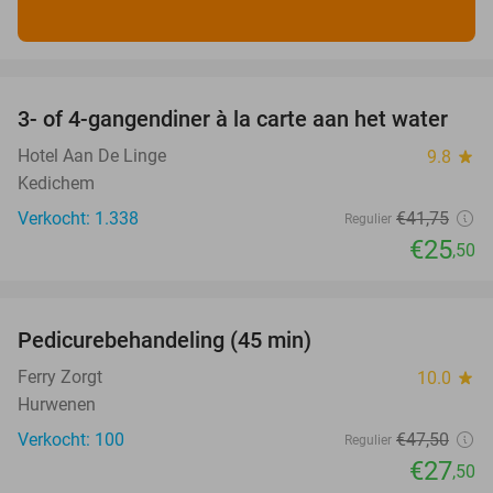
favorite_border
3- of 4-gangendiner à la carte aan het water
39%
Hotel Aan De Linge
9.8
star
Kedichem
Verkocht: 1.338
€41
,75
Regulier
€25
,50
favorite_border
Pedicurebehandeling (45 min)
42%
SOLD
OUT
Ferry Zorgt
10.0
star
Hurwenen
Verkocht: 100
€47
,50
Regulier
€27
,50