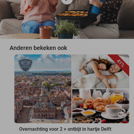
Anderen bekeken ook
41%
favorite_border
Overnachting voor 2 + ontbijt in hartje Delft