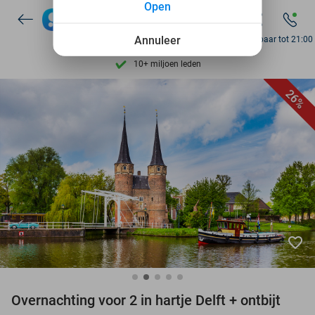
Open
7 dagen per week beschikbaar
Annuleer
Bereikbaar tot 21:00
10+ miljoen leden
9,4
op basis van
206.160 reviews
26%
Ontdek 15.000+ deals
7 dagen per week beschikbaar
10+ miljoen leden
favorite_border
Overnachting voor 2 in hartje Delft + ontbijt