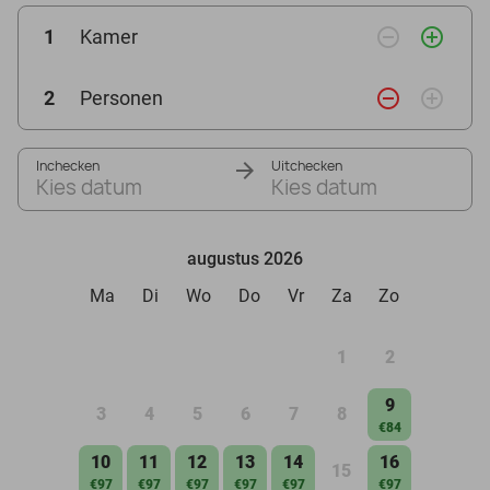
remove_circle_outline
add_circle_outline
1
Kamer
remove_circle_outline
add_circle_outline
2
Personen
Inchecken
Uitchecken
Kies datum
Kies datum
augustus 2026
Ma
Di
Wo
Do
Vr
Za
Zo
1
2
9
3
4
5
6
7
8
€84
10
11
12
13
14
16
15
€97
€97
€97
€97
€97
€97