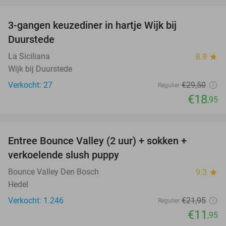
3-gangen keuzediner in hartje Wijk bij
36%
Duurstede
La Siciliana
8.9
star
Wijk bij Duurstede
Verkocht: 27
€29
,50
Regulier
€18
,95
favorite_border
Entree Bounce Valley (2 uur) + sokken +
46%
verkoelende slush puppy
Bounce Valley Den Bosch
9.3
star
Hedel
Verkocht: 1.246
€21
,95
Regulier
€11
,95