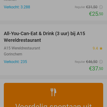
Verkocht: 3.288
€31
,50
Regulier
€25
,50
favorite_border
All-You-Can-Eat & Drink (3 uur) bij A15
19%
Wereldrestaurant
A15 Wereldrestaurant
9.4
star
Gorinchem
Verkocht: 235
€46
,50
Regulier
€37
,50
Voordelig spontaan uit