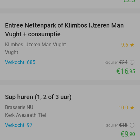
favorite_border
Entree Nettenpark of Klimbos IJzeren Man
29%
Vught + consumptie
Klimbos IJzeren Man Vught
9.6
star
Vught
Verkocht: 685
€24
Regulier
€16
,95
favorite_border
Sup huren (1, 2 of 3 uur)
34%
Brasserie NU
10.0
star
Kerk Avezaath Tiel
Verkocht: 97
€15
Regulier
€9
,90