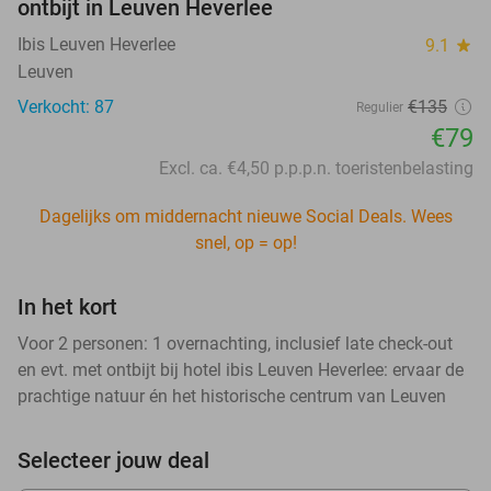
ontbijt in Leuven Heverlee
Ibis Leuven Heverlee
9.1
star
Leuven
Verkocht: 87
€135
Regulier
€79
Excl. ca. €4,50 p.p.p.n. toeristenbelasting
Dagelijks om middernacht nieuwe Social Deals. Wees
snel, op = op!
In het kort
Voor 2 personen: 1 overnachting, inclusief late check-out
en evt. met ontbijt bij hotel ibis Leuven Heverlee: ervaar de
prachtige natuur én het historische centrum van Leuven
Selecteer jouw deal