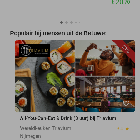
€20
,70
Populair bij mensen uit de Betuwe:
21%
favorite_border
All-You-Can-Eat & Drink (3 uur) bij Triavium
Wereldkeuken Triavium
9.4
star
Nijmegen