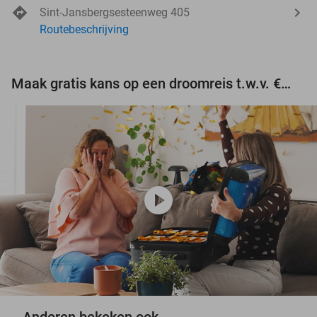
Sint-Jansbergsesteenweg 405
Routebeschrijving
Maak gratis kans op een droomreis t.w.v. €3.000!
play_circle
Anderen bekeken ook