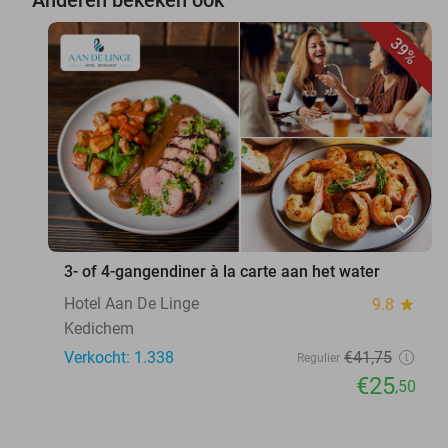
39%
favorite_border
3- of 4-gangendiner à la carte aan het water
Hotel Aan De Linge
9.8
star
Kedichem
Verkocht: 1.338
€41
,75
Regulier
€25
,50