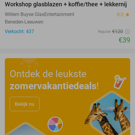
Workshop glasblazen + koffie/thee + lekkernij
68%
Willem Buyse GlasEntertainment
8.0
star
Beneden-Leeuwen
Verkocht: 437
€120
Regulier
€39
Ontdek de leukste
zomervakantiedeals
!
Bekijk nu