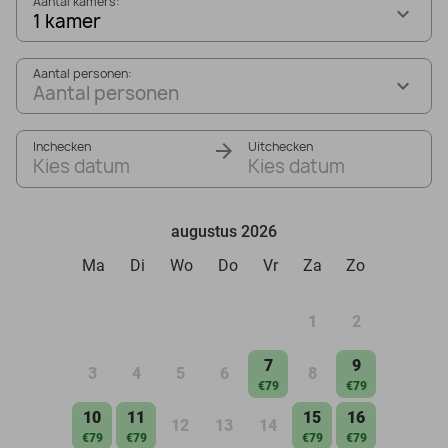
Aantal kamers:
1 kamer
Aantal personen:
Aantal personen
Inchecken
Uitchecken
Kies datum
Kies datum
augustus 2026
Ma
Di
Wo
Do
Vr
Za
Zo
1
2
7
9
3
4
5
6
8
€79
€79
10
11
15
16
12
13
14
€79
€79
€79
€79