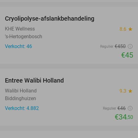
favorite_border
Cryolipolyse-afslankbehandeling
90%
KHE Wellness
8.6
star
's-Hertogenbosch
Verkocht: 46
€450
Regulier
€45
favorite_border
Entree Walibi Holland
25%
Walibi Holland
9.3
star
Biddinghuizen
Verkocht: 4.882
€46
Regulier
€34
,50
favorite_border