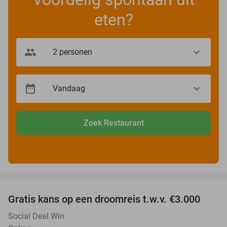
eten?
Zoek Restaurant
favorite_border
Gratis kans op een droomreis t.w.v. €3.000
Social Deal Win