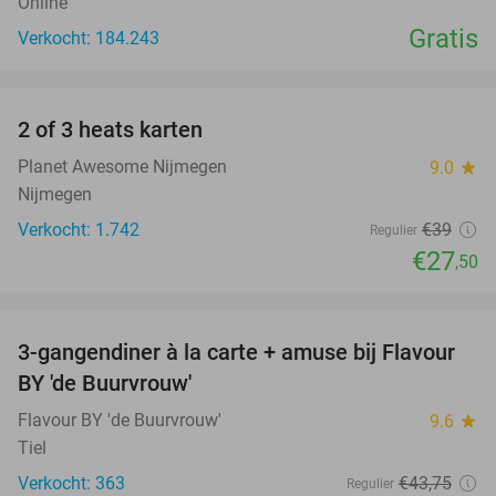
Online
Gratis
Verkocht: 184.243
favorite_border
2 of 3 heats karten
29%
Planet Awesome Nijmegen
9.0
star
Nijmegen
Verkocht: 1.742
€39
Regulier
€27
,50
favorite_border
3-gangendiner à la carte + amuse bij Flavour
38%
BY 'de Buurvrouw'
Flavour BY 'de Buurvrouw'
9.6
star
Tiel
Verkocht: 363
€43
,75
Regulier