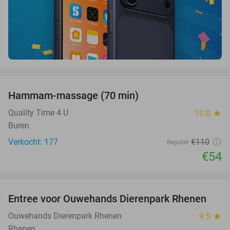
favorite_border
Hammam-massage (70 min)
51%
Quality Time 4 U
10.0
star
Buren
Verkocht: 177
€110
Regulier
€54
favorite_border
Entree voor Ouwehands Dierenpark Rhenen
19%
Ouwehands Dierenpark Rhenen
9.5
star
Rhenen