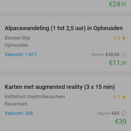
€24
,95
favorite_border
Alpacawandeling (1 tot 2,5 uur) in Opheusden
38%
Betuwe Uitje
9.6
star
Opheusden
Verkocht: 1.617
€18
,50
Regulier
€11
,50
favorite_border
Karten met augmented reality (3 x 15 min)
35%
BattleKart Utrecht-Beusichem
9.2
star
Beusichem
Verkocht: 356
€60
Regulier
€39
favorite_border