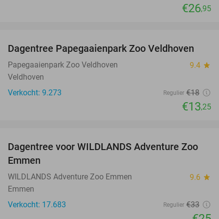
€26
,95
favorite_border
Dagentree Papegaaienpark Zoo Veldhoven
26%
Papegaaienpark Zoo Veldhoven
9.4
star
Veldhoven
Verkocht: 9.273
€18
Regulier
€13
,25
favorite_border
Dagentree voor WILDLANDS Adventure Zoo
24%
Emmen
WILDLANDS Adventure Zoo Emmen
9.6
star
Emmen
Verkocht: 17.683
€33
Regulier
€25