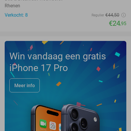
Rhenen
Verkocht: 8
€44
,50
Regulier
€24
,95
Win vandaag een gratis
iPhone 17 Pro
Meer info