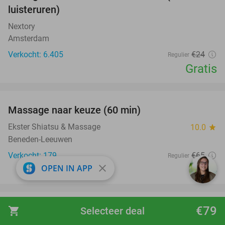
luisteruren)
Nextory
Amsterdam
Verkocht: 6.405
€24
Regulier
Gratis
favorite_border
Massage naar keuze (60 min)
48%
Ekster Shiatsu & Massage
10.0
star
Beneden-Leeuwen
Verkocht: 179
€65
Regulier
close
€34
OPEN IN APP
favorite_border
€79
1 uur toegang tot Storm Aquapark Utrecht +
shopping_cart
Selecteer deal
31%
zwemvest