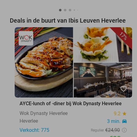
Deals in de buurt van Ibis Leuven Heverlee
17%
favorite_border
AYCE-lunch of -diner bij Wok Dynasty Heverlee
Wok Dynasty Heverlee
9.2
star
Heverlee
3 min.
directions_car
Verkocht: 775
€24
,90
Regulier