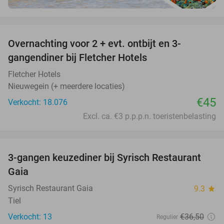
favorite_border
Overnachting voor 2 + evt. ontbijt en 3-
gangendiner bij Fletcher Hotels
Fletcher Hotels
Nieuwegein (+ meerdere locaties)
€45
Verkocht: 18.076
Excl. ca. €3 p.p.p.n. toeristenbelasting
favorite_border
3-gangen keuzediner bij Syrisch Restaurant
32%
Gaia
Syrisch Restaurant Gaia
9.3
star
Tiel
Verkocht: 13
€36
,50
Regulier