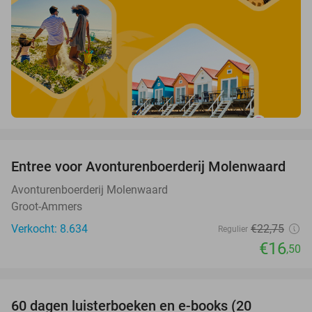
favorite_border
Entree voor Avonturenboerderij Molenwaard
27%
Avonturenboerderij Molenwaard
Groot-Ammers
Verkocht: 8.634
€22
,75
Regulier
€16
,50
favorite_border
100%
60 dagen luisterboeken en e-books (20