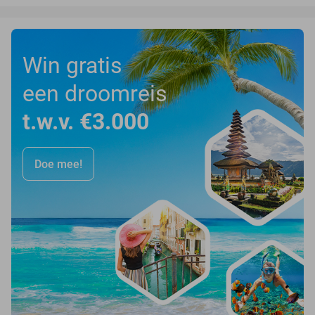
Win gratis
een droomreis
t.w.v. €3.000
Doe mee!