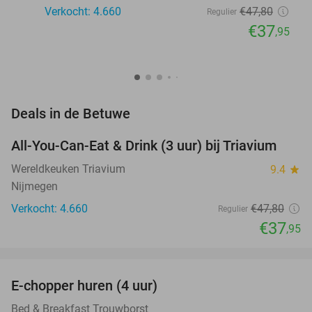
Verkocht: 4.660
€47
,80
Regulier
€37
,95
favorite_border
Deals in de Betuwe
All-You-Can-Eat & Drink (3 uur) bij Triavium
21%
Wereldkeuken Triavium
9.4
star
Nijmegen
Verkocht: 4.660
€47
,80
Regulier
€37
,95
favorite_border
E-chopper huren (4 uur)
44%
NEW
TODAY
Bed & Breakfast Trouwborst