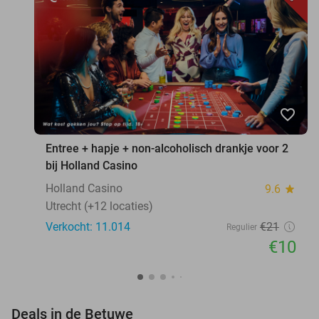
favorite_border
Entree + hapje + non-alcoholisch drankje voor 2
bij Holland Casino
Holland Casino
9.6
star
Utrecht (+12 locaties)
Verkocht: 11.014
€21
Regulier
€10
favorite_border
Deals in de Betuwe