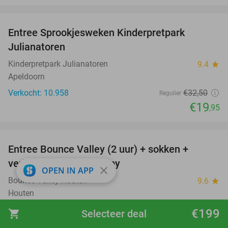
favorite_border
Entree Sprookjesweken Kinderpretpark
39%
Julianatoren
Kinderpretpark Julianatoren
9.4
star
Apeldoorn
Verkocht: 10.958
€32
,50
Regulier
€19
,95
favorite_border
Entree Bounce Valley (2 uur) + sokken +
46%
verkoelende slush puppy
close
OPEN IN APP
Bounce Valley Houten
9.6
star
Houten
Verkocht: 1.765
€21
,95
Regulier
€199
shopping_cart
Selecteer deal
€11
,95