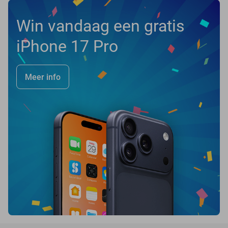
Win vandaag een gratis
iPhone 17 Pro
Meer info
favorite_border