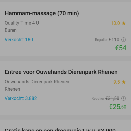
Hammam-massage (70 min)
51%
SOLD
OUT
Quality Time 4 U
10.0
star
Buren
Verkocht: 180
€110
Regulier
€54
favorite_border
Entree voor Ouwehands Dierenpark Rhenen
19%
Ouwehands Dierenpark Rhenen
9.5
star
Rhenen
Verkocht: 3.882
€31
,50
Regulier
€25
,50
favorite_border
Gratis kans op een droomreis t.w.v. €3.000