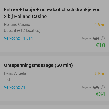
Entree + hapje + non-alcoholisch drankje voor
52%
2 bij Holland Casino
Holland Casino
9.6
star
Utrecht (+12 locaties)
Verkocht: 11.014
€21
Regulier
€10
favorite_border
Ontspanningsmassage (60 min)
51%
Fysio Angela
9.9
star
Tiel
Verkocht: 71
€70
Regulier
€34