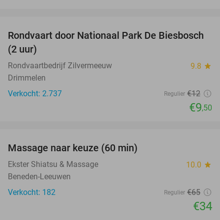
favorite_border
Rondvaart door Nationaal Park De Biesbosch
21%
(2 uur)
Rondvaartbedrijf Zilvermeeuw
9.8
star
Drimmelen
Verkocht: 2.737
€12
Regulier
€9
,50
favorite_border
Massage naar keuze (60 min)
48%
Ekster Shiatsu & Massage
10.0
star
Beneden-Leeuwen
Verkocht: 182
€65
Regulier
€34