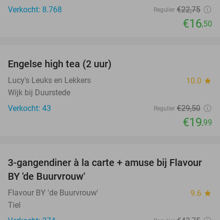
Verkocht: 8.768
€22
,75
Regulier
€16
,50
favorite_border
Engelse high tea (2 uur)
32%
Lucy's Leuks en Lekkers
10.0
star
Wijk bij Duurstede
Verkocht: 43
€29
,50
Regulier
€19
,99
favorite_border
3-gangendiner à la carte + amuse bij Flavour
38%
BY 'de Buurvrouw'
Flavour BY 'de Buurvrouw'
9.6
star
Tiel