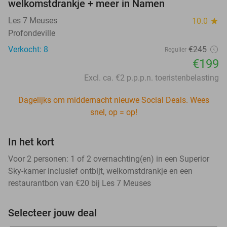
welkomstdrankje + meer in Namen
Les 7 Meuses
10.0
star
Profondeville
Verkocht: 8
€245
Regulier
€199
Excl. ca. €2 p.p.p.n. toeristenbelasting
Dagelijks om middernacht nieuwe Social Deals. Wees
snel, op = op!
In het kort
Voor 2 personen: 1 of 2 overnachting(en) in een Superior
Sky-kamer inclusief ontbijt, welkomstdrankje en een
restaurantbon van €20 bij Les 7 Meuses
Selecteer jouw deal