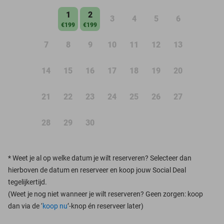
1
2
3
4
5
6
€199
€199
7
8
9
10
11
12
13
14
15
16
17
18
19
20
21
22
23
24
25
26
27
28
29
30
*
Weet je al op welke datum je wilt reserveren? Selecteer dan
hierboven de datum en reserveer en koop jouw Social Deal
tegelijkertijd.
(Weet je nog niet wanneer je wilt reserveren? Geen zorgen: koop
dan via de ‘
koop nu
’-knop én reserveer later)