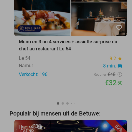
favorite_border
Menu en 3 ou 4 services + assiette surprise du
chef au restaurant Le 54
Le 54
9.2
star
Namur
8 min.
directions_car
Verkocht: 196
€48
Regulier
€32
,50
Populair bij mensen uit de Betuwe:
52%