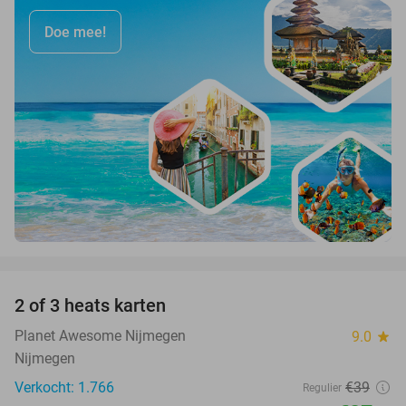
Doe mee!
favorite_border
2 of 3 heats karten
29%
Planet Awesome Nijmegen
9.0
star
Nijmegen
Verkocht: 1.766
€39
Regulier