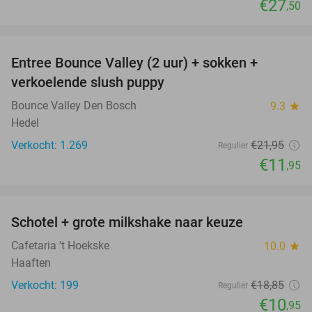
€27
,50
favorite_border
Entree Bounce Valley (2 uur) + sokken +
46%
verkoelende slush puppy
Bounce Valley Den Bosch
9.3
star
Hedel
Verkocht: 1.269
€21
,95
Regulier
€11
,95
favorite_border
Schotel + grote milkshake naar keuze
42%
Cafetaria 't Hoekske
10.0
star
Haaften
Verkocht: 199
€18
,85
Regulier
€10
,95