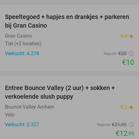
favorite_border
Speeltegoed + hapjes en drankjes + parkeren
50%
bij Gran Casino
Gran Casino
9.4
star
Tiel (+2 locaties)
Verkocht: 4.278
€20
Regulier
€10
favorite_border
Entree Bounce Valley (2 uur) + sokken +
41%
verkoelende slush puppy
Bounce Valley Arnhem
9.3
star
Velp
Verkocht: 2.327
€21
,95
Regulier
€12
,95