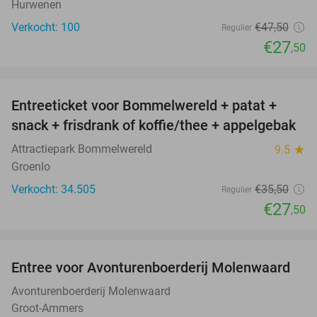
Hurwenen
Verkocht: 100
€47
,50
Regulier
€27
,50
favorite_border
Entreeticket voor Bommelwereld + patat +
23%
snack + frisdrank of koffie/thee + appelgebak
Attractiepark Bommelwereld
9.5
star
Groenlo
Verkocht: 34.505
€35
,50
Regulier
€27
,50
favorite_border
Entree voor Avonturenboerderij Molenwaard
27%
Avonturenboerderij Molenwaard
Groot-Ammers