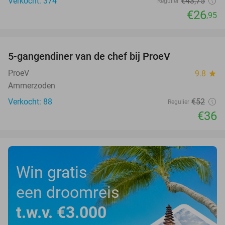
Verkocht: 374
€43
,75
Regulier
€26
,95
favorite_border
5-gangendiner van de chef bij ProeV
31%
ProeV
9.8
star
Ammerzoden
Verkocht: 88
€52
Regulier
€36
Win gratis
een droomreis
t.w.v. €3.000