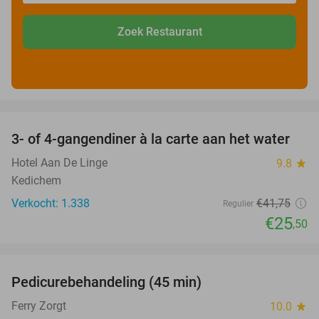
Zoek Restaurant
favorite_border
3- of 4-gangendiner à la carte aan het water
39%
Hotel Aan De Linge
9.8
star
Kedichem
Verkocht: 1.338
€41
,75
Regulier
€25
,50
favorite_border
Pedicurebehandeling (45 min)
42%
SOLD
OUT
Ferry Zorgt
10.0
star