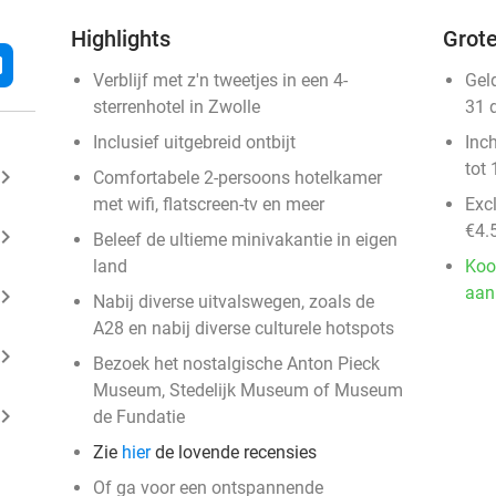
Highlights
Grote
l
Verblijf met z'n tweetjes in een 4-
Gel
sterrenhotel in Zwolle
31 
Inclusief uitgebreid ontbijt
Inc
tot 
ard_arrow_right
Comfortabele 2-persoons hotelkamer
met wifi, flatscreen-tv en meer
Exc
€4.
ard_arrow_right
Beleef de ultieme minivakantie in eigen
land
Koo
aan
ard_arrow_right
Nabij diverse uitvalswegen, zoals de
A28 en nabij diverse culturele hotspots
ard_arrow_right
Bezoek het nostalgische Anton Pieck
Museum, Stedelijk Museum of Museum
ard_arrow_right
de Fundatie
Zie
hier
de lovende recensies
Of ga voor een ontspannende