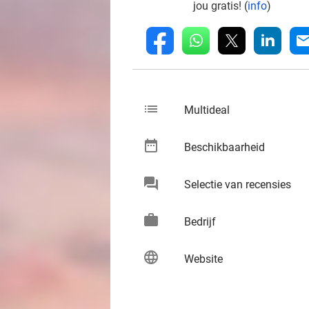
jou gratis! (
info
)
whatsapp
linkedin
fb
mai
list
keybo
Multideal
date_range
keybo
Beschikbaarheid
chat
keybo
Selectie van recensies
work
keybo
Bedrijf
language
keybo
Website