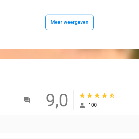
Meer weergeven
9,0
100