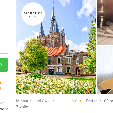
gate_next
e
!
Mercure Hotel Zwolle
9.0
star
Perfect • 100 
den.
Zwolle
 voor