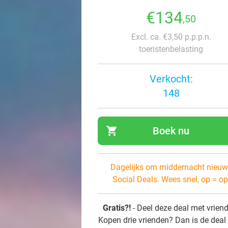
€134
,50
Excl. ca. €3,50 p.p.p.n.
toeristenbelasting
Verkocht:
148
shopping_cart
Boek nu
navi
Dagelijks om middernacht nieuw
Social Deals. Wees snel, op = op
Gratis?!
- Deel deze deal met vrien
Kopen drie vrienden? Dan is de deal