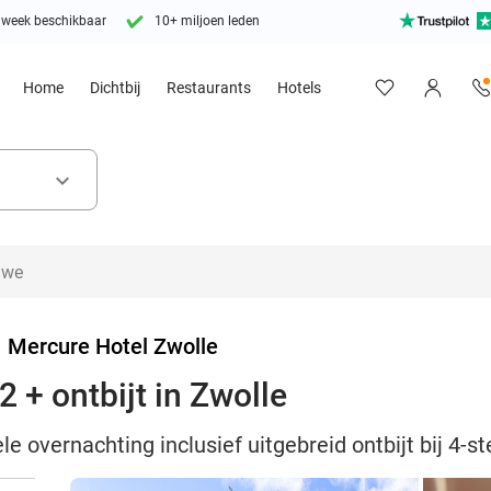
 week beschikbaar
10+ miljoen leden
Home
Dichtbij
Restaurants
Hotels
keyboard_arrow_down
>
Mercure Hotel Zwolle
 + ontbijt in Zwolle
e overnachting inclusief uitgebreid ontbijt bij 4-s