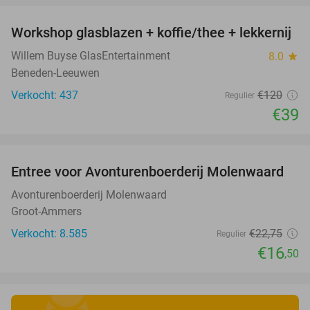
Workshop glasblazen + koffie/thee + lekkernij
68%
Willem Buyse GlasEntertainment
8.0
star
Beneden-Leeuwen
Verkocht: 437
€120
Regulier
€39
favorite_border
Entree voor Avonturenboerderij Molenwaard
27%
Avonturenboerderij Molenwaard
Groot-Ammers
Verkocht: 8.585
€22
,75
Regulier
€16
,50