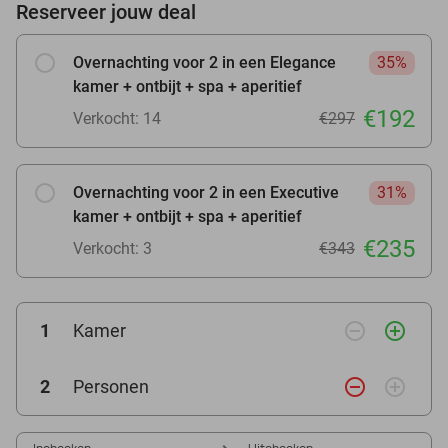
Reserveer jouw deal
Overnachting voor 2 in een Elegance
35%
kamer + ontbijt + spa + aperitief
€192
Verkocht: 14
€297
Overnachting voor 2 in een Executive
31%
kamer + ontbijt + spa + aperitief
€235
Verkocht: 3
€343
remove_circle_outline
add_circle_outline
1
Kamer
remove_circle_outline
add_circle_outline
2
Personen