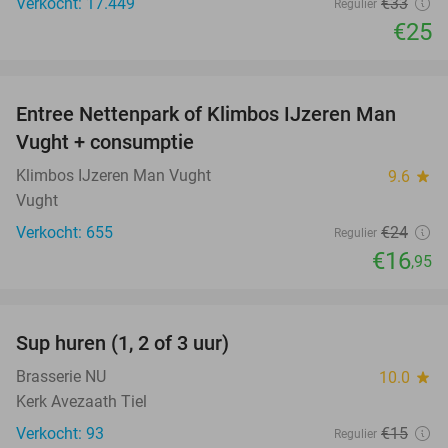
Verkocht: 17.449
€33
Regulier
€25
favorite_border
Entree Nettenpark of Klimbos IJzeren Man
29%
Vught + consumptie
Klimbos IJzeren Man Vught
9.6
star
Vught
Verkocht: 655
€24
Regulier
€16
,95
favorite_border
Sup huren (1, 2 of 3 uur)
34%
Brasserie NU
10.0
star
Kerk Avezaath Tiel
Verkocht: 93
€15
Regulier