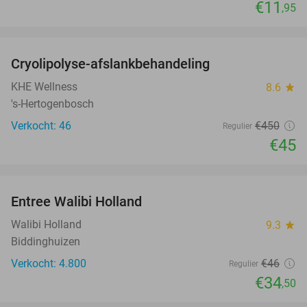
€11
,95
favorite_border
Cryolipolyse-afslankbehandeling
90%
KHE Wellness
8.6
star
's-Hertogenbosch
Verkocht: 46
€450
Regulier
€45
favorite_border
Entree Walibi Holland
25%
Walibi Holland
9.3
star
Biddinghuizen
Verkocht: 4.800
€46
Regulier
€34
,50
favorite_border