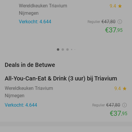
Wereldkeuken Triavium
9.4
star
Nijmegen
Verkocht: 4.644
€47
,80
Regulier
€37
,95
favorite_border
Deals in de Betuwe
All-You-Can-Eat & Drink (3 uur) bij Triavium
21%
Wereldkeuken Triavium
9.4
star
Nijmegen
Verkocht: 4.644
€47
,80
Regulier
€37
,95
favorite_border