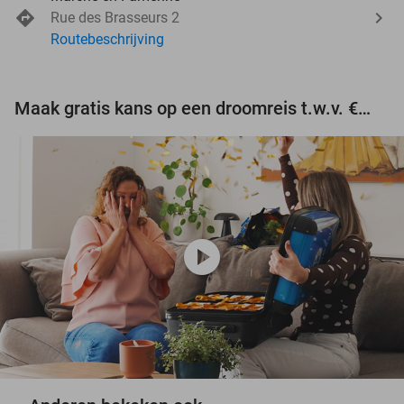
Rue des Brasseurs 2
Routebeschrijving
Maak gratis kans op een droomreis t.w.v. €3.000!
play_circle