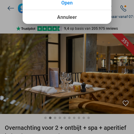
Open
7 dagen per week beschikbaar
10+ miljoen leden
Annuleer
Bereikbaar vanaf 07
9,4
op basis van
205.975 reviews
Ontdek 15.000+ deals
35%
7 dagen per week beschikbaar
10+ miljoen leden
favorite_border
Overnachting voor 2 + ontbijt + spa + aperitief