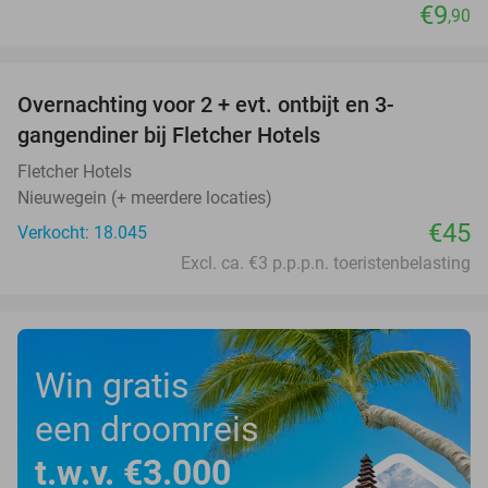
€9
,90
favorite_border
Overnachting voor 2 + evt. ontbijt en 3-
gangendiner bij Fletcher Hotels
Fletcher Hotels
Nieuwegein (+ meerdere locaties)
€45
Verkocht: 18.045
Excl. ca. €3 p.p.p.n. toeristenbelasting
Win gratis
een droomreis
t.w.v. €3.000