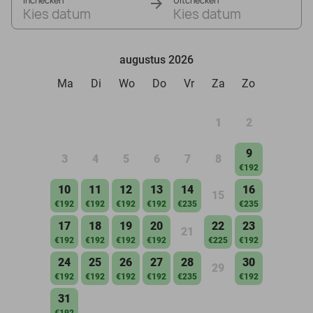
Inchecken
Uitchecken
Kies datum
Kies datum
augustus 2026
Ma
Di
Wo
Do
Vr
Za
Zo
1
2
9
3
4
5
6
7
8
€192
10
11
12
13
14
16
15
€192
€192
€192
€192
€235
€235
17
18
19
20
22
23
21
€192
€192
€192
€192
€225
€192
24
25
26
27
28
30
29
€192
€192
€192
€192
€235
€192
31
€192