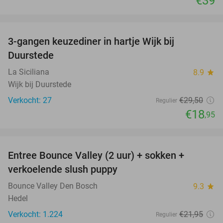
€39
favorite_border
3-gangen keuzediner in hartje Wijk bij
36%
Duurstede
La Siciliana
8.9
star
Wijk bij Duurstede
Verkocht: 27
€29
,50
Regulier
€18
,95
favorite_border
Entree Bounce Valley (2 uur) + sokken +
46%
verkoelende slush puppy
Bounce Valley Den Bosch
9.3
star
Hedel
Verkocht: 1.224
€21
,95
Regulier