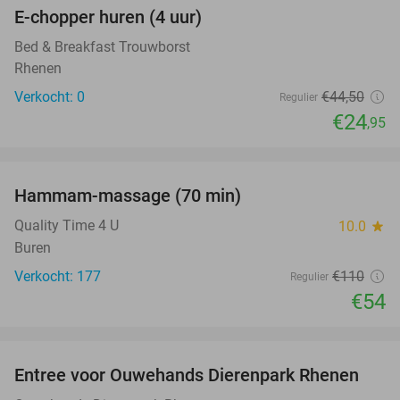
E-chopper huren (4 uur)
44%
NEW
TODAY
Bed & Breakfast Trouwborst
Rhenen
Verkocht: 0
€44
,50
Regulier
€24
,95
favorite_border
Hammam-massage (70 min)
51%
Quality Time 4 U
10.0
star
Buren
Verkocht: 177
€110
Regulier
€54
favorite_border
Entree voor Ouwehands Dierenpark Rhenen
19%