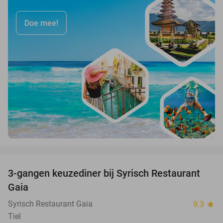
Doe mee!
favorite_border
3-gangen keuzediner bij Syrisch Restaurant
32%
Gaia
Syrisch Restaurant Gaia
9.3
star
Tiel