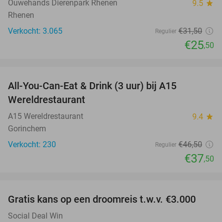
Ouwehands Dierenpark Rhenen
9.5
star
Rhenen
Verkocht: 3.065
€31
,50
Regulier
€25
,50
favorite_border
All-You-Can-Eat & Drink (3 uur) bij A15
19%
Wereldrestaurant
A15 Wereldrestaurant
9.4
star
Gorinchem
Verkocht: 230
€46
,50
Regulier
€37
,50
favorite_border
Gratis kans op een droomreis t.w.v. €3.000
Social Deal Win