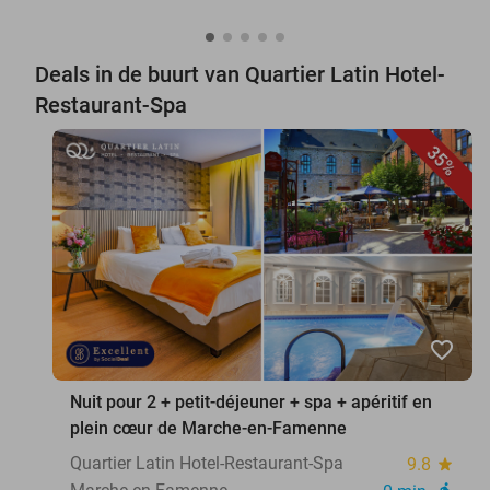
Deals in de buurt van Quartier Latin Hotel-
Restaurant-Spa
35%
favorite_border
Nuit pour 2 + petit-déjeuner + spa + apéritif en
plein cœur de Marche-en-Famenne
Quartier Latin Hotel-Restaurant-Spa
9.8
star