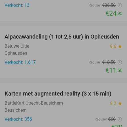
Verkocht: 13
€36
,50
Regulier
€24
,95
favorite_border
Alpacawandeling (1 tot 2,5 uur) in Opheusden
38%
Betuwe Uitje
9.6
star
Opheusden
Verkocht: 1.617
€18
,50
Regulier
€11
,50
favorite_border
Karten met augmented reality (3 x 15 min)
35%
BattleKart Utrecht-Beusichem
9.2
star
Beusichem
Verkocht: 356
€60
Regulier