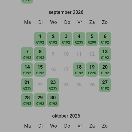
september 2026
Ma
Di
Wo
Do
Vr
Za
Zo
1
2
3
4
5
6
€192
€192
€192
€235
€290
€192
7
8
13
9
10
11
12
€192
€192
€192
14
15
18
19
20
16
17
€192
€192
€192
€225
€192
21
23
27
22
24
25
26
€235
€235
€192
28
29
30
€192
€192
€192
oktober 2026
Ma
Di
Wo
Do
Vr
Za
Zo