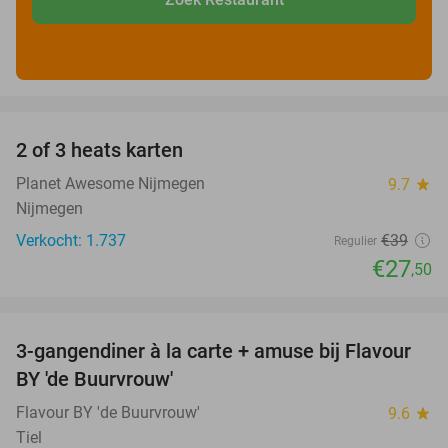
favorite_border
2 of 3 heats karten
29%
Planet Awesome Nijmegen
9.7
star
Nijmegen
Verkocht: 1.737
€39
Regulier
€27
,50
favorite_border
3-gangendiner à la carte + amuse bij Flavour
38%
BY 'de Buurvrouw'
Flavour BY 'de Buurvrouw'
9.6
star
Tiel