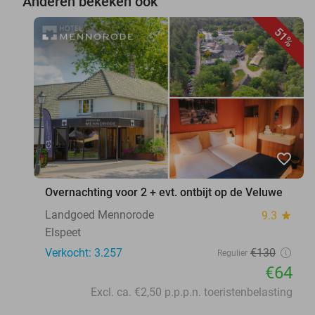
Anderen bekeken ook
51%
favorite_border
Overnachting voor 2 + evt. ontbijt op de Veluwe
Landgoed Mennorode
9.3
star
Elspeet
Verkocht: 3.257
€130
Regulier
€64
Excl. ca. €2,50 p.p.p.n. toeristenbelasting