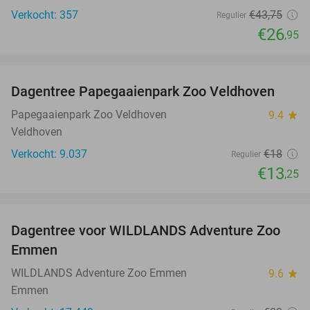
Verkocht: 357
€43
,75
Regulier
€26
,95
favorite_border
Dagentree Papegaaienpark Zoo Veldhoven
26%
Papegaaienpark Zoo Veldhoven
9.4
star
Veldhoven
Verkocht: 9.037
€18
Regulier
€13
,25
favorite_border
Dagentree voor WILDLANDS Adventure Zoo
24%
Emmen
WILDLANDS Adventure Zoo Emmen
9.6
star
Emmen