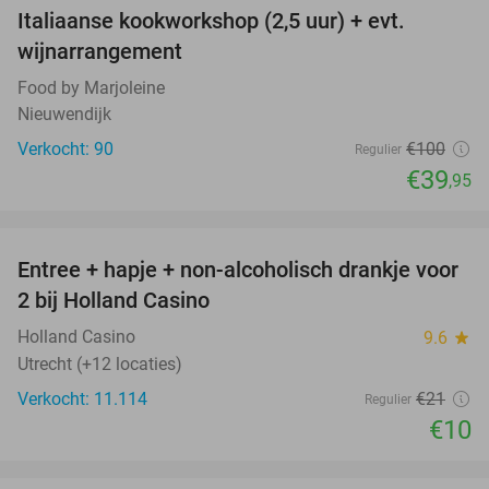
Italiaanse kookworkshop (2,5 uur) + evt.
60%
wijnarrangement
Food by Marjoleine
Nieuwendijk
Verkocht: 90
€100
Regulier
€39
,95
favorite_border
Entree + hapje + non-alcoholisch drankje voor
52%
2 bij Holland Casino
Holland Casino
9.6
star
Utrecht (+12 locaties)
Verkocht: 11.114
€21
Regulier
€10
favorite_border