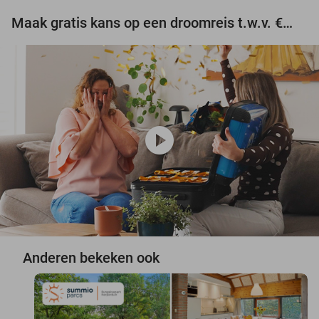
Maak gratis kans op een droomreis t.w.v. €3.000!
play_circle
Anderen bekeken ook