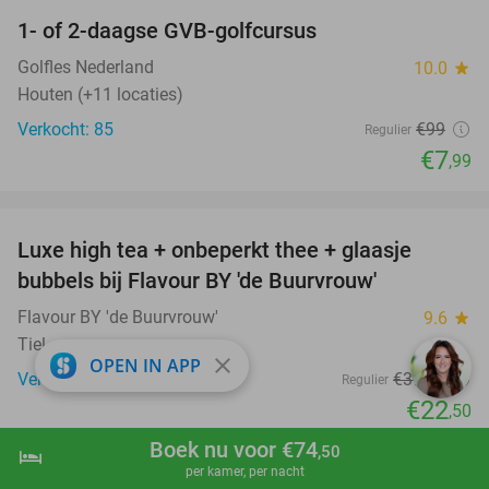
1- of 2-daagse GVB-golfcursus
92%
Golfles Nederland
10.0
star
Houten (+11 locaties)
Verkocht: 85
€99
Regulier
€7
,99
favorite_border
Luxe high tea + onbeperkt thee + glaasje
40%
bubbels bij Flavour BY 'de Buurvrouw'
Flavour BY 'de Buurvrouw'
9.6
star
Tiel
close
OPEN IN APP
Verkocht: 202
€37
,50
Regulier
€22
,50
favorite_border
Boek nu voor €74
,50
hotel
shopping_cart
Boek nu
navigate_next
per kamer, per nacht