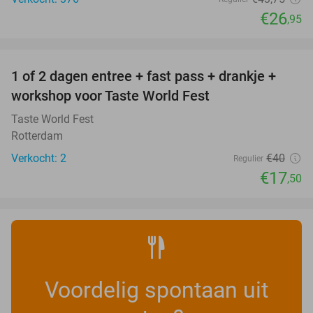
€26
,95
favorite_border
1 of 2 dagen entree + fast pass + drankje +
56%
NEW
workshop voor Taste World Fest
TODAY
Taste World Fest
Rotterdam
Verkocht: 2
€40
Regulier
€17
,50
Voordelig spontaan uit