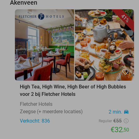
Akenveen
41%
favorite_border
High Tea, High Wine, High Beer of High Bubbles
voor 2 bij Fletcher Hotels
Fletcher Hotels
Zeegse (+ meerdere locaties)
2 min.
directions_car
Verkocht: 836
€55
Regulier
€32
,50