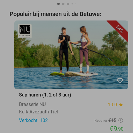
Populair bij mensen uit de Betuwe:
34%
favorite_border
Sup huren (1, 2 of 3 uur)
Brasserie NU
10.0
star
Kerk Avezaath Tiel
Verkocht: 102
€15
Regulier
€9
,90