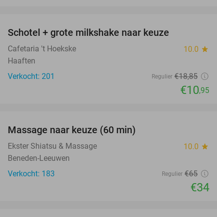
favorite_border
Schotel + grote milkshake naar keuze
42%
Cafetaria 't Hoekske
10.0
star
Haaften
Verkocht: 201
€18
,85
Regulier
€10
,95
favorite_border
Massage naar keuze (60 min)
48%
Ekster Shiatsu & Massage
10.0
star
Beneden-Leeuwen
Verkocht: 183
€65
Regulier
€34
favorite_border