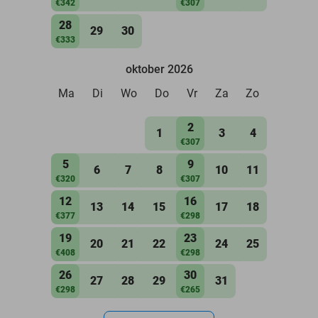
€342
€307
28
29
30
€333
oktober 2026
Ma
Di
Wo
Do
Vr
Za
Zo
2
1
3
4
€307
5
9
6
7
8
10
11
€320
€307
12
16
13
14
15
17
18
€377
€298
19
23
20
21
22
24
25
€408
€298
26
30
27
28
29
31
€298
€265