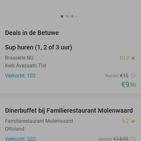
favorite_border
Deals in de Betuwe
Sup huren (1, 2 of 3 uur)
34%
Brasserie NU
10.0
star
Kerk Avezaath Tiel
Verkocht: 102
€15
Regulier
€9
,90
favorite_border
Dinerbuffet bij Familierestaurant Molenwaard
20%
Familierestaurant Molenwaard
9.2
star
Ottoland
Verkocht: 322
€14
,99
Regulier