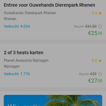
Entree voor Ouwehands Dierenpark Rhenen
19%
Ouwehands Dierenpark Rhenen
9.5
star
Rhenen
Verkocht: 4.094
€31
,50
Regulier
€25
,50
favorite_border
2 of 3 heats karten
29%
Planet Awesome Nijmegen
9.0
star
Nijmegen
Verkocht: 1.776
€39
Regulier
€27
,50