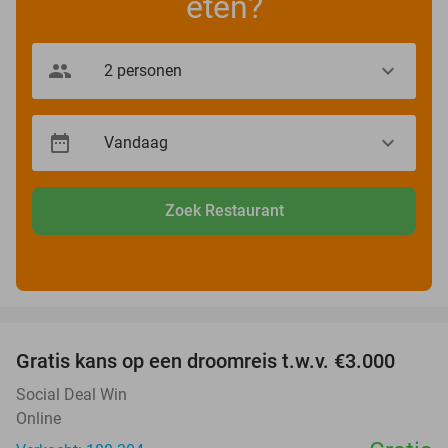
eten?
Zoek Restaurant
favorite_border
Gratis kans op een droomreis t.w.v. €3.000
Social Deal Win
Online