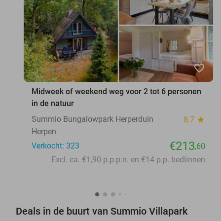
favorite_border
Midweek of weekend weg voor 2 tot 6 personen
in de natuur
Summio Bungalowpark Herperduin
8.7
star
Herpen
€213
Verkocht: 323
,60
Excl. ca. €1,90 p.p.p.n. en €14 p.p. bedlinnen
Deals in de buurt van Summio Villapark