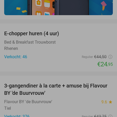
favorite_border
E-chopper huren (4 uur)
44%
Bed & Breakfast Trouwborst
Rhenen
Verkocht: 46
€44
,50
Regulier
€24
,95
favorite_border
3-gangendiner à la carte + amuse bij Flavour
38%
BY 'de Buurvrouw'
Flavour BY 'de Buurvrouw'
9.6
star
Tiel
Verkocht: 376
€43
,75
Regulier