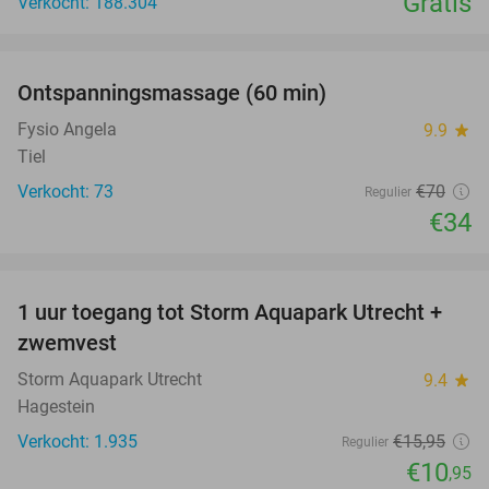
Gratis
Verkocht: 188.304
favorite_border
Ontspanningsmassage (60 min)
51%
Fysio Angela
9.9
star
Tiel
Verkocht: 73
€70
Regulier
€34
favorite_border
1 uur toegang tot Storm Aquapark Utrecht +
31%
zwemvest
Storm Aquapark Utrecht
9.4
star
Hagestein
Verkocht: 1.935
€15
,95
Regulier
€10
,95