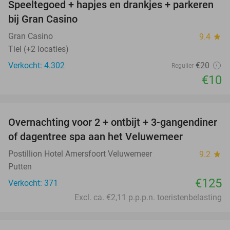
Speeltegoed + hapjes en drankjes + parkeren
50%
bij Gran Casino
Gran Casino
9.4
star
Tiel (+2 locaties)
Verkocht: 4.302
€20
Regulier
€10
favorite_border
Overnachting voor 2 + ontbijt + 3-gangendiner
of dagentree spa aan het Veluwemeer
Postillion Hotel Amersfoort Veluwemeer
9.2
star
Putten
€125
Verkocht: 371
Excl. ca. €2,11 p.p.p.n. toeristenbelasting
favorite_border