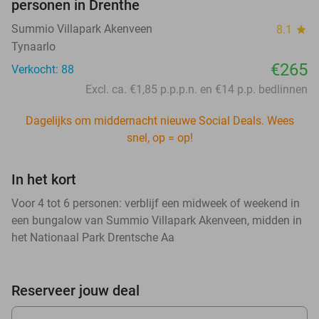
personen in Drenthe
Summio Villapark Akenveen
8.1
star
Tynaarlo
€265
Verkocht: 88
Excl. ca. €1,85 p.p.p.n. en €14 p.p. bedlinnen
Dagelijks om middernacht nieuwe Social Deals. Wees
snel, op = op!
In het kort
Voor 4 tot 6 personen: verblijf een midweek of weekend in
een bungalow van Summio Villapark Akenveen, midden in
het Nationaal Park Drentsche Aa
Reserveer jouw deal