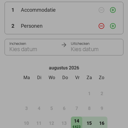
remove_circle_outline
add_circle_outline
1
Accommodatie
remove_circle_outline
add_circle_outline
2
Personen
Inchecken
Uitchecken
Kies datum
Kies datum
augustus 2026
Ma
Di
Wo
Do
Vr
Za
Zo
1
2
3
4
5
6
7
8
9
14
10
11
12
13
15
16
€423