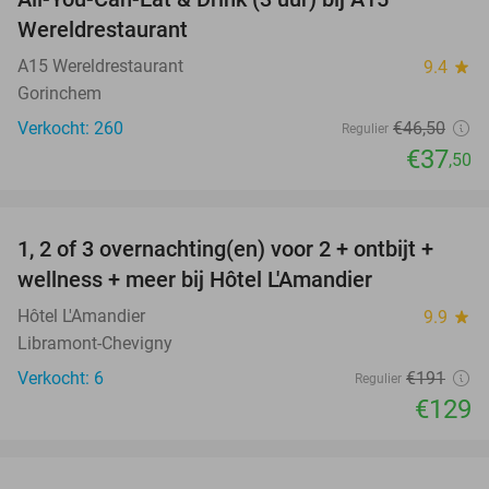
19%
Wereldrestaurant
A15 Wereldrestaurant
9.4
star
Gorinchem
Verkocht: 260
€46
,50
Regulier
€37
,50
favorite_border
1, 2 of 3 overnachting(en) voor 2 + ontbijt +
32%
NEW
wellness + meer bij Hôtel L'Amandier
TODAY
Hôtel L'Amandier
9.9
star
Libramont-Chevigny
Verkocht: 6
€191
Regulier
€129
favorite_border