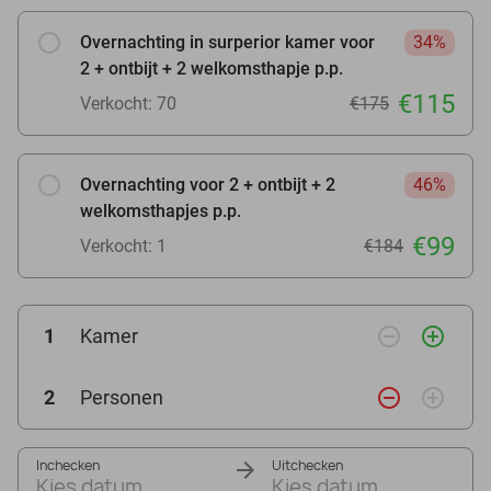
Overnachting in surperior kamer voor
34%
2 + ontbijt + 2 welkomsthapje p.p.
€115
Verkocht: 70
€175
Overnachting voor 2 + ontbijt + 2
46%
welkomsthapjes p.p.
€99
Verkocht: 1
€184
remove_circle_outline
add_circle_outline
1
Kamer
remove_circle_outline
add_circle_outline
2
Personen
Inchecken
Uitchecken
Kies datum
Kies datum