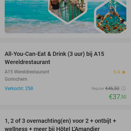
favorite_border
All-You-Can-Eat & Drink (3 uur) bij A15
19%
Wereldrestaurant
A15 Wereldrestaurant
9.4
star
Gorinchem
Verkocht: 258
€46
,50
Regulier
€37
,50
favorite_border
1, 2 of 3 overnachting(en) voor 2 + ontbijt +
32%
NEW
wellness + meer bij Hôtel L'Amandier
TODAY