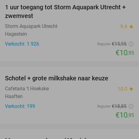
1 uur toegang tot Storm Aquapark Utrecht +
31%
zwemvest
Storm Aquapark Utrecht
9.4
star
Hagestein
Verkocht: 1.926
€15
,95
Regulier
€10
,95
favorite_border
Schotel + grote milkshake naar keuze
42%
Cafetaria 't Hoekske
10.0
star
Haaften
Verkocht: 199
€18
,85
Regulier
€10
,95
favorite_border