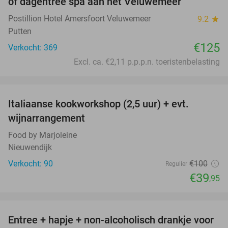
of dagentree spa aan het Veluwemeer
Postillion Hotel Amersfoort Veluwemeer
9.2
star
Putten
€125
Verkocht: 369
Excl. ca. €2,11 p.p.p.n. toeristenbelasting
favorite_border
Italiaanse kookworkshop (2,5 uur) + evt.
60%
wijnarrangement
Food by Marjoleine
Nieuwendijk
Verkocht: 90
€100
Regulier
€39
,95
favorite_border
Entree + hapje + non-alcoholisch drankje voor
52%