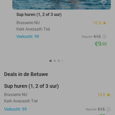
favorite_border
Sup huren (1, 2 of 3 uur)
Brasserie NU
10.0
star
Kerk Avezaath Tiel
Verkocht: 99
€15
Regulier
€9
,90
favorite_border
Deals in de Betuwe
Sup huren (1, 2 of 3 uur)
34%
Brasserie NU
10.0
star
Kerk Avezaath Tiel
Verkocht: 99
€15
Regulier