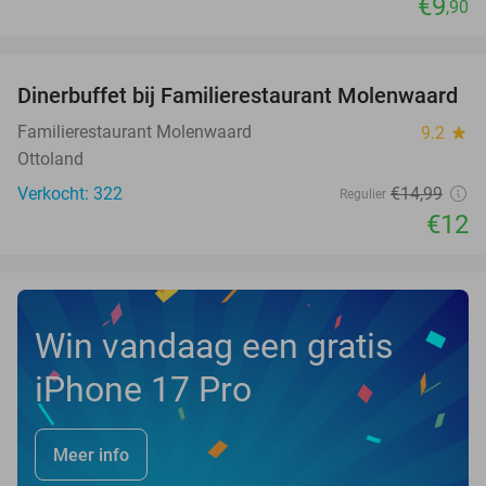
€9
,90
favorite_border
Dinerbuffet bij Familierestaurant Molenwaard
20%
Familierestaurant Molenwaard
9.2
star
Ottoland
Verkocht: 322
€14
,99
Regulier
€12
Win vandaag een gratis
iPhone 17 Pro
Meer info