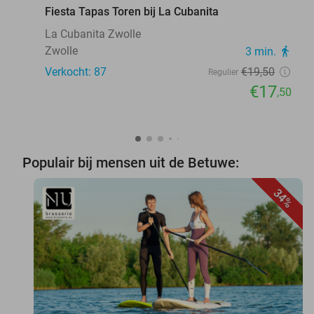
Fiesta Tapas Toren bij La Cubanita
La Cubanita Zwolle
Zwolle
3 min.
directions_walk
Verkocht: 87
€19
,50
Regulier
€17
,50
Populair bij mensen uit de Betuwe:
34%