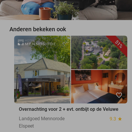
Anderen bekeken ook
51%
favorite_border
Overnachting voor 2 + evt. ontbijt op de Veluwe
Landgoed Mennorode
9.3
star
Elspeet