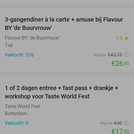
favorite_border
3-gangendiner à la carte + amuse bij Flavour
38%
BY 'de Buurvrouw'
Flavour BY 'de Buurvrouw'
9.6
star
Tiel
Verkocht: 376
€43
,75
Regulier
€26
,95
favorite_border
1 of 2 dagen entree + fast pass + drankje +
56%
NEW
workshop voor Taste World Fest
TODAY
Taste World Fest
Rotterdam
Verkocht: 0
€40
Regulier
€17
,50