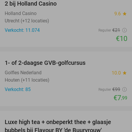
2 bij Holland Casino
Holland Casino
9.6
star
Utrecht (+12 locaties)
Verkocht: 11.074
€21
Regulier
€10
favorite_border
1- of 2-daagse GVB-golfcursus
92%
Golfles Nederland
10.0
star
Houten (+11 locaties)
Verkocht: 85
€99
Regulier
€7
,99
favorite_border
Luxe high tea + onbeperkt thee + glaasje
40%
bubbels bij Flavour BY 'de Buurvrouw'