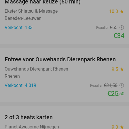
Massage naar keuze (60 min)
48%
Ekster Shiatsu & Massage
10.0
star
Beneden-Leeuwen
Verkocht: 183
€65
Regulier
€34
favorite_border
Entree voor Ouwehands Dierenpark Rhenen
19%
Ouwehands Dierenpark Rhenen
9.5
star
Rhenen
Verkocht: 4.019
€31
,50
Regulier
€25
,50
favorite_border
2 of 3 heats karten
29%
Planet Awesome Nijmegen
9.0
star