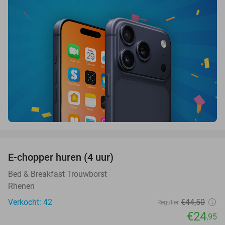
favorite_border
E-chopper huren (4 uur)
44%
Bed & Breakfast Trouwborst
Rhenen
Verkocht: 42
€44
,50
Regulier
€24
,95