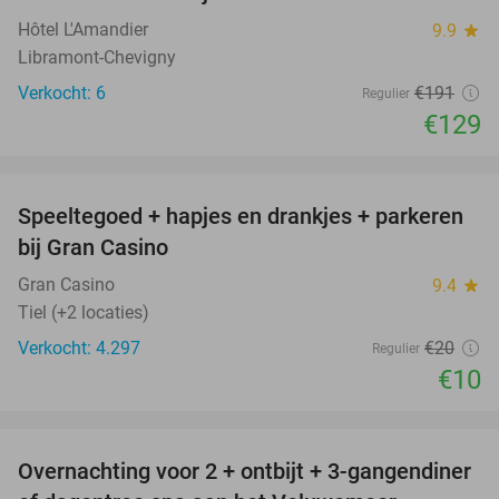
Hôtel L'Amandier
9.9
star
Libramont-Chevigny
Verkocht: 6
€191
Regulier
€129
favorite_border
Speeltegoed + hapjes en drankjes + parkeren
50%
bij Gran Casino
Gran Casino
9.4
star
Tiel (+2 locaties)
Verkocht: 4.297
€20
Regulier
€10
favorite_border
Overnachting voor 2 + ontbijt + 3-gangendiner