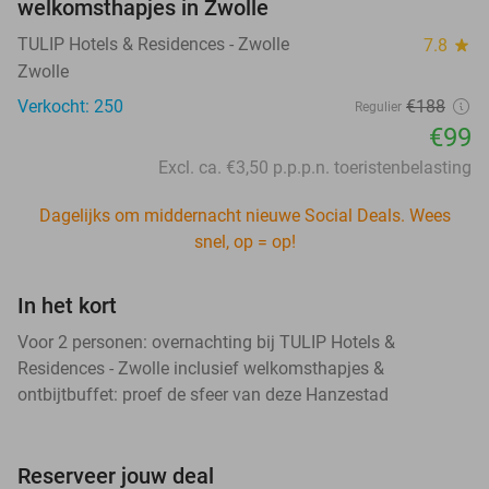
welkomsthapjes in Zwolle
TULIP Hotels & Residences - Zwolle
7.8
star
Zwolle
Verkocht: 250
€188
Regulier
€99
Excl. ca. €3,50 p.p.p.n. toeristenbelasting
Dagelijks om middernacht nieuwe Social Deals. Wees
snel, op = op!
In het kort
Voor 2 personen: overnachting bij TULIP Hotels &
Residences - Zwolle inclusief welkomsthapjes &
ontbijtbuffet: proef de sfeer van deze Hanzestad
Reserveer jouw deal