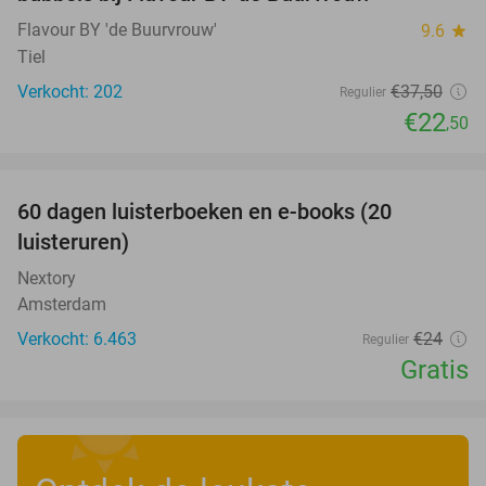
Flavour BY 'de Buurvrouw'
9.6
star
Tiel
Verkocht: 202
€37
,50
Regulier
€22
,50
favorite_border
100%
60 dagen luisterboeken en e-books (20
luisteruren)
Nextory
Amsterdam
Verkocht: 6.463
€24
Regulier
Gratis