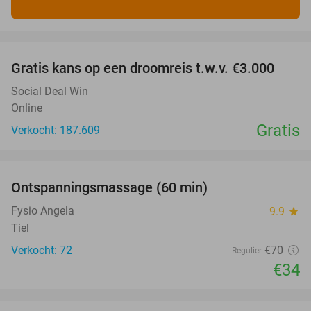
favorite_border
Gratis kans op een droomreis t.w.v. €3.000
Social Deal Win
Online
Gratis
Verkocht: 187.609
favorite_border
Ontspanningsmassage (60 min)
51%
Fysio Angela
9.9
star
Tiel
Verkocht: 72
€70
Regulier
€34
favorite_border