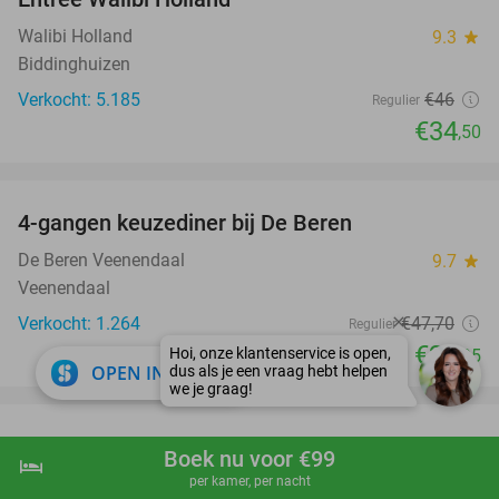
25%
Walibi Holland
9.3
star
Biddinghuizen
Verkocht: 5.185
€46
Regulier
€34
,50
favorite_border
4-gangen keuzediner bij De Beren
46%
De Beren Veenendaal
9.7
star
Veenendaal
Verkocht: 1.264
€47
,70
Regulier
€25
,95
close
OPEN IN APP
favorite_border
All-You-Can-Eat & Drink (3 uur) bij Triavium
21%
Boek nu voor €99
hotel
shopping_cart
Boek nu
navigate_next
Wereldkeuken Triavium
per kamer, per nacht
9.4
star