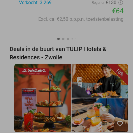
Verkocht: 3.269
€130
Regulier
€64
Excl. ca. €2,50 p.p.p.n. toeristenbelasting
Deals in de buurt van TULIP Hotels &
Residences - Zwolle
10%
favorite_border