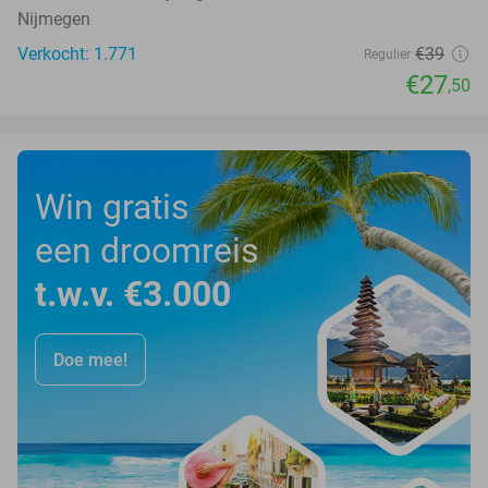
Nijmegen
Verkocht: 1.771
€39
Regulier
€27
,50
Win gratis
een droomreis
t.w.v. €3.000
Doe mee!