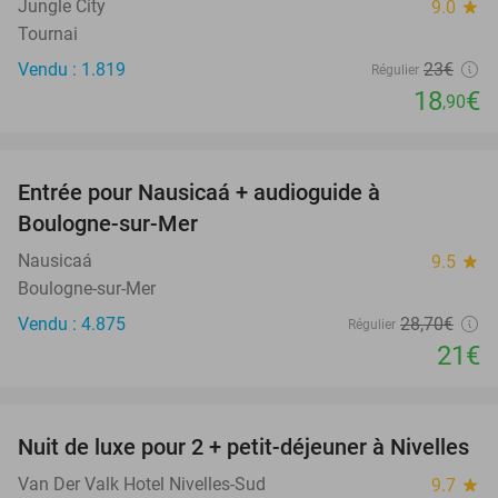
Jungle City
9.0
star
Tournai
Vendu : 1.819
23€
Régulier
18
€
,90
favorite_border
Entrée pour Nausicaá + audioguide à
27%
Boulogne-sur-Mer
Nausicaá
9.5
star
Boulogne-sur-Mer
Vendu : 4.875
28
,70
€
Régulier
21€
favorite_border
Nuit de luxe pour 2 + petit-déjeuner à Nivelles
Van Der Valk Hotel Nivelles-Sud
9.7
star