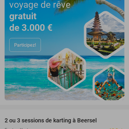
voyage de rêve
gratuit
de 3.000 €
Participez!
favorite_border
2 ou 3 sessions de karting à Beersel
38%