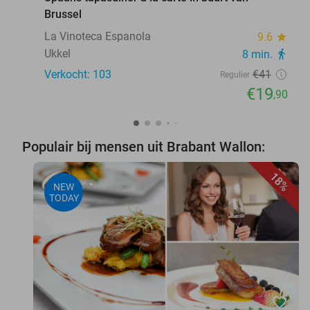
Brussel
La Vinoteca Espanola
9.6
star
Ukkel
8 min.
directions_walk
Verkocht: 103
€41
Regulier
€19
,90
Populair bij mensen uit Brabant Wallon:
18%
NEW
TODAY
favorite_border