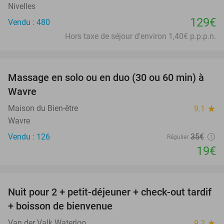
Nivelles
129€
Vendu : 480
Hors taxe de séjour d'environ 1,40€ p.p.p.n.
favorite_border
Massage en solo ou en duo (30 ou 60 min) à
46%
Wavre
Maison du Bien-être
9.1
star
Wavre
Vendu : 126
35€
Régulier
19€
favorite_border
Nuit pour 2 + petit-déjeuner + check-out tardif
+ boisson de bienvenue
Van der Valk Waterloo
9.2
star