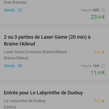
Grez-Doiceau
Vendu : 32
40€
Régulier
23
€
,90
favorite_border
2 ou 3 parties de Laser Game (20 min) à
26%
Braine-l'Alleud
Laser Game Evolution Braine-l'Alleud
9.8
star
Braine-l'Alleud
Vendu : 26
16€
Régulier
11
€
,90
favorite_border
Entrée pour Le Labyrinthe de Durbuy
16%
Le Labyrinthe de Durbuy
9.6
star
Durbuy