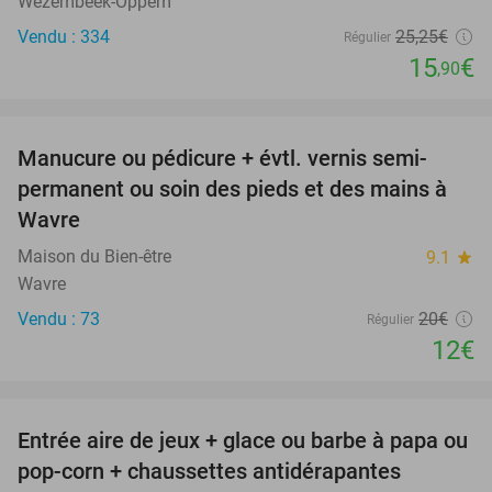
Wezembeek-Oppem
Vendu : 334
25
,25
€
Régulier
15
€
,90
favorite_border
Manucure ou pédicure + évtl. vernis semi-
40%
permanent ou soin des pieds et des mains à
Wavre
Maison du Bien-être
9.1
star
Wavre
Vendu : 73
20€
Régulier
12€
favorite_border
Entrée aire de jeux + glace ou barbe à papa ou
41%
pop-corn + chaussettes antidérapantes