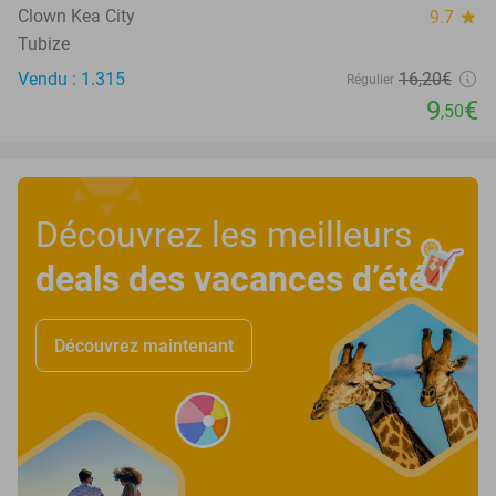
Clown Kea City
9.7
star
Tubize
Vendu : 1.315
16
,20
€
Régulier
9
€
,50
Découvrez les meilleurs
deals des vacances d’été
!
Découvrez maintenant