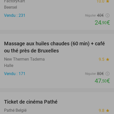
FactoryKart
10.0
star
Beersel
Vendu : 231
40€
Régulier
24
€
,90
favorite_border
Massage aux huiles chaudes (60 min) + café
41%
ou thé près de Bruxelles
New Thermen Tadema
9.5
star
Halle
Vendu : 171
80€
Régulier
47
€
,50
favorite_border
Ticket de cinéma Pathé
27%
Pathé België
9.8
star