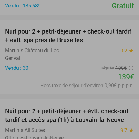
Gratuit
Vendu : 185.589
favorite_border
Nuit pour 2 + petit-déjeuner + check-out tardif
27%
+ évtl. spa près de Bruxelles
Martin´s Château du Lac
9.2
star
Genval
Vendu : 30
190€
Régulier
139€
Hors taxe de séjour d'environ 0,90€ p.p.p.n.
favorite_border
Nuit pour 2 + petit-déjeuner + évtl. check-out
48%
tardif et accès spa (1h) à Louvain-la-Neuve
Martin´s All Suites
9.7
star
Ottignies-Louvain-la-Neuve