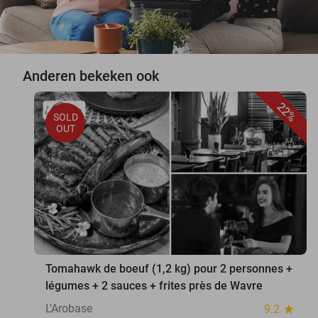
Anderen bekeken ook
22%
SOLD
OUT
Tomahawk de boeuf (1,2 kg) pour 2 personnes +
légumes + 2 sauces + frites près de Wavre
L'Arobase
9.2
star