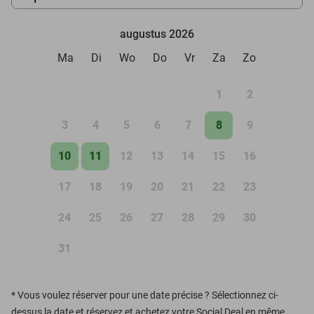
augustus 2026
Ma
Di
Wo
Do
Vr
Za
Zo
1
2
3
4
5
6
7
8
9
10
11
12
13
14
15
16
17
18
19
20
21
22
23
24
25
26
27
28
29
30
31
*
Vous voulez réserver pour une date précise ? Sélectionnez ci-
dessus la date et réservez et achetez votre Social Deal en même