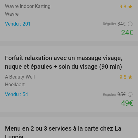
Wavre Indoor Karting
9.8
star
Wavre
Vendu : 201
34€
Régulier
24€
favorite_border
Forfait relaxation avec un massage visage,
48%
nuque et épaules + soin du visage (90 min)
A Beauty Well
9.5
star
Hoeilaart
Vendu : 54
95€
Régulier
49€
favorite_border
Menu en 2 ou 3 services à la carte chez La
31%
Luppia