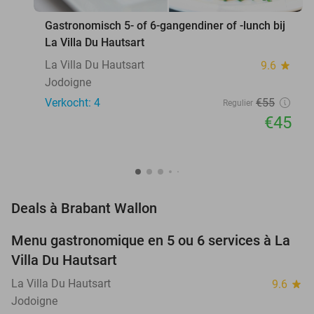
Gastronomisch 5- of 6-gangendiner of -lunch bij
La Villa Du Hautsart
La Villa Du Hautsart
9.6
star
Jodoigne
Verkocht: 4
€55
Regulier
€45
favorite_border
Deals à Brabant Wallon
Menu gastronomique en 5 ou 6 services à La
18%
NEW
Villa Du Hautsart
TODAY
La Villa Du Hautsart
9.6
star
Jodoigne