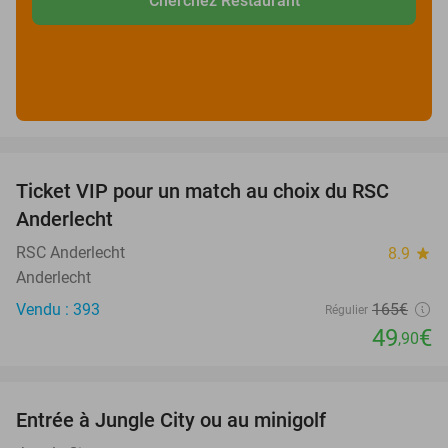
Cherchez Restaurant
favorite_border
Ticket VIP pour un match au choix du RSC
70%
Anderlecht
RSC Anderlecht
8.9
star
Anderlecht
Vendu : 393
165€
Régulier
49
€
,90
favorite_border
Entrée à Jungle City ou au minigolf
18%