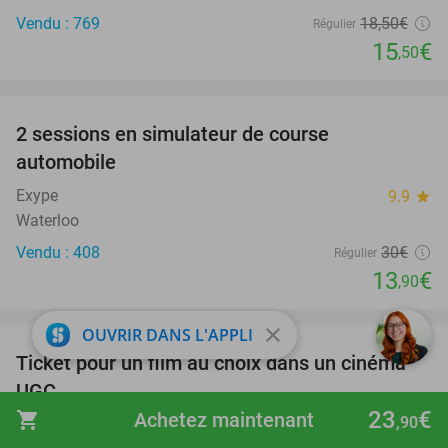
Vendu : 769
18
,50
€
Régulier
15
€
,50
favorite_border
2 sessions en simulateur de course
54%
automobile
Exype
9.9
star
Waterloo
Vendu : 408
30€
Régulier
13
€
,90
favorite_border
close
OUVRIR DANS L'APPLI
Ticket pour un film au choix dans un cinéma
38%
UGC
23
€
shopping_cart
Achetez maintenant
,90
UGC
8.8
star