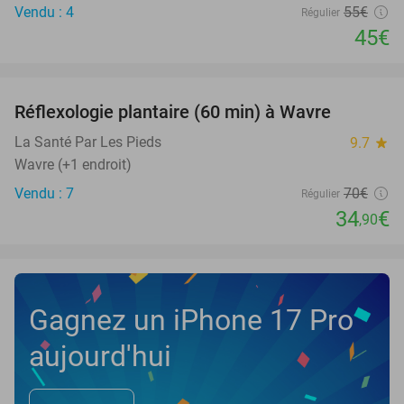
Vendu : 4
55€
Régulier
45€
favorite_border
Réflexologie plantaire (60 min) à Wavre
50%
NEW
TODAY
La Santé Par Les Pieds
9.7
star
Wavre (+1 endroit)
Vendu : 7
70€
Régulier
34
€
,90
Gagnez un iPhone 17 Pro
aujourd'hui