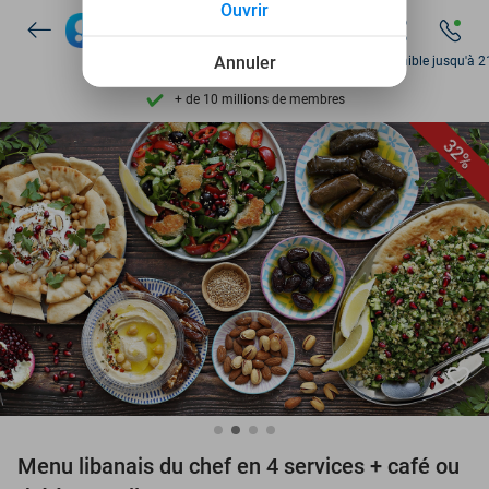
Découvrez + de 15.000 deals
Ouvrir
Disponible 7 jours par semaine
Annuler
Disponible jusqu'à 2
+ de 10 millions de membres
9,4
basé sur
206 134 avis
32%
Découvrez + de 15.000 deals
Disponible 7 jours par semaine
+ de 10 millions de membres
favorite_border
Menu libanais du chef en 4 services + café ou