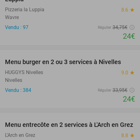
Pizzeria la Luppia
8.6
star
Wavre
Vendu : 97
34
,75
€
Régulier
24€
favorite_border
Menu burger en 2 ou 3 services à Nivelles
29%
HUGGYS Nivelles
9.0
star
Nivelles
Vendu : 384
33
,95
€
Régulier
24€
favorite_border
Menu entrecôte en 2 services à L'Arch en Grez
40%
L'Arch en Grez
8.8
star