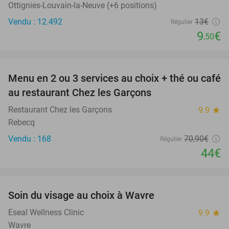
Ottignies-Louvain-la-Neuve (+6 positions)
Vendu : 12.492
13€
Régulier
9
€
,50
favorite_border
Menu en 2 ou 3 services au choix + thé ou café
38%
au restaurant Chez les Garçons
Restaurant Chez les Garçons
9.9
star
Rebecq
Vendu : 168
70
,90
€
Régulier
44€
favorite_border
Soin du visage au choix à Wavre
52%
Eseal Wellness Clinic
9.9
star
Wavre