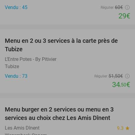
Vendu : 45
60€
Régulier
29€
favorite_border
Menu en 2 ou 3 services à la carte près de
33%
Tubize
L’Entre Potes - By Pitivier
Tubize
Vendu : 73
51
,50
€
Régulier
34
€
,50
favorite_border
Menu burger en 2 services ou menu en 3
37%
services au choix chez Les Amis Dînent
Les Amis Dînent
9.3
star