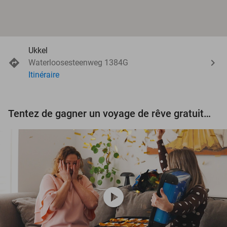
Ukkel
Waterloosesteenweg 1384G
Itinéraire
Tentez de gagner un voyage de rêve gratuit d'une valeur de 3.000 € !
play_circle