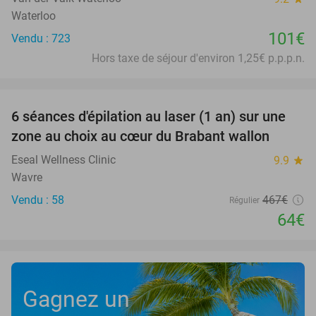
Waterloo
101€
Vendu : 723
Hors taxe de séjour d'environ 1,25€ p.p.p.n.
favorite_border
6 séances d'épilation au laser (1 an) sur une
86%
zone au choix au cœur du Brabant wallon
Eseal Wellness Clinic
9.9
star
Wavre
Vendu : 58
467€
Régulier
64€
Gagnez un