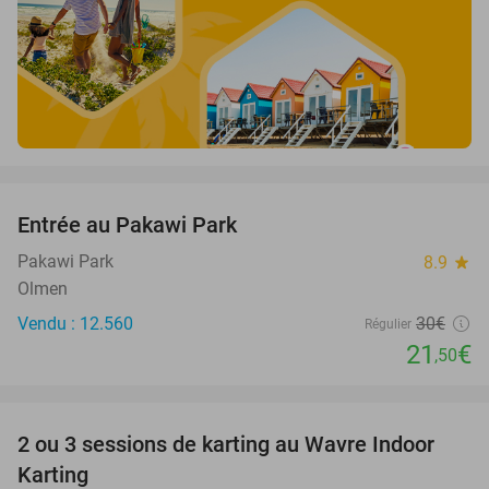
favorite_border
Entrée au Pakawi Park
28%
Pakawi Park
8.9
star
Olmen
Vendu : 12.560
30€
Régulier
21
€
,50
favorite_border
2 ou 3 sessions de karting au Wavre Indoor
29%
Karting