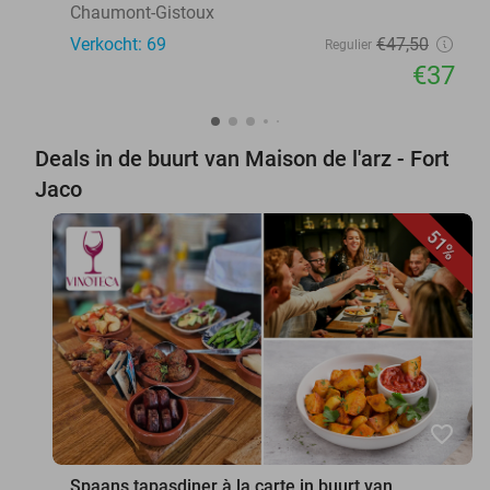
Chaumont-Gistoux
Verkocht: 69
€47
,50
Regulier
€37
Deals in de buurt van Maison de l'arz - Fort
Jaco
51%
favorite_border
Spaans tapasdiner à la carte in buurt van