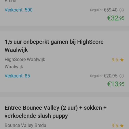
Breda
Verkocht: 500
€59
,40
Regulier
€32
,95
favorite_border
1,5 uur onbeperkt gamen bij HighScore
33%
NEW
Waalwijk
TODAY
HighScore Waalwijk
9.5
star
Waalwijk
Verkocht: 85
€20
,95
Regulier
€13
,95
favorite_border
Entree Bounce Valley (2 uur) + sokken +
46%
verkoelende slush puppy
Bounce Valley Breda
9.6
star