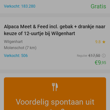
Gratis
Verkocht: 183.280
favorite_border
Alpaca Meet & Feed incl. gebak + drankje naar
43%
keuze of 12-uurtje bij Wilgenhart
Wilgenhart
9.8
star
Molenschot (7 km)
Verkocht: 506
€17
,50
Regulier
€9
,95
Voordelig spontaan uit