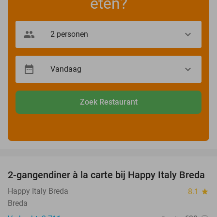
eten?
Zoek Restaurant
favorite_border
2-gangendiner à la carte bij Happy Italy Breda
35%
Happy Italy Breda
8.1
star
Breda