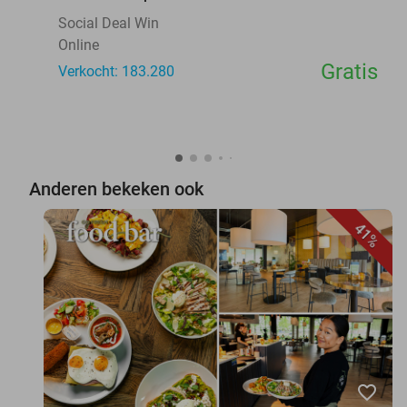
Social Deal Win
Online
Gratis
Verkocht: 183.280
Anderen bekeken ook
41%
favorite_border