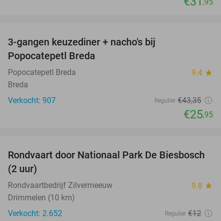
€31
,95
favorite_border
3-gangen keuzediner + nacho's bij
40%
Popocatepetl Breda
Popocatepetl Breda
9.4
star
Breda
Verkocht: 907
€43
,35
Regulier
€25
,95
favorite_border
Rondvaart door Nationaal Park De Biesbosch
21%
(2 uur)
Rondvaartbedrijf Zilvermeeuw
9.8
star
Drimmelen (10 km)
Verkocht: 2.652
€12
Regulier