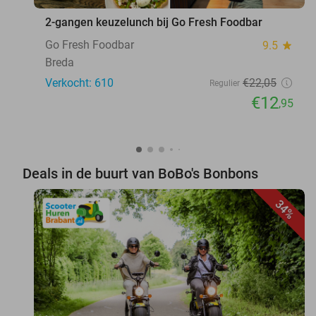
2-gangen keuzelunch bij Go Fresh Foodbar
Go Fresh Foodbar
9.5
star
Breda
Verkocht: 610
€22
,05
Regulier
€12
,95
Deals in de buurt van BoBo's Bonbons
34%