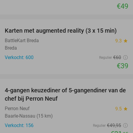
€49
favorite_border
Karten met augmented reality (3 x 15 min)
35%
BattleKart Breda
9.3
star
Breda
Verkocht: 600
€60
Regulier
€39
favorite_border
4-gangen keuzediner of 5-gangendiner van de
36%
chef bij Perron Neuf
Perron Neuf
9.5
star
Baarle-Nassau (15 km)
Verkocht: 156
€49
,95
Regulier