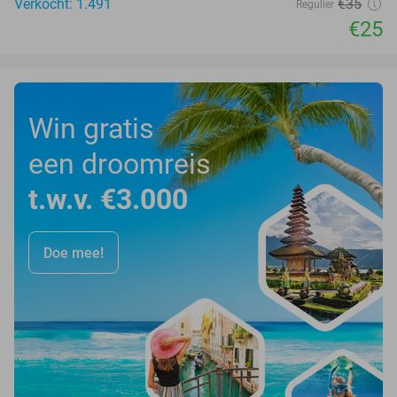
Verkocht: 1.491
€35
Regulier
€25
Win gratis
een droomreis
t.w.v. €3.000
Doe mee!