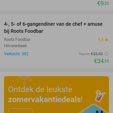
€9
,50
favorite_border
4-, 5- of 6-gangendiner van de chef + amuse
35%
bij Roots Foodbar
Roots Foodbar
9.9
star
Hilvarenbeek
Verkocht: 582
€53
,50
Regulier
€34
,95
Ontdek de leukste
zomervakantiedeals
!