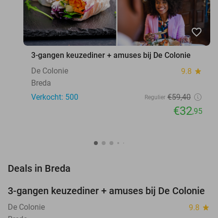
favorite_border
3-gangen keuzediner + amuses bij De Colonie
De Colonie
9.8
star
Breda
Verkocht: 500
€59
,40
Regulier
€32
,95
favorite_border
Deals in Breda
3-gangen keuzediner + amuses bij De Colonie
45%
De Colonie
9.8
star