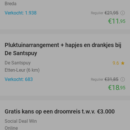
Breda
Verkocht: 1.938
€21
,95
Regulier
€11
,95
favorite_border
Pluktuinarrangement + hapjes en drankjes bij
41%
De Santspuy
De Santspuy
9.6
star
Etten-Leur (6 km)
Verkocht: 683
€31
,85
Regulier
€18
,95
favorite_border
Gratis kans op een droomreis t.w.v. €3.000
Social Deal Win
Online