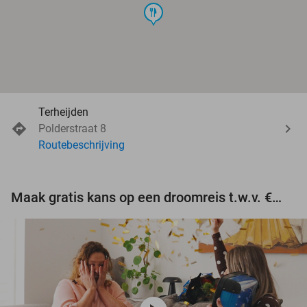
food
Terheijden
Polderstraat 8
Routebeschrijving
Maak gratis kans op een droomreis t.w.v. €3.000!