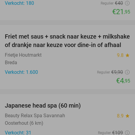
Verkocht: 180
€40
Regulier
€21
,95
favorite_border
Friet met saus + snack naar keuze + milkshake
50%
of drankje naar keuze voor dine-in of afhaal
Frietje Houtmarkt
9.8
star
Breda
Verkocht: 1.600
€9
,90
Regulier
€4
,95
favorite_border
Japanese head spa (60 min)
55%
Beauty Relax Spa Savannah
8.9
star
Oosterhout (6 km)
Verkocht: 31
€109
Regulier