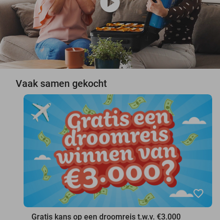
play_circle
Vaak samen gekocht
favorite_border
Gratis kans op een droomreis t.w.v. €3.000