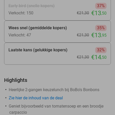
Early bird (snelle kopers)
37%
€13
Verkocht: 150
€21
,30
,50
Wees snel (gemiddelde kopers)
35%
€13
Verkocht: 47
€21
,30
,95
Laatste kans (gelukkige kopers)
32%
€14
€21
,30
,50
Highlights
Heerlijke 2-gangen keuzelunch bij BoBo's Bonbons
Zie
hier
de inhoud van de deal
Geniet bijvoorbeeld van tomatensoep en een broodje
carpaccio