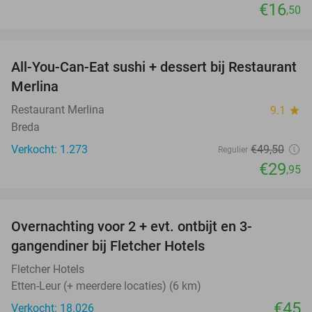
€16
,50
favorite_border
All-You-Can-Eat sushi + dessert bij Restaurant
39%
Merlina
Restaurant Merlina
9.1
star
Breda
Verkocht: 1.273
€49
,50
Regulier
€29
,95
favorite_border
Overnachting voor 2 + evt. ontbijt en 3-
gangendiner bij Fletcher Hotels
Fletcher Hotels
Etten-Leur (+ meerdere locaties) (6 km)
€45
Verkocht: 18.026