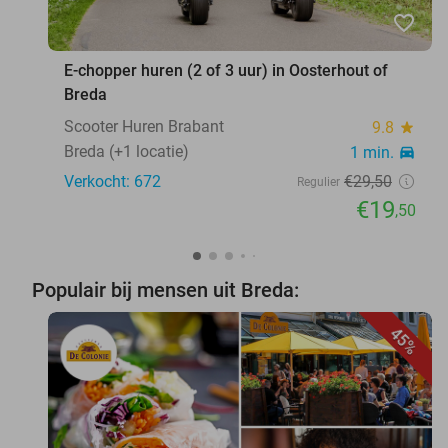
favorite_border
E-chopper huren (2 of 3 uur) in Oosterhout of
Breda
Scooter Huren Brabant
9.8
star
Breda (+1 locatie)
1 min.
directions_car
Verkocht: 672
€29
,50
Regulier
€19
,50
Populair bij mensen uit Breda:
45%