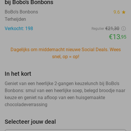
bij Bobo's Bonbons
BoBo's Bonbons
9.6
star
Terheijden
Verkocht: 198
€21
,30
Regulier
€13
,95
Dagelijks om middernacht nieuwe Social Deals. Wees
snel, op = op!
In het kort
Geniet van een heerlijke 2-gangen keuzelunch bij BoBo's
Bonbons: smul van een heerlijke soep, belegd broodje naar
keuze en geniet na afloop van een huisgemaakte
chocoladeverrassing
Selecteer jouw deal