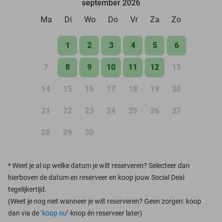
september 2026
Ma
Di
Wo
Do
Vr
Za
Zo
1
2
3
4
5
6
7
8
9
10
11
12
13
14
15
16
17
18
19
20
21
22
23
24
25
26
27
28
29
30
*
Weet je al op welke datum je wilt reserveren? Selecteer dan
hierboven de datum en reserveer en koop jouw Social Deal
tegelijkertijd.
(Weet je nog niet wanneer je wilt reserveren? Geen zorgen: koop
dan via de ‘
koop nu
’-knop én reserveer later)