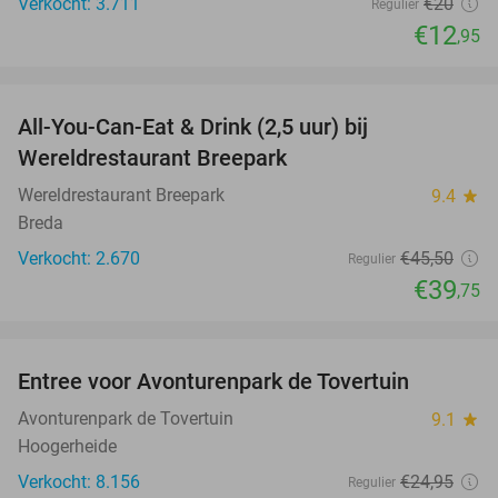
Verkocht: 3.711
€20
Regulier
€12
,95
favorite_border
All-You-Can-Eat & Drink (2,5 uur) bij
13%
Wereldrestaurant Breepark
Wereldrestaurant Breepark
9.4
star
Breda
Verkocht: 2.670
€45
,50
Regulier
€39
,75
favorite_border
Entree voor Avonturenpark de Tovertuin
34%
Avonturenpark de Tovertuin
9.1
star
Hoogerheide
Verkocht: 8.156
€24
,95
Regulier