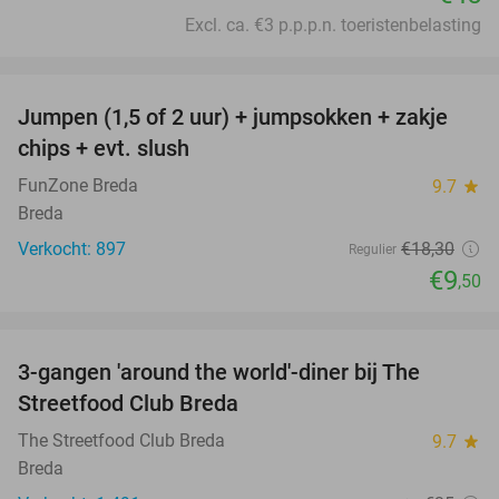
Excl. ca. €3 p.p.p.n. toeristenbelasting
favorite_border
Jumpen (1,5 of 2 uur) + jumpsokken + zakje
48%
chips + evt. slush
FunZone Breda
9.7
star
Breda
Verkocht: 897
€18
,30
Regulier
€9
,50
favorite_border
3-gangen 'around the world'-diner bij The
29%
Streetfood Club Breda
The Streetfood Club Breda
9.7
star
Breda