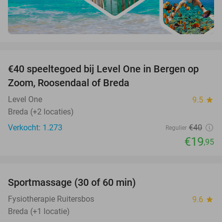
favorite_border
€40 speeltegoed bij Level One in Bergen op
50%
Zoom, Roosendaal of Breda
Level One
9.5
star
Breda (+2 locaties)
Verkocht: 1.273
€40
Regulier
€19
,95
favorite_border
Sportmassage (30 of 60 min)
45%
Fysiotherapie Ruitersbos
9.6
star
Breda (+1 locatie)