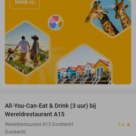
Bekijk nu
favorite_border
All-You-Can-Eat & Drink (3 uur) bij
19%
Wereldrestaurant A15
Wereldrestaurant A15 Dordrecht
9.4
star
Dordrecht