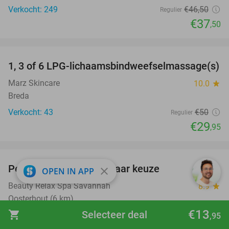
Verkocht: 249
€46
,50
Regulier
€37
,50
favorite_border
1, 3 of 6 LPG-lichaamsbindweefselmassage(s)
40%
Marz Skincare
10.0
star
Breda
Verkocht: 43
€50
Regulier
€29
,95
favorite_border
Permanente make-up naar keuze
53%
close
OPEN IN APP
Beauty Relax Spa Savannah
8.9
star
Oosterhout (6 km)
€13
shopping_cart
Selecteer deal
Verkocht: 24
€125
,95
Regulier