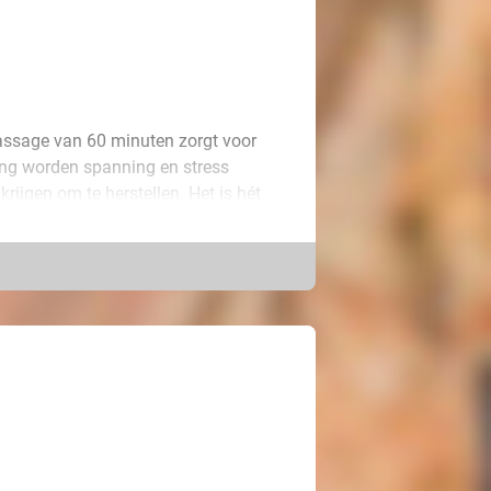
ssage van 60 minuten zorgt voor
ling worden spanning en stress
krijgen om te herstellen. Het is hét
balans te komen.
diend rustmoment. Na afloop voel je
ntspanningsmassage is de perfecte
weer helemaal op te laden. Ontdek