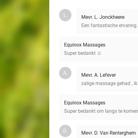
L.
Mevr. L. Jonckheere
Een fantastische ervaring.
Equinox Massages
Super bedankt ☺️
A.
Mevr. A. Lefever
zalige massage gehad , i
Equinox Massages
Super bedankt om langs te komen.
D.
Mevr. D. Van Renterghem