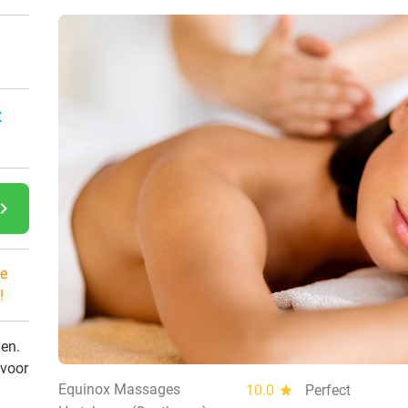
:
gate_next
e
!
den.
 voor
Equinox Massages
10.0
star
Perfect