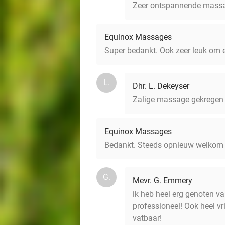
Zeer ontspannende massag
Equinox Massages
Super bedankt. Ook zeer leuk om 
L.
Dhr. L. Dekeyser
Zalige massage gekregen v
Equinox Massages
Bedankt. Steeds opnieuw welkom
G.
Mevr. G. Emmery
ik heb heel erg genoten v
professioneel! Ook heel v
vatbaar!