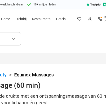
 week beschikbaar
10+ miljoen leden
K
Home
Dichtbij
Restaurants
Hotels
Z
keyboard_arrow_down
uty
>
Equinox Massages
age (60 min)
de drukte met een ontspanningsmassage van 60 m
 voor lichaam én geest