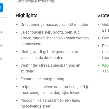
Hertsberge (Oostkamp)
l
Highlights
Grote
Ontspanningsmassage van 60 minuten
Gel
21 
ard_arrow_right
Je schouders, nek, hoofd, oren, rug,
armen, vingers, benen en voeten worden
Gel
gemasseerd
ard_arrow_right
Res
Hierbij wordt gebruikgemaakt van
res
verschillende drukpunten
Dea
ard_arrow_right
Verminder stress, spierspanning en
Koo
stijfheid
aan
Ervaar diepe ontspanning
Helpt bij een betere nachtrust en geeft je
meer energie in het dagelijks leven
Persoonlijke aandacht en een fijne,
rustgevende sfeer