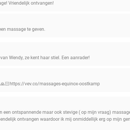
e! Vriendelijk ontvangen!
een massage te geven.
an Wendy, ze kent haar stiel. Een aanrader!
 🙏🏻https://vev.co/massages-equinox-oostkamp
an een ontspannende maar ook stevige ( op mijn vraag) massage.
riendelijk ontvangen waardoor ik mij onmiddellijk erg op mijn ge