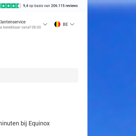
9,4
op basis van
206.115 reviews
lantenservice
BE
a bereikbaar vanaf 08:00
inuten bij Equinox