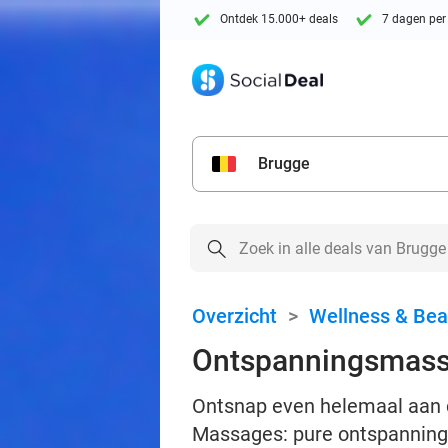
Ontdek 15.000+ deals
7 dagen per
Brugge
Overzicht
>
Wellness & Bea
Ontspanningsmass
Ontsnap even helemaal aan 
Massages: pure ontspanning