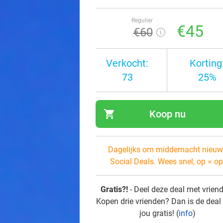
Regulier
€45
€60
Verkocht:
Korting
73
25%
shopping_cart
Koop nu
navi
Dagelijks om middernacht nieuw
Social Deals. Wees snel, op = op
Gratis?!
- Deel deze deal met vrien
Kopen drie vrienden? Dan is de deal
jou gratis! (
info
)