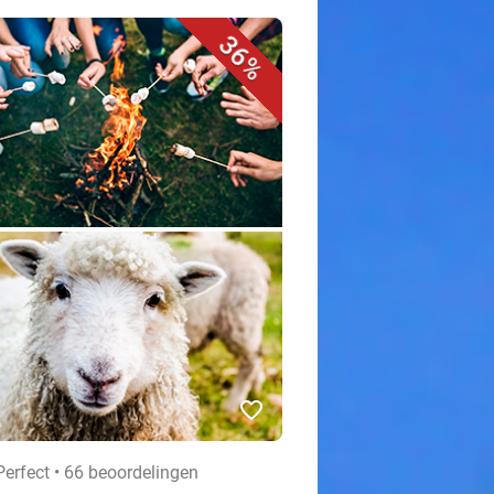
36%
favorite_border
Perfect • 66 beoordelingen