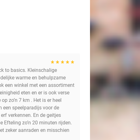
ck to basics. Kleinschalige
iendelijke warme en behulpzame
ok een winkel met een assortiment
inigheid eten en er is ook verse
p zo’n 7 km . Het is er heel
en een speelparadijs voor de
 erf verkennen. En de geitjes
 Efteling zo’n 20 minuten rijden.
 het zeker aanraden en misschien