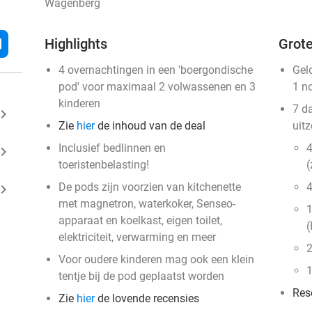
Wagenberg
l
Highlights
Grote
4 overnachtingen in een 'boergondische
Gel
pod' voor maximaal 2 volwassenen en 3
1 n
kinderen
7 d
ard_arrow_right
Zie
hier
de inhoud van de deal
uit
Inclusief bedlinnen en
4
ard_arrow_right
toeristenbelasting!
(
De pods zijn voorzien van kitchenette
4
ard_arrow_right
met magnetron, waterkoker, Senseo-
1
apparaat en koelkast, eigen toilet,
(
elektriciteit, verwarming en meer
2
Voor oudere kinderen mag ook een klein
1
tentje bij de pod geplaatst worden
Res
Zie
hier
de lovende recensies