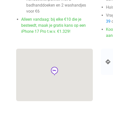
badhanddoeken en 2 washandjes
Huis
voor €6
Vra
Alleen vandaag: bij elke €10 die je
39
o
besteedt, maak je gratis kans op een
Koo
iPhone 17 Pro t.w.v. €1.329!
aan
hotel