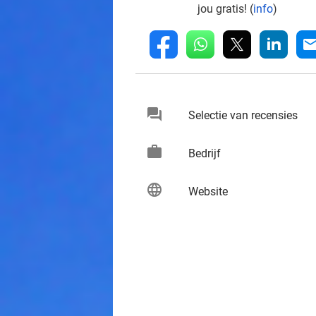
jou gratis! (
info
)
whatsapp
linkedin
fb
mai
chat
keybo
Selectie van recensies
work
keybo
Bedrijf
language
keybo
Website