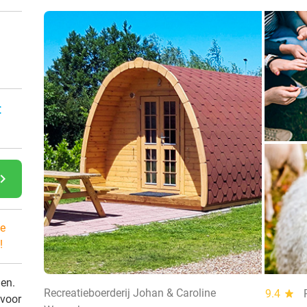
n
:
gate_next
e
!
den.
Recreatieboerderij Johan & Caroline
9.4
star
 voor