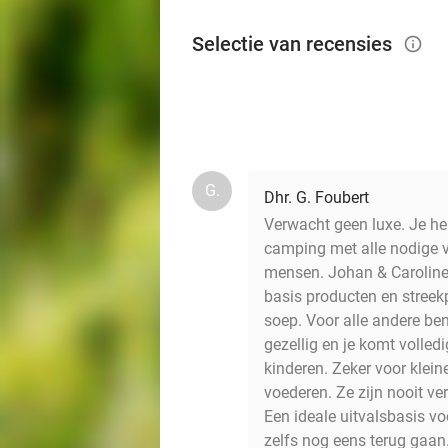
Selectie van recensies
info_outlined
G.
Dhr. G. Foubert
Verwacht geen luxe. Je heb
camping met alle nodige v
mensen. Johan & Caroline
basis producten en streekp
soep. Voor alle andere be
gezellig en je komt volled
kinderen. Zeker voor klein
voederen. Ze zijn nooit v
Een ideale uitvalsbasis v
zelfs nog eens terug gaan