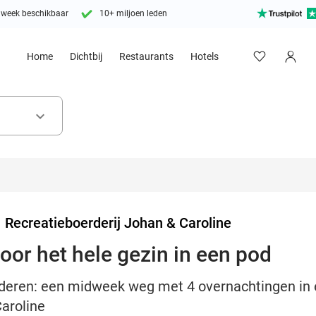
 week beschikbaar
10+ miljoen leden
Home
Dichtbij
Restaurants
Hotels
keyboard_arrow_down
>
Recreatieboerderij Johan & Caroline
oor het hele gezin in een pod
deren: een midweek weg met 4 overnachtingen in e
aroline