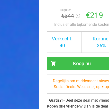
Regulier
€219
€344
Inclusief alle bijkomende koste
Verkocht:
Korting
40
36%
shopping_cart
Koop nu
navi
Dagelijks om middernacht nieuw
Social Deals. Wees snel, op = op
Gratis?!
- Deel deze deal met vrien
Kopen drie vrienden? Dan is de deal