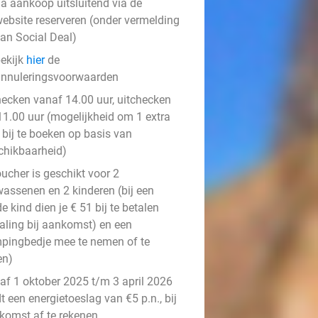
a aankoop uitsluitend via de
ebsite reserveren (onder vermelding
an Social Deal)
ekijk
hier
de
nnuleringsvoorwaarden
hecken vanaf 14.00 uur, uitchecken
 11.00 uur (mogelijkheid om 1 extra
 bij te boeken op basis van
chikbaarheid)
ucher is geschikt voor 2
wassenen en 2 kinderen (bij een
e kind dien je € 51 bij te betalen
taling bij aankomst) en een
pingbedje mee te nemen of te
en)
af 1 oktober 2025 t/m 3 april 2026
t een energietoeslag van €5 p.n., bij
komst af te rekenen