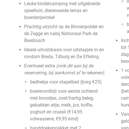
n
Leuke kindercamping met uitgebreide
w
speeltuin, dierenweide terras en
v
boerderijwinkel
b
Prachtig uitzicht op de Binnenpolder en
a
de Zegge en nabij Nationaal Park de
Biesbosch
Inc
tot
Ideale uitvalsbasis voor uitstapjes in en
dag
rondom Breda, Tilburg en De Efteling
bes
Eventueel extra
(vink dit aan bij de
1 vo
reservering, bij aankomst af te rekenen)
:
vol
bedhekje voor stapelbed (borg €25)
derd
boerenontbijt voor eerste ochtend
(be
met broodjes, zoet/hartig beleg,
cam
gebakken eitje, melk, jus, koffie,
hur
yoghurt en cruesli (€14,95
Van
volwassene, €9,95 kind)
geld
handdoekenpakket met 2
aan