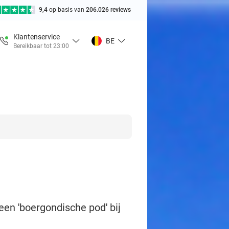
9,4
op basis van
206.026 reviews
Klantenservice
BE
Bereikbaar tot 23:00
en 'boergondische pod' bij