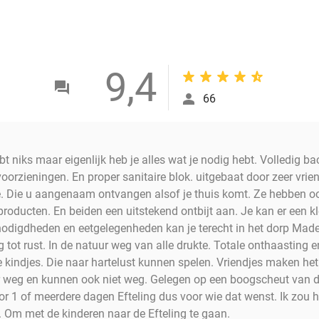
9,4
66
t niks maar eigenlijk heb je alles wat je nodig hebt. Volledig ba
oorzieningen. En proper sanitaire blok. uitgebaat door zeer vr
. Die u aangenaam ontvangen alsof je thuis komt. Ze hebben o
roducten. En beiden een uitstekend ontbijt aan. Je kan er een kle
nodigdheden en eetgelegenheden kan je terecht in het dorp Made o
ig tot rust. In de natuur weg van alle drukte. Totale onthaasting 
e kindjes. Die naar hartelust kunnen spelen. Vriendjes maken het
er weg en kunnen ook niet weg. Gelegen op een boogscheut van de
oor 1 of meerdere dagen Efteling dus voor wie dat wenst. Ik zou
. Om met de kinderen naar de Efteling te gaan.