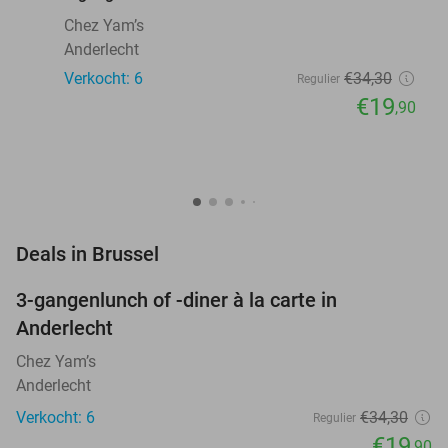
Chez Yam’s
Anderlecht
Verkocht: 6
€34
,30
Regulier
€19
,90
favorite_border
Deals in Brussel
3-gangenlunch of -diner à la carte in
42%
NEW
Anderlecht
TODAY
Chez Yam’s
Anderlecht
Verkocht: 6
€34
,30
Regulier
€19
,90