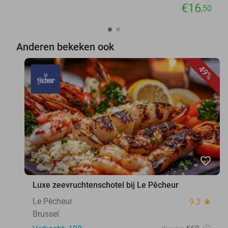
€16
,50
Anderen bekeken ook
49%
favorite_border
Luxe zeevruchtenschotel bij Le Pêcheur
Le Pêcheur
9.3
star
Brussel