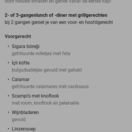
door nieuwe smaken en geniet vanaf de eerste hap!
2- of 3-gangenlunch of -diner met grillgerechten
bij 2 gangen geniet je van een voor- en hoofdgerecht
Voorgerecht
Sigara böreği
gefrituurde rolletjes met feta
İçli köfte
bulgurballetjes gevuld met gehakt
Calamar
gefrituurde calamares met caciksaus
Scampi’s met knoflook
met room, knoflook en peterselie
Wijnbladeren
gevuld
Linzensoep