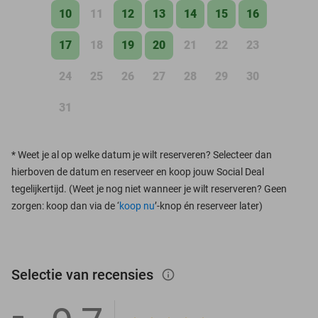
10
11
12
13
14
15
16
17
18
19
20
21
22
23
24
25
26
27
28
29
30
31
*
Weet je al op welke datum je wilt reserveren? Selecteer dan
hierboven de datum en reserveer en koop jouw Social Deal
tegelijkertijd. (Weet je nog niet wanneer je wilt reserveren? Geen
zorgen: koop dan via de ‘
koop nu
’-knop én reserveer later)
Selectie van recensies
info_outlined