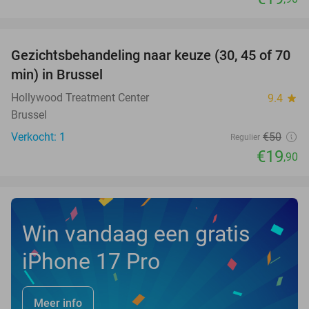
favorite_border
Gezichtsbehandeling naar keuze (30, 45 of 70
60%
NEW
min) in Brussel
TODAY
Hollywood Treatment Center
9.4
star
Brussel
Verkocht: 1
€50
Regulier
€19
,90
Win vandaag een gratis
iPhone 17 Pro
Meer info