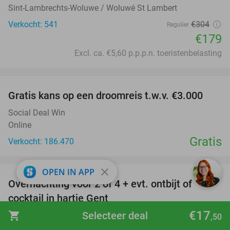
Sint-Lambrechts-Woluwe / Woluwé St Lambert
Verkocht: 541
€304
Regulier
€179
Excl. ca. €5,60 p.p.p.n. toeristenbelasting
favorite_border
Gratis kans op een droomreis t.w.v. €3.000
Social Deal Win
Online
Gratis
Verkocht: 186.470
favorite_border
close
OPEN IN APP
Overnachting voor 2 of 4 + evt. ontbijt of
40%
cocktail in hartje Gent
€17
shopping_cart
Selecteer deal
Hotel Novotel Gent Centrum
9.3
star
,50
Gent