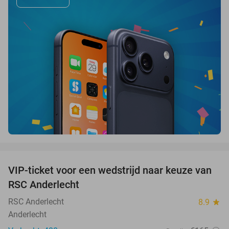
favorite_border
VIP-ticket voor een wedstrijd naar keuze van
70%
SOLD
RSC Anderlecht
OUT
RSC Anderlecht
8.9
star
Anderlecht