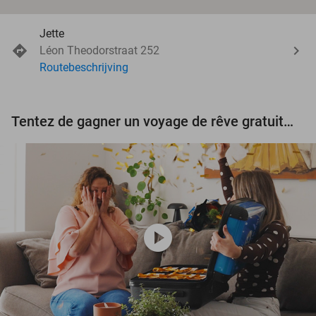
Jette
Léon Theodorstraat 252
Routebeschrijving
Tentez de gagner un voyage de rêve gratuit d'une valeur de 3.000 € !
play_circle