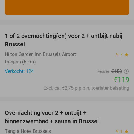
favorite_border
1 of 2 overnachting(en) voor 2 + ontbijt nabij
25%
Brussel
Hilton Garden Inn Brussels Airport
9.7
star
Diegem (6 km)
Verkocht: 124
€158
Regulier
€119
Excl. ca. €2,75 p.p.p.n. toeristenbelasting
favorite_border
Overnachting voor 2 + ontbijt +
41%
binnenzwembad + sauna in Brussel
Tangla Hotel Brussels
9.1
star