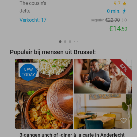
The cousin's
9.7
star
Jette
0 min.
directions_walk
Verkocht: 17
€22
,90
Regulier
€14
,50
Populair bij mensen uit Brussel:
42%
NEW
TODAY
favorite_border
3-gangenlunch of -diner à la carte in Anderlecht