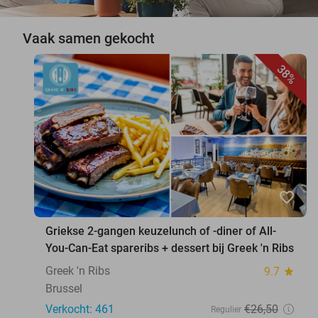
Vaak samen gekocht
38%
favorite_border
Griekse 2-gangen keuzelunch of -diner of All-
You-Can-Eat spareribs + dessert bij Greek 'n Ribs
Greek 'n Ribs
9.7
star
Brussel
Verkocht: 461
€26
,50
Regulier