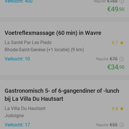
Verkocht: 400
€165
Regulier
€49
,90
favorite_border
Voetreflexmassage (60 min) in Wavre
50%
NEW
TODAY
La Santé Par Les Pieds
9.7
star
Rhode-Saint-Genèse (+1 locatie) (9 km)
Verkocht: 10
€70
Regulier
€34
,90
favorite_border
Gastronomisch 5- of 6-gangendiner of -lunch
18%
NEW
bij La Villa Du Hautsart
TODAY
La Villa Du Hautsart
9.6
star
Jodoigne
Verkocht: 17
€55
Regulier