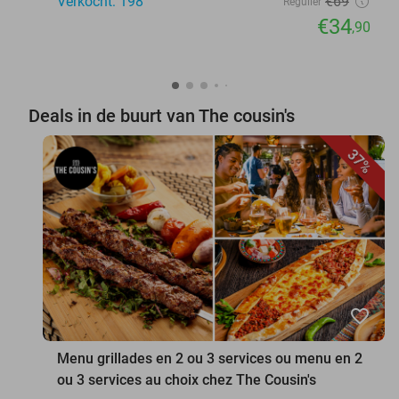
Verkocht: 198
€69
Regulier
€34
,90
Deals in de buurt van The cousin's
37%
favorite_border
Menu grillades en 2 ou 3 services ou menu en 2
ou 3 services au choix chez The Cousin's