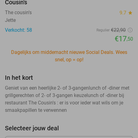
Cousin's
The cousin's
9.7
star
Jette
Verkocht: 58
€22
,90
Regulier
€17
,50
Dagelijks om middernacht nieuwe Social Deals. Wees
snel, op = op!
In het kort
Geniet van een heerlijke 2- of 3-gangenlunch of -diner met
grillgerechten of 2- of 3-gangen keuzelunch of -diner bij
restaurant The Cousin's : er is voor ieder wat wils om je
smaakpapillen te verwennen
Selecteer jouw deal