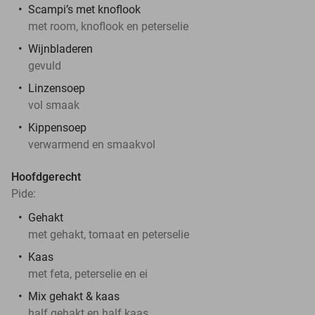
Scampi’s met knoflook
met room, knoflook en peterselie
Wijnbladeren
gevuld
Linzensoep
vol smaak
Kippensoep
verwarmend en smaakvol
Hoofdgerecht
Pide:
Gehakt
met gehakt, tomaat en peterselie
Kaas
met feta, peterselie en ei
Mix gehakt & kaas
half gehakt en half kaas