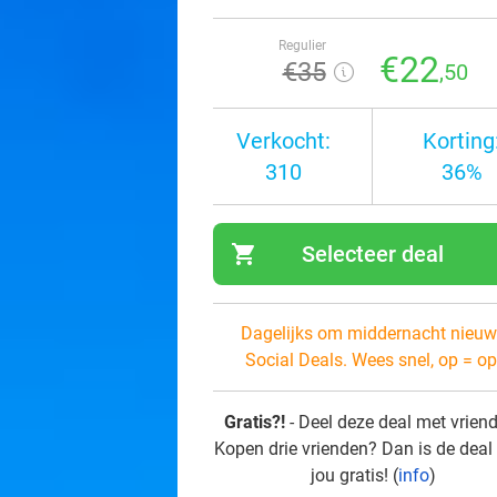
Regulier
€22
€35
,50
Verkocht:
Korting
310
36%
shopping_cart
Selecteer deal
navi
Dagelijks om middernacht nieuw
Social Deals. Wees snel, op = op
Gratis?!
- Deel deze deal met vrien
Kopen drie vrienden? Dan is de deal
jou gratis! (
info
)