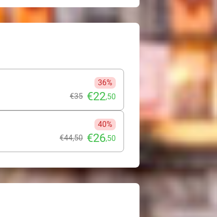
36%
€22
€35
,50
40%
€26
€44
,50
,50