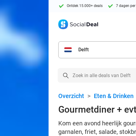
Ontdek 15.000+ deals
7 dagen per
Delft
Overzicht
>
Eten & Drinken
Gourmetdiner + evt
Kom een avond heerlijk gourm
garnalen, friet, salade, stok