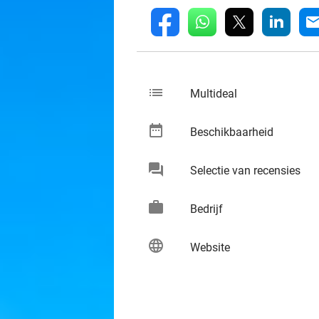
whatsapp
linkedin
fb
mai
list
keybo
Multideal
date_range
keybo
Beschikbaarheid
chat
keybo
Selectie van recensies
work
keybo
Bedrijf
language
keybo
Website