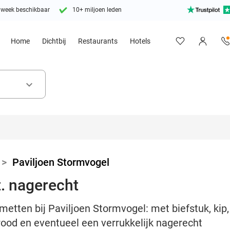
 week beschikbaar
10+ miljoen leden
Home
Dichtbij
Restaurants
Hotels
keyboard_arrow_down
>
Paviljoen Stormvogel
. nagerecht
etten bij Paviljoen Stormvogel: met biefstuk, kip
brood en eventueel een verrukkelijk nagerecht